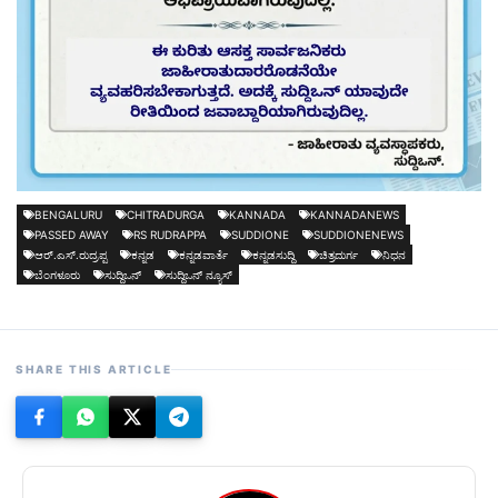
BENGALURU
CHITRADURGA
KANNADA
KANNADANEWS
PASSED AWAY
RS RUDRAPPA
SUDDIONE
SUDDIONENEWS
ಆರ್.ಎಸ್.ರುದ್ರಪ್ಪ
ಕನ್ನಡ
ಕನ್ನಡವಾರ್ತೆ
ಕನ್ನಡಸುದ್ದಿ
ಚಿತ್ರದುರ್ಗ
ನಿಧನ
ಬೆಂಗಳೂರು
ಸುದ್ದಿಒನ್
ಸುದ್ದಿಒನ್ ನ್ಯೂಸ್
SHARE THIS ARTICLE