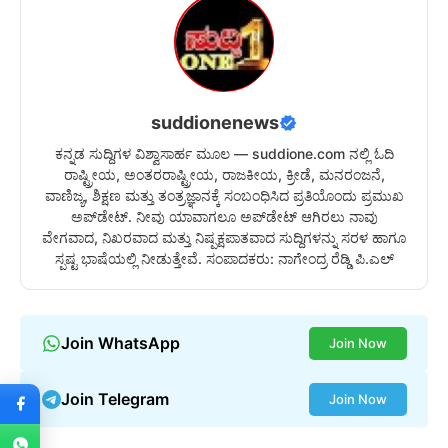
suddionenews
ಕನ್ನಡ ಸುದ್ದಿಗಳ ವಿಶ್ವಾಸಾರ್ಹ ಮೂಲ — suddione.com ನಲ್ಲಿ ಓದಿ
ರಾಷ್ಟ್ರೀಯ, ಅಂತರರಾಷ್ಟ್ರೀಯ, ರಾಜಕೀಯ, ಕ್ರೀಡೆ, ಮನರಂಜನೆ,
ವಾಣಿಜ್ಯ, ಶಿಕ್ಷಣ ಮತ್ತು ತಂತ್ರಜ್ಞಾನಕ್ಕೆ ಸಂಬಂಧಿಸಿದ ಪ್ರತಿಯೊಂದು ಪ್ರಮುಖ
ಅಪ್‌ಡೇಟ್. ನೀವು ಯಾವಾಗಲೂ ಅಪ್‌ಡೇಟ್ ಆಗಿರಲು ನಾವು
ವೇಗವಾದ, ನಿಖರವಾದ ಮತ್ತು ನಿಷ್ಪಕ್ಷಪಾತವಾದ ಸುದ್ದಿಗಳನ್ನು ಸರಳ ಹಾಗೂ
ಸ್ಪಷ್ಟ ಭಾಷೆಯಲ್ಲಿ ನೀಡುತ್ತೇವೆ. ಸಂಪಾದಕರು: ನಾಗೇಂದ್ರ ರೆಡ್ಡಿ ಪಿ.ಎಲ್
Join WhatsApp
Join Now
Join Telegram
Join Now