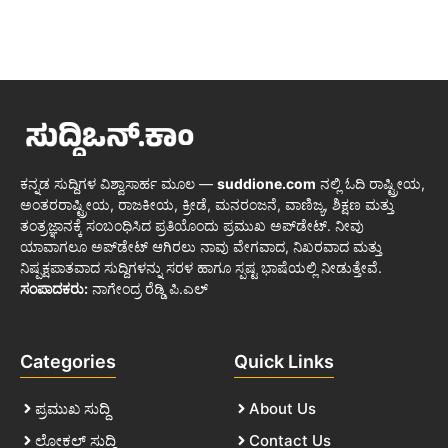
ಕನ್ನಡ ಸುದ್ದಿಗಳ ವಿಶ್ವಾಸಾರ್ಹ ಮೂಲ —
suddione.com
ನಲ್ಲಿ ಓದಿ ರಾಷ್ಟ್ರೀಯ,
ಅಂತರರಾಷ್ಟ್ರೀಯ, ರಾಜಕೀಯ, ಕ್ರೀಡೆ, ಮನರಂಜನೆ, ವಾಣಿಜ್ಯ, ಶಿಕ್ಷಣ ಮತ್ತು
ತಂತ್ರಜ್ಞಾನಕ್ಕೆ ಸಂಬಂಧಿಸಿದ ಪ್ರತಿಯೊಂದು ಪ್ರಮುಖ ಅಪ್‌ಡೇಟ್. ನೀವು
ಯಾವಾಗಲೂ ಅಪ್‌ಡೇಟ್ ಆಗಿರಲು ನಾವು ವೇಗವಾದ, ನಿಖರವಾದ ಮತ್ತು
ನಿಷ್ಪಕ್ಷಪಾತವಾದ ಸುದ್ದಿಗಳನ್ನು ಸರಳ ಹಾಗೂ ಸ್ಪಷ್ಟ ಭಾಷೆಯಲ್ಲಿ ನೀಡುತ್ತೇವೆ.
ಸಂಪಾದಕರು:
ನಾಗೇಂದ್ರ ರೆಡ್ಡಿ ಪಿ.ಎಲ್
Categories
Quick Links
ಪ್ರಮುಖ ಸುದ್ದಿ
About Us
ಲೋಕಲ್ ಸುದ್ದಿ
Contact Us