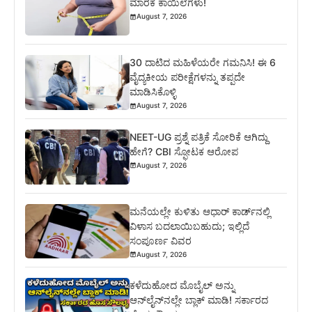
ಮಾರಕ ಕಾಯಿಲೆಗಳು!
August 7, 2026
30 ದಾಟಿದ ಮಹಿಳೆಯರೇ ಗಮನಿಸಿ! ಈ 6
ವೈದ್ಯಕೀಯ ಪರೀಕ್ಷೆಗಳನ್ನು ತಪ್ಪದೇ
ಮಾಡಿಸಿಕೊಳ್ಳಿ
August 7, 2026
NEET-UG ಪ್ರಶ್ನೆ ಪತ್ರಿಕೆ ಸೋರಿಕೆ ಆಗಿದ್ದು
ಹೇಗೆ? CBI ಸ್ಫೋಟಕ ಆರೋಪ
August 7, 2026
ಮನೆಯಲ್ಲೇ ಕುಳಿತು ಆಧಾರ್ ಕಾರ್ಡ್‌ನಲ್ಲಿ
ವಿಳಾಸ ಬದಲಾಯಿಬಹುದು; ಇಲ್ಲಿದೆ
ಸಂಪೂರ್ಣ ವಿವರ
August 7, 2026
ಕಳೆದುಹೋದ ಮೊಬೈಲ್ ಅನ್ನು
ಆನ್‌ಲೈನ್‌ನಲ್ಲೇ ಬ್ಲಾಕ್ ಮಾಡಿ! ಸರ್ಕಾರದ