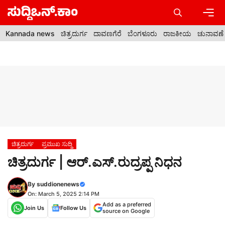
Skip
to
content
Men
Kannada news
ಚಿತ್ರದುರ್ಗ
ದಾವಣಗೆರೆ
ಬೆಂಗಳೂರು
ರಾಜಕೀಯ
ಚುನಾವಣೆ
ಚಿತ್ರದುರ್ಗ
ಪ್ರಮುಖ ಸುದ್ದಿ
ಚಿತ್ರದುರ್ಗ | ಆರ್.ಎಸ್.ರುದ್ರಪ್ಪ ನಿಧನ
By
suddionenews
On: March 5, 2025 2:14 PM
Add as a preferred
Join Us
Follow Us
source on Google