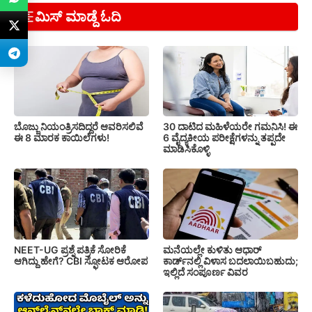
ಮಿಸ್ ಮಾಡ್ದೆ ಓದಿ
ಬೊಜ್ಜು ನಿಯಂತ್ರಿಸದಿದ್ದರೆ ಆವರಿಸಲಿವೆ
30 ದಾಟಿದ ಮಹಿಳೆಯರೇ ಗಮನಿಸಿ! ಈ
ಈ 8 ಮಾರಕ ಕಾಯಿಲೆಗಳು!
6 ವೈದ್ಯಕೀಯ ಪರೀಕ್ಷೆಗಳನ್ನು ತಪ್ಪದೇ
ಮಾಡಿಸಿಕೊಳ್ಳಿ
NEET-UG ಪ್ರಶ್ನೆ ಪತ್ರಿಕೆ ಸೋರಿಕೆ
ಮನೆಯಲ್ಲೇ ಕುಳಿತು ಆಧಾರ್
ಆಗಿದ್ದು ಹೇಗೆ? CBI ಸ್ಫೋಟಕ ಆರೋಪ
ಕಾರ್ಡ್‌ನಲ್ಲಿ ವಿಳಾಸ ಬದಲಾಯಿಬಹುದು;
ಇಲ್ಲಿದೆ ಸಂಪೂರ್ಣ ವಿವರ