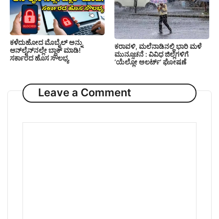
ಕಳೆದುಹೋದ ಮೊಬೈಲ್ ಅನ್ನು
ಕರಾವಳಿ, ಮಲೆನಾಡಿನಲ್ಲಿ ಭಾರಿ ಮಳೆ
ಆನ್‌ಲೈನ್‌ನಲ್ಲೇ ಬ್ಲಾಕ್ ಮಾಡಿ!
ಮುನ್ಸೂಚನೆ : ವಿವಿಧ ಜಿಲ್ಲೆಗಳಿಗೆ
ಸರ್ಕಾರದ ಹೊಸ ಸೌಲಭ್ಯ
‘ಯೆಲ್ಲೋ ಅಲರ್ಟ್’ ಘೋಷಣೆ
Leave a Comment
Comment