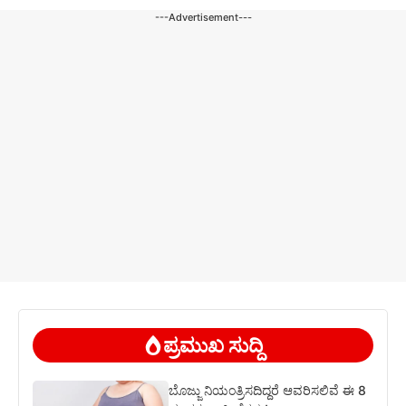
---Advertisement---
ಪ್ರಮುಖ ಸುದ್ದಿ
ಬೊಜ್ಜು ನಿಯಂತ್ರಿಸದಿದ್ದರೆ ಆವರಿಸಲಿವೆ ಈ 8