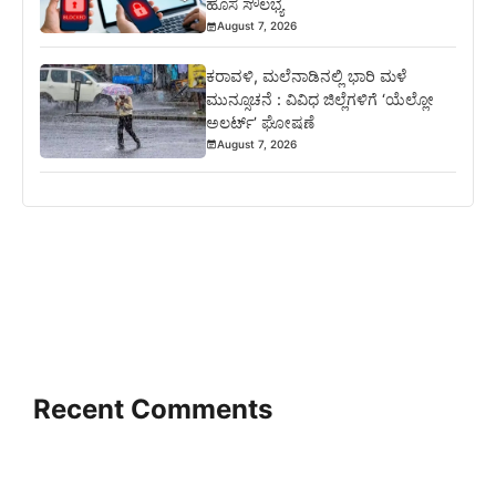
ಹೊಸ ಸೌಲಭ್ಯ
August 7, 2026
ಕರಾವಳಿ, ಮಲೆನಾಡಿನಲ್ಲಿ ಭಾರಿ ಮಳೆ
ಮುನ್ಸೂಚನೆ : ವಿವಿಧ ಜಿಲ್ಲೆಗಳಿಗೆ ‘ಯೆಲ್ಲೋ
ಅಲರ್ಟ್’ ಘೋಷಣೆ
August 7, 2026
Recent Comments