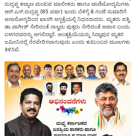
ರುದ್ರಪ್ಪ ಕಲ್ಯಾಣ ಮಂಟಪ ಮಾಲೀಕರು ಹಾಗೂ ವಾಣಿಜೋದ್ಯಮಿಗಳು
ಆರ್.ಎಸ್.ರುದ್ರಪ್ಪ (85 ವರ್ಷ) ಇಂದು ಬೆಳಿಗ್ಗೆ 8 ಗಂಟೆ ಸುಮಾರಿಗೆ
ಅನಾರೋಗ್ಯದಿಂದ ಖಾಸಗಿ ಆಸ್ಪತ್ರೆಯಲ್ಲಿ ನಿಧನರಾದರು. ಮೃತರು ಪತ್ನಿ,
ಡಾ.ವಾಗೀಶ್ ಸೇರಿದಂತೆ ನಾಲ್ವರು ಪುತ್ರರು ಸೇರಿದಂತೆ ಅಪಾರ ಬಂದು
ಬಳಗದವರನ್ನು ಅಗಲಿದ್ದಾರೆ. ಅಂತ್ಯಕ್ರಿಯೆಯನ್ನು ಸಿದ್ದಾಪುರ ಮೃತರ
ಜಮೀನಿನಲ್ಲಿ ನೆರವೇರಿಸಲಾಗುವುದು ಎಂದು ಕುಟುಂಬದ ಮೂಲಗಳು
ತಿಳಿಸಿವೆ.