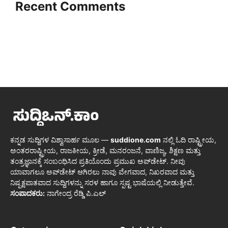
Recent Comments
ಕನ್ನಡ ಸುದ್ದಿಗಳ ವಿಶ್ವಾಸಾರ್ಹ ಮೂಲ —
suddione.com
ನಲ್ಲಿ ಓದಿ ರಾಷ್ಟ್ರೀಯ,
ಅಂತರರಾಷ್ಟ್ರೀಯ, ರಾಜಕೀಯ, ಕ್ರೀಡೆ, ಮನರಂಜನೆ, ವಾಣಿಜ್ಯ, ಶಿಕ್ಷಣ ಮತ್ತು
ತಂತ್ರಜ್ಞಾನಕ್ಕೆ ಸಂಬಂಧಿಸಿದ ಪ್ರತಿಯೊಂದು ಪ್ರಮುಖ ಅಪ್‌ಡೇಟ್. ನೀವು
ಯಾವಾಗಲೂ ಅಪ್‌ಡೇಟ್ ಆಗಿರಲು ನಾವು ವೇಗವಾದ, ನಿಖರವಾದ ಮತ್ತು
ನಿಷ್ಪಕ್ಷಪಾತವಾದ ಸುದ್ದಿಗಳನ್ನು ಸರಳ ಹಾಗೂ ಸ್ಪಷ್ಟ ಭಾಷೆಯಲ್ಲಿ ನೀಡುತ್ತೇವೆ.
ಸಂಪಾದಕರು:
ನಾಗೇಂದ್ರ ರೆಡ್ಡಿ ಪಿ.ಎಲ್