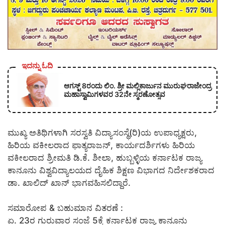
ಇದನ್ನು ಓದಿ
ಆಗಸ್ಟ್ 8ರಂದು ಲಿಂ. ಶ್ರೀ ಮಲ್ಲಿಕಾರ್ಜುನ ಮುರುಘರಾಜೇಂದ್ರ
ಮಹಾಸ್ವಾಮಿಗಳವರ 32ನೇ ಸ್ಮರಣೋತ್ಸವ
ಮುಖ್ಯ ಅತಿಥಿಗಳಾಗಿ ಸರಸ್ವತಿ ವಿದ್ಯಾಸಂಸ್ಥೆ(ರಿ)ಯ ಉಪಾಧ್ಯಕ್ಷರು,
ಹಿರಿಯ ವಕೀಲರಾದ ಫಾತ್ಯರಾಜನ್, ಕಾರ್ಯದರ್ಶಿಗಳು ಹಿರಿಯ
ವಕೀಲರಾದ ಶ್ರೀಮತಿ ಡಿ.ಕೆ. ಶೀಲಾ, ಹುಬ್ಬಳ್ಳಿಯ ಕರ್ನಾಟಕ ರಾಜ್ಯ
ಕಾನೂನು ವಿಶ್ವವಿದ್ಯಾಲಯದ ದೈಹಿಕ ಶಿಕ್ಷಣ ವಿಭಾಗದ ನಿರ್ದೇಶಕರಾದ
ಡಾ. ಖಾಲಿದ್ ಖಾನ್ ಭಾಗವಹಿಸಲಿದ್ದಾರೆ.
ಸಮಾರೋಪ & ಬಹುಮಾನ ವಿತರಣೆ :
ಏ. 23ರ ಗುರುವಾರ ಸಂಜೆ 5ಕ್ಕೆ ಕರ್ನಾಟಕ ರಾಜ್ಯ ಕಾನೂನು