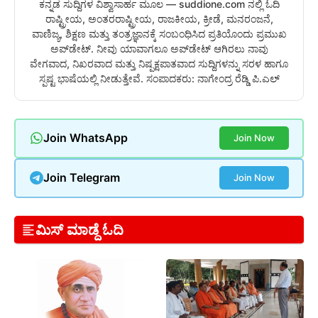
ಕನ್ನಡ ಸುದ್ದಿಗಳ ವಿಶ್ವಾಸಾರ್ಹ ಮೂಲ — suddione.com ನಲ್ಲಿ ಓದಿ
ರಾಷ್ಟ್ರೀಯ, ಅಂತರರಾಷ್ಟ್ರೀಯ, ರಾಜಕೀಯ, ಕ್ರೀಡೆ, ಮನರಂಜನೆ,
ವಾಣಿಜ್ಯ, ಶಿಕ್ಷಣ ಮತ್ತು ತಂತ್ರಜ್ಞಾನಕ್ಕೆ ಸಂಬಂಧಿಸಿದ ಪ್ರತಿಯೊಂದು ಪ್ರಮುಖ
ಅಪ್‌ಡೇಟ್. ನೀವು ಯಾವಾಗಲೂ ಅಪ್‌ಡೇಟ್ ಆಗಿರಲು ನಾವು
ವೇಗವಾದ, ನಿಖರವಾದ ಮತ್ತು ನಿಷ್ಪಕ್ಷಪಾತವಾದ ಸುದ್ದಿಗಳನ್ನು ಸರಳ ಹಾಗೂ
ಸ್ಪಷ್ಟ ಭಾಷೆಯಲ್ಲಿ ನೀಡುತ್ತೇವೆ. ಸಂಪಾದಕರು: ನಾಗೇಂದ್ರ ರೆಡ್ಡಿ ಪಿ.ಎಲ್
Join WhatsApp
Join Now
Join Telegram
Join Now
ಮಿಸ್ ಮಾಡ್ದೆ ಓದಿ