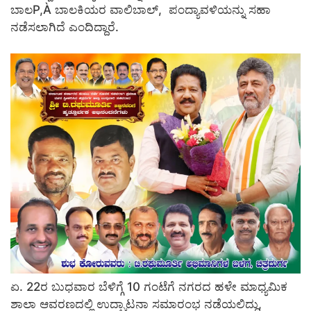
ಬಾಲP,À ಬಾಲಕಿಯರ ವಾಲಿಬಾಲ್, ಪಂದ್ಯಾವಳಿಯನ್ನು ಸಹಾ
ನಡೆಸಲಾಗಿದೆ ಎಂದಿದ್ದಾರೆ.
ಏ. 22ರ ಬುಧವಾರ ಬೆಳಿಗ್ಗೆ 10 ಗಂಟೆಗೆ ನಗರದ ಹಳೇ ಮಾಧ್ಯಮಿಕ
ಶಾಲಾ ಆವರಣದಲ್ಲಿ ಉದ್ಘಾಟನಾ ಸಮಾರಂಭ ನಡೆಯಲಿದ್ದು,