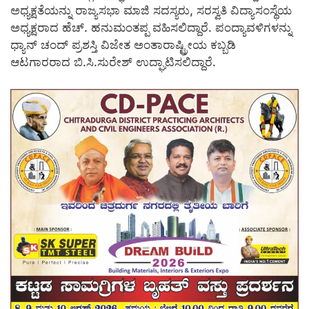
ಅಧ್ಯಕ್ಷತೆಯನ್ನು ರಾಜ್ಯಸಭಾ ಮಾಜಿ ಸದಸ್ಯರು, ಸರಸ್ವತಿ ವಿದ್ಯಾಸಂಸ್ಥೆಯ
ಅಧ್ಯಕ್ಷರಾದ ಹೆಚ್. ಹನುಮಂತಪ್ಪ ವಹಿಸಲಿದ್ದಾರೆ. ಪಂದ್ಯಾವಳಿಗಳನ್ನು
ಧ್ಯಾನ್ ಚಂದ್ ಪ್ರಶಸ್ತಿ ವಿಜೇತ ಅಂತಾರಾಷ್ಟ್ರೀಯ ಕಬ್ಬಡಿ
ಆಟಗಾರರಾದ ಬಿ.ಸಿ.ಸುರೇಶ್ ಉದ್ಘಾಟಿಸಲಿದ್ದಾರೆ.