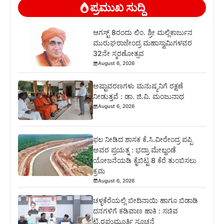
ಪ್ರಮುಖ ಸುದ್ದಿ
ಆಗಸ್ಟ್ 8ರಂದು ಲಿಂ. ಶ್ರೀ ಮಲ್ಲಿಕಾರ್ಜುನ
ಮುರುಘರಾಜೇಂದ್ರ ಮಹಾಸ್ವಾಮಿಗಳವರ
32ನೇ ಸ್ಮರಣೋತ್ಸವ
August 6, 2026
ಅಷ್ಟಾವರಣಗಳು ಮನುಷ್ಯನಿಗೆ ರಕ್ಷಣೆ
ನೀಡುತ್ತವೆ : ಡಾ. ಜಿ.ವಿ. ಮಂಜುನಾಥ
August 6, 2026
ಫಲ ನೀಡಿದ ಶಾಸಕ ಕೆ.ಸಿ.ವೀರೇಂದ್ರ ಪಪ್ಪಿ
ಅವರ ಪ್ರಯತ್ನ : ಭದ್ರಾ ಮೇಲ್ದಂಡೆ
ಯೋಜನೆಯಡಿ ಕೈಬಿಟ್ಟ 8 ಕೆರೆ ತುಂಬಿಸಲು
ಕ್ರಮ
August 6, 2026
ಚಳ್ಳಕೆರೆಯಲ್ಲಿ ಬೀದಿನಾಯಿ ಹಾಗೂ ಬಿಡಾಡಿ
ದನಗಳಿಗೆ ಕಡಿವಾಣ ಹಾಕಿ : ಸಚಿವ
ಟಿ.ರಘುಮೂರ್ತಿ ಸೂಚನೆ