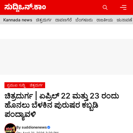
Skip
to
content
Men
Kannada news
ಚಿತ್ರದುರ್ಗ
ದಾವಣಗೆರೆ
ಬೆಂಗಳೂರು
ರಾಜಕೀಯ
ಚುನಾವಣೆ
ಪ್ರಮುಖ ಸುದ್ದಿ
ಚಿತ್ರದುರ್ಗ
ಚಿತ್ರದುರ್ಗ | ಏಪ್ರಿಲ್ 22 ಮತ್ತು 23 ರಂದು
ಹೊನಲು ಬೆಳಕಿನ ಪುರುಷರ ಕಬ್ಬಡಿ
ಪಂದ್ಯಾವಳಿ
By
suddionenews
On: April 21, 2026 3:29 PM