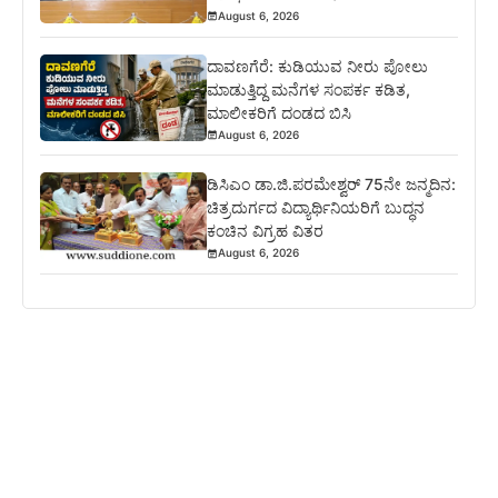
August 6, 2026
ದಾವಣಗೆರೆ: ಕುಡಿಯುವ ನೀರು ಪೋಲು
ಮಾಡುತ್ತಿದ್ದ ಮನೆಗಳ ಸಂಪರ್ಕ ಕಡಿತ,
ಮಾಲೀಕರಿಗೆ ದಂಡದ ಬಿಸಿ
August 6, 2026
ಡಿಸಿಎಂ ಡಾ.ಜಿ.ಪರಮೇಶ್ವರ್ 75ನೇ ಜನ್ಮದಿನ:
ಚಿತ್ರದುರ್ಗದ ವಿದ್ಯಾರ್ಥಿನಿಯರಿಗೆ ಬುದ್ಧನ
ಕಂಚಿನ ವಿಗ್ರಹ ವಿತರ
August 6, 2026