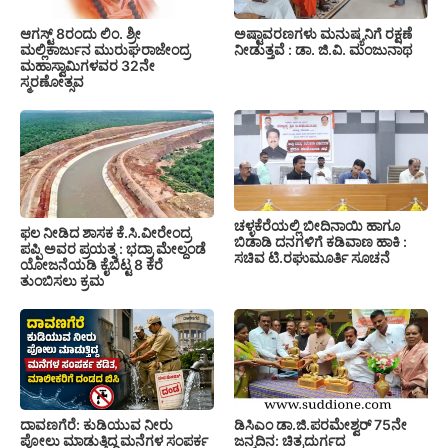
ಆಗಸ್ಟ್ 8ರಂದು ಲಿಂ. ಶ್ರೀ
ಅಷ್ಟಾವರಣಗಳು ಮನುಷ್ಯನಿಗೆ ರಕ್ಷಣೆ
ಮಲ್ಲಿಕಾರ್ಜುನ ಮುರುಘರಾಜೇಂದ್ರ
ನೀಡುತ್ತವೆ : ಡಾ. ಜಿ.ವಿ. ಮಂಜುನಾಥ
ಮಹಾಸ್ವಾಮಿಗಳವರ 32ನೇ
ಸ್ಮರಣೋತ್ಸವ
ಚಳ್ಳಕೆರೆಯಲ್ಲಿ ಬೀದಿನಾಯಿ ಹಾಗೂ
ಫಲ ನೀಡಿದ ಶಾಸಕ ಕೆ.ಸಿ.ವೀರೇಂದ್ರ
ಬಿಡಾಡಿ ದನಗಳಿಗೆ ಕಡಿವಾಣ ಹಾಕಿ :
ಪಪ್ಪಿ ಅವರ ಪ್ರಯತ್ನ : ಭದ್ರಾ ಮೇಲ್ದಂಡೆ
ಸಚಿವ ಟಿ.ರಘುಮೂರ್ತಿ ಸೂಚನೆ
ಯೋಜನೆಯಡಿ ಕೈಬಿಟ್ಟ 8 ಕೆರೆ
ತುಂಬಿಸಲು ಕ್ರಮ
ದಾವಣಗೆರೆ: ಕುಡಿಯುವ ನೀರು
ಡಿಸಿಎಂ ಡಾ.ಜಿ.ಪರಮೇಶ್ವರ್ 75ನೇ
ಪೋಲು ಮಾಡುತ್ತಿದ್ದ ಮನೆಗಳ ಸಂಪರ್ಕ
ಜನ್ಮದಿನ: ಚಿತ್ರದುರ್ಗದ