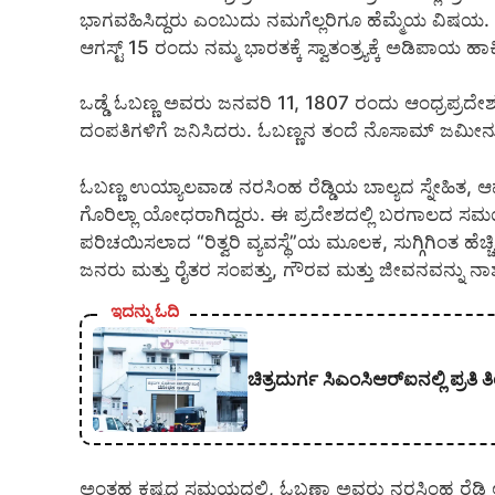
ಭಾಗವಹಿಸಿದ್ದರು ಎಂಬುದು ನಮಗೆಲ್ಲರಿಗೂ ಹೆಮ್ಮೆಯ ವಿಷ
ಆಗಸ್ಟ್ 15 ರಂದು ನಮ್ಮ ಭಾರತಕ್ಕೆ ಸ್ವಾತಂತ್ರ್ಯಕ್ಕೆ ಅಡಿಪ
ಒಡ್ಡೆ ಓಬಣ್ಣ ಅವರು ಜನವರಿ 11, 1807 ರಂದು ಆಂಧ್ರಪ್ರದೇಶದ ಕ
ದಂಪತಿಗಳಿಗೆ ಜನಿಸಿದರು. ಓಬಣ್ಣನ ತಂದೆ ನೊಸಾಮ್ ಜಮೀನುದಾರ
ಓಬಣ್ಣ ಉಯ್ಯಾಲವಾಡ ನರಸಿಂಹ ರೆಡ್ಡಿಯ ಬಾಲ್ಯದ ಸ್ನೇಹಿತ,
ಗೊರಿಲ್ಲಾ ಯೋಧರಾಗಿದ್ದರು. ಈ ಪ್ರದೇಶದಲ್ಲಿ ಬರಗಾಲದ ಸಮಯ
ಪರಿಚಯಿಸಲಾದ “ರಿತ್ವರಿ ವ್ಯವಸ್ಥೆ”ಯ ಮೂಲಕ, ಸುಗ್ಗಿಗಿಂತ ಹೆಚ್ಚಿ
ಜನರು ಮತ್ತು ರೈತರ ಸಂಪತ್ತು, ಗೌರವ ಮತ್ತು ಜೀವನವನ್ನು ನ
ಇದನ್ನು ಓದಿ
ಚಿತ್ರದುರ್ಗ ಸಿಎಂಸಿಆರ್‍ಐನಲ್ಲಿ ಪ್ರ
ಅಂತಹ ಕಷ್ಟದ ಸಮಯದಲ್ಲಿ, ಓಬಣ್ಣಾ ಅವರು ನರಸಿಂಹ ರೆಡ್ಡಿ ಅ