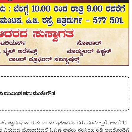
 ಬಿಜೆಪಿ ಮುಖಂಡ ಹನುಮಂತೇಗೌಡ
ಾಟ ಪ್ರಾರಂಭವಾಯಿತು ಎಂದು ಇತಿಹಾಸಕಾರರು ನಂಬುತ್ತಾರೆ. ಆದರೆ 11
ಟಿಷರ ವಿರುದ್ಧದ ಹೋರಾಟದಲ್ಲಿ ಓಬಣ್ಣ ಅವರು ನರಸಿಂಹ ರೆಡ್ಡಿ ಅವರೊಂದಿಗೆ