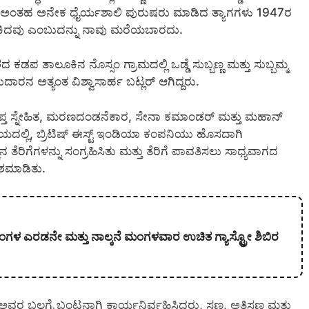
ಯ. ಅಂತಹ ಅನೇಕ ಧೈರ್ಯಶಾಲಿ ಪುರುಷರು ಮಾಡಿದ ತ್ಯಾಗಗಳು 1947ರ
ಾಯ ಹಾಕಿದವು ಎಂಬುದನ್ನು ನಾವು ಮರೆಯಬಾರದು.
ಡಪ ತಾಲೂಕಿನ ನೊಸ್ಸಂ ಗ್ರಾಮದಲ್ಲಿ ಒಡ್ಡೆ ಸುಬ್ಬಣ್ಣ ಮತ್ತು ಸುಬ್ಬಮ್ಮ
ನ ಅತ್ಯಂತ ವಿಶ್ವಾಸಾರ್ಹ ಬಟ್ಲರ್ ಆಗಿದ್ದರು.
 ಆಪ್ತ ಸ್ನೇಹಿತ, ಮರಣದಂಡನೆಕಾರ, ಸೇನಾ ಕಮಾಂಡರ್ ಮತ್ತು ಮಹಾನ್
ದಲ್ಲಿ, ಬ್ರಿಟಿಷ್ ಈಸ್ಟ್ ಇಂಡಿಯಾ ಕಂಪನಿಯು ಹೊಸದಾಗಿ
ನ ತೆರಿಗೆಗಳನ್ನು ಸಂಗ್ರಹಿಸಿತು ಮತ್ತು ತೆರಿಗೆ ಪಾವತಿಸಲು ಸಾಧ್ಯವಾಗದ
ಾಶಮಾಡಿತು.
ತಿ ತಿಂಗಳ ಎರಡನೇ ಮತ್ತು ನಾಲ್ಕನೆ ಮಂಗಳವಾರ ಉಚಿತ ಗ್ಯಾಸ್ಟ್ರೋ ಶಿಬಿರ
ವರ ಬಲಗೈ ಬಂಟನಾಗಿ ಕಾರ್ಯನಿರ್ವಹಿಸಿದರು, ಸಣ್ಣ, ಅತಿಸಣ್ಣ ಮತ್ತು