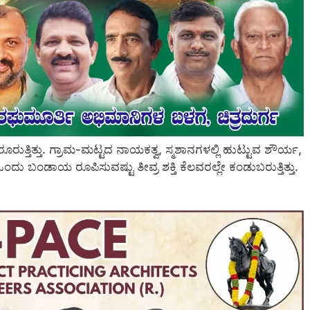
ತ್ತಿತ್ತು. ಗ್ರಾಮ-ಮಟ್ಟದ ನಾಯಕತ್ವ, ಸ್ಮಶಾನಗಳಲ್ಲಿ ಹುಟ್ಟುವ ಶೌರ್ಯ,
ದು ಬಂಡಾಯ ರೂಪಿಸುವಷ್ಟು ತೀವ್ರ ಶಕ್ತಿ ಕೆಲವರಲ್ಲೇ ಕಂಡುಬರುತ್ತಿತ್ತು.