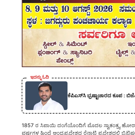
ಇದನ್ನು ಓದಿ
ಕೆಪಿಎಸ್‍ಸಿ ಭ್ರಷ್ಟಾಚಾರದ ಕೂಪ :
1857 ರ ಸಿಪಾಯಿ ದಂಗೆಯೊಂದಿಗೆ ಮೊದಲ ಸ್ವಾತಂತ್ರ್ಯ ಹೋರ
ವರ್ಷಗಳ ಹಿಂದೆ ಆಂಧ್ರಪ್ರದೇಶದ ರೆನಾಟಿ ಪ್ರದೇಶದಲ್ಲಿ ಬ್ರಿ