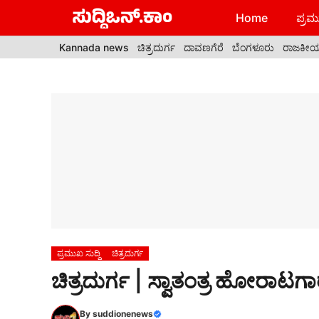
Skip
Home
ಪ್ರಮು
to
content
Kannada news
ಚಿತ್ರದುರ್ಗ
ದಾವಣಗೆರೆ
ಬೆಂಗಳೂರು
ರಾಜಕೀ
ಪ್ರಮುಖ ಸುದ್ದಿ
ಚಿತ್ರದುರ್ಗ
ಚಿತ್ರದುರ್ಗ | ಸ್ವಾತಂತ್ರ ಹೋರಾಟ
By
suddionenews