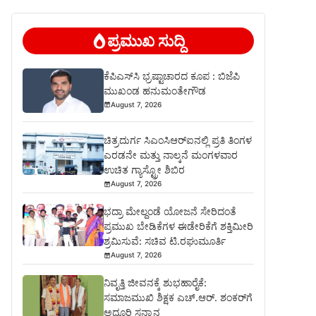
ಪ್ರಮುಖ ಸುದ್ದಿ
ಕೆಪಿಎಸ್‍ಸಿ ಭ್ರಷ್ಟಾಚಾರದ ಕೂಪ : ಬಿಜೆಪಿ
ಮುಖಂಡ ಹನುಮಂತೇಗೌಡ
August 7, 2026
ಚಿತ್ರದುರ್ಗ ಸಿಎಂಸಿಆರ್‍ಐನಲ್ಲಿ ಪ್ರತಿ ತಿಂಗಳ
ಎರಡನೇ ಮತ್ತು ನಾಲ್ಕನೆ ಮಂಗಳವಾರ
ಉಚಿತ ಗ್ಯಾಸ್ಟ್ರೋ ಶಿಬಿರ
August 7, 2026
ಭದ್ರಾ ಮೇಲ್ದಂಡೆ ಯೋಜನೆ ಸೇರಿದಂತೆ
ಪ್ರಮುಖ ಬೇಡಿಕೆಗಳ ಈಡೇರಿಕೆಗೆ ಶಕ್ತಿಮೀರಿ
ಶ್ರಮಿಸುವೆ: ಸಚಿವ ಟಿ.ರಘುಮೂರ್ತಿ
August 7, 2026
ನಿವೃತ್ತಿ ಜೀವನಕ್ಕೆ ಶುಭಹಾರೈಕೆ:
ಸಮಾಜಮುಖಿ ಶಿಕ್ಷಕ ಎಚ್.ಆರ್. ಶಂಕರ್‌ಗೆ
ಅದ್ಧೂರಿ ಸನ್ಮಾನ