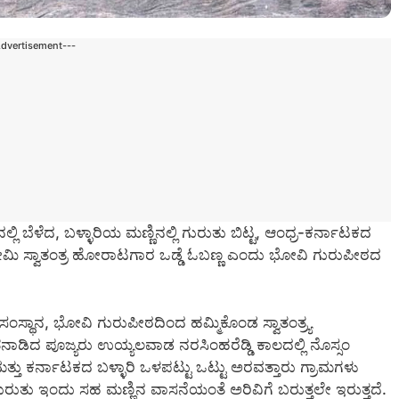
Advertisement---
ಲಿ ಬೆಳೆದ, ಬಳ್ಳಾರಿಯ ಮಣ್ಣಿನಲ್ಲಿ ಗುರುತು ಬಿಟ್ಟ, ಆಂಧ್ರ-ಕರ್ನಾಟಕದ
ಪ್ರೇಮಿ ಸ್ವಾತಂತ್ರ ಹೋರಾಟಗಾರ ಒಡ್ಡೆ ಓಬಣ್ಣ ಎಂದು ಭೋವಿ ಗುರುಪೀಠದ
್ಥಾನ, ಭೋವಿ ಗುರುಪೀಠದಿಂದ ಹಮ್ಮಿಕೊಂಡ ಸ್ವಾತಂತ್ರ್ಯ
ಾಡಿದ ಪೂಜ್ಯರು ಉಯ್ಯಲವಾಡ ನರಸಿಂಹರೆಡ್ಡಿ ಕಾಲದಲ್ಲಿ ನೊಸ್ಸಂ
ತ್ತು ಕರ್ನಾಟಕದ ಬಳ್ಳಾರಿ ಒಳಪಟ್ಟು ಒಟ್ಟು ಅರವತ್ತಾರು ಗ್ರಾಮಗಳು
ಗುರುತು ಇಂದು ಸಹ ಮಣ್ಣಿನ ವಾಸನೆಯಂತೆ ಅರಿವಿಗೆ ಬರುತ್ತಲೇ ಇರುತ್ತದೆ.