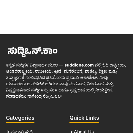
ಕನ್ನಡ ಸುದ್ದಿಗಳ ವಿಶ್ವಾಸಾರ್ಹ ಮೂಲ —
suddione.com
ನಲ್ಲಿ ಓದಿ ರಾಷ್ಟ್ರೀಯ,
ಅಂತರರಾಷ್ಟ್ರೀಯ, ರಾಜಕೀಯ, ಕ್ರೀಡೆ, ಮನರಂಜನೆ, ವಾಣಿಜ್ಯ, ಶಿಕ್ಷಣ ಮತ್ತು
ತಂತ್ರಜ್ಞಾನಕ್ಕೆ ಸಂಬಂಧಿಸಿದ ಪ್ರತಿಯೊಂದು ಪ್ರಮುಖ ಅಪ್‌ಡೇಟ್. ನೀವು
ಯಾವಾಗಲೂ ಅಪ್‌ಡೇಟ್ ಆಗಿರಲು ನಾವು ವೇಗವಾದ, ನಿಖರವಾದ ಮತ್ತು
ನಿಷ್ಪಕ್ಷಪಾತವಾದ ಸುದ್ದಿಗಳನ್ನು ಸರಳ ಹಾಗೂ ಸ್ಪಷ್ಟ ಭಾಷೆಯಲ್ಲಿ ನೀಡುತ್ತೇವೆ.
ಸಂಪಾದಕರು:
ನಾಗೇಂದ್ರ ರೆಡ್ಡಿ ಪಿ.ಎಲ್
Categories
Quick Links
ಪ್ರಮುಖ ಸುದ್ದಿ
About Us