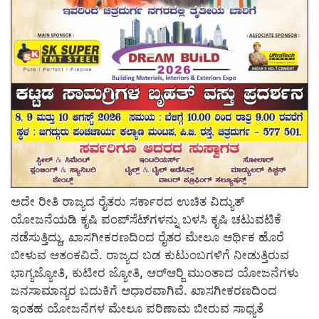
ಅದೇ ರೀತಿ ರಾಜ್ಯದ ರೈತರು ಸರ್ಕಾರದ ಉಚಿತ ವಿದ್ಯುತ್
ಯೋಜನೆಯಡಿ ಕೃಷಿ ಪಂಪ್‍ಸೆಟ್‍ಗಳನ್ನು ಬಳಸಿ ಕೃಷಿ ಚಟುವಟಿಕೆ
ನಡೆಸುತ್ತಿದ್ದು, ಖಾಸಗೀಕರಣದಿಂದ ರೈತರ ಮೇಲೂ ಆರ್ಥಿಕ ಹೊರೆ
ಬೀಳುವ ಆತಂಕವಿದೆ. ರಾಜ್ಯದ ಬಡ ಕುಟುಂಬಗಳಿಗೆ ನೀಡುತ್ತಿರುವ
ಭಾಗ್ಯಜ್ಯೋತಿ, ಕುಟೀರ ಜ್ಯೋತಿ, ಆರ್‍ಆರ್‍ಜಿ ಮುಂತಾದ ಯೋಜನೆಗಳು
ಜನಸಾಮಾನ್ಯರ ಬದುಕಿಗೆ ಆಧಾರವಾಗಿವೆ. ಖಾಸಗೀಕರಣದಿಂದ
ಇಂತಹ ಯೋಜನೆಗಳ ಮೇಲೂ ಪರಿಣಾಮ ಬೀರುವ ಸಾಧ್ಯತೆ