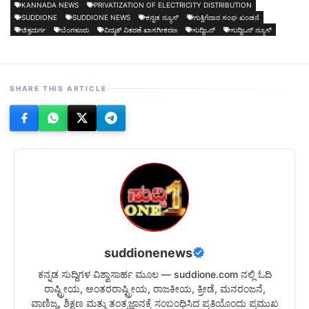
KANNADA NEWS
PRIVATIZATION OF ELECTRICITY DISTRIBUTION
SUDDIONE
SUDDIONE NEWS
ಕನ್ನಡ ನ್ಯೂಸ್
ಗುತ್ತಿಗೆದಾರ ಸಂಘ ಖಂಡನೆ
ಚಿತ್ರದುರ್ಗ
ಬೆಂಗಳೂರು
ವಿದ್ಯುತ್ ವಿತರಣೆ ಖಾಸಗೀಕರಣ
ಸುದ್ದಿಒನ್
ಸುದ್ದಿಒನ್ ನ್ಯೂಸ್
SHARE THIS ARTICLE
suddionenews
ಕನ್ನಡ ಸುದ್ದಿಗಳ ವಿಶ್ವಾಸಾರ್ಹ ಮೂಲ — suddione.com ನಲ್ಲಿ ಓದಿ
ರಾಷ್ಟ್ರೀಯ, ಅಂತರರಾಷ್ಟ್ರೀಯ, ರಾಜಕೀಯ, ಕ್ರೀಡೆ, ಮನರಂಜನೆ,
ವಾಣಿಜ್ಯ, ಶಿಕ್ಷಣ ಮತ್ತು ತಂತ್ರಜ್ಞಾನಕ್ಕೆ ಸಂಬಂಧಿಸಿದ ಪ್ರತಿಯೊಂದು ಪ್ರಮುಖ