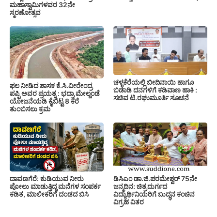
ಮಹಾಸ್ವಾಮಿಗಳವರ 32ನೇ
ಸ್ಮರಣೋತ್ಸವ
ಚಳ್ಳಕೆರೆಯಲ್ಲಿ ಬೀದಿನಾಯಿ ಹಾಗೂ
ಫಲ ನೀಡಿದ ಶಾಸಕ ಕೆ.ಸಿ.ವೀರೇಂದ್ರ
ಬಿಡಾಡಿ ದನಗಳಿಗೆ ಕಡಿವಾಣ ಹಾಕಿ :
ಪಪ್ಪಿ ಅವರ ಪ್ರಯತ್ನ : ಭದ್ರಾ ಮೇಲ್ದಂಡೆ
ಸಚಿವ ಟಿ.ರಘುಮೂರ್ತಿ ಸೂಚನೆ
ಯೋಜನೆಯಡಿ ಕೈಬಿಟ್ಟ 8 ಕೆರೆ
ತುಂಬಿಸಲು ಕ್ರಮ
ದಾವಣಗೆರೆ: ಕುಡಿಯುವ ನೀರು
ಡಿಸಿಎಂ ಡಾ.ಜಿ.ಪರಮೇಶ್ವರ್ 75ನೇ
ಪೋಲು ಮಾಡುತ್ತಿದ್ದ ಮನೆಗಳ ಸಂಪರ್ಕ
ಜನ್ಮದಿನ: ಚಿತ್ರದುರ್ಗದ
ಕಡಿತ, ಮಾಲೀಕರಿಗೆ ದಂಡದ ಬಿಸಿ
ವಿದ್ಯಾರ್ಥಿನಿಯರಿಗೆ ಬುದ್ಧನ ಕಂಚಿನ
ವಿಗ್ರಹ ವಿತರ