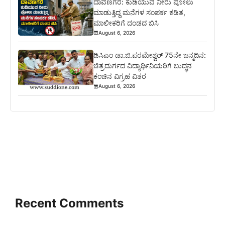
ದಾವಣಗೆರೆ: ಕುಡಿಯುವ ನೀರು ಪೋಲು
ಮಾಡುತ್ತಿದ್ದ ಮನೆಗಳ ಸಂಪರ್ಕ ಕಡಿತ,
ಮಾಲೀಕರಿಗೆ ದಂಡದ ಬಿಸಿ
August 6, 2026
ಡಿಸಿಎಂ ಡಾ.ಜಿ.ಪರಮೇಶ್ವರ್ 75ನೇ ಜನ್ಮದಿನ:
ಚಿತ್ರದುರ್ಗದ ವಿದ್ಯಾರ್ಥಿನಿಯರಿಗೆ ಬುದ್ಧನ
ಕಂಚಿನ ವಿಗ್ರಹ ವಿತರ
August 6, 2026
Recent Comments