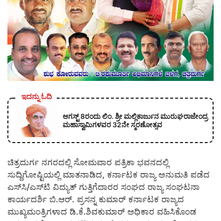
ಇದನ್ನು ಓದಿ
ಆಗಸ್ಟ್ 8ರಂದು ಲಿಂ. ಶ್ರೀ ಮಲ್ಲಿಕಾರ್ಜುನ ಮುರುಘರಾಜೇಂದ್ರ
ಮಹಾಸ್ವಾಮಿಗಳವರ 32ನೇ ಸ್ಮರಣೋತ್ಸವ
ಚಿತ್ರದುರ್ಗ ನಗರದಲ್ಲಿ ಸೋಮವಾರ ಪತ್ರಿಕಾ ಭವನದಲ್ಲಿ
ಸುದ್ದಿಗೋಷ್ಟಿಯಲ್ಲಿ ಮಾತನಾಡಿದ, ಕರ್ನಾಟಕ ರಾಜ್ಯ ಅನುಮತಿ ಪಡೆದ
ಎಸ್‍ಸಿ/ಎಸ್‍ಟಿ ವಿದ್ಯುತ್ ಗುತ್ತಿಗೆದಾರರ ಸಂಘದ ರಾಜ್ಯ ಸಂಘಟನಾ
ಕಾರ್ಯದರ್ಶಿ ಬಿ.ಆರ್. ಪ್ರಸನ್ನ ಕುಮಾರ್ ಕರ್ನಾಟಕ ರಾಜ್ಯದ
ಮುಖ್ಯಮಂತ್ರಿಗಳಾದ ಡಿ.ಕೆ.ಶಿವಕುಮಾರ್ ಅಧಿಕಾರ ವಹಿಸಿಕೊಂಡ