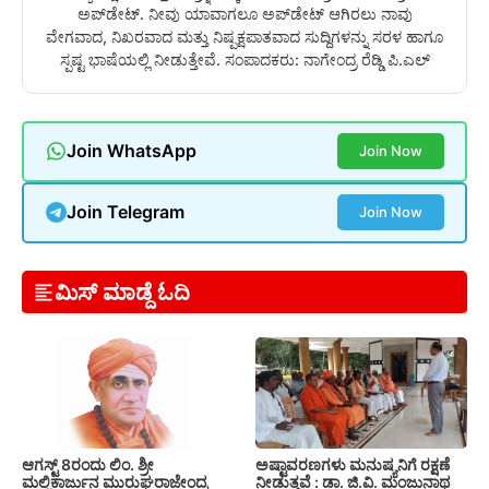
ಅಪ್‌ಡೇಟ್. ನೀವು ಯಾವಾಗಲೂ ಅಪ್‌ಡೇಟ್ ಆಗಿರಲು ನಾವು
ವೇಗವಾದ, ನಿಖರವಾದ ಮತ್ತು ನಿಷ್ಪಕ್ಷಪಾತವಾದ ಸುದ್ದಿಗಳನ್ನು ಸರಳ ಹಾಗೂ
ಸ್ಪಷ್ಟ ಭಾಷೆಯಲ್ಲಿ ನೀಡುತ್ತೇವೆ. ಸಂಪಾದಕರು: ನಾಗೇಂದ್ರ ರೆಡ್ಡಿ ಪಿ.ಎಲ್
Join WhatsApp
Join Now
Join Telegram
Join Now
ಮಿಸ್ ಮಾಡ್ದೆ ಓದಿ
ಆಗಸ್ಟ್ 8ರಂದು ಲಿಂ. ಶ್ರೀ
ಅಷ್ಟಾವರಣಗಳು ಮನುಷ್ಯನಿಗೆ ರಕ್ಷಣೆ
ಮಲ್ಲಿಕಾರ್ಜುನ ಮುರುಘರಾಜೇಂದ್ರ
ನೀಡುತ್ತವೆ : ಡಾ. ಜಿ.ವಿ. ಮಂಜುನಾಥ