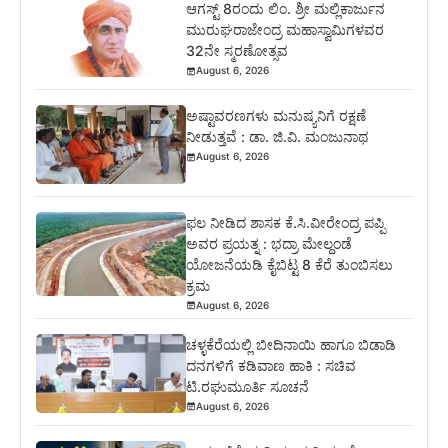
ಆಗಸ್ಟ್ 8ರಂದು ಲಿಂ. ಶ್ರೀ ಮಲ್ಲಿಕಾರ್ಜುನ
ಮುರುಘರಾಜೇಂದ್ರ ಮಹಾಸ್ವಾಮಿಗಳವರ
32ನೇ ಸ್ಮರಣೋತ್ಸವ
August 6, 2026
ಅಷ್ಟಾವರಣಗಳು ಮನುಷ್ಯನಿಗೆ ರಕ್ಷಣೆ
ನೀಡುತ್ತವೆ : ಡಾ. ಜಿ.ವಿ. ಮಂಜುನಾಥ
August 6, 2026
ಫಲ ನೀಡಿದ ಶಾಸಕ ಕೆ.ಸಿ.ವೀರೇಂದ್ರ ಪಪ್ಪಿ
ಅವರ ಪ್ರಯತ್ನ : ಭದ್ರಾ ಮೇಲ್ದಂಡೆ
ಯೋಜನೆಯಡಿ ಕೈಬಿಟ್ಟ 8 ಕೆರೆ ತುಂಬಿಸಲು
ಕ್ರಮ
August 6, 2026
ಚಳ್ಳಕೆರೆಯಲ್ಲಿ ಬೀದಿನಾಯಿ ಹಾಗೂ ಬಿಡಾಡಿ
ದನಗಳಿಗೆ ಕಡಿವಾಣ ಹಾಕಿ : ಸಚಿವ
ಟಿ.ರಘುಮೂರ್ತಿ ಸೂಚನೆ
August 6, 2026