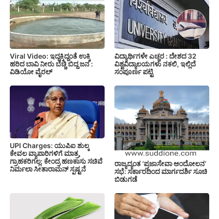
Viral Video: ಇದ್ದಕ್ಕಿದ್ದಂತೆ ಉಕ್ಕಿ
ವಿದ್ಯಾರ್ಥಿಗಳೇ ಎಚ್ಚರ : ದೇಶದ 32
ಹರಿದ ಬಾವಿ ನೀರು ಬೆಚ್ಚಿ ಬಿದ್ದ ಜನ :
ವಿಶ್ವವಿದ್ಯಾಲಯಗಳು ನಕಲಿ, ಇಲ್ಲಿದೆ
ವಿಡಿಯೋ ವೈರಲ್
ಸಂಪೂರ್ಣ ಪಟ್ಟಿ
UPI Charges: ಯುಪಿಐ ಶುಲ್ಕ
ಕೇವಲ ವ್ಯಾಪಾರಿಗಳಿಗೆ ಮಾತ್ರ,
ಗ್ರಾಹಕರಿಗಲ್ಲ: ಕೇಂದ್ರ ಹಣಕಾಸು ಸಚಿವೆ
ರಾಜ್ಯದ್ಯಂತ ‘ಪ್ರಜಾಸೇವಾ ಆಂದೋಲನ’
ನಿರ್ಮಲಾ ಸೀತಾರಾಮನ್ ಸ್ಪಷ್ಟನೆ
ಸಭೆ: ಸರ್ಕಾರದಿಂದ ಮಾರ್ಗದರ್ಶಿ ಸೂಚಿ
ಬಿಡುಗಡೆ