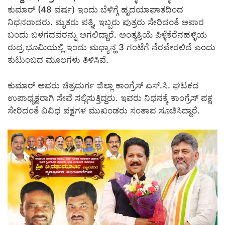
ಕುಮಾರ್ (48 ವರ್ಷ) ಇಂದು ಬೆಳಿಗ್ಗೆ ಹೃದಯಾಘಾತದಿಂದ
ನಿಧನರಾದರು. ಮೃತರು ಪತ್ನಿ, ಇಬ್ಬರು ಪುತ್ರರು ಸೇರಿದಂತೆ ಅಪಾರ
ಬಂದು ಬಳಗದವರನ್ನು ಅಗಲಿದ್ದಾರೆ. ಅಂತ್ಯಕ್ರಿಯೆ ಪಿಳ್ಳೆಕೆರೆನಹಳ್ಳಿಯ
ರುದ್ರ ಭೂಮಿಯಲ್ಲಿ ಇಂದು ಮಧ್ಯಾನ್ಹ 3 ಗಂಟೆಗೆ ನೆರವೇರಲಿದೆ ಎಂದು
ಕುಟುಂಬದ ಮೂಲಗಳು ತಿಳಿಸಿವೆ.
ಕುಮಾರ್ ಅವರು ಚಿತ್ರದುರ್ಗ ಜಿಲ್ಲಾ ಕಾಂಗ್ರೆಸ್ ಎಸ್.ಸಿ. ಘಟಕದ
ಉಪಾಧ್ಯಕ್ಷರಾಗಿ ಸೇವೆ ಸಲ್ಲಿಸುತ್ತಿದ್ದರು. ಇವರು ನಿಧನಕ್ಕೆ ಕಾಂಗ್ರೆಸ್ ಪಕ್ಷ
ಸೇರಿದಂತೆ ವಿವಿಧ ಪಕ್ಷಗಳ ಮುಖಂಡರು ಸಂತಾಪ ಸೂಚಿಸಿದ್ದಾರೆ.