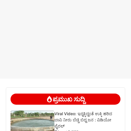
ಪ್ರಮುಖ ಸುದ್ದಿ
Viral Video: ಇದ್ದಕ್ಕಿದ್ದಂತೆ ಉಕ್ಕಿ ಹರಿದ
ಬಾವಿ ನೀರು ಬೆಚ್ಚಿ ಬಿದ್ದ ಜನ : ವಿಡಿಯೋ
ವೈರಲ್