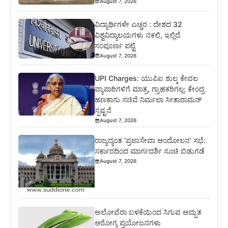
August 7, 2026
ವಿದ್ಯಾರ್ಥಿಗಳೇ ಎಚ್ಚರ : ದೇಶದ 32
ವಿಶ್ವವಿದ್ಯಾಲಯಗಳು ನಕಲಿ, ಇಲ್ಲಿದೆ
ಸಂಪೂರ್ಣ ಪಟ್ಟಿ
August 7, 2026
UPI Charges: ಯುಪಿಐ ಶುಲ್ಕ ಕೇವಲ
ವ್ಯಾಪಾರಿಗಳಿಗೆ ಮಾತ್ರ, ಗ್ರಾಹಕರಿಗಲ್ಲ: ಕೇಂದ್ರ
ಹಣಕಾಸು ಸಚಿವೆ ನಿರ್ಮಲಾ ಸೀತಾರಾಮನ್
ಸ್ಪಷ್ಟನೆ
August 7, 2026
ರಾಜ್ಯದ್ಯಂತ ‘ಪ್ರಜಾಸೇವಾ ಆಂದೋಲನ’ ಸಭೆ:
ಸರ್ಕಾರದಿಂದ ಮಾರ್ಗದರ್ಶಿ ಸೂಚಿ ಬಿಡುಗಡೆ
August 7, 2026
ಅಲೋವೆರಾ ಬಳಕೆಯಿಂದ ಸಿಗುವ ಅದ್ಭುತ
ಆರೋಗ್ಯ ಪ್ರಯೋಜನಗಳು