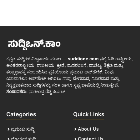
ಕನ್ನಡ ಸುದ್ದಿಗಳ ವಿಶ್ವಾಸಾರ್ಹ ಮೂಲ —
suddione.com
ನಲ್ಲಿ ಓದಿ ರಾಷ್ಟ್ರೀಯ,
ಅಂತರರಾಷ್ಟ್ರೀಯ, ರಾಜಕೀಯ, ಕ್ರೀಡೆ, ಮನರಂಜನೆ, ವಾಣಿಜ್ಯ, ಶಿಕ್ಷಣ ಮತ್ತು
ತಂತ್ರಜ್ಞಾನಕ್ಕೆ ಸಂಬಂಧಿಸಿದ ಪ್ರತಿಯೊಂದು ಪ್ರಮುಖ ಅಪ್‌ಡೇಟ್. ನೀವು
ಯಾವಾಗಲೂ ಅಪ್‌ಡೇಟ್ ಆಗಿರಲು ನಾವು ವೇಗವಾದ, ನಿಖರವಾದ ಮತ್ತು
ನಿಷ್ಪಕ್ಷಪಾತವಾದ ಸುದ್ದಿಗಳನ್ನು ಸರಳ ಹಾಗೂ ಸ್ಪಷ್ಟ ಭಾಷೆಯಲ್ಲಿ ನೀಡುತ್ತೇವೆ.
ಸಂಪಾದಕರು:
ನಾಗೇಂದ್ರ ರೆಡ್ಡಿ ಪಿ.ಎಲ್
Categories
Quick Links
ಪ್ರಮುಖ ಸುದ್ದಿ
About Us
ಲೋಕಲ್ ಸುದ್ದಿ
Contact Us