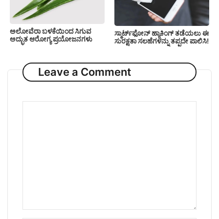
ಅಲೋವೆರಾ ಬಳಕೆಯಿಂದ ಸಿಗುವ
ಸ್ಮಾರ್ಟ್‌ಫೋನ್ ಹ್ಯಾಕಿಂಗ್ ತಡೆಯಲು ಈ
ಅದ್ಭುತ ಆರೋಗ್ಯ ಪ್ರಯೋಜನಗಳು
ಸುರಕ್ಷತಾ ಸಲಹೆಗಳನ್ನು ತಪ್ಪದೇ ಪಾಲಿಸಿ!
Leave a Comment
Comment