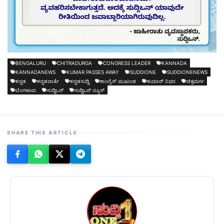
BENGALURU
CHITRADURGA
CONGRESS LEADER
KANNADA
KANNADANEWS
KUMAR PASSES AWAY
SUDDIONE
SUDDIONENEWS
ಕನ್ನಡ
ಕನ್ನಡವಾರ್ತೆ
ಕನ್ನಡಸುದ್ದಿ
ಕಾಂಗ್ರೆಸ್ ಮುಖಂಡ
ಕುಮಾರ್ ನಿಧನ
ಚಿತ್ರದುರ್ಗ
ಬೆಂಗಳೂರು
ಸುದ್ದಿಒನ್
ಸುದ್ದಿಒನ್ ನ್ಯೂಸ್
SHARE THIS ARTICLE