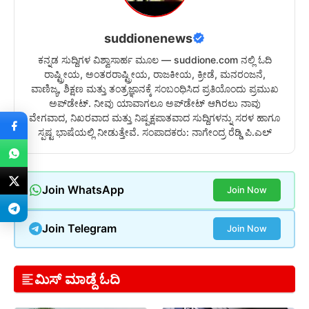
suddionenews
ಕನ್ನಡ ಸುದ್ದಿಗಳ ವಿಶ್ವಾಸಾರ್ಹ ಮೂಲ — suddione.com ನಲ್ಲಿ ಓದಿ
ರಾಷ್ಟ್ರೀಯ, ಅಂತರರಾಷ್ಟ್ರೀಯ, ರಾಜಕೀಯ, ಕ್ರೀಡೆ, ಮನರಂಜನೆ,
ವಾಣಿಜ್ಯ, ಶಿಕ್ಷಣ ಮತ್ತು ತಂತ್ರಜ್ಞಾನಕ್ಕೆ ಸಂಬಂಧಿಸಿದ ಪ್ರತಿಯೊಂದು ಪ್ರಮುಖ
ಅಪ್‌ಡೇಟ್. ನೀವು ಯಾವಾಗಲೂ ಅಪ್‌ಡೇಟ್ ಆಗಿರಲು ನಾವು
ವೇಗವಾದ, ನಿಖರವಾದ ಮತ್ತು ನಿಷ್ಪಕ್ಷಪಾತವಾದ ಸುದ್ದಿಗಳನ್ನು ಸರಳ ಹಾಗೂ
ಸ್ಪಷ್ಟ ಭಾಷೆಯಲ್ಲಿ ನೀಡುತ್ತೇವೆ. ಸಂಪಾದಕರು: ನಾಗೇಂದ್ರ ರೆಡ್ಡಿ ಪಿ.ಎಲ್
Join WhatsApp
Join Now
Join Telegram
Join Now
ಮಿಸ್ ಮಾಡ್ದೆ ಓದಿ