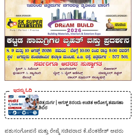
ಇದನ್ನು ಓದಿ
ಚಿತ್ರದುರ್ಗ | ಆಗಸ್ಟ್ 8ರಂದು ಉಚಿತ ಆರೋಗ್ಯ ತಪಾಸಣಾ
ಶಿಬಿರ
ಪಶುಸಂಗೋಪನೆ ಮತ್ತು ರೇಷ್ಮೆ ಸಚಿವರಾದ ಕೆ.ವೆಂಕಟೇಶ್ ಅವರು