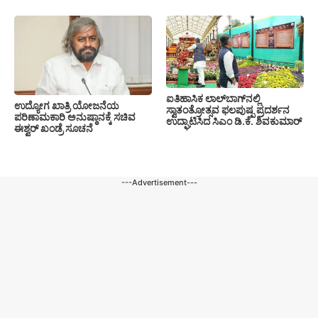
ಐತಿಹಾಸಿಕ ಲಾಲ್‌ಬಾಗ್‌ನಲ್ಲಿ
ಉದ್ಯೋಗ ಖಾತ್ರಿ ಯೋಜನೆಯ
ಸ್ವಾತಂತ್ರೋತ್ಸವ ಫಲಪುಷ್ಪ ಪ್ರದರ್ಶನ
ಪರಿಣಾಮಕಾರಿ ಅನುಷ್ಠಾನಕ್ಕೆ ಸಚಿವ
ಉದ್ಘಾಟಿಸಿದ ಸಿಎಂ ಡಿ.ಕೆ. ಶಿವಕುಮಾರ್
ಈಶ್ವರ್ ಖಂಡ್ರೆ ಸೂಚನೆ
---Advertisement---