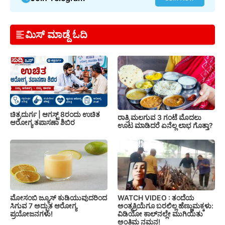
ಮಿಸ್ ಮಾಡ್ದೆ ಓದಿ
ಚಿತ್ರದುರ್ಗ | ಆಗಸ್ಟ್ 8ರಂದು ಉಚಿತ
ರಾತ್ರಿ ಮಲಗುವ 3 ಗಂಟೆ ಮೊದಲು
ಆರೋಗ್ಯ ತಪಾಸಣಾ ಶಿಬಿರ
ಊಟ ಮಾಡಿದರೆ ಏನೆಲ್ಲ ಲಾಭ ಗೊತ್ತಾ?
ಮೋಸಂಬಿ ಜ್ಯೂಸ್ ಕುಡಿಯುವುದರಿಂದ
WATCH VIDEO : ತಂದೆಯ
ಸಿಗುವ 7 ಅದ್ಭುತ ಆರೋಗ್ಯ
ಅಂತ್ಯಕ್ರಿಯೆಗೂ ಬರಲಿಲ್ಲ ಹೆಣ್ಣುಮಕ್ಕಳು:
ಪ್ರಯೋಜನಗಳು!
ವಿಡಿಯೋ ಕಾಲ್‌ನಲ್ಲೇ ಮುಗಿಯಿತು
ಅಂತಿಮ ನಮನ!