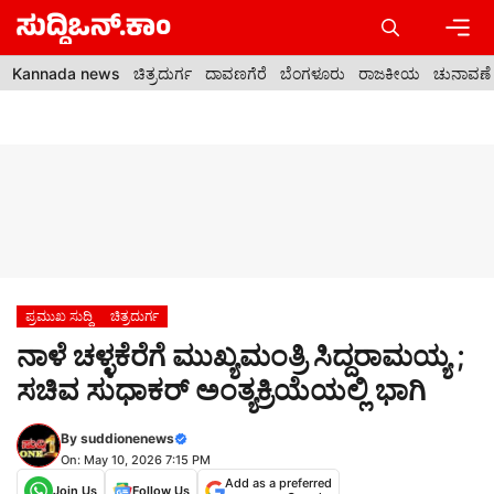
Skip
to
content
Men
Kannada news
ಚಿತ್ರದುರ್ಗ
ದಾವಣಗೆರೆ
ಬೆಂಗಳೂರು
ರಾಜಕೀಯ
ಚುನಾವಣೆ
ಪ್ರಮುಖ ಸುದ್ದಿ
ಚಿತ್ರದುರ್ಗ
ನಾಳೆ ಚಳ್ಳಕೆರೆಗೆ ಮುಖ್ಯಮಂತ್ರಿ ಸಿದ್ದರಾಮಯ್ಯ ;
ಸಚಿವ ಸುಧಾಕರ್ ಅಂತ್ಯಕ್ರಿಯೆಯಲ್ಲಿ ಭಾಗಿ
By
suddionenews
On: May 10, 2026 7:15 PM
Add as a preferred
Join Us
Follow Us