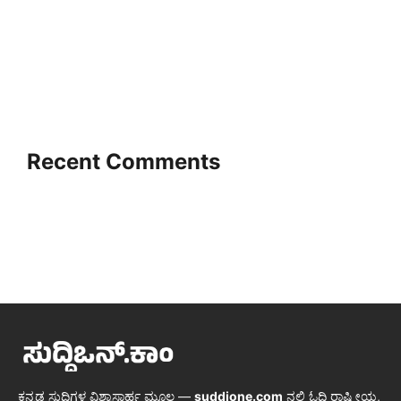
Recent Comments
ಕನ್ನಡ ಸುದ್ದಿಗಳ ವಿಶ್ವಾಸಾರ್ಹ ಮೂಲ —
suddione.com
ನಲ್ಲಿ ಓದಿ ರಾಷ್ಟ್ರೀಯ,