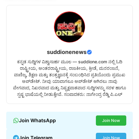
suddionenews
ಕನ್ನಡ ಸುದ್ದಿಗಳ ವಿಶ್ವಾಸಾರ್ಹ ಮೂಲ — suddione.com ನಲ್ಲಿ ಓದಿ
ರಾಷ್ಟ್ರೀಯ, ಅಂತರರಾಷ್ಟ್ರೀಯ, ರಾಜಕೀಯ, ಕ್ರೀಡೆ, ಮನರಂಜನೆ,
ವಾಣಿಜ್ಯ, ಶಿಕ್ಷಣ ಮತ್ತು ತಂತ್ರಜ್ಞಾನಕ್ಕೆ ಸಂಬಂಧಿಸಿದ ಪ್ರತಿಯೊಂದು ಪ್ರಮುಖ
ಅಪ್‌ಡೇಟ್. ನೀವು ಯಾವಾಗಲೂ ಅಪ್‌ಡೇಟ್ ಆಗಿರಲು ನಾವು
ವೇಗವಾದ, ನಿಖರವಾದ ಮತ್ತು ನಿಷ್ಪಕ್ಷಪಾತವಾದ ಸುದ್ದಿಗಳನ್ನು ಸರಳ ಹಾಗೂ
ಸ್ಪಷ್ಟ ಭಾಷೆಯಲ್ಲಿ ನೀಡುತ್ತೇವೆ. ಸಂಪಾದಕರು: ನಾಗೇಂದ್ರ ರೆಡ್ಡಿ ಪಿ.ಎಲ್
Join WhatsApp
Join Now
Join Telegram
Join Now