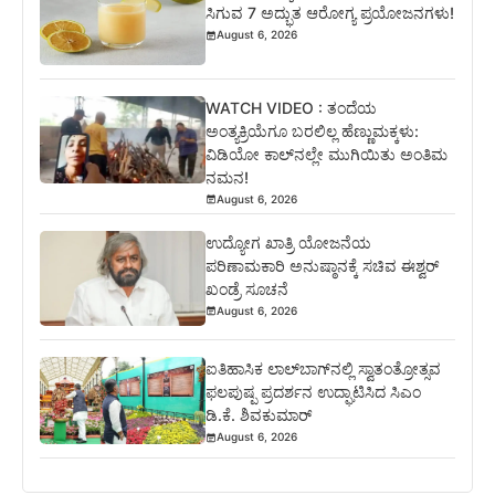
ಸಿಗುವ 7 ಅದ್ಭುತ ಆರೋಗ್ಯ ಪ್ರಯೋಜನಗಳು!
August 6, 2026
WATCH VIDEO : ತಂದೆಯ
ಅಂತ್ಯಕ್ರಿಯೆಗೂ ಬರಲಿಲ್ಲ ಹೆಣ್ಣುಮಕ್ಕಳು:
ವಿಡಿಯೋ ಕಾಲ್‌ನಲ್ಲೇ ಮುಗಿಯಿತು ಅಂತಿಮ
ನಮನ!
August 6, 2026
ಉದ್ಯೋಗ ಖಾತ್ರಿ ಯೋಜನೆಯ
ಪರಿಣಾಮಕಾರಿ ಅನುಷ್ಠಾನಕ್ಕೆ ಸಚಿವ ಈಶ್ವರ್
ಖಂಡ್ರೆ ಸೂಚನೆ
August 6, 2026
ಐತಿಹಾಸಿಕ ಲಾಲ್‌ಬಾಗ್‌ನಲ್ಲಿ ಸ್ವಾತಂತ್ರೋತ್ಸವ
ಫಲಪುಷ್ಪ ಪ್ರದರ್ಶನ ಉದ್ಘಾಟಿಸಿದ ಸಿಎಂ
ಡಿ.ಕೆ. ಶಿವಕುಮಾರ್
August 6, 2026