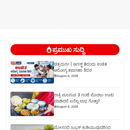
ಪ್ರಮುಖ ಸುದ್ದಿ
ಚಿತ್ರದುರ್ಗ | ಆಗಸ್ಟ್ 8ರಂದು ಉಚಿತ
ಆರೋಗ್ಯ ತಪಾಸಣಾ ಶಿಬಿರ
August 6, 2026
ರಾತ್ರಿ ಮಲಗುವ 3 ಗಂಟೆ ಮೊದಲು ಊಟ
ಮಾಡಿದರೆ ಏನೆಲ್ಲ ಲಾಭ ಗೊತ್ತಾ?
August 6, 2026
ಮೋಸಂಬಿ ಜ್ಯೂಸ್ ಕುಡಿಯುವುದರಿಂದ