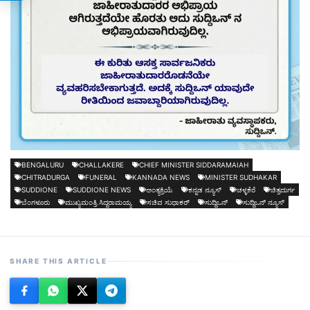
BENGALURU
CHALLAKERE
CHIEF MINISTER SIDDARAMAIAH
CHITRADURGA
FUNERAL
KANNADA NEWS
MINISTER SUDHAKAR
SUDDIONE
SUDDIONE NEWS
ಅಂತ್ಯಕ್ರಿಯೆ
ಕನ್ನಡ ನ್ಯೂಸ್
ಚಳ್ಳಕೆರೆ
ಚಿತ್ರದುರ್ಗ
ಬೆಂಗಳೂರು
ಮುಖ್ಯಮಂತ್ರಿ ಸಿದ್ದರಾಮಯ್ಯ
ಸಚಿವ ಸುಧಾಕರ್
ಸುದ್ದಿಒನ್
ಸುದ್ದಿಒನ್ ನ್ಯೂಸ್
SHARE THIS ARTICLE