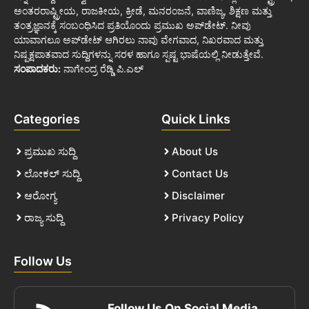
ಅಂತರರಾಷ್ಟ್ರೀಯ, ರಾಜಕೀಯ, ಕ್ರೀಡೆ, ಮನರಂಜನೆ, ವಾಣಿಜ್ಯ, ಶಿಕ್ಷಣ ಮತ್ತು
ತಂತ್ರಜ್ಞಾನಕ್ಕೆ ಸಂಬಂಧಿಸಿದ ಪ್ರತಿಯೊಂದು ಪ್ರಮುಖ ಅಪ್‌ಡೇಟ್. ನೀವು
ಯಾವಾಗಲೂ ಅಪ್‌ಡೇಟ್ ಆಗಿರಲು ನಾವು ವೇಗವಾದ, ನಿಖರವಾದ ಮತ್ತು
ನಿಷ್ಪಕ್ಷಪಾತವಾದ ಸುದ್ದಿಗಳನ್ನು ಸರಳ ಹಾಗೂ ಸ್ಪಷ್ಟ ಭಾಷೆಯಲ್ಲಿ ನೀಡುತ್ತೇವೆ.
ಸಂಪಾದಕರು:
ನಾಗೇಂದ್ರ ರೆಡ್ಡಿ ಪಿ.ಎಲ್
Categories
Quick Links
ಪ್ರಮುಖ ಸುದ್ದಿ
About Us
ಲೋಕಲ್ ಸುದ್ದಿ
Contact Us
ಆರೋಗ್ಯ
Disclaimer
ರಾಜ್ಯ ಸುದ್ದಿ
Privacy Policy
Follow Us
Follow Us On Social Media