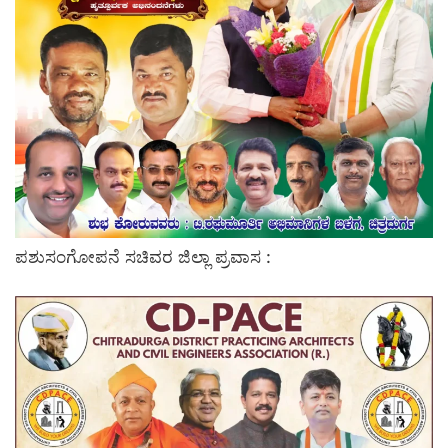
ಪಶುಸಂಗೋಪನೆ ಸಚಿವರ ಜಿಲ್ಲಾ ಪ್ರವಾಸ :