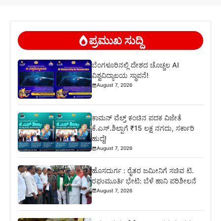
ಪ್ರಮುಖ ಸುದ್ದಿ
ಬೆಂಗಳೂರಿನಲ್ಲಿ ದೇಶದ ಚೊಚ್ಚಲ AI
ವಿಶ್ವವಿದ್ಯಾಲಯ ಸ್ಥಾಪನೆ!
August 7, 2026
ಕಾಮನ್ ವೆಲ್ತ್ ಕಂಚಿನ ಪದಕ ವಿಜೇತೆ
ಕೆ.ಎಸ್.ಶಿಲ್ಪಾಗೆ ₹15 ಲಕ್ಷ ನಗದು, ಸರ್ಕಾರಿ
ಹುದ್ದೆ!
August 7, 2026
ಹೊಸದುರ್ಗ : ರೈತರ ಜಮೀನಿಗೆ ಸಚಿವ ಟಿ.
ರಘುಮೂರ್ತಿ ಭೇಟಿ: ಬೆಳೆ ಹಾನಿ ಪರಿಶೀಲನೆ
August 7, 2026