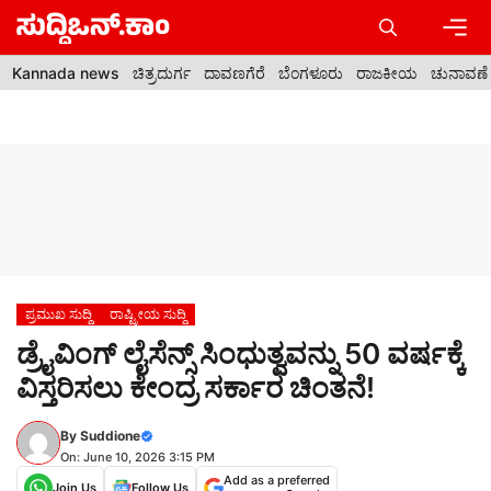
Skip
to
content
Men
Kannada news
ಚಿತ್ರದುರ್ಗ
ದಾವಣಗೆರೆ
ಬೆಂಗಳೂರು
ರಾಜಕೀಯ
ಚುನಾವಣೆ
ಪ್ರಮುಖ ಸುದ್ದಿ
ರಾಷ್ಟ್ರೀಯ ಸುದ್ದಿ
ಡ್ರೈವಿಂಗ್ ಲೈಸೆನ್ಸ್ ಸಿಂಧುತ್ವವನ್ನು 50 ವರ್ಷಕ್ಕೆ
ವಿಸ್ತರಿಸಲು ಕೇಂದ್ರ ಸರ್ಕಾರ ಚಿಂತನೆ!
By
Suddione
On: June 10, 2026 3:15 PM
Add as a preferred
Join Us
Follow Us