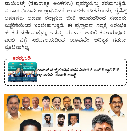
ಪಾಯಿಂಟ್ಸ್’ (ನಕಾರಾತ್ಮಕ ಅಂಕಗಳು) ವ್ಯವಸ್ಥೆಯನ್ನು ತರಲಾಗುತ್ತಿದೆ.
ಸಂಚಾರ ನಿಯಮ ಉಲ್ಲಂಘಿಸಿದರೆ ಅಂಕಗಳು ಕಡಿತಗೊಂಡು, ಲೈಸೆನ್ಸ್
ಅಮಾನತು ಅಥವಾ ರದ್ದಾಗುವ ಭೀತಿ ಇರುವುದರಿಂದ ಸವಾರರು
ಎಚ್ಚರಿಕೆಯಿಂದ ಇರಬೇಕಾಗುತ್ತದೆ. ಈ ಪ್ರಸ್ತಾಪವು ಸದ್ಯಕ್ಕೆ ಆರಂಭಿಕ
ಹಂತದ ಚರ್ಚೆಯಲ್ಲಿದ್ದು, ಇದನ್ನು ಯಾವಾಗ ಜಾರಿಗೆ ತರಲಾಗುವುದು
ಎಂಬ ಬಗ್ಗೆ ಸಚಿವಾಲಯದಿಂದ ಯಾವುದೇ ಅಧಿಕೃತ ಗಡುವು
ಪ್ರಕಟವಾಗಿಲ್ಲ.
ಇದನ್ನು ಓದಿ
ಕಾಮನ್ ವೆಲ್ತ್ ಕಂಚಿನ ಪದಕ ವಿಜೇತೆ ಕೆ.ಎಸ್.ಶಿಲ್ಪಾಗೆ ₹15
ಲಕ್ಷ ನಗದು, ಸರ್ಕಾರಿ ಹುದ್ದೆ!