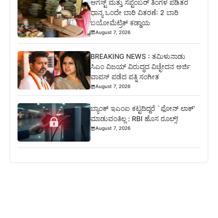
ಆಗಸ್ಟ್ ಮತ್ತು ಸೆಪ್ಟೆಂಬರ್ ತಿಂಗಳ ಪಡಿತರ
ಧಾನ್ಯ ಒಂದೇ ಬಾರಿ ವಿತರಣೆ: 2 ಬಾರಿ
ಬಯೋಮೆಟ್ರಿಕ್ ಕಡ್ಡಾಯ
August 7, 2026
BREAKING NEWS : ತಮಿಳುನಾಡು
ಸಿಎಂ ವಿಜಯ್ ವಿರುದ್ಧದ ವಿಚ್ಛೇದನ ಅರ್ಜಿ
ವಾಪಸ್ ಪಡೆದ ಪತ್ನಿ ಸಂಗೀತ
August 7, 2026
ಬ್ಯಾಂಕ್ ಇಎಂಐ ಕಟ್ಟದಿದ್ದರೆ `ಫೋನ್ ಲಾಕ್’
ಮಾಡುವಂತಿಲ್ಲ : RBI ಹೊಸ ರೂಲ್ಸ್!
August 7, 2026