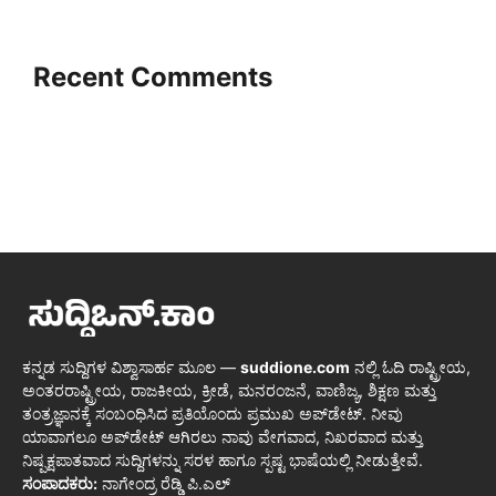
Recent Comments
ಕನ್ನಡ ಸುದ್ದಿಗಳ ವಿಶ್ವಾಸಾರ್ಹ ಮೂಲ —
suddione.com
ನಲ್ಲಿ ಓದಿ ರಾಷ್ಟ್ರೀಯ,
ಅಂತರರಾಷ್ಟ್ರೀಯ, ರಾಜಕೀಯ, ಕ್ರೀಡೆ, ಮನರಂಜನೆ, ವಾಣಿಜ್ಯ, ಶಿಕ್ಷಣ ಮತ್ತು
ತಂತ್ರಜ್ಞಾನಕ್ಕೆ ಸಂಬಂಧಿಸಿದ ಪ್ರತಿಯೊಂದು ಪ್ರಮುಖ ಅಪ್‌ಡೇಟ್. ನೀವು
ಯಾವಾಗಲೂ ಅಪ್‌ಡೇಟ್ ಆಗಿರಲು ನಾವು ವೇಗವಾದ, ನಿಖರವಾದ ಮತ್ತು
ನಿಷ್ಪಕ್ಷಪಾತವಾದ ಸುದ್ದಿಗಳನ್ನು ಸರಳ ಹಾಗೂ ಸ್ಪಷ್ಟ ಭಾಷೆಯಲ್ಲಿ ನೀಡುತ್ತೇವೆ.
ಸಂಪಾದಕರು:
ನಾಗೇಂದ್ರ ರೆಡ್ಡಿ ಪಿ.ಎಲ್