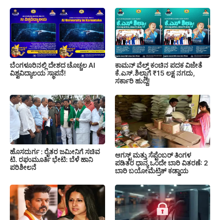
ಬೆಂಗಳೂರಿನಲ್ಲಿ ದೇಶದ ಚೊಚ್ಚಲ AI
ಕಾಮನ್ ವೆಲ್ತ್ ಕಂಚಿನ ಪದಕ ವಿಜೇತೆ
ವಿಶ್ವವಿದ್ಯಾಲಯ ಸ್ಥಾಪನೆ!
ಕೆ.ಎಸ್.ಶಿಲ್ಪಾಗೆ ₹15 ಲಕ್ಷ ನಗದು,
ಸರ್ಕಾರಿ ಹುದ್ದೆ!
ಹೊಸದುರ್ಗ : ರೈತರ ಜಮೀನಿಗೆ ಸಚಿವ
ಆಗಸ್ಟ್ ಮತ್ತು ಸೆಪ್ಟೆಂಬರ್ ತಿಂಗಳ
ಟಿ. ರಘುಮೂರ್ತಿ ಭೇಟಿ: ಬೆಳೆ ಹಾನಿ
ಪಡಿತರ ಧಾನ್ಯ ಒಂದೇ ಬಾರಿ ವಿತರಣೆ: 2
ಪರಿಶೀಲನೆ
ಬಾರಿ ಬಯೋಮೆಟ್ರಿಕ್ ಕಡ್ಡಾಯ