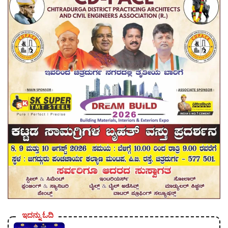
ಇದನ್ನು ಓದಿ