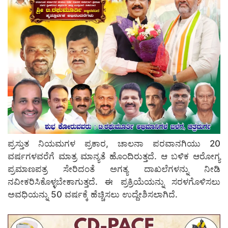
ಪ್ರಸ್ತುತ ನಿಯಮಗಳ ಪ್ರಕಾರ, ಚಾಲನಾ ಪರವಾನಗಿಯು 20
ವರ್ಷಗಳವರೆಗೆ ಮಾತ್ರ ಮಾನ್ಯತೆ ಹೊಂದಿರುತ್ತದೆ. ಆ ಬಳಿಕ ಆರೋಗ್ಯ
ಪ್ರಮಾಣಪತ್ರ ಸೇರಿದಂತೆ ಅಗತ್ಯ ದಾಖಲೆಗಳನ್ನು ನೀಡಿ
ನವೀಕರಿಸಿಕೊಳ್ಳಬೇಕಾಗುತ್ತದೆ. ಈ ಪ್ರಕ್ರಿಯೆಯನ್ನು ಸರಳಗೊಳಿಸಲು
ಅವಧಿಯನ್ನು 50 ವರ್ಷಕ್ಕೆ ಹೆಚ್ಚಿಸಲು ಉದ್ದೇಶಿಸಲಾಗಿದೆ.