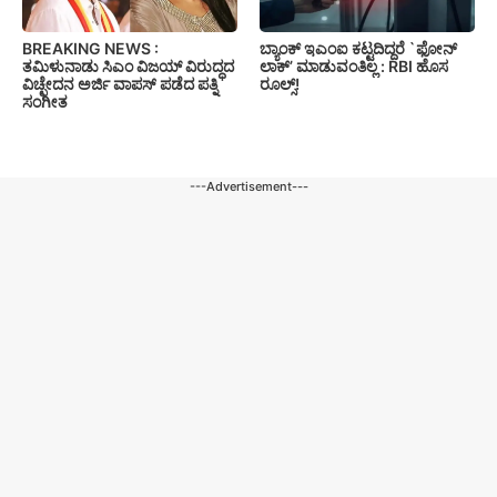
BREAKING NEWS :
ಬ್ಯಾಂಕ್ ಇಎಂಐ ಕಟ್ಟದಿದ್ದರೆ `ಫೋನ್
ತಮಿಳುನಾಡು ಸಿಎಂ ವಿಜಯ್ ವಿರುದ್ಧದ
ಲಾಕ್’ ಮಾಡುವಂತಿಲ್ಲ : RBI ಹೊಸ
ವಿಚ್ಛೇದನ ಅರ್ಜಿ ವಾಪಸ್ ಪಡೆದ ಪತ್ನಿ
ರೂಲ್ಸ್!
ಸಂಗೀತ
---Advertisement---