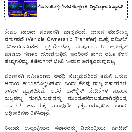
ಬೆಂಗಳೂರಿನಲ್ಲಿ ದೇಶದ ಚೊಚ್ಚಲ AI ವಿಶ್ವವಿದ್ಯಾಲಯ ಸ್ಥಾಪನೆ!
ಕೇವಲ ಚಾಲನಾ ಪರವಾನಗಿ ಮಾತ್ರವಲ್ಲದೆ, ವಾಹನ ಮಾಲೀಕತ್ವ
ವರ್ಗಾವಣೆ (Vehicle Ownership Transfer) ಮತ್ತು ಪರ್ಮಿಟ್
ನವೀಕರಣದಂತಹ ಪ್ರಕ್ರಿಯೆಗಳನ್ನು ಸಂಪೂರ್ಣವಾಗಿ ಆನ್‌ಲೈನ್
ಮಾಡಲು ಸರ್ಕಾರ ಯೋಜಿಸುತ್ತಿದೆ. ಇದರಿಂದ ಕಾಗದ ರಹಿತ ಕೆಲಸ
ಹೆಚ್ಚಾಗಲಿದ್ದು, ಕಚೇರಿಗಳಿಗೆ ಭೇಟಿ ನೀಡುವ ಅಗತ್ಯವಿರುವುದಿಲ್ಲ.
ಪರವಾನಗಿ ನವೀಕರಣದ ಅವಧಿ ಹೆಚ್ಚುವುದರಿಂದ ತಮಗೆ ಬರುವ
ಆದಾಯ ಕುಂಠಿತಗೊಳ್ಳಬಹುದು ಎಂದು ಕೆಲವು ರಾಜ್ಯ ಸರ್ಕಾರಗಳು
ಕಳವಳ ವ್ಯಕ್ತಪಡಿಸಿವೆ. ಆದರೆ ಆನ್‌ಲೈನ್ ವೇದಿಕೆಗಳ ಮೂಲಕ
ಶುಲ್ಕವನ್ನು ಸಂಗ್ರಹಿಸುವುದನ್ನು ಮುಂದುವರಿಸಬಹುದಾಗಿದ್ದರಿಂದ,
ರಾಜ್ಯಗಳ ಆದಾಯಕ್ಕೆ ಯಾವುದೇ ಧಕ್ಕೆಯಾಗುವುದಿಲ್ಲ ಎಂದು
ಅಧಿಕಾರಿಗಳು ತಿಳಿಸಿದ್ದಾರೆ.
ನಿಯಮ ಉಲ್ಲಂಘಿಸುವ ಸವಾರರನ್ನು ನಿಯಂತ್ರಿಸಲು ‘ನೆಗೆಟಿವ್