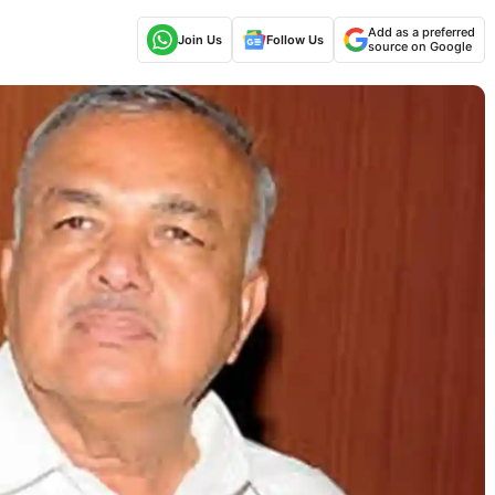
Add as a preferred
Join Us
Follow Us
source on Google