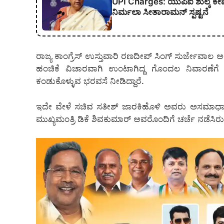
UPI Charges: ಯುಪಿಐ ಶುಲ್ಕ ಕೇವಲ 
ನಿರ್ಮಲಾ ಸೀತಾರಾಮನ್ ಸ್ಪಷ್ಟನೆ
ರಾಜ್ಯ ಕಾಂಗ್ರೆಸ್ ಉಸ್ತುವಾರಿ ರಣದೀಪ್ ಸಿಂಗ್ ಸುರ್ಜೇವಾ
ಹಂಚಿಕೆ ವಿಚಾರವಾಗಿ ಉಂಟಾಗಿದ್ದ ಗೊಂದಲ ನಿವಾರಣೆಗೆ ಅ
ಕಂಡುಕೊಳ್ಳುವ ಭರವಸೆ ನೀಡಿದ್ದಾರೆ.
ಇದೇ ವೇಳೆ ಸಚಿವ ಸತೀಶ್ ಜಾರಕಿಹೊಳಿ ಅವರು ಅಸಮಾಧಾ
ಮುಖ್ಯಮಂತ್ರಿ ಡಿಕೆ ಶಿವಕುಮಾರ್ ಅವರೊಂದಿಗೆ ಚರ್ಚೆ ನಡೆಸಿರು