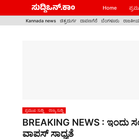
Skip
Home
ಪ್ರಮು
to
content
Kannada news
ಚಿತ್ರದುರ್ಗ
ದಾವಣಗೆರೆ
ಬೆಂಗಳೂರು
ರಾಜಕೀ
ಪ್ರಮುಖ ಸುದ್ದಿ
ರಾಜ್ಯ ಸುದ್ದಿ
BREAKING NEWS : ಇಂದು ಸಂಜ
ವಾಪಸ್ ಸಾಧ್ಯತೆ