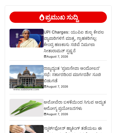
ಪ್ರಮುಖ ಸುದ್ದಿ
UPI Charges: ಯುಪಿಐ ಶುಲ್ಕ ಕೇವಲ
ವ್ಯಾಪಾರಿಗಳಿಗೆ ಮಾತ್ರ, ಗ್ರಾಹಕರಿಗಲ್ಲ:
ಕೇಂದ್ರ ಹಣಕಾಸು ಸಚಿವೆ ನಿರ್ಮಲಾ
ಸೀತಾರಾಮನ್ ಸ್ಪಷ್ಟನೆ
August 7, 2026
ರಾಜ್ಯದ್ಯಂತ ‘ಪ್ರಜಾಸೇವಾ ಆಂದೋಲನ’
ಸಭೆ: ಸರ್ಕಾರದಿಂದ ಮಾರ್ಗದರ್ಶಿ ಸೂಚಿ
ಬಿಡುಗಡೆ
August 7, 2026
ಅಲೋವೆರಾ ಬಳಕೆಯಿಂದ ಸಿಗುವ ಅದ್ಭುತ
ಆರೋಗ್ಯ ಪ್ರಯೋಜನಗಳು
August 7, 2026
ಸ್ಮಾರ್ಟ್‌ಫೋನ್ ಹ್ಯಾಕಿಂಗ್ ತಡೆಯಲು ಈ