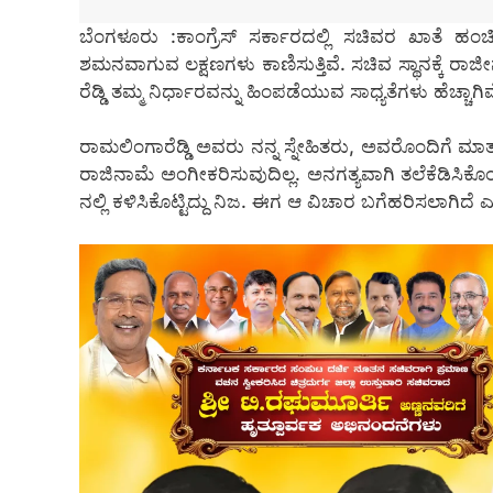
ಬೆಂಗಳೂರು :ಕಾಂಗ್ರೆಸ್ ಸರ್ಕಾರದಲ್ಲಿ ಸಚಿವರ ಖಾತೆ ಹ
ಶಮನವಾಗುವ ಲಕ್ಷಣಗಳು ಕಾಣಿಸುತ್ತಿವೆ. ಸಚಿವ ಸ್ಥಾನಕ್ಕೆ ರಾಜ
ರೆಡ್ಡಿ ತಮ್ಮ ನಿರ್ಧಾರವನ್ನು ಹಿಂಪಡೆಯುವ ಸಾಧ್ಯತೆಗಳು ಹೆಚ್ಚಾಗಿವ
ರಾಮಲಿಂಗಾರೆಡ್ಡಿ ಅವರು ನನ್ನ ಸ್ನೇಹಿತರು, ಅವರೊಂದಿಗೆ ಮಾ
ರಾಜಿನಾಮೆ ಅಂಗೀಕರಿಸುವುದಿಲ್ಲ. ಅನಗತ್ಯವಾಗಿ ತಲೆಕೆಡಿಸ
ನಲ್ಲಿ ಕಳಿಸಿಕೊಟ್ಟಿದ್ದು ನಿಜ. ಈಗ ಆ ವಿಚಾರ ಬಗೆಹರಿಸಲಾಗಿದೆ ಎ