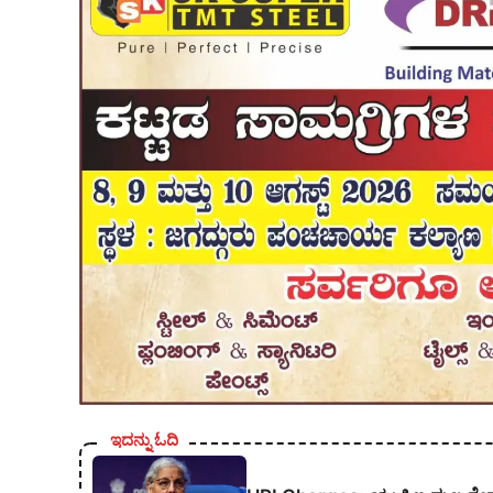
ಇದನ್ನು ಓದಿ