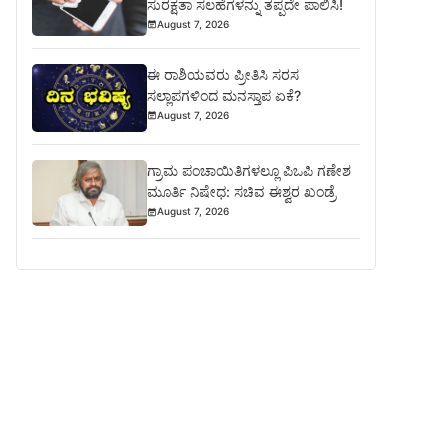
ಸುರಕ್ಷತಾ ಸಲಹೆಗಳನ್ನು ತಪ್ಪದೇ ಪಾಲಿಸಿ!
August 7, 2026
ಈ ರಾಶಿಯವರು ಪ್ರೀತಿಸಿ ಸರಸ
ಸಲ್ಲಾಪಗಳಿಂದ ಮನಸ್ತಾಪ ಏಕೆ?
August 7, 2026
ಗ್ರಾಮ ಪಂಚಾಯಿತಿಗಳಲ್ಲೂ ಪಿಒಪಿ ಗಣೇಶ
ಮೂರ್ತಿ ನಿಷೇಧ: ಸಚಿವ ಈಶ್ವರ ಖಂಡ್ರೆ
August 7, 2026