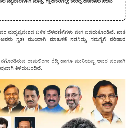
ವ್ಯಾಪಾರಿಗಳಿಗೆ ಮಾತ್ರ, ಗ್ರಾಹಕರಿಗಲ್ಲ: ಕೇಂದ್ರ ಹಣಕಾಸು ಸಚಿವೆ
ಲ ಅವರ ಮಧ್ಯಪ್ರವೇಶದ ಬಳಿಕ ಬೆಳವಣಿಗೆಗಳು ವೇಗ ಪಡೆದುಕೊಂಡಿವೆ. ಖಾತೆ
ವರು ಸ್ವತಃ ಮುಂದಾಗಿ ಮಾತುಕತೆ ನಡೆಸಿದ್ದು, ಸಮಸ್ಯೆಗೆ ಪರಿಹಾರ
ನಗೊಂಡಿರುವ ರಾಮಲಿಂಗಾ ರೆಡ್ಡಿ ಹಾಗೂ ಮುನಿಯಪ್ಪ ಅವರ ಪರವಾಗಿ
ವುದಾಗಿ ತಿಳಿದುಬಂದಿದೆ.