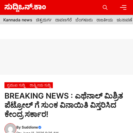
Skip
to
content
Men
Kannada news
ಚಿತ್ರದುರ್ಗ
ದಾವಣಗೆರೆ
ಬೆಂಗಳೂರು
ರಾಜಕೀಯ
ಚುನಾವಣೆ
ಪ್ರಮುಖ ಸುದ್ದಿ
ರಾಷ್ಟ್ರೀಯ ಸುದ್ದಿ
BREAKING NEWS : ಎಥೆನಾಲ್ ಮಿಶ್ರಿತ
ಪೆಟ್ರೋಲ್ ಗೆ ಸುಂಕ ವಿನಾಯಿತಿ ವಿಸ್ತರಿಸಿದ
ಕೇಂದ್ರ ಸರ್ಕಾರ!
By
Suddione
On: June 11, 2026 9:26 AM