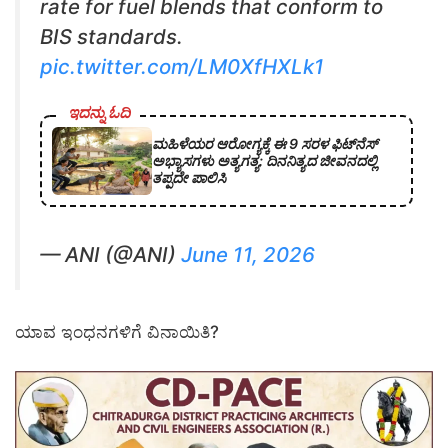
rate for fuel blends that conform to
BIS standards.
pic.twitter.com/LM0XfHXLk1
ಇದನ್ನು ಓದಿ
ಮಹಿಳೆಯರ ಆರೋಗ್ಯಕ್ಕೆ ಈ 9 ಸರಳ ಫಿಟ್‌ನೆಸ್‌
ಅಭ್ಯಾಸಗಳು ಅತ್ಯಗತ್ಯ: ದಿನನಿತ್ಯದ ಜೀವನದಲ್ಲಿ
ತಪ್ಪದೇ ಪಾಲಿಸಿ
— ANI (@ANI)
June 11, 2026
ಯಾವ ಇಂಧನಗಳಿಗೆ ವಿನಾಯಿತಿ?