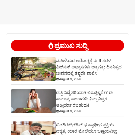
ಪ್ರಮುಖ ಸುದ್ದಿ
ಮಹಿಳೆಯರ ಆರೋಗ್ಯಕ್ಕೆ ಈ 9 ಸರಳ
ಫಿಟ್‌ನೆಸ್‌ ಅಭ್ಯಾಸಗಳು ಅತ್ಯಗತ್ಯ: ದಿನನಿತ್ಯದ
ಜೀವನದಲ್ಲಿ ತಪ್ಪದೇ ಪಾಲಿಸಿ
August 9, 2026
ರಾತ್ರಿ ನಿದ್ದೆ ಸರಿಯಾಗಿ ಬರುತ್ತಿಲ್ಲವೇ? ಈ
ಸಾಮಾನ್ಯ ಕಾರಣಗಳೇ ನಿಮ್ಮ ನಿದ್ರೆಗೆ
ಅಡ್ಡಿಯಾಗಿರಬಹುದು!
August 9, 2026
ಬಿಡದಿ ಟೌನ್‌ಶಿಪ್‌ ಭೂಸ್ವಾಧೀನ ಪ್ರಕ್ರಿಯೆ
ಐಚ್ಛಿಕ, ಯಾರ ಮೇಲೆಯೂ ಒತ್ತಾಯವಿಲ್ಲ: