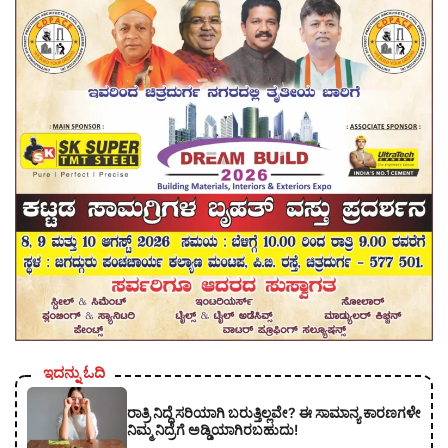
ಇದನ್ನು ಓದಿ
ರಾತ್ರಿ ನಿದ್ದೆ ಸರಿಯಾಗಿ ಬರುತ್ತಿಲ್ಲವೇ? ಈ ಸಾಮಾನ್ಯ ಕಾರಣಗಳೇ
ನಿಮ್ಮ ನಿದ್ರೆಗೆ ಅಡ್ಡಿಯಾಗಿರಬಹುದು!