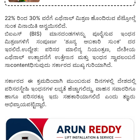
22% ರಿಂದ 30% ವರೆಗೆ ಎಥೆನಾಲ್ ಮಿಶ್ರಣ ಹೊಂದಿರುವ ಪೆಟ್ರೋಲ್ಗೆ
ಸುಂಕ ವಿನಾಯಿತಿ ಅನ್ವಯಿಸಲಿದೆ.
ಬಿಐಎಸ್ (BIS) ಮಾನದಂಡಗಳನ್ನು ಪೂರೈಸುವ ಇಂಧನ
ಮಿಶ್ರಣಗಳಿಗೆ ಸಂಪೂರ್ಣ ‘ಶೂನ್ಯ ಅಬಕಾರಿ ಸುಂಕ’ ದರ
ಇರಲಿದೆ.ಉದ್ದೇಶ: ಪರಿಸರ ಮಾಲಿನ್ಯ ನಿಯಂತ್ರಣ, ದೇಶೀಯ
ಎಥೆನಾಲ್ ಉತ್ಪಾದನೆಗೆ ಉತ್ತೇಜನ ಮತ್ತು ಇಂಧನ ಸ್ವಾವಲಂಬನೆ
ಸಾcontentಧಿಸುವುದು ಸರ್ಕಾರದ ಮುಖ್ಯ ಗುರಿಯಾಗಿದೆ.
ಸರ್ಕಾರದ ಈ ಕ್ರಮದಿಂದಾಗಿ ಮುಂಬರುವ ದಿನಗಳಲ್ಲಿ ದೇಶದಲ್ಲಿ
ಪರಿಸರಸ್ನೇಹಿ ಇಂಧನಗಳ ಲಭ್ಯತೆ ಹೆಚ್ಚಾಗಲಿದ್ದು, ವಾಹನ ಸವಾರರಿಗೂ
ಹಾಗೂ ಪರಿಸರಕ್ಕೂ ಇದು ಸಹಕಾರಿಯಾಗಲಿದೆ ಎಂದು ತಜ್ಞರು
ಅಭಿಪ್ರಾಯಪಟ್ಟಿದ್ದಾರೆ.