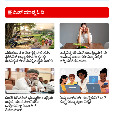
ಮಿಸ್ ಮಾಡ್ದೆ ಓದಿ
ಮಹಿಳೆಯರ ಆರೋಗ್ಯಕ್ಕೆ ಈ 9 ಸರಳ
ರಾತ್ರಿ ನಿದ್ದೆ ಸರಿಯಾಗಿ ಬರುತ್ತಿಲ್ಲವೇ? ಈ
ಫಿಟ್‌ನೆಸ್‌ ಅಭ್ಯಾಸಗಳು ಅತ್ಯಗತ್ಯ:
ಸಾಮಾನ್ಯ ಕಾರಣಗಳೇ ನಿಮ್ಮ ನಿದ್ರೆಗೆ
ದಿನನಿತ್ಯದ ಜೀವನದಲ್ಲಿ ತಪ್ಪದೇ ಪಾಲಿಸಿ
ಅಡ್ಡಿಯಾಗಿರಬಹುದು!
ಬಿಡದಿ ಟೌನ್‌ಶಿಪ್‌ ಭೂಸ್ವಾಧೀನ ಪ್ರಕ್ರಿಯೆ
ನಿಮ್ಮ ಪಾಸ್‌ವರ್ಡ್ ಸುರಕ್ಷಿತವೇ? ಈ 7
ಐಚ್ಛಿಕ, ಯಾರ ಮೇಲೆಯೂ
ತಪ್ಪುಗಳನ್ನು ತಕ್ಷಣ ನಿಲ್ಲಿಸಿ!
ಒತ್ತಾಯವಿಲ್ಲ: ಸಿಎಂ ಡಿ.ಕೆ.
ಶಿವಕುಮಾರ್