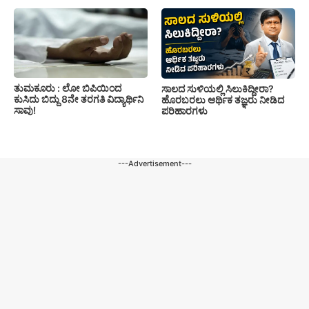
ತುಮಕೂರು : ಲೋ ಬಿಪಿಯಿಂದ
ಸಾಲದ ಸುಳಿಯಲ್ಲಿ ಸಿಲುಕಿದ್ದೀರಾ?
ಕುಸಿದು ಬಿದ್ದು 8ನೇ ತರಗತಿ ವಿದ್ಯಾರ್ಥಿನಿ
ಹೊರಬರಲು ಆರ್ಥಿಕ ತಜ್ಞರು ನೀಡಿದ
ಸಾವು!
ಪರಿಹಾರಗಳು
---Advertisement---