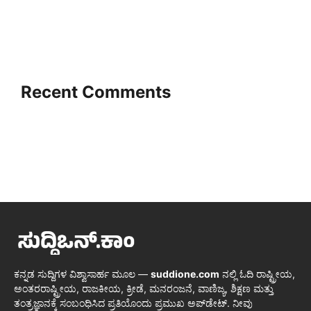
Recent Comments
ಕನ್ನಡ ಸುದ್ದಿಗಳ ವಿಶ್ವಾಸಾರ್ಹ ಮೂಲ —
suddione.com
ನಲ್ಲಿ ಓದಿ ರಾಷ್ಟ್ರೀಯ,
ಅಂತರರಾಷ್ಟ್ರೀಯ, ರಾಜಕೀಯ, ಕ್ರೀಡೆ, ಮನರಂಜನೆ, ವಾಣಿಜ್ಯ, ಶಿಕ್ಷಣ ಮತ್ತು
ತಂತ್ರಜ್ಞಾನಕ್ಕೆ ಸಂಬಂಧಿಸಿದ ಪ್ರತಿಯೊಂದು ಪ್ರಮುಖ ಅಪ್‌ಡೇಟ್. ನೀವು