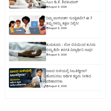
ಸಿಎಂ ಡಿ.ಕೆ. ಶಿವಕುಮಾರ್
August 9, 2026
ನಿಮ್ಮ ಪಾಸ್‌ವರ್ಡ್ ಸುರಕ್ಷಿತವೇ? ಈ 7
ತಪ್ಪುಗಳನ್ನು ತಕ್ಷಣ ನಿಲ್ಲಿಸಿ!
August 9, 2026
ತುಮಕೂರು : ಲೋ ಬಿಪಿಯಿಂದ ಕುಸಿದು
ಬಿದ್ದು 8ನೇ ತರಗತಿ ವಿದ್ಯಾರ್ಥಿನಿ ಸಾವು!
August 9, 2026
ಸಾಲದ ಸುಳಿಯಲ್ಲಿ ಸಿಲುಕಿದ್ದೀರಾ?
ಹೊರಬರಲು ಆರ್ಥಿಕ ತಜ್ಞರು ನೀಡಿದ
ಪರಿಹಾರಗಳು
August 9, 2026