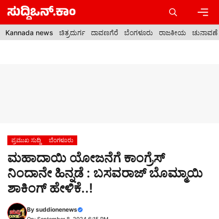
Skip
to
content
Men
Kannada news
ಚಿತ್ರದುರ್ಗ
ದಾವಣಗೆರೆ
ಬೆಂಗಳೂರು
ರಾಜಕೀಯ
ಚುನಾವಣೆ
ಪ್ರಮುಖ ಸುದ್ದಿ
ಬೆಂಗಳೂರು
ಮಹಾದಾಯಿ ಯೋಜನೆಗೆ ಕಾಂಗ್ರೆಸ್
ನಿಂದಾನೇ ಹಿನ್ನಡೆ : ಬಸವರಾಜ್ ಬೊಮ್ಮಾಯಿ
ಶಾಕಿಂಗ್ ಹೇಳಿಕೆ..!
By
suddionenews
On: September 8, 2024 6:15 PM