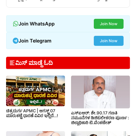
Join WhatsApp
Join Now
Join Telegram
Join Now
ಮಿಸ್ ಮಾಡ್ದೆ ಓದಿ
ಚಿತ್ರದುರ್ಗ APMC | ಆಗಸ್ಟ್ 07
ಎಸ್‍ಐಆರ್: ಶೇ.90.17 ಗಣತಿ
ಮಾರುಕಟ್ಟೆ ಧಾರಣೆ ವಿವಿರ ಇಲ್ಲಿದೆ…!
ನಮೂನೆಗಳ ಡಿಜಿಟಲೀಕರಣ ಪೂರ್ಣ :
ಜಿಲ್ಲಾಧಿಕಾರಿ ಟಿ.ವೆಂಕಟೇಶ್