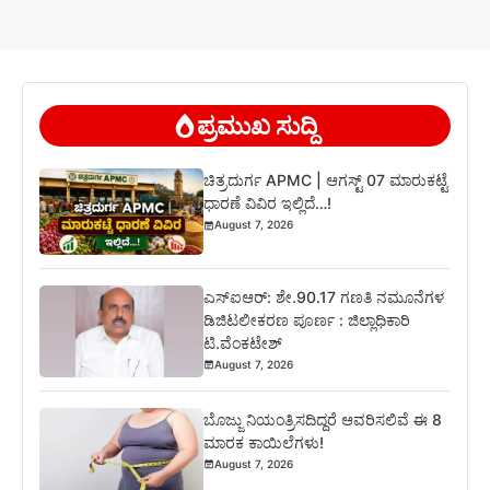
ಪ್ರಮುಖ ಸುದ್ದಿ
ಚಿತ್ರದುರ್ಗ APMC | ಆಗಸ್ಟ್ 07 ಮಾರುಕಟ್ಟೆ
ಧಾರಣೆ ವಿವಿರ ಇಲ್ಲಿದೆ…!
August 7, 2026
ಎಸ್‍ಐಆರ್: ಶೇ.90.17 ಗಣತಿ ನಮೂನೆಗಳ
ಡಿಜಿಟಲೀಕರಣ ಪೂರ್ಣ : ಜಿಲ್ಲಾಧಿಕಾರಿ
ಟಿ.ವೆಂಕಟೇಶ್
August 7, 2026
ಬೊಜ್ಜು ನಿಯಂತ್ರಿಸದಿದ್ದರೆ ಆವರಿಸಲಿವೆ ಈ 8
ಮಾರಕ ಕಾಯಿಲೆಗಳು!
August 7, 2026