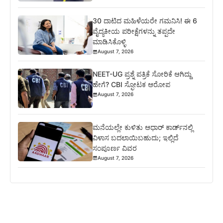
30 ದಾಟಿದ ಮಹಿಳೆಯರೇ ಗಮನಿಸಿ! ಈ 6
ವೈದ್ಯಕೀಯ ಪರೀಕ್ಷೆಗಳನ್ನು ತಪ್ಪದೇ
ಮಾಡಿಸಿಕೊಳ್ಳಿ
August 7, 2026
NEET-UG ಪ್ರಶ್ನೆ ಪತ್ರಿಕೆ ಸೋರಿಕೆ ಆಗಿದ್ದು
ಹೇಗೆ? CBI ಸ್ಫೋಟಕ ಆರೋಪ
August 7, 2026
ಮನೆಯಲ್ಲೇ ಕುಳಿತು ಆಧಾರ್ ಕಾರ್ಡ್‌ನಲ್ಲಿ
ವಿಳಾಸ ಬದಲಾಯಿಬಹುದು; ಇಲ್ಲಿದೆ
ಸಂಪೂರ್ಣ ವಿವರ
August 7, 2026