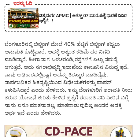
ಇದನ್ನು ಓದಿ
ಚಿತ್ರದುರ್ಗ APMC | ಆಗಸ್ಟ್ 07 ಮಾರುಕಟ್ಟೆ ಧಾರಣೆ ವಿವಿರ
ಇಲ್ಲಿದೆ…!
ಬೆಂಗಳೂರಿನಲ್ಲಿ ಬಿಲ್ಡಿಂಗ್ ಮೇಲೆ 40% ಹೆಚ್ಚಿಗೆ ಬಿಲ್ಡಿಂಗ್ ಕಟ್ಟಲು
ಅನುಮತಿ ಕೊಟ್ಟಿದಾರೆ. ಅದಕ್ಕೆ ಅತ್ಯಂತ ಕಡಿಮೆ ದರ ನಿಗದಿ
ಮಾಡಿದ್ದಾರೆ. ಹೀಗಾದಾಗ ಒಳಚರಂಡಿ,ರಸ್ತೆಗಳಿಗೆ ಎಲ್ಲಾ ಸಮಸ್ಯೆ
ಆಗುತ್ತದೆ. ಅದು ನಗರಾಭಿವೃದ್ಧಿ ಇಲಾಖೆಯ ಕಾನೂನಿನ ವಿರುದ್ದ ಇದೆ.
ನಾವು ಅಧಿಕಾರದಲ್ಲಿದ್ದಾಗ ಅದನ್ನು ತಿರಸ್ಕಾರ ಮಾಡಿದ್ದೆವು,
ಸಾರ್ವಜನಿಕರ ಹಿತದೃಷ್ಟಿಯಿಂದ ವಿಧೇಯಕಗಳನ್ನು ವಾಪಸ್
ಕಳುಹಿಸಿದ್ದಾರೆ ಎಂದು ಹೇಳಿದರು. ಇನ್ನು ಬೆಂಗಳೂರಿಗೆ ಶರಾವತಿ ನೀರು
ತರುವ ಯೋಜನೆ ಕುರಿತು ಕೇಳಿದ ಪ್ರಶ್ನೆಗೆ ಶರಾವತಿ ನದಿ ನೀರಿನ ಬಗ್ಗೆ
ನಾನು ಏನೂ ಮಾತನಾಡಲ್ಲ. ಮಾತನಾಡುವುದಿಲ್ಲ ಅಂದರೆ ಅದಕ್ಕೆ
ಅರ್ಥ ಇದೆ ಎಂದು ಹೇಳಿದರು.