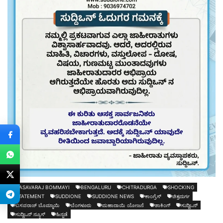
BASAVARAJ BOMMAYI
BENGALURU
CHITRADURGA
SHOCKING
STATEMENT
SUDDIONE
SUDDIONE NEWS
ಕಾಂಗ್ರೆಸ್
ಚಿತ್ರದುರ್ಗ
ಬಸವರಾಜ್ ಬೊಮ್ಮಾಯಿ
ಬೆಂಗಳೂರು
ಮಹಾದಾಯಿ ಯೋಜನೆ
ಶಾಕಿಂಗ್
ಸುದ್ದಿಒನ್
ಸುದ್ದಿಒನ್ ನ್ಯೂಸ್
ಹಿನ್ನಡೆ