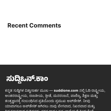
Recent Comments
ಕನ್ನಡ ಸುದ್ದಿಗಳ ವಿಶ್ವಾಸಾರ್ಹ ಮೂಲ —
suddione.com
ನಲ್ಲಿ ಓದಿ ರಾಷ್ಟ್ರೀಯ,
ಅಂತರರಾಷ್ಟ್ರೀಯ, ರಾಜಕೀಯ, ಕ್ರೀಡೆ, ಮನರಂಜನೆ, ವಾಣಿಜ್ಯ, ಶಿಕ್ಷಣ ಮತ್ತು
ತಂತ್ರಜ್ಞಾನಕ್ಕೆ ಸಂಬಂಧಿಸಿದ ಪ್ರತಿಯೊಂದು ಪ್ರಮುಖ ಅಪ್‌ಡೇಟ್. ನೀವು
ಯಾವಾಗಲೂ ಅಪ್‌ಡೇಟ್ ಆಗಿರಲು ನಾವು ವೇಗವಾದ, ನಿಖರವಾದ ಮತ್ತು