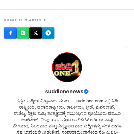
SHARE THIS ARTICLE
suddionenews
ಕನ್ನಡ ಸುದ್ದಿಗಳ ವಿಶ್ವಾಸಾರ್ಹ ಮೂಲ — suddione.com ನಲ್ಲಿ ಓದಿ
ರಾಷ್ಟ್ರೀಯ, ಅಂತರರಾಷ್ಟ್ರೀಯ, ರಾಜಕೀಯ, ಕ್ರೀಡೆ, ಮನರಂಜನೆ,
ವಾಣಿಜ್ಯ, ಶಿಕ್ಷಣ ಮತ್ತು ತಂತ್ರಜ್ಞಾನಕ್ಕೆ ಸಂಬಂಧಿಸಿದ ಪ್ರತಿಯೊಂದು ಪ್ರಮುಖ
ಅಪ್‌ಡೇಟ್. ನೀವು ಯಾವಾಗಲೂ ಅಪ್‌ಡೇಟ್ ಆಗಿರಲು ನಾವು
ವೇಗವಾದ, ನಿಖರವಾದ ಮತ್ತು ನಿಷ್ಪಕ್ಷಪಾತವಾದ ಸುದ್ದಿಗಳನ್ನು ಸರಳ ಹಾಗೂ
ಸ್ಪಷ್ಟ ಭಾಷೆಯಲ್ಲಿ ನೀಡುತ್ತೇವೆ. ಸಂಪಾದಕರು: ನಾಗೇಂದ್ರ ರೆಡ್ಡಿ ಪಿ.ಎಲ್