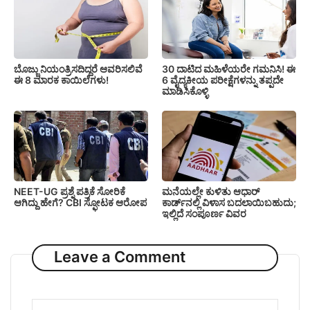
ಬೊಜ್ಜು ನಿಯಂತ್ರಿಸದಿದ್ದರೆ ಆವರಿಸಲಿವೆ
30 ದಾಟಿದ ಮಹಿಳೆಯರೇ ಗಮನಿಸಿ! ಈ
ಈ 8 ಮಾರಕ ಕಾಯಿಲೆಗಳು!
6 ವೈದ್ಯಕೀಯ ಪರೀಕ್ಷೆಗಳನ್ನು ತಪ್ಪದೇ
ಮಾಡಿಸಿಕೊಳ್ಳಿ
NEET-UG ಪ್ರಶ್ನೆ ಪತ್ರಿಕೆ ಸೋರಿಕೆ
ಮನೆಯಲ್ಲೇ ಕುಳಿತು ಆಧಾರ್
ಆಗಿದ್ದು ಹೇಗೆ? CBI ಸ್ಫೋಟಕ ಆರೋಪ
ಕಾರ್ಡ್‌ನಲ್ಲಿ ವಿಳಾಸ ಬದಲಾಯಿಬಹುದು;
ಇಲ್ಲಿದೆ ಸಂಪೂರ್ಣ ವಿವರ
Leave a Comment
Comment