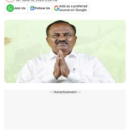
Add as a preferred
Join Us
Follow Us
source on Google
---Advertisement---