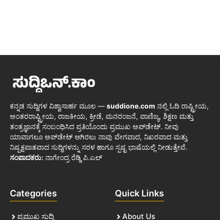
ಕನ್ನಡ ಸುದ್ದಿಗಳ ವಿಶ್ವಾಸಾರ್ಹ ಮೂಲ —
suddione.com
ನಲ್ಲಿ ಓದಿ ರಾಷ್ಟ್ರೀಯ,
ಅಂತರರಾಷ್ಟ್ರೀಯ, ರಾಜಕೀಯ, ಕ್ರೀಡೆ, ಮನರಂಜನೆ, ವಾಣಿಜ್ಯ, ಶಿಕ್ಷಣ ಮತ್ತು
ತಂತ್ರಜ್ಞಾನಕ್ಕೆ ಸಂಬಂಧಿಸಿದ ಪ್ರತಿಯೊಂದು ಪ್ರಮುಖ ಅಪ್‌ಡೇಟ್. ನೀವು
ಯಾವಾಗಲೂ ಅಪ್‌ಡೇಟ್ ಆಗಿರಲು ನಾವು ವೇಗವಾದ, ನಿಖರವಾದ ಮತ್ತು
ನಿಷ್ಪಕ್ಷಪಾತವಾದ ಸುದ್ದಿಗಳನ್ನು ಸರಳ ಹಾಗೂ ಸ್ಪಷ್ಟ ಭಾಷೆಯಲ್ಲಿ ನೀಡುತ್ತೇವೆ.
ಸಂಪಾದಕರು:
ನಾಗೇಂದ್ರ ರೆಡ್ಡಿ ಪಿ.ಎಲ್
Categories
Quick Links
ಪ್ರಮುಖ ಸುದ್ದಿ
About Us