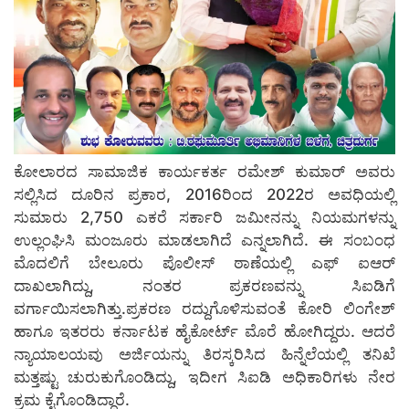
ಕೋಲಾರದ ಸಾಮಾಜಿಕ ಕಾರ್ಯಕರ್ತ ರಮೇಶ್ ಕುಮಾರ್ ಅವರು
ಸಲ್ಲಿಸಿದ ದೂರಿನ ಪ್ರಕಾರ, 2016ರಿಂದ 2022ರ ಅವಧಿಯಲ್ಲಿ
ಸುಮಾರು 2,750 ಎಕರೆ ಸರ್ಕಾರಿ ಜಮೀನನ್ನು ನಿಯಮಗಳನ್ನು
ಉಲ್ಲಂಘಿಸಿ ಮಂಜೂರು ಮಾಡಲಾಗಿದೆ ಎನ್ನಲಾಗಿದೆ. ಈ ಸಂಬಂಧ
ಮೊದಲಿಗೆ ಬೇಲೂರು ಪೊಲೀಸ್ ಠಾಣೆಯಲ್ಲಿ ಎಫ್‌ ಐಆರ್
ದಾಖಲಾಗಿದ್ದು, ನಂತರ ಪ್ರಕರಣವನ್ನು ಸಿಐಡಿಗೆ
ವರ್ಗಾಯಿಸಲಾಗಿತ್ತು.ಪ್ರಕರಣ ರದ್ದುಗೊಳಿಸುವಂತೆ ಕೋರಿ ಲಿಂಗೇಶ್
ಹಾಗೂ ಇತರರು ಕರ್ನಾಟಕ ಹೈಕೋರ್ಟ್ ಮೊರೆ ಹೋಗಿದ್ದರು. ಆದರೆ
ನ್ಯಾಯಾಲಯವು ಅರ್ಜಿಯನ್ನು ತಿರಸ್ಕರಿಸಿದ ಹಿನ್ನೆಲೆಯಲ್ಲಿ ತನಿಖೆ
ಮತ್ತಷ್ಟು ಚುರುಕುಗೊಂಡಿದ್ದು, ಇದೀಗ ಸಿಐಡಿ ಅಧಿಕಾರಿಗಳು ನೇರ
ಕ್ರಮ ಕೈಗೊಂಡಿದ್ದಾರೆ.