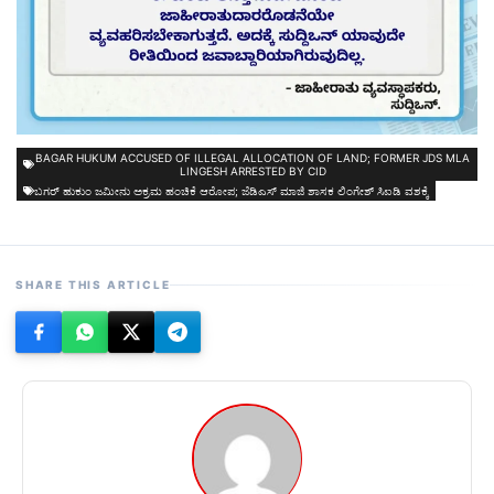
BAGAR HUKUM ACCUSED OF ILLEGAL ALLOCATION OF LAND; FORMER JDS MLA
LINGESH ARRESTED BY CID
ಬಗರ್ ಹುಕುಂ ಜಮೀನು ಅಕ್ರಮ ಹಂಚಿಕೆ ಆರೋಪ; ಜೆಡಿಎಸ್ ಮಾಜಿ ಶಾಸಕ ಲಿಂಗೇಶ್ ಸಿಐಡಿ ವಶಕ್ಕೆ
SHARE THIS ARTICLE