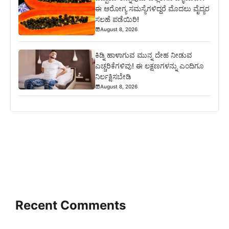
ಈ ಆರೋಗ್ಯ ಸಮಸ್ಯೆಗಳಿದ್ದರೆ ಮೊದಲು ವೈದ್ಯರ
ಸಲಹೆ ಪಡೆಯಿರಿ!
August 8, 2026
ಕಿಡ್ನಿ ಹಾಳಾಗುವ ಮುನ್ನ ದೇಹ ನೀಡುವ
ಎಚ್ಚರಿಕೆಗಳಿವು! ಈ ಲಕ್ಷಣಗಳನ್ನು ಎಂದಿಗೂ
ನಿರ್ಲಕ್ಷಿಸಬೇಡಿ
August 8, 2026
Recent Comments