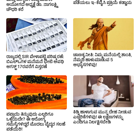
ಪಡೆಯಲು ಇ-ಕೆವೈಸಿ ಪ್ರಕ್ರಿಯೆ ಕಡ್ಡಾಯ
ಆಯೋಗದ ಅಧ್ಯಕ್ಷೆ ಡಾ. ನಾಗಲಕ್ಷ್ಮಿ
ಚೌಧರಿ ಕರೆ
ಚಾಣಕ್ಯ ನೀತಿ: ನಿಮ್ಮ ಮನೆಯಲ್ಲಿ ಶಾಂತಿ,
ರಾಜ್ಯದಲ್ಲಿ SIR ವೇಳಾಪಟ್ಟಿ ಪರಿಷ್ಕರಣೆ:
ನೆಮ್ಮದಿ ಹಾಳುಮಾಡುವ 5
ಬಿಎಲ್‌ಒಗಳ ಮನೆಮನೆ ಭೇಟಿ ಅವಧಿ
ಅಭ್ಯಾಸಗಳಿವು!
ಆಗಸ್ಟ್ 17ರವರೆಗೆ ವಿಸ್ತರಣೆ
ಕಿಡ್ನಿ ಹಾಳಾಗುವ ಮುನ್ನ ದೇಹ ನೀಡುವ
ಪಪ್ಪಾಯಿ ತಿನ್ನುವುದು ಎಲ್ಲರಿಗೂ
ಎಚ್ಚರಿಕೆಗಳಿವು! ಈ ಲಕ್ಷಣಗಳನ್ನು
ಒಳ್ಳೆಯದೇ? ಈ ಆರೋಗ್ಯ
ಎಂದಿಗೂ ನಿರ್ಲಕ್ಷಿಸಬೇಡಿ
ಸಮಸ್ಯೆಗಳಿದ್ದರೆ ಮೊದಲು ವೈದ್ಯರ ಸಲಹೆ
ಪಡೆಯಿರಿ!