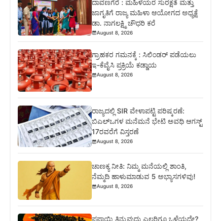
ದಾವಣಗೆರೆ : ಮಹಿಳೆಯರ ಸುರಕ್ಷತೆ ಮತ್ತು
ಜಾಗೃತಿಗೆ ರಾಜ್ಯ ಮಹಿಳಾ ಆಯೋಗದ ಅಧ್ಯಕ್ಷೆ
ಡಾ. ನಾಗಲಕ್ಷ್ಮಿ ಚೌಧರಿ ಕರೆ
August 8, 2026
ಗ್ರಾಹಕರ ಗಮನಕ್ಕೆ : ಸಿಲಿಂಡರ್ ಪಡೆಯಲು
ಇ-ಕೆವೈಸಿ ಪ್ರಕ್ರಿಯೆ ಕಡ್ಡಾಯ
August 8, 2026
ರಾಜ್ಯದಲ್ಲಿ SIR ವೇಳಾಪಟ್ಟಿ ಪರಿಷ್ಕರಣೆ:
ಬಿಎಲ್‌ಒಗಳ ಮನೆಮನೆ ಭೇಟಿ ಅವಧಿ ಆಗಸ್ಟ್
17ರವರೆಗೆ ವಿಸ್ತರಣೆ
August 8, 2026
ಚಾಣಕ್ಯ ನೀತಿ: ನಿಮ್ಮ ಮನೆಯಲ್ಲಿ ಶಾಂತಿ,
ನೆಮ್ಮದಿ ಹಾಳುಮಾಡುವ 5 ಅಭ್ಯಾಸಗಳಿವು!
August 8, 2026
ಪಪ್ಪಾಯಿ ತಿನ್ನುವುದು ಎಲ್ಲರಿಗೂ ಒಳ್ಳೆಯದೇ?