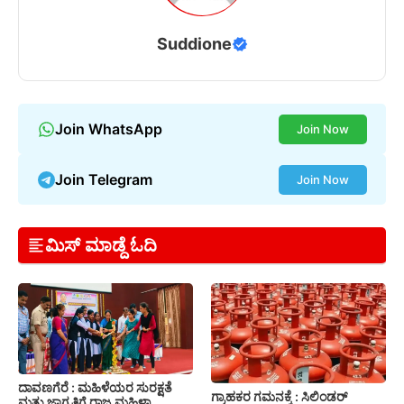
Suddione
Join WhatsApp
Join Now
Join Telegram
Join Now
ಮಿಸ್ ಮಾಡ್ದೆ ಓದಿ
ದಾವಣಗೆರೆ : ಮಹಿಳೆಯರ ಸುರಕ್ಷತೆ
ಗ್ರಾಹಕರ ಗಮನಕ್ಕೆ : ಸಿಲಿಂಡರ್
ಮತ್ತು ಜಾಗೃತಿಗೆ ರಾಜ್ಯ ಮಹಿಳಾ