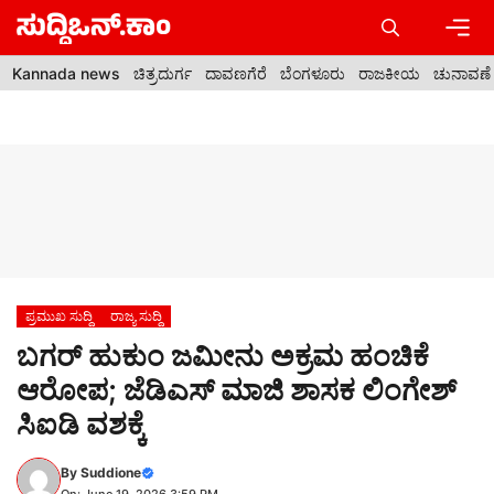
Skip
to
content
Men
Kannada news
ಚಿತ್ರದುರ್ಗ
ದಾವಣಗೆರೆ
ಬೆಂಗಳೂರು
ರಾಜಕೀಯ
ಚುನಾವಣೆ
ಪ್ರಮುಖ ಸುದ್ದಿ
ರಾಜ್ಯ ಸುದ್ದಿ
ಬಗರ್ ಹುಕುಂ ಜಮೀನು ಅಕ್ರಮ ಹಂಚಿಕೆ
ಆರೋಪ; ಜೆಡಿಎಸ್ ಮಾಜಿ ಶಾಸಕ ಲಿಂಗೇಶ್
ಸಿಐಡಿ ವಶಕ್ಕೆ
By
Suddione
On: June 19, 2026 3:59 PM