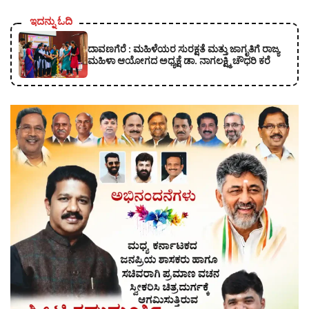
ಇದನ್ನು ಓದಿ
ದಾವಣಗೆರೆ : ಮಹಿಳೆಯರ ಸುರಕ್ಷತೆ ಮತ್ತು ಜಾಗೃತಿಗೆ ರಾಜ್ಯ
ಮಹಿಳಾ ಆಯೋಗದ ಅಧ್ಯಕ್ಷೆ ಡಾ. ನಾಗಲಕ್ಷ್ಮಿ ಚೌಧರಿ ಕರೆ