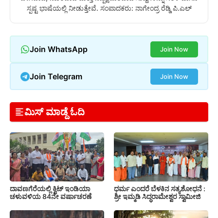
ಸ್ಪಷ್ಟ ಭಾಷೆಯಲ್ಲಿ ನೀಡುತ್ತೇವೆ. ಸಂಪಾದಕರು: ನಾಗೇಂದ್ರ ರೆಡ್ಡಿ ಪಿ.ಎಲ್
Join WhatsApp
Join Now
Join Telegram
Join Now
ಮಿಸ್ ಮಾಡ್ದೆ ಓದಿ
ದಾವಣಗೆರೆಯಲ್ಲಿ ಕ್ವಿಟ್ ಇಂಡಿಯಾ
ಧರ್ಮ ಎಂದರೆ ಬೆಳಕಿನ ಸತ್ಯಶೋಧನೆ :
ಚಳುವಳಿಯ 84ನೇ ವರ್ಷಾಚರಣೆ
ಶ್ರೀ ಇಮ್ಮಡಿ ಸಿದ್ಧರಾಮೇಶ್ವರ ಸ್ವಾಮೀಜಿ