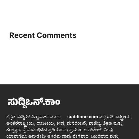
Recent Comments
ಕನ್ನಡ ಸುದ್ದಿಗಳ ವಿಶ್ವಾಸಾರ್ಹ ಮೂಲ —
suddione.com
ನಲ್ಲಿ ಓದಿ ರಾಷ್ಟ್ರೀಯ,
ಅಂತರರಾಷ್ಟ್ರೀಯ, ರಾಜಕೀಯ, ಕ್ರೀಡೆ, ಮನರಂಜನೆ, ವಾಣಿಜ್ಯ, ಶಿಕ್ಷಣ ಮತ್ತು
ತಂತ್ರಜ್ಞಾನಕ್ಕೆ ಸಂಬಂಧಿಸಿದ ಪ್ರತಿಯೊಂದು ಪ್ರಮುಖ ಅಪ್‌ಡೇಟ್. ನೀವು
ಯಾವಾಗಲೂ ಅಪ್‌ಡೇಟ್ ಆಗಿರಲು ನಾವು ವೇಗವಾದ, ನಿಖರವಾದ ಮತ್ತು