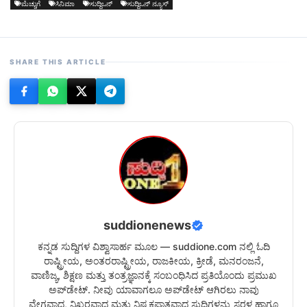
ಮೆಚ್ಚುಗೆ
ಸಿನಿಮಾ
ಸುದ್ದಿಒನ್
ಸುದ್ದಿಒನ್ ನ್ಯೂಸ್
SHARE THIS ARTICLE
suddionenews
ಕನ್ನಡ ಸುದ್ದಿಗಳ ವಿಶ್ವಾಸಾರ್ಹ ಮೂಲ — suddione.com ನಲ್ಲಿ ಓದಿ
ರಾಷ್ಟ್ರೀಯ, ಅಂತರರಾಷ್ಟ್ರೀಯ, ರಾಜಕೀಯ, ಕ್ರೀಡೆ, ಮನರಂಜನೆ,
ವಾಣಿಜ್ಯ, ಶಿಕ್ಷಣ ಮತ್ತು ತಂತ್ರಜ್ಞಾನಕ್ಕೆ ಸಂಬಂಧಿಸಿದ ಪ್ರತಿಯೊಂದು ಪ್ರಮುಖ
ಅಪ್‌ಡೇಟ್. ನೀವು ಯಾವಾಗಲೂ ಅಪ್‌ಡೇಟ್ ಆಗಿರಲು ನಾವು
ವೇಗವಾದ, ನಿಖರವಾದ ಮತ್ತು ನಿಷ್ಪಕ್ಷಪಾತವಾದ ಸುದ್ದಿಗಳನ್ನು ಸರಳ ಹಾಗೂ