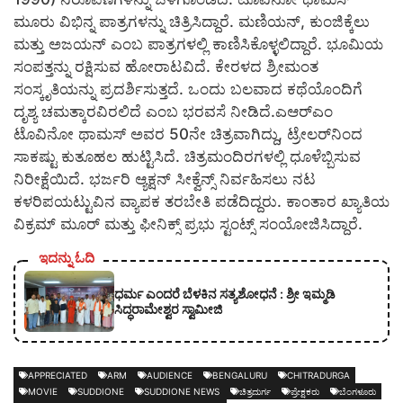
ಮೂರು ವಿಭಿನ್ನ ಪಾತ್ರಗಳನ್ನು ಚಿತ್ರಿಸಿದ್ದಾರೆ. ಮಣಿಯನ್, ಕುಂಜಿಕ್ಕೆಲು
ಮತ್ತು ಅಜಯನ್ ಎಂಬ ಪಾತ್ರಗಳಲ್ಲಿ ಕಾಣಿಸಿಕೊಳ್ಳಲಿದ್ದಾರೆ. ಭೂಮಿಯ
ಸಂಪತ್ತನ್ನು ರಕ್ಷಿಸುವ ಹೋರಾಟವಿದೆ. ಕೇರಳದ ಶ್ರೀಮಂತ
ಸಂಸ್ಕೃತಿಯನ್ನು ಪ್ರದರ್ಶಿಸುತ್ತದೆ. ಒಂದು ಬಲವಾದ ಕಥೆಯೊಂದಿಗೆ
ದೃಶ್ಯ ಚಮತ್ಕಾರವಿರಲಿದೆ ಎಂಬ ಭರವಸೆ ನೀಡಿದೆ.ಎಆರ್​​ಎಂ​​
ಟೊವಿನೋ ಥಾಮಸ್ ಅವರ 50ನೇ ಚಿತ್ರವಾಗಿದ್ದು, ಟ್ರೇಲರ್​ನಿಂದ
ಸಾಕಷ್ಟು ಕುತೂಹಲ ಹುಟ್ಟಿಸಿದೆ‌. ಚಿತ್ರಮಂದಿರಗಳಲ್ಲಿ ಧೂಳೆಬ್ಬಿಸುವ
ನಿರೀಕ್ಷೆಯಿದೆ. ಭರ್ಜರಿ ಆ್ಯಕ್ಷನ್ ಸೀಕ್ವೆನ್ಸ್‌ ನಿರ್ವಹಿಸಲು ನಟ
ಕಳರಿಪಯಟ್ಟುವಿನ ವ್ಯಾಪಕ ತರಬೇತಿ ಪಡೆದಿದ್ದರು. ಕಾಂತಾರ ಖ್ಯಾತಿಯ
ವಿಕ್ರಮ್ ಮೂರ್ ಮತ್ತು ಫೀನಿಕ್ಸ್ ಪ್ರಭು ಸ್ಟಂಟ್ಸ್ ಸಂಯೋಜಿಸಿದ್ದಾರೆ.
ಇದನ್ನು ಓದಿ
ಧರ್ಮ ಎಂದರೆ ಬೆಳಕಿನ ಸತ್ಯಶೋಧನೆ : ಶ್ರೀ ಇಮ್ಮಡಿ
ಸಿದ್ಧರಾಮೇಶ್ವರ ಸ್ವಾಮೀಜಿ
APPRECIATED
ARM
AUDIENCE
BENGALURU
CHITRADURGA
MOVIE
SUDDIONE
SUDDIONE NEWS
ಚಿತ್ರದುರ್ಗ
ಪ್ರೇಕ್ಷಕರು
ಬೆಂಗಳೂರು