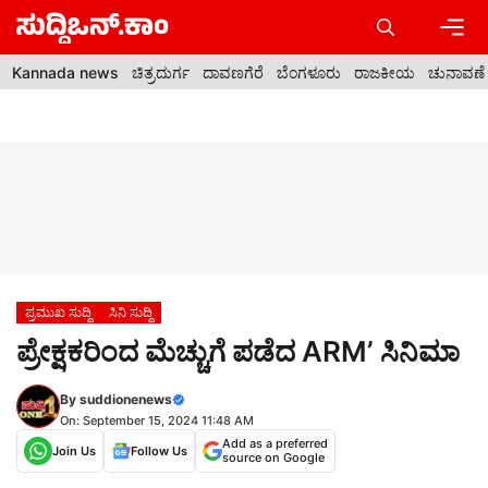
Skip
to
content
Men
Kannada news
ಚಿತ್ರದುರ್ಗ
ದಾವಣಗೆರೆ
ಬೆಂಗಳೂರು
ರಾಜಕೀಯ
ಚುನಾವಣೆ
ಪ್ರಮುಖ ಸುದ್ದಿ
ಸಿನಿ ಸುದ್ದಿ
ಪ್ರೇಕ್ಷಕರಿಂದ ಮೆಚ್ಚುಗೆ ಪಡೆದ ARM’ ಸಿನಿಮಾ
By
suddionenews
On: September 15, 2024 11:48 AM
Add as a preferred
Join Us
Follow Us
source on Google