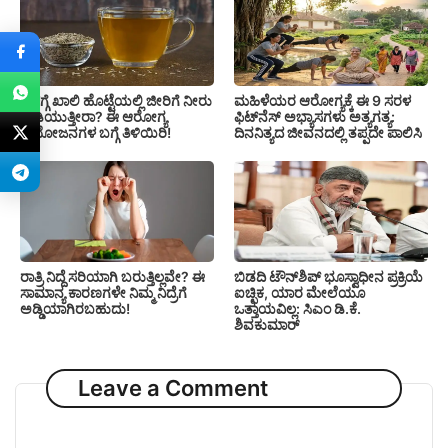
ಬೆಳಗ್ಗೆ ಖಾಲಿ ಹೊಟ್ಟೆಯಲ್ಲಿ ಜೀರಿಗೆ ನೀರು
ಮಹಿಳೆಯರ ಆರೋಗ್ಯಕ್ಕೆ ಈ 9 ಸರಳ
ಕುಡಿಯುತ್ತೀರಾ? ಈ ಆರೋಗ್ಯ
ಫಿಟ್‌ನೆಸ್‌ ಅಭ್ಯಾಸಗಳು ಅತ್ಯಗತ್ಯ:
ಪ್ರಯೋಜನಗಳ ಬಗ್ಗೆ ತಿಳಿಯಿರಿ!
ದಿನನಿತ್ಯದ ಜೀವನದಲ್ಲಿ ತಪ್ಪದೇ ಪಾಲಿಸಿ
ರಾತ್ರಿ ನಿದ್ದೆ ಸರಿಯಾಗಿ ಬರುತ್ತಿಲ್ಲವೇ? ಈ
ಬಿಡದಿ ಟೌನ್‌ಶಿಪ್‌ ಭೂಸ್ವಾಧೀನ ಪ್ರಕ್ರಿಯೆ
ಸಾಮಾನ್ಯ ಕಾರಣಗಳೇ ನಿಮ್ಮ ನಿದ್ರೆಗೆ
ಐಚ್ಛಿಕ, ಯಾರ ಮೇಲೆಯೂ
ಅಡ್ಡಿಯಾಗಿರಬಹುದು!
ಒತ್ತಾಯವಿಲ್ಲ: ಸಿಎಂ ಡಿ.ಕೆ.
ಶಿವಕುಮಾರ್
Leave a Comment