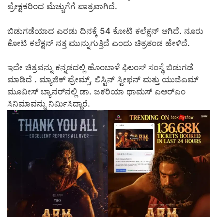
ಪ್ರೇಕ್ಷಕರಿಂದ ಮೆಚ್ಚುಗೆಗೆ ಪಾತ್ರವಾಗಿದೆ.
ಬಿಡುಗಡೆಯಾದ ಎರಡು ದಿನಕ್ಕೆ 54 ಕೋಟಿ ಕಲೆಕ್ಷನ್ ಆಗಿದೆ. ನೂರು
ಕೋಟಿ ಕಲೆಕ್ಷನ್ ನತ್ತ ಮುನ್ನುಗುತ್ತಿದೆ ಎಂದು ಚಿತ್ರತಂಡ ಹೇಳಿದೆ.
ಇದೇ ಚಿತ್ರವನ್ನು ಕನ್ನಡದಲ್ಲಿ ಹೊಂಬಾಳೆ ಫಿಲಂಸ್‌ ಸಂಸ್ಥೆ ಬಿಡುಗಡೆ
ಮಾಡಿದೆ . ಮ್ಯಾಜಿಕ್ ಫ್ರೇಮ್ಸ್, ಲಿಸ್ಟಿನ್ ಸ್ಟೀಫನ್ ಮತ್ತು ಯುಜಿಎಮ್‌
ಮೂವೀಸ್ ಬ್ಯಾನರ್‌ನಲ್ಲಿ ಡಾ. ಜಕರಿಯಾ ಥಾಮಸ್ ಎಆರ್‌ಎಂ
ಸಿನಿಮಾವನ್ನು ನಿರ್ಮಿಸಿದ್ದಾರೆ.