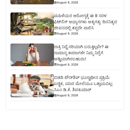
August 9, 2026
ಮಹಿಳೆಯರ ಆರೋಗ್ಯಕ್ಕೆ ಈ 9 ಸರಳ
ಫಿಟ್‌ನೆಸ್‌ ಅಭ್ಯಾಸಗಳು ಅತ್ಯಗತ್ಯ: ದಿನನಿತ್ಯದ
ಜೀವನದಲ್ಲಿ ತಪ್ಪದೇ ಪಾಲಿಸಿ
August 9, 2026
ರಾತ್ರಿ ನಿದ್ದೆ ಸರಿಯಾಗಿ ಬರುತ್ತಿಲ್ಲವೇ? ಈ
ಸಾಮಾನ್ಯ ಕಾರಣಗಳೇ ನಿಮ್ಮ ನಿದ್ರೆಗೆ
ಅಡ್ಡಿಯಾಗಿರಬಹುದು!
August 9, 2026
ಬಿಡದಿ ಟೌನ್‌ಶಿಪ್‌ ಭೂಸ್ವಾಧೀನ ಪ್ರಕ್ರಿಯೆ
ಐಚ್ಛಿಕ, ಯಾರ ಮೇಲೆಯೂ ಒತ್ತಾಯವಿಲ್ಲ:
ಸಿಎಂ ಡಿ.ಕೆ. ಶಿವಕುಮಾರ್
August 9, 2026