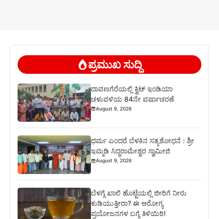
ಪ್ರಮುಖ ಸುದ್ದಿ
ದಾವಣಗೆರೆಯಲ್ಲಿ ಕ್ವಿಟ್ ಇಂಡಿಯಾ
ಚಳುವಳಿಯ 84ನೇ ವರ್ಷಾಚರಣೆ
August 9, 2026
ಧರ್ಮ ಎಂದರೆ ಬೆಳಕಿನ ಸತ್ಯಶೋಧನೆ : ಶ್ರೀ
ಇಮ್ಮಡಿ ಸಿದ್ಧರಾಮೇಶ್ವರ ಸ್ವಾಮೀಜಿ
August 9, 2026
ಬೆಳಗ್ಗೆ ಖಾಲಿ ಹೊಟ್ಟೆಯಲ್ಲಿ ಜೀರಿಗೆ ನೀರು
ಕುಡಿಯುತ್ತೀರಾ? ಈ ಆರೋಗ್ಯ
ಪ್ರಯೋಜನಗಳ ಬಗ್ಗೆ ತಿಳಿಯಿರಿ!