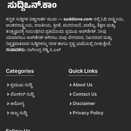
ಕನ್ನಡ ಸುದ್ದಿಗಳ ವಿಶ್ವಾಸಾರ್ಹ ಮೂಲ —
suddione.com
ನಲ್ಲಿ ಓದಿ ರಾಷ್ಟ್ರೀಯ,
ಅಂತರರಾಷ್ಟ್ರೀಯ, ರಾಜಕೀಯ, ಕ್ರೀಡೆ, ಮನರಂಜನೆ, ವಾಣಿಜ್ಯ, ಶಿಕ್ಷಣ ಮತ್ತು
ತಂತ್ರಜ್ಞಾನಕ್ಕೆ ಸಂಬಂಧಿಸಿದ ಪ್ರತಿಯೊಂದು ಪ್ರಮುಖ ಅಪ್‌ಡೇಟ್. ನೀವು
ಯಾವಾಗಲೂ ಅಪ್‌ಡೇಟ್ ಆಗಿರಲು ನಾವು ವೇಗವಾದ, ನಿಖರವಾದ ಮತ್ತು
ನಿಷ್ಪಕ್ಷಪಾತವಾದ ಸುದ್ದಿಗಳನ್ನು ಸರಳ ಹಾಗೂ ಸ್ಪಷ್ಟ ಭಾಷೆಯಲ್ಲಿ ನೀಡುತ್ತೇವೆ.
ಸಂಪಾದಕರು:
ನಾಗೇಂದ್ರ ರೆಡ್ಡಿ ಪಿ.ಎಲ್
Categories
Quick Links
ಪ್ರಮುಖ ಸುದ್ದಿ
About Us
ಲೋಕಲ್ ಸುದ್ದಿ
Contact Us
ಆರೋಗ್ಯ
Disclaimer
ರಾಜ್ಯ ಸುದ್ದಿ
Privacy Policy