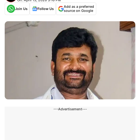
Add as a preferred
Join Us
Follow Us
source on Google
---Advertisement---