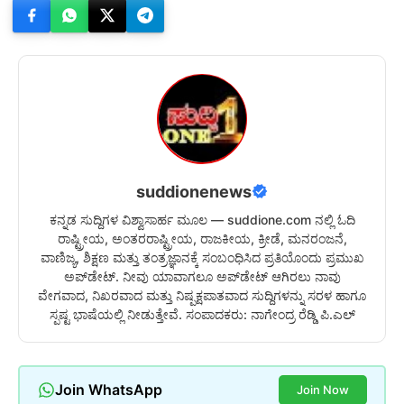
suddionenews
ಕನ್ನಡ ಸುದ್ದಿಗಳ ವಿಶ್ವಾಸಾರ್ಹ ಮೂಲ — suddione.com ನಲ್ಲಿ ಓದಿ
ರಾಷ್ಟ್ರೀಯ, ಅಂತರರಾಷ್ಟ್ರೀಯ, ರಾಜಕೀಯ, ಕ್ರೀಡೆ, ಮನರಂಜನೆ,
ವಾಣಿಜ್ಯ, ಶಿಕ್ಷಣ ಮತ್ತು ತಂತ್ರಜ್ಞಾನಕ್ಕೆ ಸಂಬಂಧಿಸಿದ ಪ್ರತಿಯೊಂದು ಪ್ರಮುಖ
ಅಪ್‌ಡೇಟ್. ನೀವು ಯಾವಾಗಲೂ ಅಪ್‌ಡೇಟ್ ಆಗಿರಲು ನಾವು
ವೇಗವಾದ, ನಿಖರವಾದ ಮತ್ತು ನಿಷ್ಪಕ್ಷಪಾತವಾದ ಸುದ್ದಿಗಳನ್ನು ಸರಳ ಹಾಗೂ
ಸ್ಪಷ್ಟ ಭಾಷೆಯಲ್ಲಿ ನೀಡುತ್ತೇವೆ. ಸಂಪಾದಕರು: ನಾಗೇಂದ್ರ ರೆಡ್ಡಿ ಪಿ.ಎಲ್
Join WhatsApp
Join Now