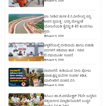
August 6, 2026
ಫಲ ನೀಡಿದ ಶಾಸಕ ಕೆ.ಸಿ.ವೀರೇಂದ್ರ ಪಪ್ಪಿ
ಅವರ ಪ್ರಯತ್ನ : ಭದ್ರಾ ಮೇಲ್ದಂಡೆ
ಯೋಜನೆಯಡಿ ಕೈಬಿಟ್ಟ 8 ಕೆರೆ ತುಂಬಿಸಲು
ಕ್ರಮ
August 6, 2026
ಚಳ್ಳಕೆರೆಯಲ್ಲಿ ಬೀದಿನಾಯಿ ಹಾಗೂ ಬಿಡಾಡಿ
ದನಗಳಿಗೆ ಕಡಿವಾಣ ಹಾಕಿ : ಸಚಿವ
ಟಿ.ರಘುಮೂರ್ತಿ ಸೂಚನೆ
August 6, 2026
ದಾವಣಗೆರೆ: ಕುಡಿಯುವ ನೀರು ಪೋಲು
ಮಾಡುತ್ತಿದ್ದ ಮನೆಗಳ ಸಂಪರ್ಕ ಕಡಿತ,
ಮಾಲೀಕರಿಗೆ ದಂಡದ ಬಿಸಿ
August 6, 2026
ಡಿಸಿಎಂ ಡಾ.ಜಿ.ಪರಮೇಶ್ವರ್ 75ನೇ ಜನ್ಮದಿನ:
ಚಿತ್ರದುರ್ಗದ ವಿದ್ಯಾರ್ಥಿನಿಯರಿಗೆ ಬುದ್ಧನ
ಕಂಚಿನ ವಿಗ್ರಹ ವಿತರ