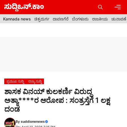
Skip
to
content
Men
Kannada news
ಚಿತ್ರದುರ್ಗ
ದಾವಣಗೆರೆ
ಬೆಂಗಳೂರು
ರಾಜಕೀಯ
ಚುನಾವಣೆ
ಪ್ರಮುಖ ಸುದ್ದಿ
ರಾಜ್ಯ ಸುದ್ದಿ
ಶಾಸಕ ವಿನಯ್ ಕುಲಕರ್ಣಿ ವಿರುದ್ಧ
ಅತ್ಯಾ****ರ ಆರೋಪ : ಸಂತ್ರಸ್ತೆಗೆ 1 ಲಕ್ಷ
ದಂಡ
By
suddionenews
On: April 13, 2026 3:16 PM