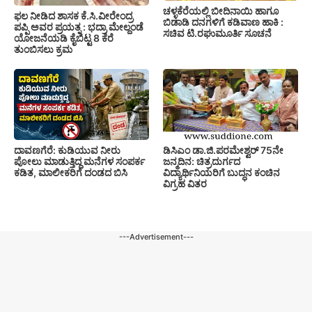
ಚಳ್ಳಕೆರೆಯಲ್ಲಿ ಬೀದಿನಾಯಿ ಹಾಗೂ
ಫಲ ನೀಡಿದ ಶಾಸಕ ಕೆ.ಸಿ.ವೀರೇಂದ್ರ
ಬಿಡಾಡಿ ದನಗಳಿಗೆ ಕಡಿವಾಣ ಹಾಕಿ :
ಪಪ್ಪಿ ಅವರ ಪ್ರಯತ್ನ : ಭದ್ರಾ ಮೇಲ್ದಂಡೆ
ಸಚಿವ ಟಿ.ರಘುಮೂರ್ತಿ ಸೂಚನೆ
ಯೋಜನೆಯಡಿ ಕೈಬಿಟ್ಟ 8 ಕೆರೆ
ತುಂಬಿಸಲು ಕ್ರಮ
ದಾವಣಗೆರೆ: ಕುಡಿಯುವ ನೀರು
ಡಿಸಿಎಂ ಡಾ.ಜಿ.ಪರಮೇಶ್ವರ್ 75ನೇ
ಪೋಲು ಮಾಡುತ್ತಿದ್ದ ಮನೆಗಳ ಸಂಪರ್ಕ
ಜನ್ಮದಿನ: ಚಿತ್ರದುರ್ಗದ
ಕಡಿತ, ಮಾಲೀಕರಿಗೆ ದಂಡದ ಬಿಸಿ
ವಿದ್ಯಾರ್ಥಿನಿಯರಿಗೆ ಬುದ್ಧನ ಕಂಚಿನ
ವಿಗ್ರಹ ವಿತರ
---Advertisement---