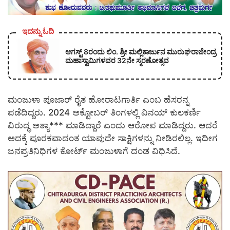
ಇದನ್ನು ಓದಿ
ಆಗಸ್ಟ್ 8ರಂದು ಲಿಂ. ಶ್ರೀ ಮಲ್ಲಿಕಾರ್ಜುನ ಮುರುಘರಾಜೇಂದ್ರ
ಮಹಾಸ್ವಾಮಿಗಳವರ 32ನೇ ಸ್ಮರಣೋತ್ಸವ
ಮಂಜುಳಾ ಪೂಜಾರ್ ರೈತ ಹೋರಾಟಗಾರ್ತಿ ಎಂಬ ಹೆಸರನ್ನ
ಪಡೆದಿದ್ದರು. 2024 ಅಕ್ಟೋಬರ್ ತಿಂಗಳಲ್ಲಿ ವಿನಯ್ ಕುಲಕರ್ಣಿ
ವಿರುದ್ಧ ಅತ್ಯಾ*** ಮಾಡಿದ್ದಾರೆ ಎಂದು ಆರೋಪ ಮಾಡಿದ್ದರು. ಆದರೆ
ಅದಕ್ಕೆ ಪೂರಕವಾದಂತ ಯಾವುದೇ ಸಾಕ್ಷಿಗಳನ್ನು ನೀಡಿರಲಿಲ್ಲ. ಇದೀಗ
ಜನಪ್ರತಿನಿಧಿಗಳ ಕೋರ್ಟ್ ಮಂಜುಳಾಗೆ ದಂಡ ವಿಧಿಸಿದೆ.