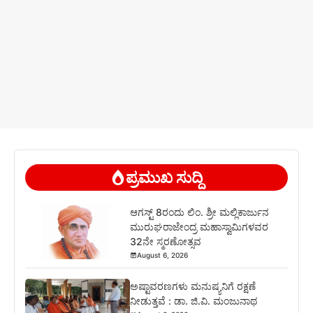
ಪ್ರಮುಖ ಸುದ್ದಿ
ಆಗಸ್ಟ್ 8ರಂದು ಲಿಂ. ಶ್ರೀ ಮಲ್ಲಿಕಾರ್ಜುನ
ಮುರುಘರಾಜೇಂದ್ರ ಮಹಾಸ್ವಾಮಿಗಳವರ
32ನೇ ಸ್ಮರಣೋತ್ಸವ
August 6, 2026
ಅಷ್ಟಾವರಣಗಳು ಮನುಷ್ಯನಿಗೆ ರಕ್ಷಣೆ
ನೀಡುತ್ತವೆ : ಡಾ. ಜಿ.ವಿ. ಮಂಜುನಾಥ