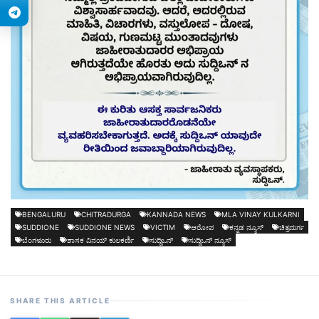
BENGALURU
CHITRADURGA
KANNADA NEWS
MLA VINAY KULKARNI
SUDDIONE
SUDDIONE NEWS
VICTIM
ಆರೋಪ
ಕನ್ನಡ ನ್ಯೂಸ್
ಚಿತ್ರದುರ್ಗ
ಬೆಂಗಳೂರು
ಶಾಸಕ ವಿನಯ್ ಕುಲಕರ್ಣಿ
ಸುದ್ದಿಒನ್
ಸುದ್ದಿಒನ್ ನ್ಯೂಸ್
SHARE THIS ARTICLE