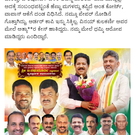
ಅದಕ್ಕೆ ಸಂಬಂಧಪಟ್ಟಂತೆ ಹೆಣ್ಣು ಮಗಳದ್ದು ತಪ್ಪಿದೆ ಅಂತ ಕೋರ್ಟ್,
ವಾಪಾಸ್ ಆಕೆಗೆ ದಂಡ ವಿಧಿಸಿದೆ. ನಮ್ಗೂ ಪೇಪರ್ ನೋಡಿನೆ
ಗೊತ್ತಾಗಿದ್ದು‌. ಆರ್ಡರ್ ಕಾಪಿ ಇನ್ನು ಸಿಕ್ಕಿಲ್ಲ. ವಿನಯ್ ಕುಲಕರ್ಣಿ ಅವರ
ಮೇಲೆ ಅತ್ಯಾ**ರ ಕೇಸ್ ಹಾಕಿದ್ದರು. ನಮ್ಮ ಮೇಲೆ ಧಮ್ಕಿ ಆರೋಪ
ಮಾಡಿದ್ದರು ಎಂದಿದ್ದಾರೆ.