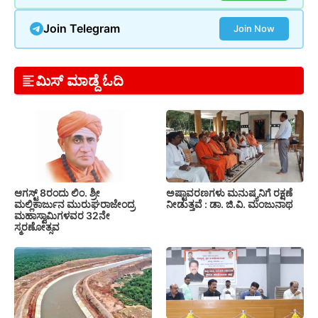
Join Telegram
Join Now
ಮಿಸ್ ಮಾಡ್ದೆ ಓದಿ
ಆಗಸ್ಟ್ 8ರಂದು ಲಿಂ. ಶ್ರೀ
ಅಷ್ಟಾವರಣಗಳು ಮನುಷ್ಯನಿಗೆ ರಕ್ಷಣೆ
ಮಲ್ಲಿಕಾರ್ಜುನ ಮುರುಘರಾಜೇಂದ್ರ
ನೀಡುತ್ತವೆ : ಡಾ. ಜಿ.ವಿ. ಮಂಜುನಾಥ
ಮಹಾಸ್ವಾಮಿಗಳವರ 32ನೇ
ಸ್ಮರಣೋತ್ಸವ