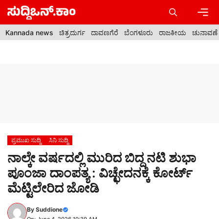
Skip
to
content
Men
Kannada news
ಚಿತ್ರದುರ್ಗ
ದಾವಣಗೆರೆ
ಬೆಂಗಳೂರು
ರಾಜಕೀಯ
ಚುನಾವಣೆ
ಪ್ರಮುಖ ಸುದ್ದಿ
ಸಿನಿ ಸುದ್ದಿ
ನಾಲ್ಕೇ ವರ್ಷದಲ್ಲಿ ಮುರಿದ ಬಿದ್ದ ನಟಿ ಶುಭಾ
ಪೂಂಜಾ ದಾಂಪತ್ಯ : ವಿಚ್ಛೇದನಕ್ಕೆ ಕೋರ್ಟ್
ಮೆಟ್ಟಿಲೇರಿದ ಜೋಡಿ
By
Suddione
On: June 4, 2026 10:39 AM