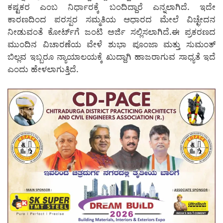
ಕಷ್ಟಕರ ಎಂಬ ನಿರ್ಧಾರಕ್ಕೆ ಬಂದಿದ್ದಾರೆ ಎನ್ನಲಾಗಿದೆ. ಇದೇ
ಕಾರಣದಿಂದ ಪರಸ್ಪರ ಸಮ್ಮತಿಯ ಆಧಾರದ ಮೇಲೆ ವಿಚ್ಛೇದನ
ನೀಡುವಂತೆ ಕೋರ್ಟ್‌ಗೆ ಜಂಟಿ ಅರ್ಜಿ ಸಲ್ಲಿಸಲಾಗಿದೆ.ಈ ಪ್ರಕರಣದ
ಮುಂದಿನ ವಿಚಾರಣೆಯ ವೇಳೆ ಶುಭಾ ಪೂಂಜಾ ಮತ್ತು ಸುಮಂತ್
ಬಿಲ್ಲವ ಇಬ್ಬರೂ ನ್ಯಾಯಾಲಯಕ್ಕೆ ಖುದ್ದಾಗಿ ಹಾಜರಾಗುವ ಸಾಧ್ಯತೆ ಇದೆ
ಎಂದು ಹೇಳಲಾಗುತ್ತಿದೆ.