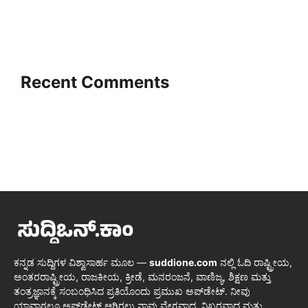
Recent Comments
ಕನ್ನಡ ಸುದ್ದಿಗಳ ವಿಶ್ವಾಸಾರ್ಹ ಮೂಲ —
suddione.com
ನಲ್ಲಿ ಓದಿ ರಾಷ್ಟ್ರೀಯ,
ಅಂತರರಾಷ್ಟ್ರೀಯ, ರಾಜಕೀಯ, ಕ್ರೀಡೆ, ಮನರಂಜನೆ, ವಾಣಿಜ್ಯ, ಶಿಕ್ಷಣ ಮತ್ತು
ತಂತ್ರಜ್ಞಾನಕ್ಕೆ ಸಂಬಂಧಿಸಿದ ಪ್ರತಿಯೊಂದು ಪ್ರಮುಖ ಅಪ್‌ಡೇಟ್. ನೀವು
ಯಾವಾಗಲೂ ಅಪ್‌ಡೇಟ್ ಆಗಿರಲು ನಾವು ವೇಗವಾದ, ನಿಖರವಾದ ಮತ್ತು