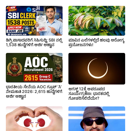
ಡಿಗ್ರಿ ಪಾಸಾದವರಿಗೆ ಸಿಹಿಸುದ್ದಿ; SBI ನಲ್ಲಿ
ಮಾವಿನ ಎಲೆಗಳಲ್ಲಿದೆ ಹಲವು ಆರೋಗ್ಯ
1,538 ಹುದ್ದೆಗಳಿಗೆ ಅರ್ಜಿ ಆಹ್ವಾನ
ಪ್ರಯೋಜನಗಳು!
ಭಾರತೀಯ ಸೇನೆಯ AOC ಗ್ರೂಪ್ ‘ಸಿ’
ಆಗಸ್ಟ್ 12ಕ್ಕೆ ಅಪರೂಪದ
ನೇಮಕಾತಿ 2026: 2,615 ಹುದ್ದೆಗಳಿಗೆ
ಸೂರ್ಯಗ್ರಹಣ: ಭಾರತದಲ್ಲಿ
ಅರ್ಜಿ ಆಹ್ವಾನ
ಗೋಚರಿಸಲಿದೆಯೇ?