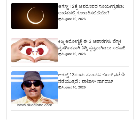
ಆಗಸ್ಟ್ 12ಕ್ಕೆ ಅಪರೂಪದ ಸೂರ್ಯಗ್ರಹಣ:
ಭಾರತದಲ್ಲಿ ಗೋಚರಿಸಲಿದೆಯೇ?
August 10, 2026
ಕಿಡ್ನಿ ಆರೋಗ್ಯಕ್ಕೆ ಈ 3 ಆಹಾರಗಳು ಬೆಸ್ಟ್‌!
ನೈಸರ್ಗಿಕವಾಗಿ ಕಿಡ್ನಿ ಸ್ವಚ್ಛವಾಗಿಡಲು ಸಹಕಾರಿ
August 10, 2026
ಆಗಸ್ಟ್ 13ರಂದು ಕರ್ನಾಟಕ ಬಂದ್ ನಡೆದೇ
ನಡೆಯುತ್ತದೆ : ವಾಟಾಳ್ ನಾಗರಾಜ್
August 10, 2026