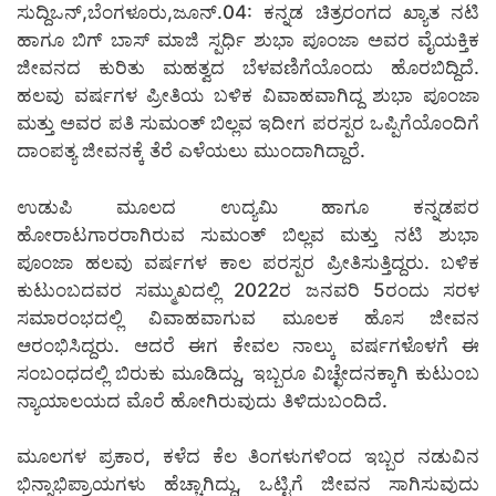
ಸುದ್ದಿಒನ್,ಬೆಂಗಳೂರು,ಜೂನ್.04: ಕನ್ನಡ ಚಿತ್ರರಂಗದ ಖ್ಯಾತ ನಟಿ
ಹಾಗೂ ಬಿಗ್ ಬಾಸ್ ಮಾಜಿ ಸ್ಪರ್ಧಿ ಶುಭಾ ಪೂಂಜಾ ಅವರ ವೈಯಕ್ತಿಕ
ಜೀವನದ ಕುರಿತು ಮಹತ್ವದ ಬೆಳವಣಿಗೆಯೊಂದು ಹೊರಬಿದ್ದಿದೆ.
ಹಲವು ವರ್ಷಗಳ ಪ್ರೀತಿಯ ಬಳಿಕ ವಿವಾಹವಾಗಿದ್ದ ಶುಭಾ ಪೂಂಜಾ
ಮತ್ತು ಅವರ ಪತಿ ಸುಮಂತ್ ಬಿಲ್ಲವ ಇದೀಗ ಪರಸ್ಪರ ಒಪ್ಪಿಗೆಯೊಂದಿಗೆ
ದಾಂಪತ್ಯ ಜೀವನಕ್ಕೆ ತೆರೆ ಎಳೆಯಲು ಮುಂದಾಗಿದ್ದಾರೆ.
ಉಡುಪಿ ಮೂಲದ ಉದ್ಯಮಿ ಹಾಗೂ ಕನ್ನಡಪರ
ಹೋರಾಟಗಾರರಾಗಿರುವ ಸುಮಂತ್ ಬಿಲ್ಲವ ಮತ್ತು ನಟಿ ಶುಭಾ
ಪೂಂಜಾ ಹಲವು ವರ್ಷಗಳ ಕಾಲ ಪರಸ್ಪರ ಪ್ರೀತಿಸುತ್ತಿದ್ದರು. ಬಳಿಕ
ಕುಟುಂಬದವರ ಸಮ್ಮುಖದಲ್ಲಿ 2022ರ ಜನವರಿ 5ರಂದು ಸರಳ
ಸಮಾರಂಭದಲ್ಲಿ ವಿವಾಹವಾಗುವ ಮೂಲಕ ಹೊಸ ಜೀವನ
ಆರಂಭಿಸಿದ್ದರು. ಆದರೆ ಈಗ ಕೇವಲ ನಾಲ್ಕು ವರ್ಷಗಳೊಳಗೆ ಈ
ಸಂಬಂಧದಲ್ಲಿ ಬಿರುಕು ಮೂಡಿದ್ದು, ಇಬ್ಬರೂ ವಿಚ್ಛೇದನಕ್ಕಾಗಿ ಕುಟುಂಬ
ನ್ಯಾಯಾಲಯದ ಮೊರೆ ಹೋಗಿರುವುದು ತಿಳಿದುಬಂದಿದೆ.
ಮೂಲಗಳ ಪ್ರಕಾರ, ಕಳೆದ ಕೆಲ ತಿಂಗಳುಗಳಿಂದ ಇಬ್ಬರ ನಡುವಿನ
ಭಿನ್ನಾಭಿಪ್ರಾಯಗಳು ಹೆಚ್ಚಾಗಿದ್ದು, ಒಟ್ಟಿಗೆ ಜೀವನ ಸಾಗಿಸುವುದು