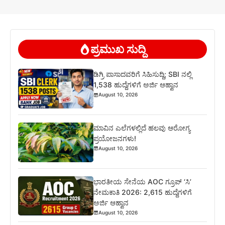
ಪ್ರಮುಖ ಸುದ್ದಿ
ಡಿಗ್ರಿ ಪಾಸಾದವರಿಗೆ ಸಿಹಿಸುದ್ದಿ; SBI ನಲ್ಲಿ
1,538 ಹುದ್ದೆಗಳಿಗೆ ಅರ್ಜಿ ಆಹ್ವಾನ
August 10, 2026
ಮಾವಿನ ಎಲೆಗಳಲ್ಲಿದೆ ಹಲವು ಆರೋಗ್ಯ
ಪ್ರಯೋಜನಗಳು!
August 10, 2026
ಭಾರತೀಯ ಸೇನೆಯ AOC ಗ್ರೂಪ್ ‘ಸಿ’
ನೇಮಕಾತಿ 2026: 2,615 ಹುದ್ದೆಗಳಿಗೆ
ಅರ್ಜಿ ಆಹ್ವಾನ
August 10, 2026