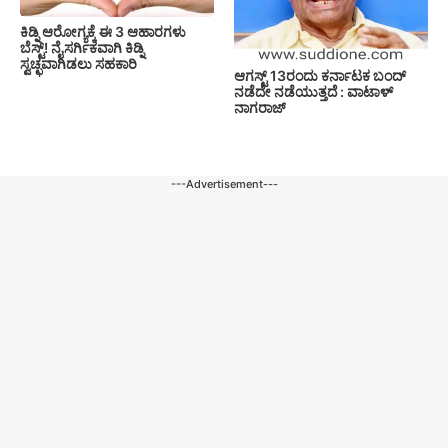
ಕಿಡ್ನಿ ಆರೋಗ್ಯಕ್ಕೆ ಈ 3 ಆಹಾರಗಳು
ಬೆಸ್ಟ್‌! ನೈಸರ್ಗಿಕವಾಗಿ ಕಿಡ್ನಿ
ಸ್ವಚ್ಛವಾಗಿಡಲು ಸಹಕಾರಿ
ಆಗಸ್ಟ್ 13ರಂದು ಕರ್ನಾಟಕ ಬಂದ್
ನಡೆದೇ ನಡೆಯುತ್ತದೆ : ವಾಟಾಳ್
ನಾಗರಾಜ್
---Advertisement---