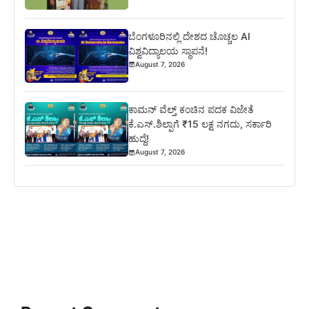
ಬೆಂಗಳೂರಿನಲ್ಲಿ ದೇಶದ ಚೊಚ್ಚಲ AI
ವಿಶ್ವವಿದ್ಯಾಲಯ ಸ್ಥಾಪನೆ!
August 7, 2026
ಕಾಮನ್ ವೆಲ್ತ್ ಕಂಚಿನ ಪದಕ ವಿಜೇತೆ
ಕೆ.ಎಸ್.ಶಿಲ್ಪಾಗೆ ₹15 ಲಕ್ಷ ನಗದು, ಸರ್ಕಾರಿ
ಹುದ್ದೆ!
August 7, 2026