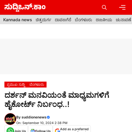
Skip
to
content
Men
Kannada news
ಚಿತ್ರದುರ್ಗ
ದಾವಣಗೆರೆ
ಬೆಂಗಳೂರು
ರಾಜಕೀಯ
ಚುನಾವಣೆ
ಪ್ರಮುಖ ಸುದ್ದಿ
ಬೆಂಗಳೂರು
ದರ್ಶನ್ ಮನವಿಯಂತೆ ಮಾಧ್ಯಮಗಳಿಗೆ
ಹೈಕೋರ್ಟ್ ನಿರ್ಬಂಧ..!
By
suddionenews
On: September 10, 2024 2:38 PM
Add as a preferred
Join Us
Follow Us