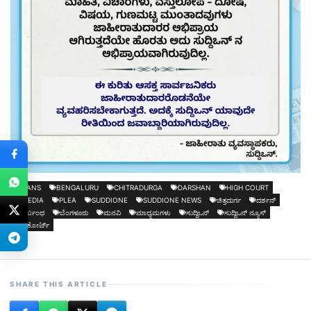
BANS
BENGALURU
CHITRADURGA
DARSHAN
HIGH COURT
MEDIA
PLEA
SUDDIONE
SUDDIONE NEWS
ಚಿತ್ರದುರ್ಗ
ದರ್ಶನ್
ನಿರ್ಬಂಧ
ಬೆಂಗಳೂರು
ಮನವಿ
ಮಾಧ್ಯಮಗಳು
ಸುದ್ದಿಒನ್
ಸುದ್ದಿಒನ್ ನ್ಯೂಸ್
ಹೈಕೋರ್ಟ್
SHARE THIS ARTICLE