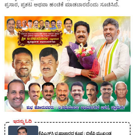
ಪ್ರಸಾರ, ಪ್ರಕಟ ಅಥವಾ ಹಂಚಿಕೆ‌ ಮಾಡಬಾರದೆಂದು ಸೂಚಿಸಿದೆ.
ಇದನ್ನು ಓದಿ
ಕೆಪಿಎಸ್‍ಸಿ ಭ್ರಷ್ಟಾಚಾರದ ಕೂಪ : ಬಿಜೆಪಿ ಮುಖಂಡ