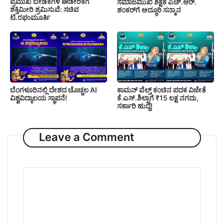
ಪ್ರಮುಖ ಬೇಡಿಕೆಗಳ ಈಡೇರಿಕೆಗೆ
ಸಮಾಜಮುಖಿ ಶಿಕ್ಷಕ ಎಚ್.ಆರ್.
ಶಕ್ತಿಮೀರಿ ಶ್ರಮಿಸುವೆ: ಸಚಿವ
ಶಂಕರ್‌ಗೆ ಅದ್ಧೂರಿ ಸನ್ಮಾನ
ಟಿ.ರಘುಮೂರ್ತಿ
ಬೆಂಗಳೂರಿನಲ್ಲಿ ದೇಶದ ಚೊಚ್ಚಲ AI
ಕಾಮನ್ ವೆಲ್ತ್ ಕಂಚಿನ ಪದಕ ವಿಜೇತೆ
ವಿಶ್ವವಿದ್ಯಾಲಯ ಸ್ಥಾಪನೆ!
ಕೆ.ಎಸ್.ಶಿಲ್ಪಾಗೆ ₹15 ಲಕ್ಷ ನಗದು,
ಸರ್ಕಾರಿ ಹುದ್ದೆ!
Leave a Comment
Comment