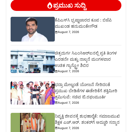
ಪ್ರಮುಖ ಸುದ್ದಿ
ಕೆಪಿಎಸ್‍ಸಿ ಭ್ರಷ್ಟಾಚಾರದ ಕೂಪ : ಬಿಜೆಪಿ
ಮುಖಂಡ ಹನುಮಂತೇಗೌಡ
August 7, 2026
ಚಿತ್ರದುರ್ಗ ಸಿಎಂಸಿಆರ್‍ಐನಲ್ಲಿ ಪ್ರತಿ ತಿಂಗಳ
ಎರಡನೇ ಮತ್ತು ನಾಲ್ಕನೆ ಮಂಗಳವಾರ
ಉಚಿತ ಗ್ಯಾಸ್ಟ್ರೋ ಶಿಬಿರ
August 7, 2026
ಭದ್ರಾ ಮೇಲ್ದಂಡೆ ಯೋಜನೆ ಸೇರಿದಂತೆ
ಪ್ರಮುಖ ಬೇಡಿಕೆಗಳ ಈಡೇರಿಕೆಗೆ ಶಕ್ತಿಮೀರಿ
ಶ್ರಮಿಸುವೆ: ಸಚಿವ ಟಿ.ರಘುಮೂರ್ತಿ
August 7, 2026
ನಿವೃತ್ತಿ ಜೀವನಕ್ಕೆ ಶುಭಹಾರೈಕೆ: ಸಮಾಜಮುಖಿ
ಶಿಕ್ಷಕ ಎಚ್.ಆರ್. ಶಂಕರ್‌ಗೆ ಅದ್ಧೂರಿ ಸನ್ಮಾನ
August 7, 2026