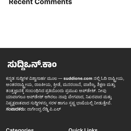
Recent Comments
ಕನ್ನಡ ಸುದ್ದಿಗಳ ವಿಶ್ವಾಸಾರ್ಹ ಮೂಲ —
suddione.com
ನಲ್ಲಿ ಓದಿ ರಾಷ್ಟ್ರೀಯ,
ಅಂತರರಾಷ್ಟ್ರೀಯ, ರಾಜಕೀಯ, ಕ್ರೀಡೆ, ಮನರಂಜನೆ, ವಾಣಿಜ್ಯ, ಶಿಕ್ಷಣ ಮತ್ತು
ತಂತ್ರಜ್ಞಾನಕ್ಕೆ ಸಂಬಂಧಿಸಿದ ಪ್ರತಿಯೊಂದು ಪ್ರಮುಖ ಅಪ್‌ಡೇಟ್. ನೀವು
ಯಾವಾಗಲೂ ಅಪ್‌ಡೇಟ್ ಆಗಿರಲು ನಾವು ವೇಗವಾದ, ನಿಖರವಾದ ಮತ್ತು
ನಿಷ್ಪಕ್ಷಪಾತವಾದ ಸುದ್ದಿಗಳನ್ನು ಸರಳ ಹಾಗೂ ಸ್ಪಷ್ಟ ಭಾಷೆಯಲ್ಲಿ ನೀಡುತ್ತೇವೆ.
ಸಂಪಾದಕರು:
ನಾಗೇಂದ್ರ ರೆಡ್ಡಿ ಪಿ.ಎಲ್
Categories
Quick Links