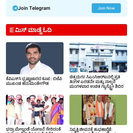
Join Telegram
Join Now
ಮಿಸ್ ಮಾಡ್ದೆ ಓದಿ
ಚಿತ್ರದುರ್ಗ ಸಿಎಂಸಿಆರ್‍ಐನಲ್ಲಿ ಪ್ರತಿ
ಕೆಪಿಎಸ್‍ಸಿ ಭ್ರಷ್ಟಾಚಾರದ ಕೂಪ : ಬಿಜೆಪಿ
ತಿಂಗಳ ಎರಡನೇ ಮತ್ತು ನಾಲ್ಕನೆ
ಮುಖಂಡ ಹನುಮಂತೇಗೌಡ
ಮಂಗಳವಾರ ಉಚಿತ ಗ್ಯಾಸ್ಟ್ರೋ ಶಿಬಿರ
ಭದ್ರಾ ಮೇಲ್ದಂಡೆ ಯೋಜನೆ ಸೇರಿದಂತೆ
ನಿವೃತ್ತಿ ಜೀವನಕ್ಕೆ ಶುಭಹಾರೈಕೆ: