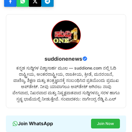
suddionenews
ಕನ್ನಡ ಸುದ್ದಿಗಳ ವಿಶ್ವಾಸಾರ್ಹ ಮೂಲ — suddione.com ನಲ್ಲಿ ಓದಿ
ರಾಷ್ಟ್ರೀಯ, ಅಂತರರಾಷ್ಟ್ರೀಯ, ರಾಜಕೀಯ, ಕ್ರೀಡೆ, ಮನರಂಜನೆ,
ವಾಣಿಜ್ಯ, ಶಿಕ್ಷಣ ಮತ್ತು ತಂತ್ರಜ್ಞಾನಕ್ಕೆ ಸಂಬಂಧಿಸಿದ ಪ್ರತಿಯೊಂದು ಪ್ರಮುಖ
ಅಪ್‌ಡೇಟ್. ನೀವು ಯಾವಾಗಲೂ ಅಪ್‌ಡೇಟ್ ಆಗಿರಲು ನಾವು
ವೇಗವಾದ, ನಿಖರವಾದ ಮತ್ತು ನಿಷ್ಪಕ್ಷಪಾತವಾದ ಸುದ್ದಿಗಳನ್ನು ಸರಳ ಹಾಗೂ
ಸ್ಪಷ್ಟ ಭಾಷೆಯಲ್ಲಿ ನೀಡುತ್ತೇವೆ. ಸಂಪಾದಕರು: ನಾಗೇಂದ್ರ ರೆಡ್ಡಿ ಪಿ.ಎಲ್
Join WhatsApp
Join Now