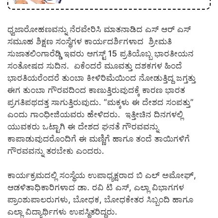
ಧ್ವಜಾರೋಹಣವನ್ನು ನೆರವೇರಿಸಿ ಮಾತನಾಡಿದ ಎಸ್‌ ಆರ್‌ ಎಸ್‌
ಸಮೂಹ ಶಿಕ್ಷಣ ಸಂಸ್ಥೆಗಳ ಕಾರ್ಯದರ್ಶಿಗಳಾದ ಶ್ರೀಮತಿ
ಸುಜಾತಲಿಂಗಾರೆಡ್ಡಿ ಇವರು ಆಗಸ್ಟ್‌ 15 ಪ್ರತಿಯೊಬ್ಬ ಭಾರತೀಯನ
ಸಂತೋಷದ ಸುದಿನ. ಏಕೆಂದರೆ ಮೂವತ್ತು ದಶಕಗಳ ಹಿಂದೆ
ಭಾರತಿಯರೆಂದರೆ ತುಂಬಾ ಕೀಳಿರಿಮೆಯಿಂದ ನೋಡುತ್ತಿದ್ದ ಜಗ್ತತ್ತು
ಈಗ ತುಂಬಾ ಗೌರವದಿಂದ ಕಾಣುತ್ತಿರುವುದಕ್ಕೆ ಕಾರಣ ಭಾರತ
ಪ್ರಗತಿಪಥದತ್ತ ಸಾಗುತ್ತಿರುವುದು. “ಮಕ್ಕಳು ಈ ದೇಶದ ಸಂಪತ್ತು”
ಎಂದು ಗಾಂಧೀಜಿಯವರು ಹೇಳಿದರು. ಇತ್ತೀಚಿನ ದಿನಗಳಲ್ಲಿ
ಯುವಕರು ಒಟ್ಟಾಗಿ ಈ ದೇಶದ ಘನತೆ ಗೌರವವನ್ನು
ಕಾಪಾಡುವುದರೊಂದಿಗೆ ಈ ಮಣ್ಣಿಗೆ ಹಾಗೂ ತಂದೆ ತಾಯಿಗಳಿಗೆ
ಗೌರವವನ್ನು ತರಬೇಕು ಎಂದರು.
ಕಾರ್ಯಕ್ರಮದಲ್ಲಿ ಸಂಸ್ಥೆಯ ಉಪಾಧ್ಯಕ್ಷರಾದ ಬಿ ಎಲ್‌ ಅಮೋಘ್‌,
ಆಡಳಿತಾಧಿಕಾರಿಗಳಾದ ಡಾ. ರವಿ ಟಿ ಎಸ್‌, ಎಲ್ಲಾ ವಿಭಾಗಗಳ
ಪ್ರಾಂಶುಪಾಲರುಗಳು, ಬೋಧಕ, ಬೋಧಕೇತರ ಸಿಬ್ಬಂದಿ ಹಾಗೂ
ಎಲ್ಲಾ ವಿದ್ಯಾರ್ಥಿಗಳು ಉಪಸ್ಥಿತರಿದ್ದರು.