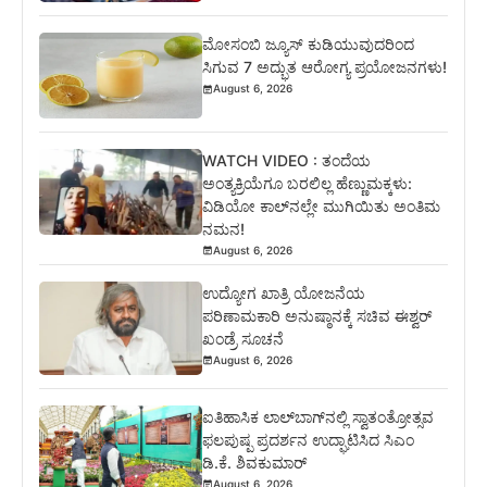
ಮೋಸಂಬಿ ಜ್ಯೂಸ್ ಕುಡಿಯುವುದರಿಂದ
ಸಿಗುವ 7 ಅದ್ಭುತ ಆರೋಗ್ಯ ಪ್ರಯೋಜನಗಳು!
August 6, 2026
WATCH VIDEO : ತಂದೆಯ
ಅಂತ್ಯಕ್ರಿಯೆಗೂ ಬರಲಿಲ್ಲ ಹೆಣ್ಣುಮಕ್ಕಳು:
ವಿಡಿಯೋ ಕಾಲ್‌ನಲ್ಲೇ ಮುಗಿಯಿತು ಅಂತಿಮ
ನಮನ!
August 6, 2026
ಉದ್ಯೋಗ ಖಾತ್ರಿ ಯೋಜನೆಯ
ಪರಿಣಾಮಕಾರಿ ಅನುಷ್ಠಾನಕ್ಕೆ ಸಚಿವ ಈಶ್ವರ್
ಖಂಡ್ರೆ ಸೂಚನೆ
August 6, 2026
ಐತಿಹಾಸಿಕ ಲಾಲ್‌ಬಾಗ್‌ನಲ್ಲಿ ಸ್ವಾತಂತ್ರೋತ್ಸವ
ಫಲಪುಷ್ಪ ಪ್ರದರ್ಶನ ಉದ್ಘಾಟಿಸಿದ ಸಿಎಂ
ಡಿ.ಕೆ. ಶಿವಕುಮಾರ್
August 6, 2026