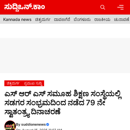
Skip
to
content
Men
Kannada news
ಚಿತ್ರದುರ್ಗ
ದಾವಣಗೆರೆ
ಬೆಂಗಳೂರು
ರಾಜಕೀಯ
ಚುನಾವಣೆ
ಚಿತ್ರದುರ್ಗ
ಪ್ರಮುಖ ಸುದ್ದಿ
ಎಸ್‌ ಆರ್‌ ಎಸ್‌ ಸಮೂಹ ಶಿಕ್ಷಣ ಸಂಸ್ಥೆಯಲ್ಲಿ
ಸಡಗರ ಸಂಭ್ರಮದಿಂದ ನಡೆದ 79 ನೇ
ಸ್ವಾತಂತ್ರ್ಯ ದಿನಾಚರಣೆ
By
suddionenews
On: August 15, 2025 11:07 AM