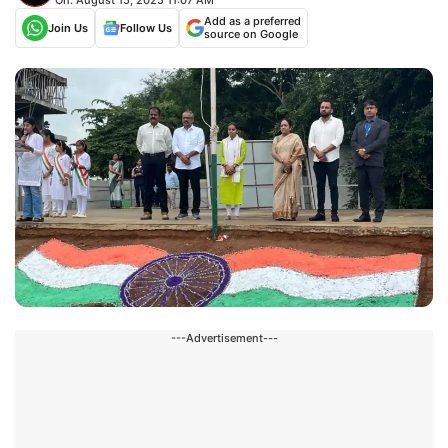
Add as a preferred
Join Us
Follow Us
source on Google
---Advertisement---