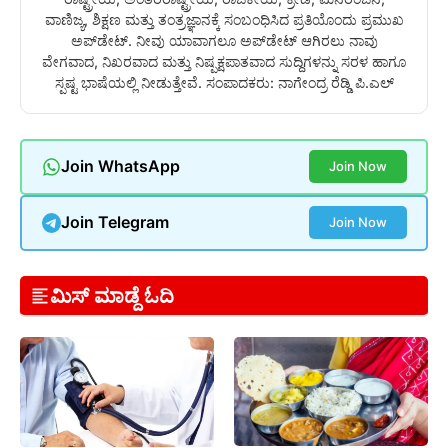
ವಾಣಿಜ್ಯ, ಶಿಕ್ಷಣ ಮತ್ತು ತಂತ್ರಜ್ಞಾನಕ್ಕೆ ಸಂಬಂಧಿಸಿದ ಪ್ರತಿಯೊಂದು ಪ್ರಮುಖ
ಅಪ್‌ಡೇಟ್. ನೀವು ಯಾವಾಗಲೂ ಅಪ್‌ಡೇಟ್ ಆಗಿರಲು ನಾವು
ವೇಗವಾದ, ನಿಖರವಾದ ಮತ್ತು ನಿಷ್ಪಕ್ಷಪಾತವಾದ ಸುದ್ದಿಗಳನ್ನು ಸರಳ ಹಾಗೂ
ಸ್ಪಷ್ಟ ಭಾಷೆಯಲ್ಲಿ ನೀಡುತ್ತೇವೆ. ಸಂಪಾದಕರು: ನಾಗೇಂದ್ರ ರೆಡ್ಡಿ ಪಿ.ಎಲ್
Join WhatsApp
Join Now
Join Telegram
Join Now
ಮಿಸ್ ಮಾಡ್ದೆ ಓದಿ