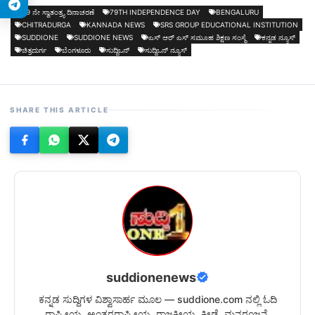
79 ನೇ ಸ್ವಾತಂತ್ರ್ಯ ದಿನಾಚರಣೆ
79TH INDEPENDENCE DAY
BENGALURU
CHITRADURGA
KANNADA NEWS
SRS GROUP EDUCATIONAL INSTITUTION
SUDDIONE
SUDDIONE NEWS
ಎಸ್‌ ಆರ್‌ ಎಸ್‌ ಸಮೂಹ ಶಿಕ್ಷಣ ಸಂಸ್ಥೆ
ಕನ್ನಡ ನ್ಯೂಸ್
ಚಿತ್ರದುರ್ಗ
ಬೆಂಗಳೂರು
ಸುದ್ದಿಒನ್
ಸುದ್ದಿಒನ್ ನ್ಯೂಸ್
SHARE THIS ARTICLE
suddionenews
ಕನ್ನಡ ಸುದ್ದಿಗಳ ವಿಶ್ವಾಸಾರ್ಹ ಮೂಲ — suddione.com ನಲ್ಲಿ ಓದಿ
ರಾಷ್ಟ್ರೀಯ, ಅಂತರರಾಷ್ಟ್ರೀಯ, ರಾಜಕೀಯ, ಕ್ರೀಡೆ, ಮನರಂಜನೆ,