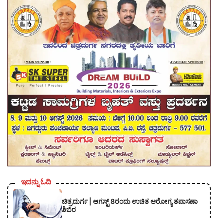
ಇದನ್ನು ಓದಿ
ಚಿತ್ರದುರ್ಗ | ಆಗಸ್ಟ್ 8ರಂದು ಉಚಿತ ಆರೋಗ್ಯ ತಪಾಸಣಾ
ಶಿಬಿರ