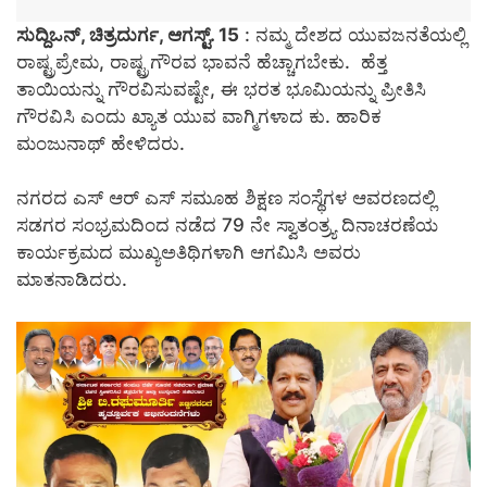
ಸುದ್ದಿಒನ್, ಚಿತ್ರದುರ್ಗ, ಆಗಸ್ಟ್. 15
: ನಮ್ಮ ದೇಶದ ಯುವಜನತೆಯಲ್ಲಿ
ರಾಷ್ಟ್ರಪ್ರೇಮ, ರಾಷ್ಟ್ರಗೌರವ ಭಾವನೆ ಹೆಚ್ಚಾಗಬೇಕು. ಹೆತ್ತ
ತಾಯಿಯನ್ನು ಗೌರವಿಸುವಷ್ಟೇ, ಈ ಭರತ ಭೂಮಿಯನ್ನು ಪ್ರೀತಿಸಿ
ಗೌರವಿಸಿ ಎಂದು ಖ್ಯಾತ ಯುವ ವಾಗ್ಮಿಗಳಾದ ಕು. ಹಾರಿಕ
ಮಂಜುನಾಥ್‌ ಹೇಳಿದರು.
ನಗರದ ಎಸ್‌ ಆರ್‌ ಎಸ್‌ ಸಮೂಹ ಶಿಕ್ಷಣ ಸಂಸ್ಥೆಗಳ ಆವರಣದಲ್ಲಿ
ಸಡಗರ ಸಂಭ್ರಮದಿಂದ ನಡೆದ 79 ನೇ ಸ್ವಾತಂತ್ರ್ಯ ದಿನಾಚರಣೆಯ
ಕಾರ್ಯಕ್ರಮದ ಮುಖ್ಯಅತಿಥಿಗಳಾಗಿ ಆಗಮಿಸಿ ಅವರು
ಮಾತನಾಡಿದರು.