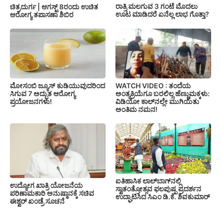
ರಾತ್ರಿ ಮಲಗುವ 3 ಗಂಟೆ ಮೊದಲು
ಚಿತ್ರದುರ್ಗ | ಆಗಸ್ಟ್ 8ರಂದು ಉಚಿತ
ಊಟ ಮಾಡಿದರೆ ಏನೆಲ್ಲ ಲಾಭ ಗೊತ್ತಾ?
ಆರೋಗ್ಯ ತಪಾಸಣಾ ಶಿಬಿರ
ಮೋಸಂಬಿ ಜ್ಯೂಸ್ ಕುಡಿಯುವುದರಿಂದ
WATCH VIDEO : ತಂದೆಯ
ಸಿಗುವ 7 ಅದ್ಭುತ ಆರೋಗ್ಯ
ಅಂತ್ಯಕ್ರಿಯೆಗೂ ಬರಲಿಲ್ಲ ಹೆಣ್ಣುಮಕ್ಕಳು:
ಪ್ರಯೋಜನಗಳು!
ವಿಡಿಯೋ ಕಾಲ್‌ನಲ್ಲೇ ಮುಗಿಯಿತು
ಅಂತಿಮ ನಮನ!
ಐತಿಹಾಸಿಕ ಲಾಲ್‌ಬಾಗ್‌ನಲ್ಲಿ
ಉದ್ಯೋಗ ಖಾತ್ರಿ ಯೋಜನೆಯ
ಸ್ವಾತಂತ್ರೋತ್ಸವ ಫಲಪುಷ್ಪ ಪ್ರದರ್ಶನ
ಪರಿಣಾಮಕಾರಿ ಅನುಷ್ಠಾನಕ್ಕೆ ಸಚಿವ
ಉದ್ಘಾಟಿಸಿದ ಸಿಎಂ ಡಿ.ಕೆ. ಶಿವಕುಮಾರ್
ಈಶ್ವರ್ ಖಂಡ್ರೆ ಸೂಚನೆ