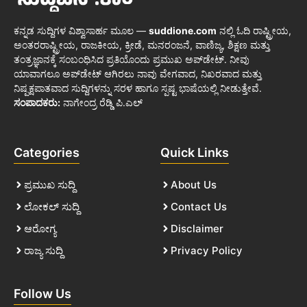
ಕನ್ನಡ ಸುದ್ದಿಗಳ ವಿಶ್ವಾಸಾರ್ಹ ಮೂಲ —
suddione.com
ನಲ್ಲಿ ಓದಿ ರಾಷ್ಟ್ರೀಯ,
ಅಂತರರಾಷ್ಟ್ರೀಯ, ರಾಜಕೀಯ, ಕ್ರೀಡೆ, ಮನರಂಜನೆ, ವಾಣಿಜ್ಯ, ಶಿಕ್ಷಣ ಮತ್ತು
ತಂತ್ರಜ್ಞಾನಕ್ಕೆ ಸಂಬಂಧಿಸಿದ ಪ್ರತಿಯೊಂದು ಪ್ರಮುಖ ಅಪ್‌ಡೇಟ್. ನೀವು
ಯಾವಾಗಲೂ ಅಪ್‌ಡೇಟ್ ಆಗಿರಲು ನಾವು ವೇಗವಾದ, ನಿಖರವಾದ ಮತ್ತು
ನಿಷ್ಪಕ್ಷಪಾತವಾದ ಸುದ್ದಿಗಳನ್ನು ಸರಳ ಹಾಗೂ ಸ್ಪಷ್ಟ ಭಾಷೆಯಲ್ಲಿ ನೀಡುತ್ತೇವೆ.
ಸಂಪಾದಕರು:
ನಾಗೇಂದ್ರ ರೆಡ್ಡಿ ಪಿ.ಎಲ್
Categories
Quick Links
ಪ್ರಮುಖ ಸುದ್ದಿ
About Us
ಲೋಕಲ್ ಸುದ್ದಿ
Contact Us
ಆರೋಗ್ಯ
Disclaimer
ರಾಜ್ಯ ಸುದ್ದಿ
Privacy Policy
Follow Us