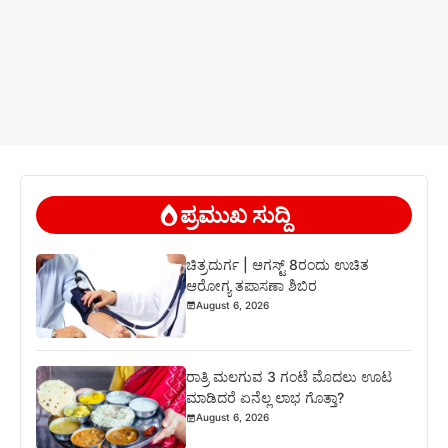
ಪ್ರಮುಖ ಸುದ್ದಿ
ಚಿತ್ರದುರ್ಗ | ಆಗಸ್ಟ್ 8ರಂದು ಉಚಿತ
ಆರೋಗ್ಯ ತಪಾಸಣಾ ಶಿಬಿರ
August 6, 2026
ರಾತ್ರಿ ಮಲಗುವ 3 ಗಂಟೆ ಮೊದಲು ಊಟ
ಮಾಡಿದರೆ ಏನೆಲ್ಲ ಲಾಭ ಗೊತ್ತಾ?
August 6, 2026