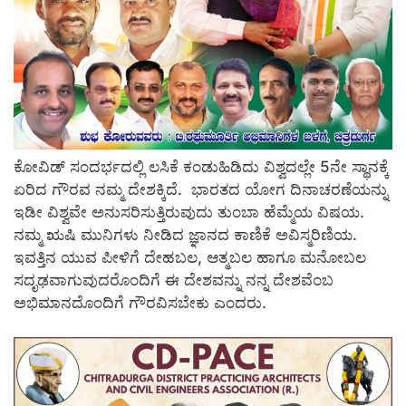
ಕೋವಿಡ್‌ ಸಂದರ್ಭದಲ್ಲಿ ಲಸಿಕೆ ಕಂಡುಹಿಡಿದು ವಿಶ್ವದಲ್ಲೇ 5ನೇ ಸ್ಥಾನಕ್ಕೆ
ಏರಿದ ಗೌರವ ನಮ್ಮ ದೇಶಕ್ಕಿದೆ. ಭಾರತದ ಯೋಗ ದಿನಾಚರಣೆಯನ್ನು
ಇಡೀ ವಿಶ್ವವೇ ಅನುಸರಿಸುತ್ತಿರುವುದು ತುಂಬಾ ಹೆಮ್ಮೆಯ ವಿಷಯ.
ನಮ್ಮ ಋಷಿ ಮುನಿಗಳು ನೀಡಿದ ಜ್ಞಾನದ ಕಾಣಿಕೆ ಅವಿಸ್ಮರಿಣಿಯ.
ಇವತ್ತಿನ ಯುವ ಪೀಳಿಗೆ ದೇಹಬಲ, ಆತ್ಮಬಲ ಹಾಗೂ ಮನೋಬಲ
ಸದೃಢವಾಗುವುದರೊಂದಿಗೆ ಈ ದೇಶವನ್ನು ನನ್ನ ದೇಶವೆಂಬ
ಅಭಿಮಾನದೊಂದಿಗೆ ಗೌರವಿಸಬೇಕು ಎಂದರು.