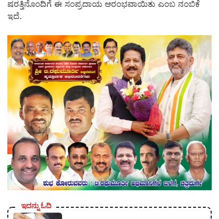
ಷರತ್ತಿನೊಂದಿಗೆ ಈ ಸಂಪ್ರದಾಯ ಆರಂಭವಾಯಿತು ಎಂಬ ನಂಬಿಕೆ
ಇದೆ.
ಇದನ್ನು ಓದಿ