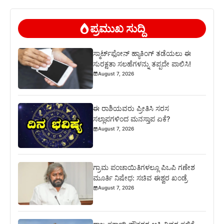
ಪ್ರಮುಖ ಸುದ್ದಿ
ಸ್ಮಾರ್ಟ್‌ಫೋನ್ ಹ್ಯಾಕಿಂಗ್ ತಡೆಯಲು ಈ
ಸುರಕ್ಷತಾ ಸಲಹೆಗಳನ್ನು ತಪ್ಪದೇ ಪಾಲಿಸಿ!
August 7, 2026
ಈ ರಾಶಿಯವರು ಪ್ರೀತಿಸಿ ಸರಸ
ಸಲ್ಲಾಪಗಳಿಂದ ಮನಸ್ತಾಪ ಏಕೆ?
August 7, 2026
ಗ್ರಾಮ ಪಂಚಾಯಿತಿಗಳಲ್ಲೂ ಪಿಒಪಿ ಗಣೇಶ
ಮೂರ್ತಿ ನಿಷೇಧ: ಸಚಿವ ಈಶ್ವರ ಖಂಡ್ರೆ
August 7, 2026