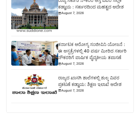
ರಾಜ್ಯ ಸರ್ಕಾರಿ ನೌಕರರ ಆಸ್ತಿ ವಿವರ ಸಲ್ಲಿಕೆ
ಕಡ್ಡಾಯ : ಸರ್ಕಾರದಿಂದ ಮಹತ್ವದ ಆದೇಶ
August 7, 2026
ಕರ್ನಾಟಕ ಆರೋಗ್ಯ ಸಂಜೀವಿನಿ ಯೋಜನೆ :
ಈ ಆಸ್ಪತ್ರೆಗಳಲ್ಲಿ 40 ವರ್ಷ ಮೀರಿದ ಸರ್ಕಾರಿ
ನೌಕರರಿಗೆ ವಾರ್ಷಿಕ ವೈದ್ಯಕೀಯ ತಪಾಸಣೆ
August 7, 2026
ರಾಜ್ಯದ ಖಾಸಗಿ ಶಾಲೆಗಳಲ್ಲಿ ಶುಲ್ಕ ವಿವರ
ಪ್ರಕಟಣೆ ಕಡ್ಡಾಯ: ಶಿಕ್ಷಣ ಇಲಾಖೆ ಆದೇಶ
August 7, 2026