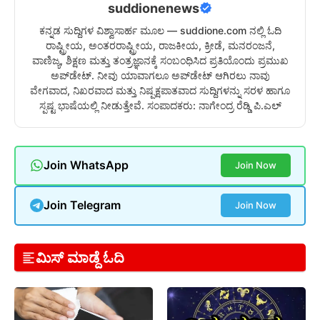
suddionenews
ಕನ್ನಡ ಸುದ್ದಿಗಳ ವಿಶ್ವಾಸಾರ್ಹ ಮೂಲ — suddione.com ನಲ್ಲಿ ಓದಿ
ರಾಷ್ಟ್ರೀಯ, ಅಂತರರಾಷ್ಟ್ರೀಯ, ರಾಜಕೀಯ, ಕ್ರೀಡೆ, ಮನರಂಜನೆ,
ವಾಣಿಜ್ಯ, ಶಿಕ್ಷಣ ಮತ್ತು ತಂತ್ರಜ್ಞಾನಕ್ಕೆ ಸಂಬಂಧಿಸಿದ ಪ್ರತಿಯೊಂದು ಪ್ರಮುಖ
ಅಪ್‌ಡೇಟ್. ನೀವು ಯಾವಾಗಲೂ ಅಪ್‌ಡೇಟ್ ಆಗಿರಲು ನಾವು
ವೇಗವಾದ, ನಿಖರವಾದ ಮತ್ತು ನಿಷ್ಪಕ್ಷಪಾತವಾದ ಸುದ್ದಿಗಳನ್ನು ಸರಳ ಹಾಗೂ
ಸ್ಪಷ್ಟ ಭಾಷೆಯಲ್ಲಿ ನೀಡುತ್ತೇವೆ. ಸಂಪಾದಕರು: ನಾಗೇಂದ್ರ ರೆಡ್ಡಿ ಪಿ.ಎಲ್
Join WhatsApp
Join Now
Join Telegram
Join Now
ಮಿಸ್ ಮಾಡ್ದೆ ಓದಿ