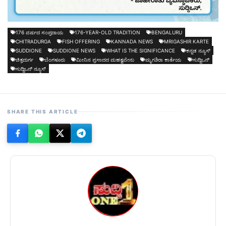
176 ವರ್ಷದ ಸಂಪ್ರದಾಯ
176-YEAR-OLD TRADITION
BENGALURU
CHITRADURGA
FISH OFFERING
KANNADA NEWS
MRIGASHIR KARTE
SUDDIONE
SUDDIONE NEWS
WHAT IS THE SIGNIFICANCE
ಕನ್ನಡ ನ್ಯೂಸ್
ಚಿತ್ರದುರ್ಗ
ಬೆಂಗಳೂರು
ಮೀನಿನ ಪ್ರಸಾದದ ಮಹತ್ವವೇನು
ಮೃಗಶಿರಾ ಕಾರ್ತೆಯ
ಸುದ್ದಿಒನ್
ಸುದ್ದಿಒನ್ ನ್ಯೂಸ್
SHARE THIS ARTICLE