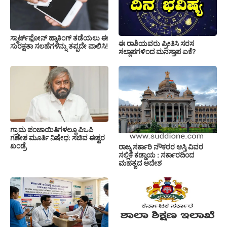
ಸ್ಮಾರ್ಟ್‌ಫೋನ್ ಹ್ಯಾಕಿಂಗ್ ತಡೆಯಲು ಈ
ಈ ರಾಶಿಯವರು ಪ್ರೀತಿಸಿ ಸರಸ
ಸುರಕ್ಷತಾ ಸಲಹೆಗಳನ್ನು ತಪ್ಪದೇ ಪಾಲಿಸಿ!
ಸಲ್ಲಾಪಗಳಿಂದ ಮನಸ್ತಾಪ ಏಕೆ?
ಗ್ರಾಮ ಪಂಚಾಯಿತಿಗಳಲ್ಲೂ ಪಿಒಪಿ
ಗಣೇಶ ಮೂರ್ತಿ ನಿಷೇಧ: ಸಚಿವ ಈಶ್ವರ
ಖಂಡ್ರೆ
ರಾಜ್ಯ ಸರ್ಕಾರಿ ನೌಕರರ ಆಸ್ತಿ ವಿವರ
ಸಲ್ಲಿಕೆ ಕಡ್ಡಾಯ : ಸರ್ಕಾರದಿಂದ
ಮಹತ್ವದ ಆದೇಶ