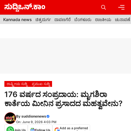
Skip
to
content
Men
Kannada news
ಚಿತ್ರದುರ್ಗ
ದಾವಣಗೆರೆ
ಬೆಂಗಳೂರು
ರಾಜಕೀಯ
ಚುನಾವಣೆ
ರಾಷ್ಟ್ರೀಯ ಸುದ್ದಿ
ಪ್ರಮುಖ ಸುದ್ದಿ
176 ವರ್ಷದ ಸಂಪ್ರದಾಯ: ಮೃಗಶಿರಾ
ಕಾರ್ತೆಯ ಮೀನಿನ ಪ್ರಸಾದದ ಮಹತ್ವವೇನು?
By
suddionenews
On: June 9, 2026 4:03 PM
Add as a preferred
Join Us
Follow Us