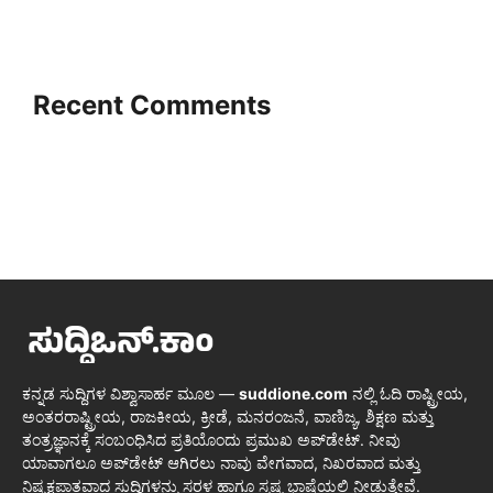
Recent Comments
ಕನ್ನಡ ಸುದ್ದಿಗಳ ವಿಶ್ವಾಸಾರ್ಹ ಮೂಲ —
suddione.com
ನಲ್ಲಿ ಓದಿ ರಾಷ್ಟ್ರೀಯ,
ಅಂತರರಾಷ್ಟ್ರೀಯ, ರಾಜಕೀಯ, ಕ್ರೀಡೆ, ಮನರಂಜನೆ, ವಾಣಿಜ್ಯ, ಶಿಕ್ಷಣ ಮತ್ತು
ತಂತ್ರಜ್ಞಾನಕ್ಕೆ ಸಂಬಂಧಿಸಿದ ಪ್ರತಿಯೊಂದು ಪ್ರಮುಖ ಅಪ್‌ಡೇಟ್. ನೀವು
ಯಾವಾಗಲೂ ಅಪ್‌ಡೇಟ್ ಆಗಿರಲು ನಾವು ವೇಗವಾದ, ನಿಖರವಾದ ಮತ್ತು
ನಿಷ್ಪಕ್ಷಪಾತವಾದ ಸುದ್ದಿಗಳನ್ನು ಸರಳ ಹಾಗೂ ಸ್ಪಷ್ಟ ಭಾಷೆಯಲ್ಲಿ ನೀಡುತ್ತೇವೆ.