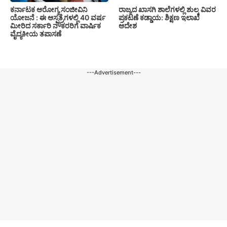
ಕರ್ನಾಟಕ ಆರೋಗ್ಯ ಸಂಜೀವಿನಿ
ರಾಜ್ಯದ ಖಾಸಗಿ ಶಾಲೆಗಳಲ್ಲಿ ಶುಲ್ಕ ವಿವರ
ಯೋಜನೆ : ಈ ಆಸ್ಪತ್ರೆಗಳಲ್ಲಿ 40 ವರ್ಷ
ಪ್ರಕಟಣೆ ಕಡ್ಡಾಯ: ಶಿಕ್ಷಣ ಇಲಾಖೆ
ಮೀರಿದ ಸರ್ಕಾರಿ ನೌಕರರಿಗೆ ವಾರ್ಷಿಕ
ಆದೇಶ
ವೈದ್ಯಕೀಯ ತಪಾಸಣೆ
---Advertisement---