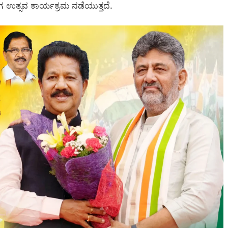
ಗ ಉತ್ಸವ ಕಾರ್ಯಕ್ರಮ ನಡೆಯುತ್ತದೆ.