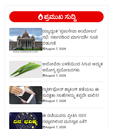
ಪ್ರಮುಖ ಸುದ್ದಿ
ರಾಜ್ಯದ್ಯಂತ ‘ಪ್ರಜಾಸೇವಾ ಆಂದೋಲನ’
ಸಭೆ: ಸರ್ಕಾರದಿಂದ ಮಾರ್ಗದರ್ಶಿ ಸೂಚಿ
ಬಿಡುಗಡೆ
August 7, 2026
ಅಲೋವೆರಾ ಬಳಕೆಯಿಂದ ಸಿಗುವ ಅದ್ಭುತ
ಆರೋಗ್ಯ ಪ್ರಯೋಜನಗಳು
August 7, 2026
ಸ್ಮಾರ್ಟ್‌ಫೋನ್ ಹ್ಯಾಕಿಂಗ್ ತಡೆಯಲು ಈ
ಸುರಕ್ಷತಾ ಸಲಹೆಗಳನ್ನು ತಪ್ಪದೇ ಪಾಲಿಸಿ!
August 7, 2026
ಈ ರಾಶಿಯವರು ಪ್ರೀತಿಸಿ ಸರಸ
ಸಲ್ಲಾಪಗಳಿಂದ ಮನಸ್ತಾಪ ಏಕೆ?
August 7, 2026