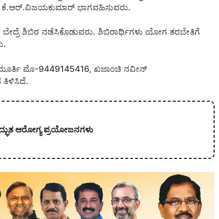
ಿ.ರಶ್ಮಿ, ಕೆ.ಆರ್.ವಿಜಯಕುಮಾರ್ ಭಾಗವಹಿಸುವರು.
ಾ ಬೇದ್ರೆ ಶಿಬಿರ ನಡೆಸಿಕೊಡುವರು. ಶಿಬಿರಾರ್ಥಿಗಳು ಯೋಗ ತರಬೇತಿಗೆ
ು.
ುರುಮೂರ್ತಿ ಮೊ-9449145416, ಖಜಾಂಚಿ ನವೀನ್
ಿಳಿಸಿದೆ.
್ಭುತ ಆರೋಗ್ಯ ಪ್ರಯೋಜನಗಳು