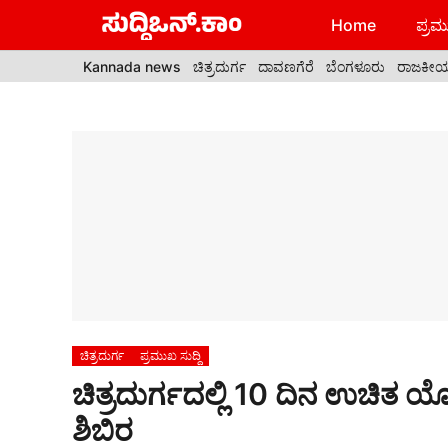
Skip
Home
ಪ್ರಮು
to
content
Kannada news
ಚಿತ್ರದುರ್ಗ
ದಾವಣಗೆರೆ
ಬೆಂಗಳೂರು
ರಾಜಕೀ
ಚಿತ್ರದುರ್ಗ
ಪ್ರಮುಖ ಸುದ್ದಿ
ಚಿತ್ರದುರ್ಗದಲ್ಲಿ 10 ದಿನ ಉಚಿತ 
ಶಿಬಿರ