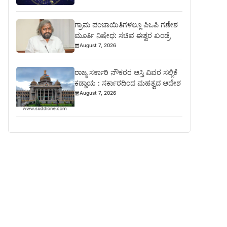
ಗ್ರಾಮ ಪಂಚಾಯಿತಿಗಳಲ್ಲೂ ಪಿಒಪಿ ಗಣೇಶ
ಮೂರ್ತಿ ನಿಷೇಧ: ಸಚಿವ ಈಶ್ವರ ಖಂಡ್ರೆ
August 7, 2026
ರಾಜ್ಯ ಸರ್ಕಾರಿ ನೌಕರರ ಆಸ್ತಿ ವಿವರ ಸಲ್ಲಿಕೆ
ಕಡ್ಡಾಯ : ಸರ್ಕಾರದಿಂದ ಮಹತ್ವದ ಆದೇಶ
August 7, 2026