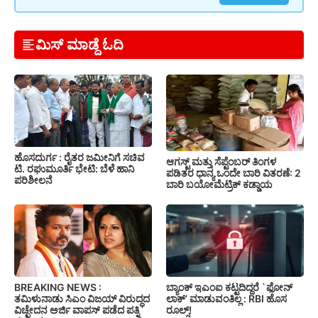
ಮಿಸ್ ಮಾಡ್ದೆ ಓದಿ
ಹೊಸದುರ್ಗ : ರೈತರ ಜಮೀನಿಗೆ ಸಚಿವ
ಆಗಸ್ಟ್ ಮತ್ತು ಸೆಪ್ಟೆಂಬರ್ ತಿಂಗಳ
ಟಿ. ರಘುಮೂರ್ತಿ ಭೇಟಿ: ಬೆಳೆ ಹಾನಿ
ಪಡಿತರ ಧಾನ್ಯ ಒಂದೇ ಬಾರಿ ವಿತರಣೆ: 2
ಪರಿಶೀಲನೆ
ಬಾರಿ ಬಯೋಮೆಟ್ರಿಕ್ ಕಡ್ಡಾಯ
BREAKING NEWS :
ಬ್ಯಾಂಕ್ ಇಎಂಐ ಕಟ್ಟದಿದ್ದರೆ `ಫೋನ್
ತಮಿಳುನಾಡು ಸಿಎಂ ವಿಜಯ್ ವಿರುದ್ಧದ
ಲಾಕ್’ ಮಾಡುವಂತಿಲ್ಲ : RBI ಹೊಸ
ವಿಚ್ಛೇದನ ಅರ್ಜಿ ವಾಪಸ್ ಪಡೆದ ಪತ್ನಿ
ರೂಲ್ಸ್!