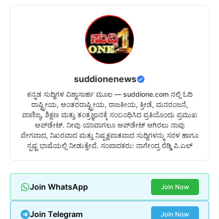
suddionenews
ಕನ್ನಡ ಸುದ್ದಿಗಳ ವಿಶ್ವಾಸಾರ್ಹ ಮೂಲ — suddione.com ನಲ್ಲಿ ಓದಿ
ರಾಷ್ಟ್ರೀಯ, ಅಂತರರಾಷ್ಟ್ರೀಯ, ರಾಜಕೀಯ, ಕ್ರೀಡೆ, ಮನರಂಜನೆ,
ವಾಣಿಜ್ಯ, ಶಿಕ್ಷಣ ಮತ್ತು ತಂತ್ರಜ್ಞಾನಕ್ಕೆ ಸಂಬಂಧಿಸಿದ ಪ್ರತಿಯೊಂದು ಪ್ರಮುಖ
ಅಪ್‌ಡೇಟ್. ನೀವು ಯಾವಾಗಲೂ ಅಪ್‌ಡೇಟ್ ಆಗಿರಲು ನಾವು
ವೇಗವಾದ, ನಿಖರವಾದ ಮತ್ತು ನಿಷ್ಪಕ್ಷಪಾತವಾದ ಸುದ್ದಿಗಳನ್ನು ಸರಳ ಹಾಗೂ
ಸ್ಪಷ್ಟ ಭಾಷೆಯಲ್ಲಿ ನೀಡುತ್ತೇವೆ. ಸಂಪಾದಕರು: ನಾಗೇಂದ್ರ ರೆಡ್ಡಿ ಪಿ.ಎಲ್
Join WhatsApp
Join Now
Join Telegram
Join Now