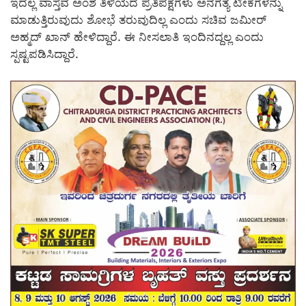
ಇದೆಲ್ಲ ವಾಸ್ತವ ಅಂಶ ತಿಳಿಯದೆ ಪ್ರತಿಪಕ್ಷಗಳು ಅನಗತ್ಯ ಟೀಕೆಗಳನ್ನು
ಮಾಡುತ್ತಿರುವುದು ಶೋಭೆ ತರುವುದಿಲ್ಲ ಎಂದು ಸಚಿವ ಜಮೀರ್
ಅಹ್ಮದ್ ಖಾನ್ ಹೇಳಿದ್ದಾರೆ. ಈ ನೀಸಲಾತಿ ಇಂದಿನದ್ದಲ್ಲ ಎಂದು
ಸ್ಪಷ್ಟಪಡಿಸಿದ್ದಾರೆ.