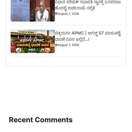
ವಿಧಾನ ಪರಿಷತ್‌ ಸಭಾಪತಿ ಸ್ಥಾನಕ್ಕೆ ಬಸವರಾಜ
ಹೊರಟ್ಟಿ ರಾಜೀನಾಮೆ ಸಲ್ಲಿಕೆ
August 7, 2026
ಚಿತ್ರದುರ್ಗ APMC | ಆಗಸ್ಟ್ 07 ಮಾರುಕಟ್ಟೆ
ಧಾರಣೆ ವಿವಿರ ಇಲ್ಲಿದೆ…!
August 7, 2026
Recent Comments