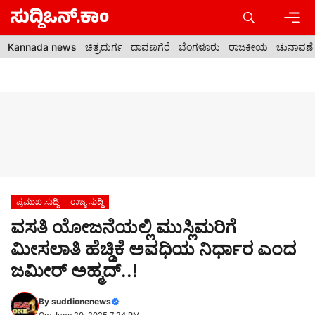
Skip
to
content
Men
Kannada news
ಚಿತ್ರದುರ್ಗ
ದಾವಣಗೆರೆ
ಬೆಂಗಳೂರು
ರಾಜಕೀಯ
ಚುನಾವಣೆ
ಪ್ರಮುಖ ಸುದ್ದಿ
ರಾಜ್ಯ ಸುದ್ದಿ
ವಸತಿ ಯೋಜನೆಯಲ್ಲಿ ಮುಸ್ಲಿಮರಿಗೆ
ಮೀಸಲಾತಿ ಹೆಚ್ಡಿಕೆ ಅವಧಿಯ ನಿರ್ಧಾರ ಎಂದ
ಜಮೀರ್ ಅಹ್ಮದ್..!
By
suddionenews
On: June 20, 2025 7:24 PM