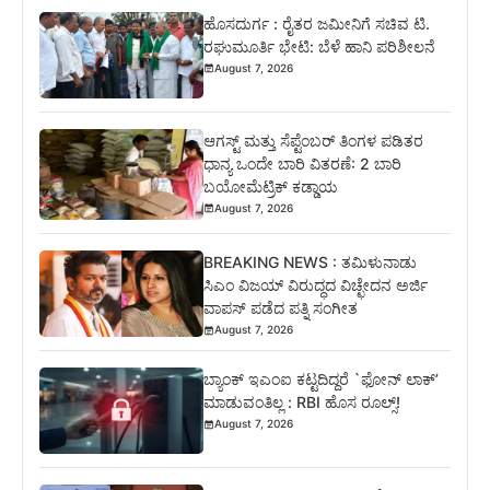
ಹೊಸದುರ್ಗ : ರೈತರ ಜಮೀನಿಗೆ ಸಚಿವ ಟಿ.
ರಘುಮೂರ್ತಿ ಭೇಟಿ: ಬೆಳೆ ಹಾನಿ ಪರಿಶೀಲನೆ
August 7, 2026
ಆಗಸ್ಟ್ ಮತ್ತು ಸೆಪ್ಟೆಂಬರ್ ತಿಂಗಳ ಪಡಿತರ
ಧಾನ್ಯ ಒಂದೇ ಬಾರಿ ವಿತರಣೆ: 2 ಬಾರಿ
ಬಯೋಮೆಟ್ರಿಕ್ ಕಡ್ಡಾಯ
August 7, 2026
BREAKING NEWS : ತಮಿಳುನಾಡು
ಸಿಎಂ ವಿಜಯ್ ವಿರುದ್ಧದ ವಿಚ್ಛೇದನ ಅರ್ಜಿ
ವಾಪಸ್ ಪಡೆದ ಪತ್ನಿ ಸಂಗೀತ
August 7, 2026
ಬ್ಯಾಂಕ್ ಇಎಂಐ ಕಟ್ಟದಿದ್ದರೆ `ಫೋನ್ ಲಾಕ್’
ಮಾಡುವಂತಿಲ್ಲ : RBI ಹೊಸ ರೂಲ್ಸ್!
August 7, 2026