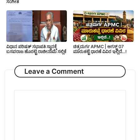
ಸಂಗೀತ
ವಿಧಾನ ಪರಿಷತ್‌ ಸಭಾಪತಿ ಸ್ಥಾನಕ್ಕೆ
ಚಿತ್ರದುರ್ಗ APMC | ಆಗಸ್ಟ್ 07
ಬಸವರಾಜ ಹೊರಟ್ಟಿ ರಾಜೀನಾಮೆ ಸಲ್ಲಿಕೆ
ಮಾರುಕಟ್ಟೆ ಧಾರಣೆ ವಿವಿರ ಇಲ್ಲಿದೆ…!
Leave a Comment
Comment