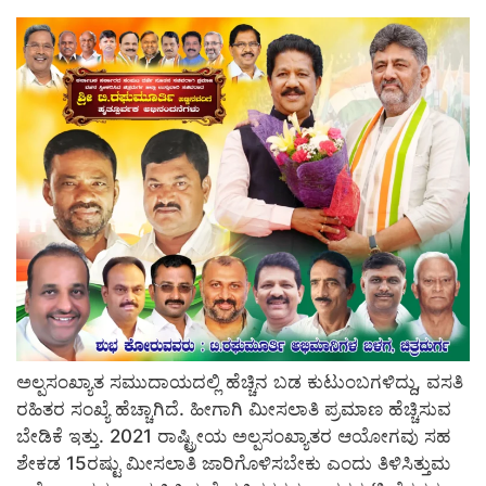
ಅಲ್ಪಸಂಖ್ಯಾತ ಸಮುದಾಯದಲ್ಲಿ ಹೆಚ್ಚಿನ ಬಡ ಕುಟುಂಬಗಳಿದ್ದು, ವಸತಿ
ರಹಿತರ ಸಂಖ್ಯೆ ಹೆಚ್ಚಾಗಿದೆ. ಹೀಗಾಗಿ ಮೀಸಲಾತಿ ಪ್ರಮಾಣ ಹೆಚ್ಚಿಸುವ
ಬೇಡಿಕೆ ಇತ್ತು. 2021 ರಾಷ್ಟ್ರೀಯ ಅಲ್ಪಸಂಖ್ಯಾತರ ಆಯೋಗವು ಸಹ
ಶೇಕಡ 15ರಷ್ಟು ಮೀಸಲಾತಿ ಜಾರಿಗೊಳಿಸಬೇಕು ಎಂದು ತಿಳಿಸಿತ್ತುಮ