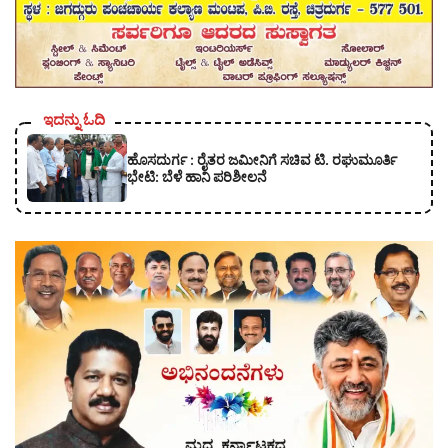
ಇದನ್ನು ಓದಿ
ಹೊಸದುರ್ಗ : ರೈತರ ಜಮೀನಿಗೆ ಸಚಿವ ಟಿ. ರಘುಮೂರ್ತಿ
ಭೇಟಿ: ಬೆಳೆ ಹಾನಿ ಪರಿಶೀಲನೆ