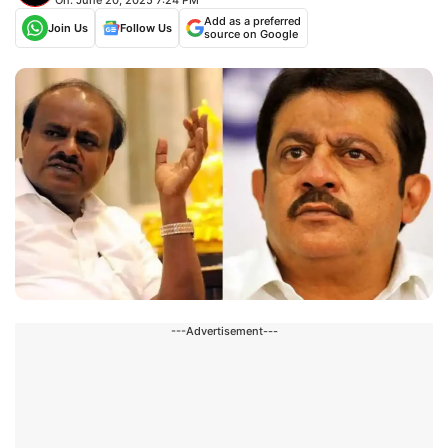
Add as a preferred
Join Us
Follow Us
source on Google
---Advertisement---