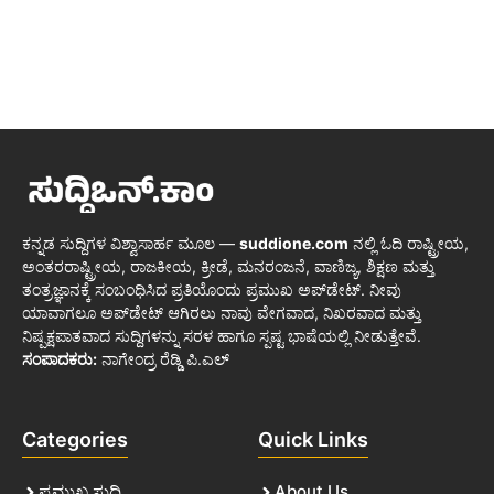
ಕನ್ನಡ ಸುದ್ದಿಗಳ ವಿಶ್ವಾಸಾರ್ಹ ಮೂಲ —
suddione.com
ನಲ್ಲಿ ಓದಿ ರಾಷ್ಟ್ರೀಯ,
ಅಂತರರಾಷ್ಟ್ರೀಯ, ರಾಜಕೀಯ, ಕ್ರೀಡೆ, ಮನರಂಜನೆ, ವಾಣಿಜ್ಯ, ಶಿಕ್ಷಣ ಮತ್ತು
ತಂತ್ರಜ್ಞಾನಕ್ಕೆ ಸಂಬಂಧಿಸಿದ ಪ್ರತಿಯೊಂದು ಪ್ರಮುಖ ಅಪ್‌ಡೇಟ್. ನೀವು
ಯಾವಾಗಲೂ ಅಪ್‌ಡೇಟ್ ಆಗಿರಲು ನಾವು ವೇಗವಾದ, ನಿಖರವಾದ ಮತ್ತು
ನಿಷ್ಪಕ್ಷಪಾತವಾದ ಸುದ್ದಿಗಳನ್ನು ಸರಳ ಹಾಗೂ ಸ್ಪಷ್ಟ ಭಾಷೆಯಲ್ಲಿ ನೀಡುತ್ತೇವೆ.
ಸಂಪಾದಕರು:
ನಾಗೇಂದ್ರ ರೆಡ್ಡಿ ಪಿ.ಎಲ್
Categories
Quick Links
ಪ್ರಮುಖ ಸುದ್ದಿ
About Us