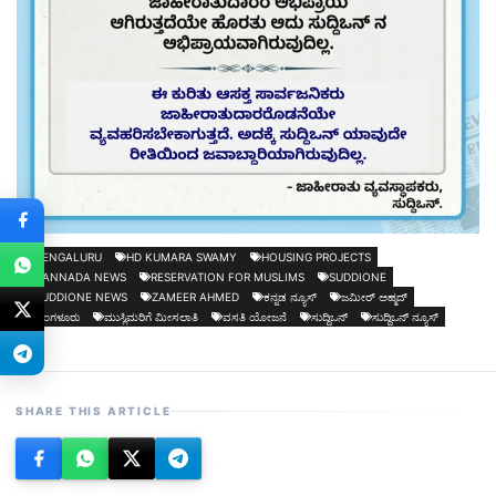
BENGALURU
HD KUMARA SWAMY
HOUSING PROJECTS
KANNADA NEWS
RESERVATION FOR MUSLIMS
SUDDIONE
SUDDIONE NEWS
ZAMEER AHMED
ಕನ್ನಡ ನ್ಯೂಸ್
ಜಮೀರ್ ಅಹ್ಮದ್
ಬೆಂಗಳೂರು
ಮುಸ್ಲಿಮರಿಗೆ ಮೀಸಲಾತಿ
ವಸತಿ ಯೋಜನೆ
ಸುದ್ದಿಒನ್
ಸುದ್ದಿಒನ್ ನ್ಯೂಸ್
SHARE THIS ARTICLE