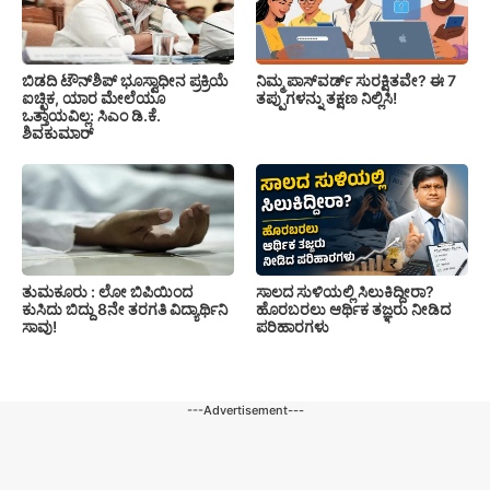
ಬಿಡದಿ ಟೌನ್‌ಶಿಪ್‌ ಭೂಸ್ವಾಧೀನ ಪ್ರಕ್ರಿಯೆ
ನಿಮ್ಮ ಪಾಸ್‌ವರ್ಡ್ ಸುರಕ್ಷಿತವೇ? ಈ 7
ಐಚ್ಛಿಕ, ಯಾರ ಮೇಲೆಯೂ
ತಪ್ಪುಗಳನ್ನು ತಕ್ಷಣ ನಿಲ್ಲಿಸಿ!
ಒತ್ತಾಯವಿಲ್ಲ: ಸಿಎಂ ಡಿ.ಕೆ.
ಶಿವಕುಮಾರ್
ತುಮಕೂರು : ಲೋ ಬಿಪಿಯಿಂದ
ಸಾಲದ ಸುಳಿಯಲ್ಲಿ ಸಿಲುಕಿದ್ದೀರಾ?
ಕುಸಿದು ಬಿದ್ದು 8ನೇ ತರಗತಿ ವಿದ್ಯಾರ್ಥಿನಿ
ಹೊರಬರಲು ಆರ್ಥಿಕ ತಜ್ಞರು ನೀಡಿದ
ಸಾವು!
ಪರಿಹಾರಗಳು
---Advertisement---