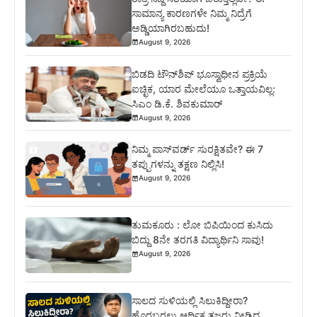
ಸಾಮಾನ್ಯ ಕಾರಣಗಳೇ ನಿಮ್ಮ ನಿದ್ರೆಗೆ
ಅಡ್ಡಿಯಾಗಿರಬಹುದು!
August 9, 2026
ಬಿಡದಿ ಟೌನ್‌ಶಿಪ್‌ ಭೂಸ್ವಾಧೀನ ಪ್ರಕ್ರಿಯೆ
ಐಚ್ಛಿಕ, ಯಾರ ಮೇಲೆಯೂ ಒತ್ತಾಯವಿಲ್ಲ:
ಸಿಎಂ ಡಿ.ಕೆ. ಶಿವಕುಮಾರ್
August 9, 2026
ನಿಮ್ಮ ಪಾಸ್‌ವರ್ಡ್ ಸುರಕ್ಷಿತವೇ? ಈ 7
ತಪ್ಪುಗಳನ್ನು ತಕ್ಷಣ ನಿಲ್ಲಿಸಿ!
August 9, 2026
ತುಮಕೂರು : ಲೋ ಬಿಪಿಯಿಂದ ಕುಸಿದು
ಬಿದ್ದು 8ನೇ ತರಗತಿ ವಿದ್ಯಾರ್ಥಿನಿ ಸಾವು!
August 9, 2026
ಸಾಲದ ಸುಳಿಯಲ್ಲಿ ಸಿಲುಕಿದ್ದೀರಾ?
ಹೊರಬರಲು ಆರ್ಥಿಕ ತಜ್ಞರು ನೀಡಿದ