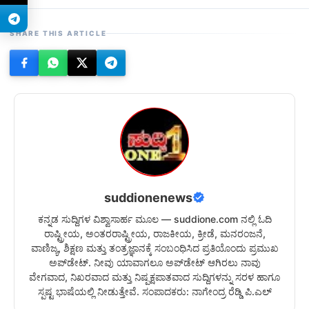
SHARE THIS ARTICLE
suddionenews
ಕನ್ನಡ ಸುದ್ದಿಗಳ ವಿಶ್ವಾಸಾರ್ಹ ಮೂಲ — suddione.com ನಲ್ಲಿ ಓದಿ
ರಾಷ್ಟ್ರೀಯ, ಅಂತರರಾಷ್ಟ್ರೀಯ, ರಾಜಕೀಯ, ಕ್ರೀಡೆ, ಮನರಂಜನೆ,
ವಾಣಿಜ್ಯ, ಶಿಕ್ಷಣ ಮತ್ತು ತಂತ್ರಜ್ಞಾನಕ್ಕೆ ಸಂಬಂಧಿಸಿದ ಪ್ರತಿಯೊಂದು ಪ್ರಮುಖ
ಅಪ್‌ಡೇಟ್. ನೀವು ಯಾವಾಗಲೂ ಅಪ್‌ಡೇಟ್ ಆಗಿರಲು ನಾವು
ವೇಗವಾದ, ನಿಖರವಾದ ಮತ್ತು ನಿಷ್ಪಕ್ಷಪಾತವಾದ ಸುದ್ದಿಗಳನ್ನು ಸರಳ ಹಾಗೂ
ಸ್ಪಷ್ಟ ಭಾಷೆಯಲ್ಲಿ ನೀಡುತ್ತೇವೆ. ಸಂಪಾದಕರು: ನಾಗೇಂದ್ರ ರೆಡ್ಡಿ ಪಿ.ಎಲ್