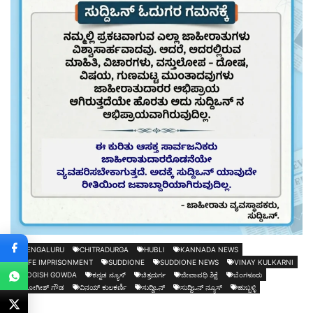
BENGALURU
CHITRADURGA
HUBLI
KANNADA NEWS
LIFE IMPRISONMENT
SUDDIONE
SUDDIONE NEWS
VINAY KULKARNI
YOGISH GOWDA
ಕನ್ನಡ ನ್ಯೂಸ್
ಚಿತ್ರದುರ್ಗ
ಜೀವಾವಧಿ ಶಿಕ್ಷೆ
ಬೆಂಗಳೂರು
ಯೋಗೀಶ್ ಗೌಡ
ವಿನಯ್ ಕುಲಕರ್ಣಿ
ಸುದ್ದಿಒನ್
ಸುದ್ದಿಒನ್ ನ್ಯೂಸ್
ಹುಬ್ಬಳ್ಳಿ