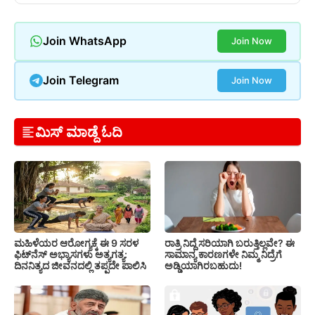
Join WhatsApp
Join Now
Join Telegram
Join Now
ಮಿಸ್ ಮಾಡ್ದೆ ಓದಿ
ಮಹಿಳೆಯರ ಆರೋಗ್ಯಕ್ಕೆ ಈ 9 ಸರಳ
ರಾತ್ರಿ ನಿದ್ದೆ ಸರಿಯಾಗಿ ಬರುತ್ತಿಲ್ಲವೇ? ಈ
ಫಿಟ್‌ನೆಸ್‌ ಅಭ್ಯಾಸಗಳು ಅತ್ಯಗತ್ಯ:
ಸಾಮಾನ್ಯ ಕಾರಣಗಳೇ ನಿಮ್ಮ ನಿದ್ರೆಗೆ
ದಿನನಿತ್ಯದ ಜೀವನದಲ್ಲಿ ತಪ್ಪದೇ ಪಾಲಿಸಿ
ಅಡ್ಡಿಯಾಗಿರಬಹುದು!