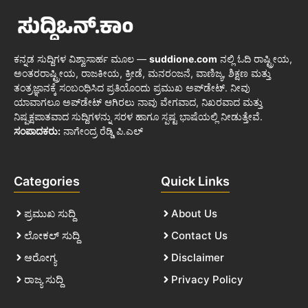
ಕನ್ನಡ ಸುದ್ದಿಗಳ ವಿಶ್ವಾಸಾರ್ಹ ಮೂಲ —
suddione.com
ನಲ್ಲಿ ಓದಿ ರಾಷ್ಟ್ರೀಯ,
ಅಂತರರಾಷ್ಟ್ರೀಯ, ರಾಜಕೀಯ, ಕ್ರೀಡೆ, ಮನರಂಜನೆ, ವಾಣಿಜ್ಯ, ಶಿಕ್ಷಣ ಮತ್ತು
ತಂತ್ರಜ್ಞಾನಕ್ಕೆ ಸಂಬಂಧಿಸಿದ ಪ್ರತಿಯೊಂದು ಪ್ರಮುಖ ಅಪ್‌ಡೇಟ್. ನೀವು
ಯಾವಾಗಲೂ ಅಪ್‌ಡೇಟ್ ಆಗಿರಲು ನಾವು ವೇಗವಾದ, ನಿಖರವಾದ ಮತ್ತು
ನಿಷ್ಪಕ್ಷಪಾತವಾದ ಸುದ್ದಿಗಳನ್ನು ಸರಳ ಹಾಗೂ ಸ್ಪಷ್ಟ ಭಾಷೆಯಲ್ಲಿ ನೀಡುತ್ತೇವೆ.
ಸಂಪಾದಕರು:
ನಾಗೇಂದ್ರ ರೆಡ್ಡಿ ಪಿ.ಎಲ್
Categories
Quick Links
ಪ್ರಮುಖ ಸುದ್ದಿ
About Us
ಲೋಕಲ್ ಸುದ್ದಿ
Contact Us
ಆರೋಗ್ಯ
Disclaimer
ರಾಜ್ಯ ಸುದ್ದಿ
Privacy Policy