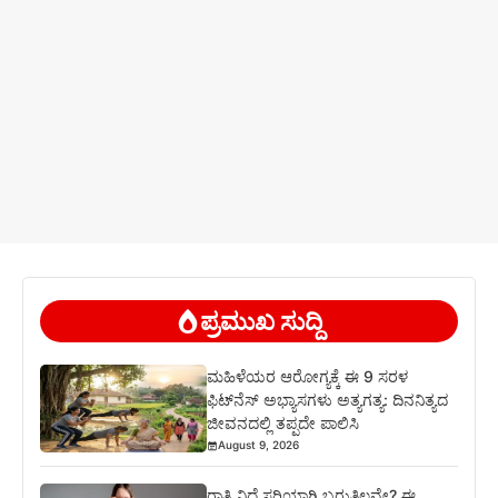
ಪ್ರಮುಖ ಸುದ್ದಿ
ಮಹಿಳೆಯರ ಆರೋಗ್ಯಕ್ಕೆ ಈ 9 ಸರಳ
ಫಿಟ್‌ನೆಸ್‌ ಅಭ್ಯಾಸಗಳು ಅತ್ಯಗತ್ಯ: ದಿನನಿತ್ಯದ
ಜೀವನದಲ್ಲಿ ತಪ್ಪದೇ ಪಾಲಿಸಿ
August 9, 2026
ರಾತ್ರಿ ನಿದ್ದೆ ಸರಿಯಾಗಿ ಬರುತ್ತಿಲ್ಲವೇ? ಈ