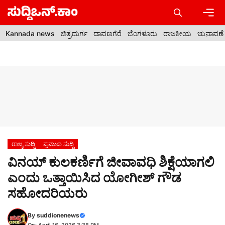
Skip
to
content
Men
Kannada news
ಚಿತ್ರದುರ್ಗ
ದಾವಣಗೆರೆ
ಬೆಂಗಳೂರು
ರಾಜಕೀಯ
ಚುನಾವಣೆ
ರಾಜ್ಯ ಸುದ್ದಿ
ಪ್ರಮುಖ ಸುದ್ದಿ
ವಿನಯ್ ಕುಲಕರ್ಣಿಗೆ ಜೀವಾವಧಿ ಶಿಕ್ಷೆಯಾಗಲಿ
ಎಂದು ಒತ್ತಾಯಿಸಿದ ಯೋಗೀಶ್ ಗೌಡ
ಸಹೋದರಿಯರು
By
suddionenews
On: April 16, 2026 3:38 PM