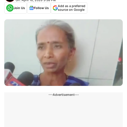
Add as a preferred
Join Us
Follow Us
source on Google
---Advertisement---