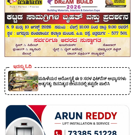
ಇದನ್ನು ಓದಿ
ಮಹಿಳೆಯರ ಆರೋಗ್ಯಕ್ಕೆ ಈ 9 ಸರಳ ಫಿಟ್‌ನೆಸ್‌ ಅಭ್ಯಾಸಗಳು
ಅತ್ಯಗತ್ಯ: ದಿನನಿತ್ಯದ ಜೀವನದಲ್ಲಿ ತಪ್ಪದೇ ಪಾಲಿಸಿ