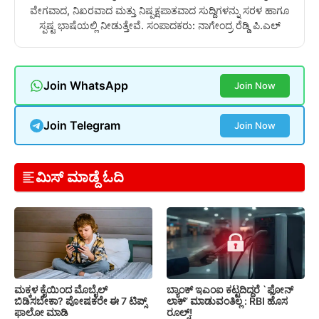
ವೇಗವಾದ, ನಿಖರವಾದ ಮತ್ತು ನಿಷ್ಪಕ್ಷಪಾತವಾದ ಸುದ್ದಿಗಳನ್ನು ಸರಳ ಹಾಗೂ
ಸ್ಪಷ್ಟ ಭಾಷೆಯಲ್ಲಿ ನೀಡುತ್ತೇವೆ. ಸಂಪಾದಕರು: ನಾಗೇಂದ್ರ ರೆಡ್ಡಿ ಪಿ.ಎಲ್
Join WhatsApp
Join Now
Join Telegram
Join Now
ಮಿಸ್ ಮಾಡ್ದೆ ಓದಿ
ಮಕ್ಕಳ ಕೈಯಿಂದ ಮೊಬೈಲ್
ಬ್ಯಾಂಕ್ ಇಎಂಐ ಕಟ್ಟದಿದ್ದರೆ `ಫೋನ್
ಬಿಡಿಸಬೇಕಾ? ಪೋಷಕರೇ ಈ 7 ಟಿಪ್ಸ್
ಲಾಕ್’ ಮಾಡುವಂತಿಲ್ಲ : RBI ಹೊಸ
ಫಾಲೋ ಮಾಡಿ
ರೂಲ್ಸ್!