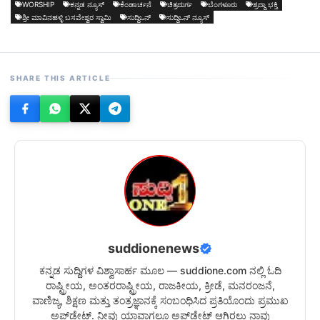
WORSHIP
ಕನ್ನಡ ನ್ಯೂಸ್
ಕೆಂಡಾರ್ಚನೆ
ಚಿತ್ರದುರ್ಗ
ಬೆಂಗಳೂರು
ಶ್ರದ್ದಾ ಭಕ್ತಿ
ಶ್ರೀ ಮಾವಿನಹಳ್ಳಿ ಬಸವೇಶ್ವರ ಸ್ವಾಮಿ
ಸುದ್ದಿಒನ್
ಸುದ್ದಿಒನ್ ನ್ಯೂಸ್
SHARE THIS ARTICLE
suddionenews
ಕನ್ನಡ ಸುದ್ದಿಗಳ ವಿಶ್ವಾಸಾರ್ಹ ಮೂಲ — suddione.com ನಲ್ಲಿ ಓದಿ
ರಾಷ್ಟ್ರೀಯ, ಅಂತರರಾಷ್ಟ್ರೀಯ, ರಾಜಕೀಯ, ಕ್ರೀಡೆ, ಮನರಂಜನೆ,
ವಾಣಿಜ್ಯ, ಶಿಕ್ಷಣ ಮತ್ತು ತಂತ್ರಜ್ಞಾನಕ್ಕೆ ಸಂಬಂಧಿಸಿದ ಪ್ರತಿಯೊಂದು ಪ್ರಮುಖ
ಅಪ್‌ಡೇಟ್. ನೀವು ಯಾವಾಗಲೂ ಅಪ್‌ಡೇಟ್ ಆಗಿರಲು ನಾವು