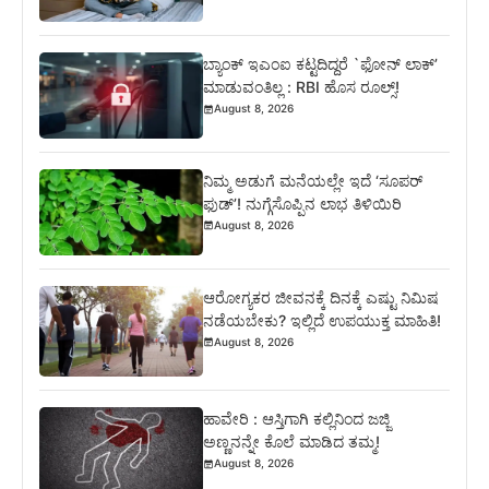
ಬ್ಯಾಂಕ್ ಇಎಂಐ ಕಟ್ಟದಿದ್ದರೆ `ಫೋನ್ ಲಾಕ್’
ಮಾಡುವಂತಿಲ್ಲ : RBI ಹೊಸ ರೂಲ್ಸ್!
August 8, 2026
ನಿಮ್ಮ ಅಡುಗೆ ಮನೆಯಲ್ಲೇ ಇದೆ ‘ಸೂಪರ್
ಫುಡ್’! ನುಗ್ಗೆಸೊಪ್ಪಿನ ಲಾಭ ತಿಳಿಯಿರಿ
August 8, 2026
ಆರೋಗ್ಯಕರ ಜೀವನಕ್ಕೆ ದಿನಕ್ಕೆ ಎಷ್ಟು ನಿಮಿಷ
ನಡೆಯಬೇಕು? ಇಲ್ಲಿದೆ ಉಪಯುಕ್ತ ಮಾಹಿತಿ!
August 8, 2026
ಹಾವೇರಿ : ಆಸ್ತಿಗಾಗಿ ಕಲ್ಲಿನಿಂದ ಜಜ್ಜಿ
ಅಣ್ಣನನ್ನೇ ಕೊಲೆ ಮಾಡಿದ ತಮ್ಮ!
August 8, 2026