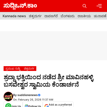
Skip
to
content
Men
Kannada news
ಚಿತ್ರದುರ್ಗ
ದಾವಣಗೆರೆ
ಬೆಂಗಳೂರು
ರಾಜಕೀಯ
ಚುನಾವಣೆ
ಪ್ರಮುಖ ಸುದ್ದಿ
ಚಿತ್ರದುರ್ಗ
ಶ್ರದ್ದಾ ಭಕ್ತಿಯಿಂದ ನಡೆದ ಶ್ರೀ ಮಾವಿನಹಳ್ಳಿ
ಬಸವೇಶ್ವರ ಸ್ವಾಮಿಯ ಕೆಂಡಾರ್ಚನೆ
By
suddionenews
On: February 26, 2026 11:37 AM
Add as a preferred
Join Us
Follow Us