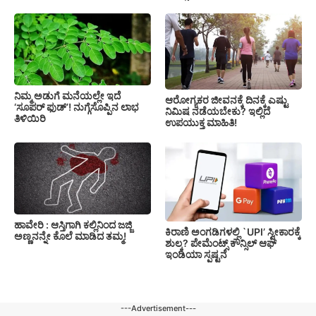
ನಿಮ್ಮ ಅಡುಗೆ ಮನೆಯಲ್ಲೇ ಇದೆ
ಆರೋಗ್ಯಕರ ಜೀವನಕ್ಕೆ ದಿನಕ್ಕೆ ಎಷ್ಟು
‘ಸೂಪರ್ ಫುಡ್’! ನುಗ್ಗೆಸೊಪ್ಪಿನ ಲಾಭ
ನಿಮಿಷ ನಡೆಯಬೇಕು? ಇಲ್ಲಿದೆ
ತಿಳಿಯಿರಿ
ಉಪಯುಕ್ತ ಮಾಹಿತಿ!
ಹಾವೇರಿ : ಆಸ್ತಿಗಾಗಿ ಕಲ್ಲಿನಿಂದ ಜಜ್ಜಿ
ಕಿರಾಣಿ ಅಂಗಡಿಗಳಲ್ಲಿ `UPI’ ಸ್ವೀಕಾರಕ್ಕೆ
ಅಣ್ಣನನ್ನೇ ಕೊಲೆ ಮಾಡಿದ ತಮ್ಮ!
ಶುಲ್ಕ? ಪೇಮೆಂಟ್ಸ್ ಕೌನ್ಸಿಲ್ ಆಫ್
ಇಂಡಿಯಾ ಸ್ಪಷ್ಟನೆ
---Advertisement---