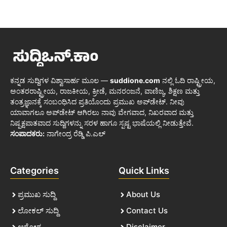
ಕನ್ನಡ ಸುದ್ದಿಗಳ ವಿಶ್ವಾಸಾರ್ಹ ಮೂಲ —
suddione.com
ನಲ್ಲಿ ಓದಿ ರಾಷ್ಟ್ರೀಯ,
ಅಂತರರಾಷ್ಟ್ರೀಯ, ರಾಜಕೀಯ, ಕ್ರೀಡೆ, ಮನರಂಜನೆ, ವಾಣಿಜ್ಯ, ಶಿಕ್ಷಣ ಮತ್ತು
ತಂತ್ರಜ್ಞಾನಕ್ಕೆ ಸಂಬಂಧಿಸಿದ ಪ್ರತಿಯೊಂದು ಪ್ರಮುಖ ಅಪ್‌ಡೇಟ್. ನೀವು
ಯಾವಾಗಲೂ ಅಪ್‌ಡೇಟ್ ಆಗಿರಲು ನಾವು ವೇಗವಾದ, ನಿಖರವಾದ ಮತ್ತು
ನಿಷ್ಪಕ್ಷಪಾತವಾದ ಸುದ್ದಿಗಳನ್ನು ಸರಳ ಹಾಗೂ ಸ್ಪಷ್ಟ ಭಾಷೆಯಲ್ಲಿ ನೀಡುತ್ತೇವೆ.
ಸಂಪಾದಕರು:
ನಾಗೇಂದ್ರ ರೆಡ್ಡಿ ಪಿ.ಎಲ್
Categories
Quick Links
ಪ್ರಮುಖ ಸುದ್ದಿ
About Us
ಲೋಕಲ್ ಸುದ್ದಿ
Contact Us
ಆರೋಗ್ಯ
Disclaimer