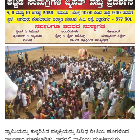
ಸ್ವಾಮಿಯನ್ನು ಕುಳ್ಳರಿಸಿದ ಪಲ್ಲಕ್ಕಿಯನ್ನು ವಿವಿಧ ರೀತಿಯ ಹೂಗಳಿಂದ
ಅಲಂಕಾರ ಮಾಡಲಾಗಿತ್ತು. ಅದರಲ್ಲಿ ಸ್ವಾಮಿಯ ಮೂರ್ತಿಯನ್ನು