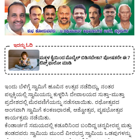
ಇದನ್ನು ಓದಿ
ಮಕ್ಕಳ ಕೈಯಿಂದ ಮೊಬೈಲ್ ಬಿಡಿಸಬೇಕಾ? ಪೋಷಕರೇ ಈ 7
ಟಿಪ್ಸ್ ಫಾಲೋ ಮಾಡಿ
ಇಂದು ಬೆಳಿಗ್ಗೆ ಸ್ವಾಮಿಗೆ ಹೂವಿನ ಉತ್ಸವ ನಡೆದಿದ್ದು, ನಂತರ
ಪಲ್ಲಕ್ಕಿಯಲ್ಲಿ ಸ್ವಾಮಿಯನ್ನು ಕುಳ್ಳರಿಸಿ ದೇವಾಲಯದ ಸುತ್ತಾ-ಮುತ್ತಾ
ಪ್ರದೇಶದಲ್ಲಿ ಮೆರವಣಿಗೆಯನ್ನು ನಡೆಸಲಾಯಿತು. ರಥೋತ್ಸವದ
ಅಂಗವಾಗಿ ಸ್ವಾಮಿಗೆ ಕಂಕಣಧಾರಣೆ, ಆಶ್ವೋತ್ಸವ, ವೃಷಭೋತ್ಸವ
ಕಾರ್ಯಕ್ರಮ ನಡೆಯಿತು.
ಕೆಂಡಾರ್ಚನೆ ಸಮಯದಲ್ಲಿ ಕಡೂರಿನಿಂದ ಬಂದಿದ್ದ ಚನ್ನವೀರಪ್ಪ ಮತ್ತು
ತಂಡದವರು ಸ್ವಾಮಿಯ ಮುಂದೆ ವೀರಭದ್ರ ಸ್ವಾಮಿಯ ಒಡಪುಗಳನ್ನು