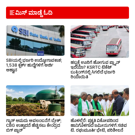
ಮಿಸ್ ಮಾಡ್ದೆ ಓದಿ
SBIಯಲ್ಲಿ ಭರ್ಜರಿ ಉದ್ಯೋಗಾವಕಾಶ;
ಹಬ್ಬಕ್ಕೆ ಊರಿಗೆ ಹೋಗುವ ಪ್ಲ್ಯಾನ್
1,538 ಕ್ಲರ್ಕ್ ಹುದ್ದೆಗಳಿಗೆ ಅರ್ಜಿ
ಇದೆಯಾ? KSRTC ಟಿಕೆಟ್
ಆಹ್ವಾನ
ಬುಕ್ಕಿಂಗ್‌ನಲ್ಲಿ ಸಿಗಲಿದೆ ಭರ್ಜರಿ
ರಿಯಾಯಿತಿ
ಗ್ಯಾಸ್ ಆಮದು ಅವಲಂಬನೆಗೆ ಬ್ರೇಕ್;
ಹೊಳಲ್ಕೆರೆ: ಪ್ರಕೃತಿ ವಿಕೋಪದಿಂದ
CBG ಉತ್ಪಾದನೆ ಹೆಚ್ಚಿಸಲು ಕೇಂದ್ರದ
ಹಾನಿಗೊಳಗಾದ ಜಮೀನುಗಳಿಗೆ ಸಚಿವ
ಬಿಗ್ ಪ್ಲಾನ್
ಟಿ. ರಘುಮೂರ್ತಿ ಭೇಟಿ, ಪರಿಶೀಲನೆ