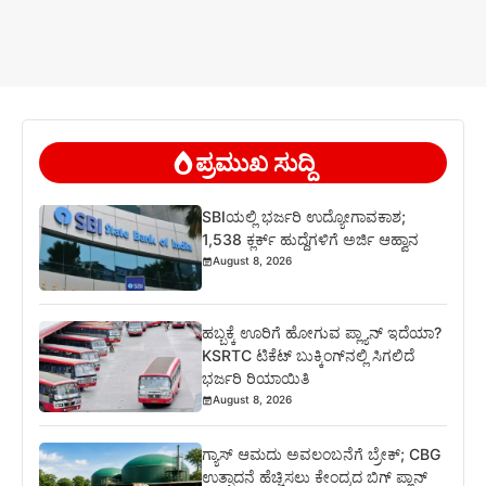
ಪ್ರಮುಖ ಸುದ್ದಿ
SBIಯಲ್ಲಿ ಭರ್ಜರಿ ಉದ್ಯೋಗಾವಕಾಶ;
1,538 ಕ್ಲರ್ಕ್ ಹುದ್ದೆಗಳಿಗೆ ಅರ್ಜಿ ಆಹ್ವಾನ
August 8, 2026
ಹಬ್ಬಕ್ಕೆ ಊರಿಗೆ ಹೋಗುವ ಪ್ಲ್ಯಾನ್ ಇದೆಯಾ?
KSRTC ಟಿಕೆಟ್ ಬುಕ್ಕಿಂಗ್‌ನಲ್ಲಿ ಸಿಗಲಿದೆ
ಭರ್ಜರಿ ರಿಯಾಯಿತಿ
August 8, 2026
ಗ್ಯಾಸ್ ಆಮದು ಅವಲಂಬನೆಗೆ ಬ್ರೇಕ್; CBG
ಉತ್ಪಾದನೆ ಹೆಚ್ಚಿಸಲು ಕೇಂದ್ರದ ಬಿಗ್ ಪ್ಲಾನ್