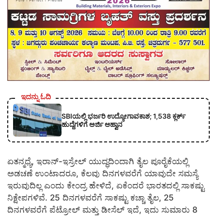
ಇದನ್ನು ಓದಿ
SBIಯಲ್ಲಿ ಭರ್ಜರಿ ಉದ್ಯೋಗಾವಕಾಶ; 1,538 ಕ್ಲರ್ಕ್
ಹುದ್ದೆಗಳಿಗೆ ಅರ್ಜಿ ಆಹ್ವಾನ
ಏತನ್ಮಧ್ಯೆ, ಇರಾನ್-ಇಸ್ರೇಲ್ ಯುದ್ಧದಿಂದಾಗಿ ತೈಲ ಪೂರೈಕೆಯಲ್ಲಿ
ಅಡಚಣೆ ಉಂಟಾದರೂ, ಕೆಲವು ದಿನಗಳವರೆಗೆ ಯಾವುದೇ ಸಮಸ್ಯೆ
ಇರುವುದಿಲ್ಲ ಎಂದು ಕೇಂದ್ರ ಹೇಳಿದೆ, ಏಕೆಂದರೆ ಭಾರತದಲ್ಲಿ ಸಾಕಷ್ಟು
ನಿಕ್ಷೇಪಗಳಿವೆ. 25 ದಿನಗಳವರೆಗೆ ಸಾಕಷ್ಟು ಕಚ್ಚಾ ತೈಲ, 25
ದಿನಗಳವರೆಗೆ ಪೆಟ್ರೋಲ್ ಮತ್ತು ಡೀಸೆಲ್ ಇದೆ, ಇದು ಸುಮಾರು 8