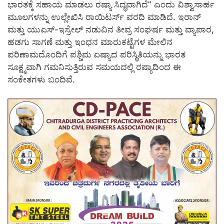
ಭಾರತಕ್ಕೆ ಸಹಾಯ ಮಾಡಲು ರಷ್ಯಾ ಸಿದ್ಧವಾಗಿದೆ” ಎಂದು ವಿಶ್ವಾಸಾರ್ಹ
ಮೂಲಗಳನ್ನು ಉಲ್ಲೇಖಿಸಿ ರಾಯಿಟರ್ಸ್ ವರದಿ ಮಾಡಿದೆ. ಇರಾನ್
ಮತ್ತು ಯುಎಸ್-ಇಸ್ರೇಲ್ ನಡುವಿನ ತೀವ್ರ ಸಂಘರ್ಷ ಮತ್ತು ವ್ಯಾಪಾರ,
ಹಡಗು ಸಾಗಣೆ ಮತ್ತು ಇಂಧನ ಮಾರುಕಟ್ಟೆಗಳ ಮೇಲಿನ
ಪರಿಣಾಮದೊಂದಿಗೆ ಪಶ್ಚಿಮ ಏಷ್ಯಾದ ಪರಿಸ್ಥಿತಿಯನ್ನು ಭಾರತ
ಸೂಕ್ಷ್ಮವಾಗಿ ಗಮನಿಸುತ್ತಿರುವ ಸಮಯದಲ್ಲಿ ರಷ್ಯಾದಿಂದ ಈ
ಸಂಕೇತಗಳು ಬಂದಿವೆ.