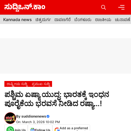
Skip
to
content
Men
Kannada news
ಚಿತ್ರದುರ್ಗ
ದಾವಣಗೆರೆ
ಬೆಂಗಳೂರು
ರಾಜಕೀಯ
ಚುನಾವಣೆ
ರಾಷ್ಟ್ರೀಯ ಸುದ್ದಿ
ಪ್ರಮುಖ ಸುದ್ದಿ
ಪಶ್ಚಿಮ ಏಷ್ಯಾ ಯುದ್ಧ: ಭಾರತಕ್ಕೆ ಇಂಧನ
ಪೂರೈಕೆಯ ಭರವಸೆ ನೀಡಿದ ರಷ್ಯಾ…!
By
suddionenews
On: March 3, 2026 10:02 PM
Add as a preferred
Join Us
Follow Us