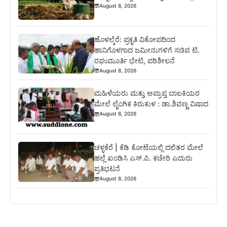
August 8, 2026
ಹೊಳಲ್ಕೆರೆ: ಪ್ರಕೃತಿ ವಿಕೋಪದಿಂದ
ಹಾನಿಗೊಳಗಾದ ಜಮೀನುಗಳಿಗೆ ಸಚಿವ ಟಿ.
ರಘುಮೂರ್ತಿ ಭೇಟಿ, ಪರಿಶೀಲನೆ
August 8, 2026
ಮಹಿಳೆಯರು ಮತ್ತು ಅಪ್ರಾಪ್ತ ಬಾಲಕಿಯರ
ಮೇಲೆ ಲೈಂಗಿಕ ಕಿರುಕುಳ : ಡಾ.ಶಿವಣ್ಣ ವಿಷಾದ
August 8, 2026
ಚಳ್ಳಕೆರೆ | ಕೆಡಿ ಕೋಟೆಯಲ್ಲಿ ದಲಿತರ ಮೇಲೆ
ಹಲ್ಲೆ ಖಂಡಿಸಿ ಎಸ್.ಪಿ. ಕಚೇರಿ ಎದುರು
ಪ್ರತಿಭಟನೆ
August 8, 2026