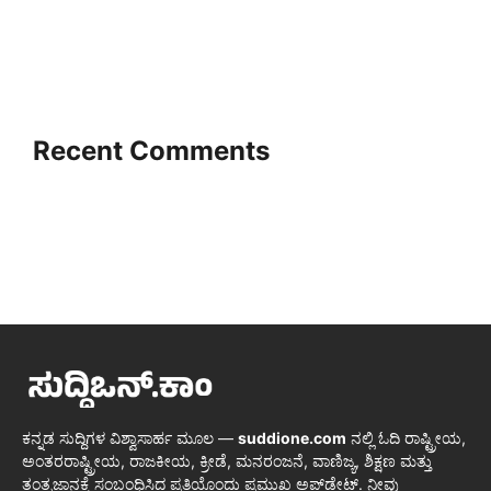
Recent Comments
ಕನ್ನಡ ಸುದ್ದಿಗಳ ವಿಶ್ವಾಸಾರ್ಹ ಮೂಲ —
suddione.com
ನಲ್ಲಿ ಓದಿ ರಾಷ್ಟ್ರೀಯ,
ಅಂತರರಾಷ್ಟ್ರೀಯ, ರಾಜಕೀಯ, ಕ್ರೀಡೆ, ಮನರಂಜನೆ, ವಾಣಿಜ್ಯ, ಶಿಕ್ಷಣ ಮತ್ತು
ತಂತ್ರಜ್ಞಾನಕ್ಕೆ ಸಂಬಂಧಿಸಿದ ಪ್ರತಿಯೊಂದು ಪ್ರಮುಖ ಅಪ್‌ಡೇಟ್. ನೀವು