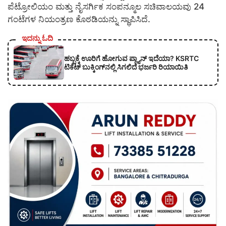
ಪೆಟ್ರೋಲಿಯಂ ಮತ್ತು ನೈಸರ್ಗಿಕ ಸಂಪನ್ಮೂಲ ಸಚಿವಾಲಯವು 24
ಗಂಟೆಗಳ ನಿಯಂತ್ರಣ ಕೊಠಡಿಯನ್ನು ಸ್ಥಾಪಿಸಿದೆ.
ಇದನ್ನು ಓದಿ
ಹಬ್ಬಕ್ಕೆ ಊರಿಗೆ ಹೋಗುವ ಪ್ಲ್ಯಾನ್ ಇದೆಯಾ? KSRTC
ಟಿಕೆಟ್ ಬುಕ್ಕಿಂಗ್‌ನಲ್ಲಿ ಸಿಗಲಿದೆ ಭರ್ಜರಿ ರಿಯಾಯಿತಿ