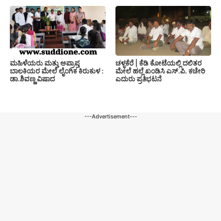
ಚಳ್ಳಕೆರೆ | ಕೆಡಿ ಕೋಟೆಯಲ್ಲಿ ದಲಿತರ
ಮಹಿಳೆಯರು ಮತ್ತು ಅಪ್ರಾಪ್ತ
ಮೇಲೆ ಹಲ್ಲೆ ಖಂಡಿಸಿ ಎಸ್.ಪಿ. ಕಚೇರಿ
ಬಾಲಕಿಯರ ಮೇಲೆ ಲೈಂಗಿಕ ಕಿರುಕುಳ :
ಎದುರು ಪ್ರತಿಭಟನೆ
ಡಾ.ಶಿವಣ್ಣ ವಿಷಾದ
---Advertisement---