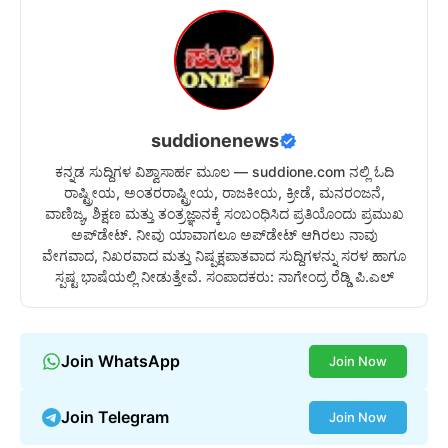
suddionenews
ಕನ್ನಡ ಸುದ್ದಿಗಳ ವಿಶ್ವಾಸಾರ್ಹ ಮೂಲ — suddione.com ನಲ್ಲಿ ಓದಿ
ರಾಷ್ಟ್ರೀಯ, ಅಂತರರಾಷ್ಟ್ರೀಯ, ರಾಜಕೀಯ, ಕ್ರೀಡೆ, ಮನರಂಜನೆ,
ವಾಣಿಜ್ಯ, ಶಿಕ್ಷಣ ಮತ್ತು ತಂತ್ರಜ್ಞಾನಕ್ಕೆ ಸಂಬಂಧಿಸಿದ ಪ್ರತಿಯೊಂದು ಪ್ರಮುಖ
ಅಪ್‌ಡೇಟ್. ನೀವು ಯಾವಾಗಲೂ ಅಪ್‌ಡೇಟ್ ಆಗಿರಲು ನಾವು
ವೇಗವಾದ, ನಿಖರವಾದ ಮತ್ತು ನಿಷ್ಪಕ್ಷಪಾತವಾದ ಸುದ್ದಿಗಳನ್ನು ಸರಳ ಹಾಗೂ
ಸ್ಪಷ್ಟ ಭಾಷೆಯಲ್ಲಿ ನೀಡುತ್ತೇವೆ. ಸಂಪಾದಕರು: ನಾಗೇಂದ್ರ ರೆಡ್ಡಿ ಪಿ.ಎಲ್
Join WhatsApp
Join Now
Join Telegram
Join Now