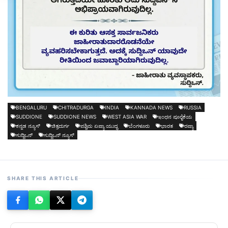
BENGALURU
CHITRADURGA
INDIA
KANNADA NEWS
RUSSIA
SUDDIONE
SUDDIONE NEWS
WEST ASIA WAR
ಇಂಧನ ಪೂರೈಕೆಯ
ಕನ್ನಡ ನ್ಯೂಸ್
ಚಿತ್ರದುರ್ಗ
ಪಶ್ಚಿಮ ಏಷ್ಯಾ ಯುದ್ಧ
ಬೆಂಗಳೂರು
ಭಾರತ
ರಷ್ಯಾ
ಸುದ್ದಿಒನ್
ಸುದ್ದಿಒನ್ ನ್ಯೂಸ್
SHARE THIS ARTICLE