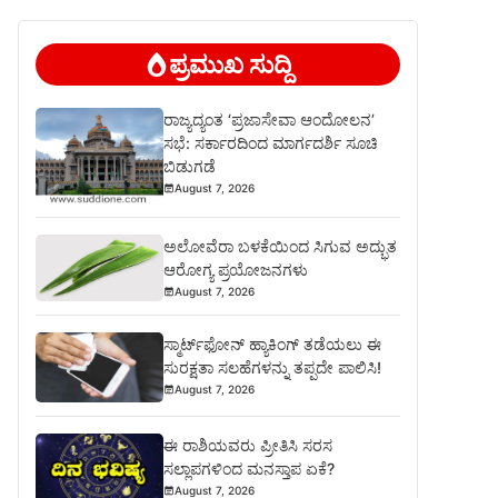
ಪ್ರಮುಖ ಸುದ್ದಿ
ರಾಜ್ಯದ್ಯಂತ ‘ಪ್ರಜಾಸೇವಾ ಆಂದೋಲನ’
ಸಭೆ: ಸರ್ಕಾರದಿಂದ ಮಾರ್ಗದರ್ಶಿ ಸೂಚಿ
ಬಿಡುಗಡೆ
August 7, 2026
ಅಲೋವೆರಾ ಬಳಕೆಯಿಂದ ಸಿಗುವ ಅದ್ಭುತ
ಆರೋಗ್ಯ ಪ್ರಯೋಜನಗಳು
August 7, 2026
ಸ್ಮಾರ್ಟ್‌ಫೋನ್ ಹ್ಯಾಕಿಂಗ್ ತಡೆಯಲು ಈ
ಸುರಕ್ಷತಾ ಸಲಹೆಗಳನ್ನು ತಪ್ಪದೇ ಪಾಲಿಸಿ!
August 7, 2026
ಈ ರಾಶಿಯವರು ಪ್ರೀತಿಸಿ ಸರಸ
ಸಲ್ಲಾಪಗಳಿಂದ ಮನಸ್ತಾಪ ಏಕೆ?
August 7, 2026