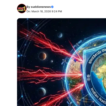
By
suddionenews
On: March 18, 2026 9:24 PM