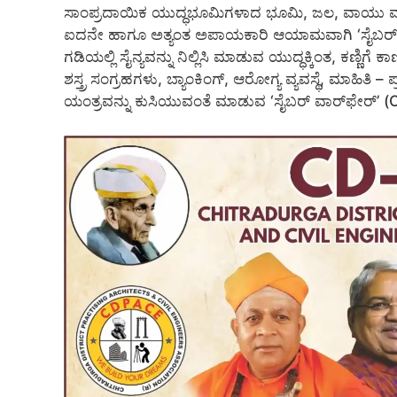
ಸಾಂಪ್ರದಾಯಿಕ ಯುದ್ಧಭೂಮಿಗಳಾದ ಭೂಮಿ, ಜಲ, ವಾಯು ಮತ್
ಐದನೇ ಹಾಗೂ ಅತ್ಯಂತ ಅಪಾಯಕಾರಿ ಆಯಾಮವಾಗಿ ‘ಸೈಬರ್ 
ಗಡಿಯಲ್ಲಿ ಸೈನ್ಯವನ್ನು ನಿಲ್ಲಿಸಿ ಮಾಡುವ ಯುದ್ಧಕ್ಕಿಂತ, ಕಣ್ಣ
ಶಸ್ತ್ರ ಸಂಗ್ರಹಗಳು, ಬ್ಯಾಂಕಿಂಗ್, ಆರೋಗ್ಯ ವ್ಯವಸ್ಥೆ, ಮಾಹಿತಿ –
ಯಂತ್ರವನ್ನು ಕುಸಿಯುವಂತೆ ಮಾಡುವ ‘ಸೈಬರ್ ವಾರ್‌ಫೇರ್’ 