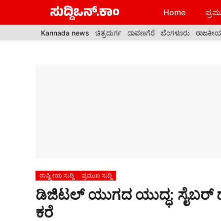
Skip
Home
ಪ್ರಮು
to
content
Kannada news
ಚಿತ್ರದುರ್ಗ
ದಾವಣಗೆರೆ
ಬೆಂಗಳೂರು
ರಾಜಕೀ
ರಾಷ್ಟ್ರೀಯ ಸುದ್ದಿ
ಪ್ರಮುಖ ಸುದ್ದಿ
ಡಿಜಿಟಲ್ ಯುಗದ ಯುದ್ಧ: ಸೈಬರ್ ದಾಳ
ಕರೆ