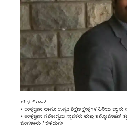
ಶಶಿಧರ್ ರಾವ್
• ತಂತ್ರಜ್ಞಾನ ಹಾಗೂ ಉನ್ನತ ಶಿಕ್ಷಣ ಕ್ಷೇತ್ರಗಳ ಹಿರಿಯ ತಜ್ಞರ
• ತಂತ್ರಜ್ಞಾನ ನವೋದ್ಯಮ ಸ್ಥಾಪಕರು ಮತ್ತು ಇನ್ನೋವೇಷನ್ ತಜ್
ಬೆಂಗಳೂರು / ಚಿತ್ರದುರ್ಗ