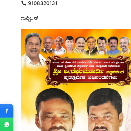
9108320131
ಸುದ್ದಿಒನ್