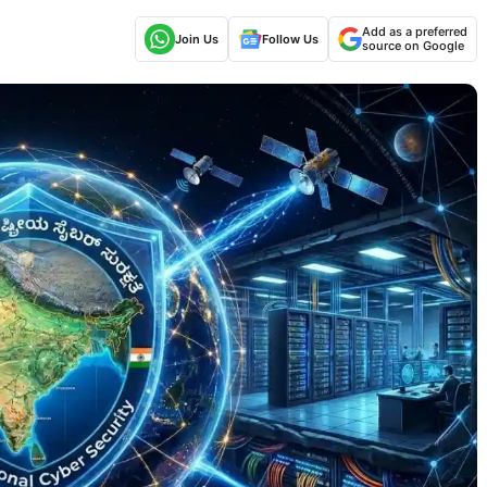
Add as a preferred
Join Us
Follow Us
source on Google