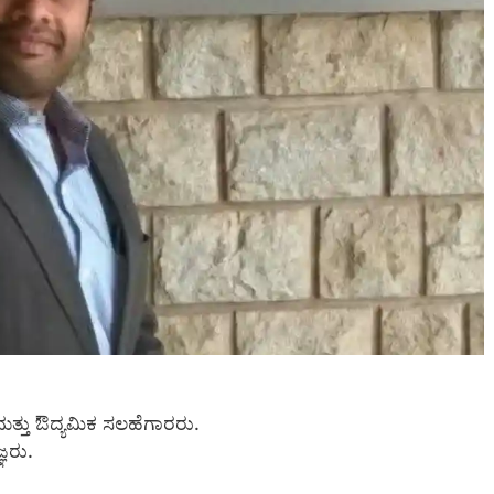
ು ಮತ್ತು ಔದ್ಯಮಿಕ ಸಲಹೆಗಾರರು.
ಞರು.