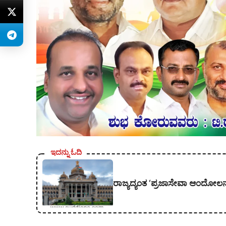
ಇದನ್ನು ಓದಿ
ರಾಜ್ಯದ್ಯಂತ ‘ಪ್ರಜಾಸೇವಾ ಆಂದೋಲನ