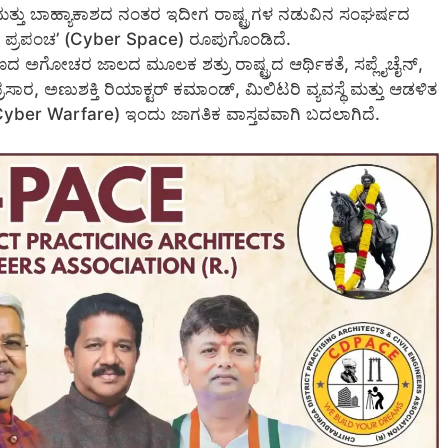
ತು ಬಾಹ್ಯಾಕಾಶದ ನಂತರ ಇದೀಗ ರಾಷ್ಟ್ರಗಳ ನಡುವಿನ ಸಂಘರ್ಷದ
ಪ್ರಪಂಚ’ (Cyber Space) ರೂಪುಗೊಂಡಿದೆ.
ಿಗೆ ಕಾಣದ ಅಗೋಚರ ಜಾಲದ ಮೂಲಕ ಶತ್ರು ರಾಷ್ಟ್ರದ ಆರ್ಥಿಕತೆ, ಸಪ್ಲೈಚೈನ್,
 ಪ್ರಸಾರ, ಅಣುಶಕ್ತಿ ರಿಯಾಕ್ಟರ್ ಕಮಾಂಡ್, ಮಿಲಿಟರಿ ವ್ಯವಸ್ಥೆ ಮತ್ತು ಆಡಳಿತ
(Cyber Warfare) ಇಂದು ಜಾಗತಿಕ ವಾಸ್ತವವಾಗಿ ಬದಲಾಗಿದೆ.