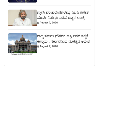
ಗ್ರಾಮ ಪಂಚಾಯಿತಿಗಳಲ್ಲೂ ಪಿಒಪಿ ಗಣೇಶ
ಮೂರ್ತಿ ನಿಷೇಧ: ಸಚಿವ ಈಶ್ವರ ಖಂಡ್ರೆ
August 7, 2026
ರಾಜ್ಯ ಸರ್ಕಾರಿ ನೌಕರರ ಆಸ್ತಿ ವಿವರ ಸಲ್ಲಿಕೆ
ಕಡ್ಡಾಯ : ಸರ್ಕಾರದಿಂದ ಮಹತ್ವದ ಆದೇಶ
August 7, 2026