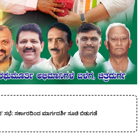
’ ಸಭೆ: ಸರ್ಕಾರದಿಂದ ಮಾರ್ಗದರ್ಶಿ ಸೂಚಿ ಬಿಡುಗಡೆ