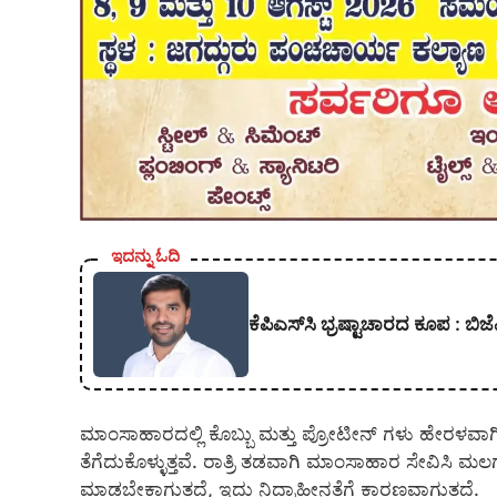
ಇದನ್ನು ಓದಿ
ಕೆಪಿಎಸ್‍ಸಿ ಭ್ರಷ್ಟಾಚಾರದ ಕೂಪ :
ಮಾಂಸಾಹಾರದಲ್ಲಿ ಕೊಬ್ಬು ಮತ್ತು ಪ್ರೋಟೀನ್‌ ಗಳು ಹೇರಳವಾ
ತೆಗೆದುಕೊಳ್ಳುತ್ತವೆ. ರಾತ್ರಿ ತಡವಾಗಿ ಮಾಂಸಾಹಾರ ಸೇವಿಸಿ ಮ
ಮಾಡಬೇಕಾಗುತ್ತದೆ, ಇದು ನಿದ್ರಾಹೀನತೆಗೆ ಕಾರಣವಾಗುತ್ತದೆ.