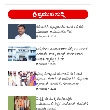
ಪ್ರಮುಖ ಸುದ್ದಿ
ಕೆಪಿಎಸ್‍ಸಿ ಭ್ರಷ್ಟಾಚಾರದ ಕೂಪ : ಬಿಜೆಪಿ
ಮುಖಂಡ ಹನುಮಂತೇಗೌಡ
August 7, 2026
ಚಿತ್ರದುರ್ಗ ಸಿಎಂಸಿಆರ್‍ಐನಲ್ಲಿ ಪ್ರತಿ ತಿಂಗಳ
ಎರಡನೇ ಮತ್ತು ನಾಲ್ಕನೆ ಮಂಗಳವಾರ
ಉಚಿತ ಗ್ಯಾಸ್ಟ್ರೋ ಶಿಬಿರ
August 7, 2026
ಭದ್ರಾ ಮೇಲ್ದಂಡೆ ಯೋಜನೆ ಸೇರಿದಂತೆ
ಪ್ರಮುಖ ಬೇಡಿಕೆಗಳ ಈಡೇರಿಕೆಗೆ ಶಕ್ತಿಮೀರಿ
ಶ್ರಮಿಸುವೆ: ಸಚಿವ ಟಿ.ರಘುಮೂರ್ತಿ
August 7, 2026
ನಿವೃತ್ತಿ ಜೀವನಕ್ಕೆ ಶುಭಹಾರೈಕೆ:
ಸಮಾಜಮುಖಿ ಶಿಕ್ಷಕ ಎಚ್.ಆರ್. ಶಂಕರ್‌ಗೆ
ಅದ್ಧೂರಿ ಸನ್ಮಾನ