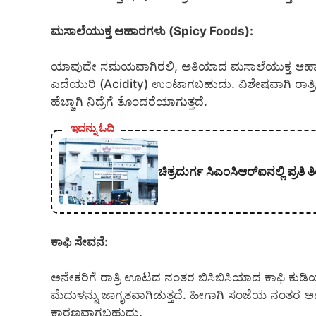
ಮಸಾಲೆಯುಕ್ತ ಆಹಾರಗಳು (Spicy Foods):
ಯಾವುದೇ ಸಮಯವಾಗಿರಲಿ, ಅತಿಯಾದ ಮಸಾಲೆಯುಕ್ತ ಆಹಾರವನ
ಎದೆಯುರಿ (Acidity) ಉಂಟಾಗಬಹುದು. ವಿಶೇಷವಾಗಿ ರಾತ
ಹೆಚ್ಚಾಗಿ ನಿದ್ರೆಗೆ ತೊಂದರೆಯಾಗುತ್ತದೆ.
ಇದನ್ನು ಓದಿ
ಚಿತ್ರದುರ್ಗ ಸಿಎಂಸಿಆರ್‍ಐನಲ್ಲಿ ಪ್ರ
ಕಾಫಿ ಸೇವನೆ:
ಅನೇಕರಿಗೆ ರಾತ್ರಿ ಊಟದ ನಂತರ ಬಿಸಿಬಿಸಿಯಾದ ಕಾಫಿ ಕುಡಿಯ
ಮೆದುಳನ್ನು ಜಾಗೃತವಾಗಿಡುತ್ತದೆ. ಹೀಗಾಗಿ ಸಂಜೆಯ ನಂತರ ಅಥವ
ಕಾರಣವಾಗಬಹುದು.