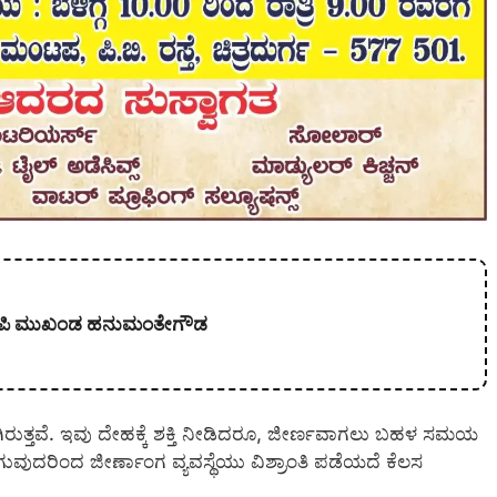
 ಬಿಜೆಪಿ ಮುಖಂಡ ಹನುಮಂತೇಗೌಡ
ಗಿರುತ್ತವೆ. ಇವು ದೇಹಕ್ಕೆ ಶಕ್ತಿ ನೀಡಿದರೂ, ಜೀರ್ಣವಾಗಲು ಬಹಳ ಸಮಯ
ಲಗುವುದರಿಂದ ಜೀರ್ಣಾಂಗ ವ್ಯವಸ್ಥೆಯು ವಿಶ್ರಾಂತಿ ಪಡೆಯದೆ ಕೆಲಸ