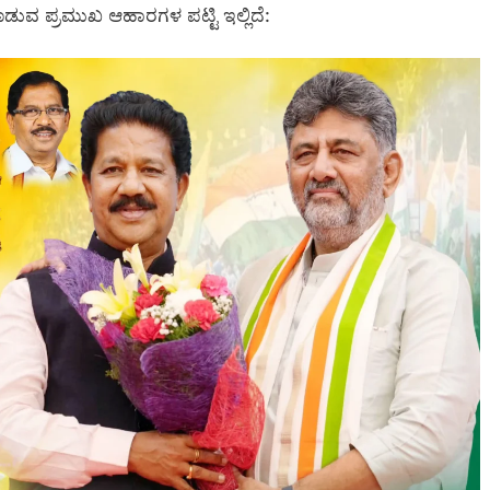
ಕೊಡುವ ಪ್ರಮುಖ ಆಹಾರಗಳ ಪಟ್ಟಿ ಇಲ್ಲಿದೆ: