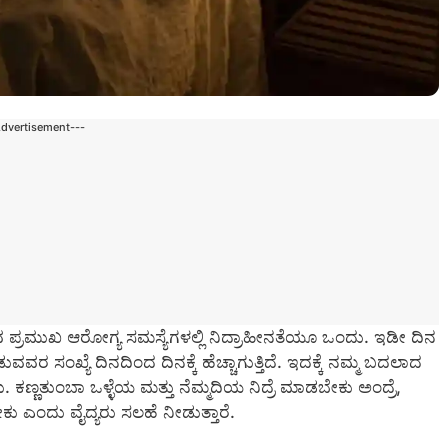
Advertisement---
ುವ ಪ್ರಮುಖ ಆರೋಗ್ಯ ಸಮಸ್ಯೆಗಳಲ್ಲಿ ನಿದ್ರಾಹೀನತೆಯೂ ಒಂದು. ಇಡೀ ದಿನ
ಾಡುವವರ ಸಂಖ್ಯೆ ದಿನದಿಂದ ದಿನಕ್ಕೆ ಹೆಚ್ಚಾಗುತ್ತಿದೆ. ಇದಕ್ಕೆ ನಮ್ಮ ಬದಲಾದ
 ಕಣ್ಣತುಂಬಾ ಒಳ್ಳೆಯ ಮತ್ತು ನೆಮ್ಮದಿಯ ನಿದ್ರೆ ಮಾಡಬೇಕು ಅಂದ್ರೆ,
 ಎಂದು ವೈದ್ಯರು ಸಲಹೆ ನೀಡುತ್ತಾರೆ.