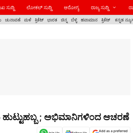
ಖ ಸುದ್ದಿ
ಲೋಕಲ್ ಸುದ್ದಿ
ಆರೋಗ್ಯ
ರಾಜ್ಯ ಸುದ್ದಿ
ರಾ
ಯ
ಚುನಾವಣೆ
ಮಳೆ
ಕ್ರಿಕೆಟ್
ಭಾರತ
ಚಿನ್ನ
ಬೆಳ್ಳಿ
ಹವಾಮಾನ
ಕ್ರಿಕೆಟ್
ಕನ್ನಡ ನ್ಯೂ
 ಹುಟ್ಟುಹಬ್ಬ ; ಅಭಿಮಾನಿಗಳಿಂದ ಆಚರಣೆ
Add as a preferred
Join Us
Follow Us