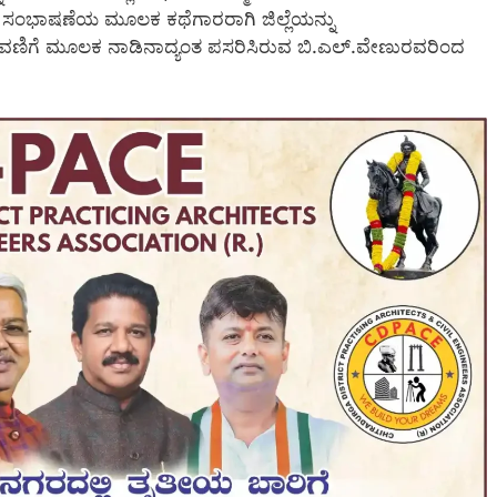
ೆ ಸಂಭಾಷಣೆಯ ಮೂಲಕ ಕಥೆಗಾರರಾಗಿ ಜಿಲ್ಲೆಯನ್ನು
ಮ ಬರವಣಿಗೆ ಮೂಲಕ ನಾಡಿನಾದ್ಯಂತ ಪಸರಿಸಿರುವ ಬಿ.ಎಲ್.ವೇಣುರವರಿಂದ