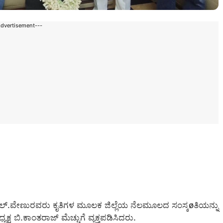
Advertisement---
.ಬಿ.ಎಲ್.ವೇಣುರವರು ಕೃತಿಗಳ ಮೂಲಕ ಜಿಲ್ಲೆಯ ನೆಲಮೂಲದ ಸಂಸ್ಕøತಿಯನ್ನು
ಷ ಬಿ.ಕಾಂತರಾಜ್ ಮೆಚ್ಚುಗೆ ವ್ಯಕ್ತಪಡಿಸಿದರು.