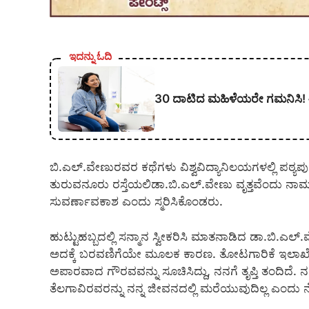
ಇದನ್ನು ಓದಿ
30 ದಾಟಿದ ಮಹಿಳೆಯರೇ ಗಮನಿಸಿ! ಈ 6
ಬಿ.ಎಲ್.ವೇಣುರವರ ಕಥೆಗಳು ವಿಶ್ವವಿದ್ಯಾನಿಲಯಗಳಲ್ಲಿ ಪಠ್ಯಪು
ತುರುವನೂರು ರಸ್ತೆಯಲಿಡಾ.ಬಿ.ಎಲ್.ವೇಣು ವೃತ್ತವೆಂದು ನಾಮಕ
ಸುವರ್ಣಾವಕಾಶ ಎಂದು ಸ್ಮರಿಸಿಕೊಂಡರು.
ಹುಟ್ಟುಹಬ್ಬದಲ್ಲಿ ಸನ್ಮಾನ ಸ್ವೀಕರಿಸಿ ಮಾತನಾಡಿದ ಡಾ.ಬಿ.ಎ
ಅದಕ್ಕೆ ಬರವಣಿಗೆಯೇ ಮೂಲಕ ಕಾರಣ. ತೋಟಗಾರಿಕೆ ಇಲಾಖೆ ಪಲಪುಷ್ಪ
ಅಪಾರವಾದ ಗೌರವವನ್ನು ಸೂಚಿಸಿದ್ದು, ನನಗೆ ತೃಪ್ತಿ ತಂದಿದೆ
ತೆಲಗಾವಿರವರನ್ನು ನನ್ನ ಜೀವನದಲ್ಲಿ ಮರೆಯುವುದಿಲ್ಲ ಎಂದು 