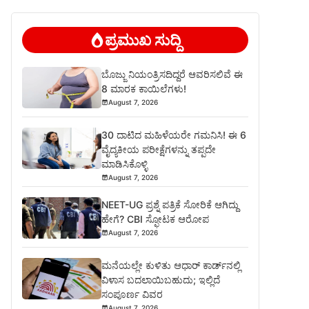
ಪ್ರಮುಖ ಸುದ್ದಿ
ಬೊಜ್ಜು ನಿಯಂತ್ರಿಸದಿದ್ದರೆ ಆವರಿಸಲಿವೆ ಈ
8 ಮಾರಕ ಕಾಯಿಲೆಗಳು!
August 7, 2026
30 ದಾಟಿದ ಮಹಿಳೆಯರೇ ಗಮನಿಸಿ! ಈ 6
ವೈದ್ಯಕೀಯ ಪರೀಕ್ಷೆಗಳನ್ನು ತಪ್ಪದೇ
ಮಾಡಿಸಿಕೊಳ್ಳಿ
August 7, 2026
NEET-UG ಪ್ರಶ್ನೆ ಪತ್ರಿಕೆ ಸೋರಿಕೆ ಆಗಿದ್ದು
ಹೇಗೆ? CBI ಸ್ಫೋಟಕ ಆರೋಪ
August 7, 2026
ಮನೆಯಲ್ಲೇ ಕುಳಿತು ಆಧಾರ್ ಕಾರ್ಡ್‌ನಲ್ಲಿ
ವಿಳಾಸ ಬದಲಾಯಿಬಹುದು; ಇಲ್ಲಿದೆ
ಸಂಪೂರ್ಣ ವಿವರ
August 7, 2026