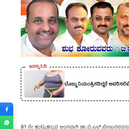
ಇದನ್ನು ಓದಿ
ಬೊಜ್ಜು ನಿಯಂತ್ರಿಸದಿದ್ದರೆ ಆವರಿಸ
81 ನೇ ಹುಟ್ಟುಹಬ್ಬದ ಅಂಗವಾಗಿ ಡಾ.ಬಿ.ಎಲ್.ವೇಣುರವರನ್ನ