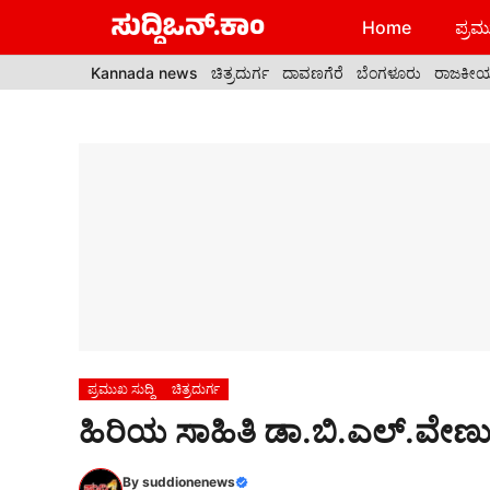
Skip
Home
ಪ್ರಮು
to
content
Kannada news
ಚಿತ್ರದುರ್ಗ
ದಾವಣಗೆರೆ
ಬೆಂಗಳೂರು
ರಾಜಕೀ
ಪ್ರಮುಖ ಸುದ್ದಿ
ಚಿತ್ರದುರ್ಗ
ಹಿರಿಯ ಸಾಹಿತಿ ಡಾ.ಬಿ.ಎಲ್.ವೇಣು
By
suddionenews