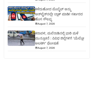
ಕಳೆದುಹೋದ ಮೊಬೈಲ್ ಅನ್ನು
ಆನ್‌ಲೈನ್‌ನಲ್ಲೇ ಬ್ಲಾಕ್ ಮಾಡಿ! ಸರ್ಕಾರದ
ಹೊಸ ಸೌಲಭ್ಯ
August 7, 2026
ಕರಾವಳಿ, ಮಲೆನಾಡಿನಲ್ಲಿ ಭಾರಿ ಮಳೆ
ಮುನ್ಸೂಚನೆ : ವಿವಿಧ ಜಿಲ್ಲೆಗಳಿಗೆ ‘ಯೆಲ್ಲೋ
ಅಲರ್ಟ್’ ಘೋಷಣೆ
August 7, 2026