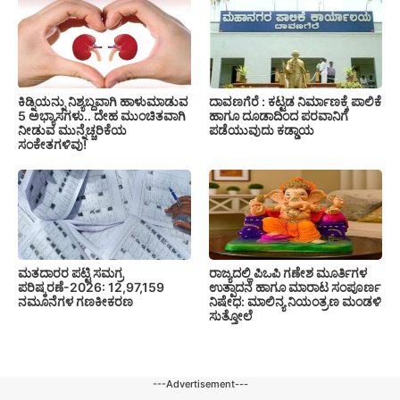
ದಾವಣಗೆರೆ : ಕಟ್ಟಡ ನಿರ್ಮಾಣಕ್ಕೆ ಪಾಲಿಕೆ
ಕಿಡ್ನಿಯನ್ನು ನಿಶ್ಯಬ್ದವಾಗಿ ಹಾಳುಮಾಡುವ
ಹಾಗೂ ದೂಡಾದಿಂದ ಪರವಾನಿಗೆ
5 ಅಭ್ಯಾಸಗಳು.. ದೇಹ ಮುಂಚಿತವಾಗಿ
ಪಡೆಯುವುದು ಕಡ್ಡಾಯ
ನೀಡುವ ಮುನ್ನೆಚ್ಚರಿಕೆಯ
ಸಂಕೇತಗಳಿವು!
ಮತದಾರರ ಪಟ್ಟಿ ಸಮಗ್ರ
ರಾಜ್ಯದಲ್ಲಿ ಪಿಒಪಿ ಗಣೇಶ ಮೂರ್ತಿಗಳ
ಪರಿಷ್ಕರಣೆ-2026: 12,97,159
ಉತ್ಪಾದನೆ ಹಾಗೂ ಮಾರಾಟ ಸಂಪೂರ್ಣ
ನಮೂನೆಗಳ ಗಣಕೀಕರಣ
ನಿಷೇಧ: ಮಾಲಿನ್ಯ ನಿಯಂತ್ರಣ ಮಂಡಳಿ
ಸುತ್ತೋಲೆ
---Advertisement---