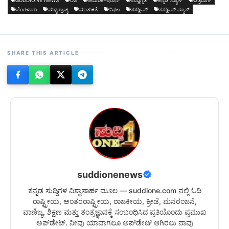
ಬೆಂಗಳೂರು
ಮಧ್ಯಪ್ರಾಚ್ಯ
ಮಾತುಕತೆ
ವಿಫಲ
ಸುದ್ದಿಒನ್
ಸುದ್ದಿಒನ್ ನ್ಯೂಸ್
SHARE THIS ARTICLE
suddionenews
ಕನ್ನಡ ಸುದ್ದಿಗಳ ವಿಶ್ವಾಸಾರ್ಹ ಮೂಲ — suddione.com ನಲ್ಲಿ ಓದಿ
ರಾಷ್ಟ್ರೀಯ, ಅಂತರರಾಷ್ಟ್ರೀಯ, ರಾಜಕೀಯ, ಕ್ರೀಡೆ, ಮನರಂಜನೆ,
ವಾಣಿಜ್ಯ, ಶಿಕ್ಷಣ ಮತ್ತು ತಂತ್ರಜ್ಞಾನಕ್ಕೆ ಸಂಬಂಧಿಸಿದ ಪ್ರತಿಯೊಂದು ಪ್ರಮುಖ
ಅಪ್‌ಡೇಟ್. ನೀವು ಯಾವಾಗಲೂ ಅಪ್‌ಡೇಟ್ ಆಗಿರಲು ನಾವು