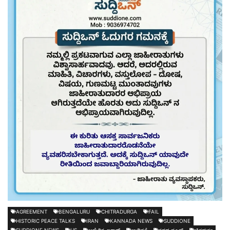
AGREEMENT
BENGALURU
CHITRADURGA
FAIL
HISTORIC PEACE TALKS
IRAN
KANNADA NEWS
SUDDIONE
SUDDIONE NEWS
US
ಅಮೆರಿಕ-ಇರಾನ್
ಉದ್ವಿಗ್ನತೆ
ಕನ್ನಡ ನ್ಯೂಸ್
ಚಿತ್ರದುರ್ಗ