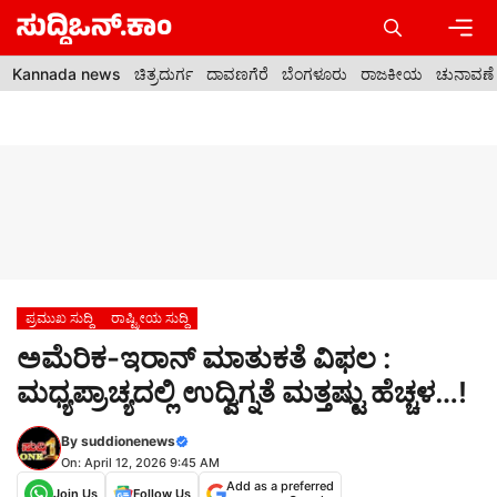
Skip
to
content
Men
Kannada news
ಚಿತ್ರದುರ್ಗ
ದಾವಣಗೆರೆ
ಬೆಂಗಳೂರು
ರಾಜಕೀಯ
ಚುನಾವಣೆ
ಪ್ರಮುಖ ಸುದ್ದಿ
ರಾಷ್ಟ್ರೀಯ ಸುದ್ದಿ
ಅಮೆರಿಕ-ಇರಾನ್ ಮಾತುಕತೆ ವಿಫಲ :
ಮಧ್ಯಪ್ರಾಚ್ಯದಲ್ಲಿ ಉದ್ವಿಗ್ನತೆ ಮತ್ತಷ್ಟು ಹೆಚ್ಚಳ…!
By
suddionenews
On: April 12, 2026 9:45 AM
Add as a preferred
Join Us
Follow Us