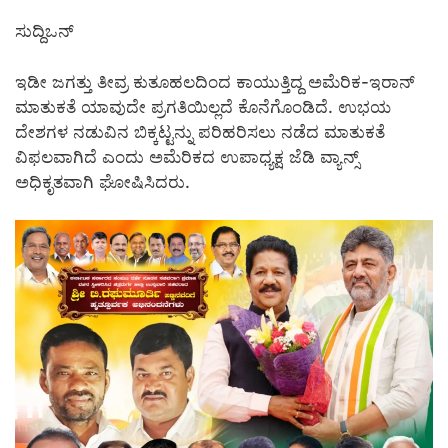
ಸುದ್ದಿಒನ್
ಇಡೀ ಜಗತ್ತು ತೀವ್ರ ಕುತೂಹಲದಿಂದ ಕಾಯುತ್ತಿದ್ದ ಅಮೆರಿಕ-ಇರಾನ್
ಮಾತುಕತೆ ಯಾವುದೇ ಪ್ರಗತಿಯಿಲ್ಲದೆ ಕೊನೆಗೊಂಡಿದೆ. ಉಭಯ
ದೇಶಗಳ ನಡುವಿನ ಬಿಕ್ಕಟ್ಟನ್ನು ಪರಿಹರಿಸಲು ನಡೆದ ಮಾತುಕತೆ
ವಿಫಲವಾಗಿದೆ ಎಂದು ಅಮೆರಿಕದ ಉಪಾಧ್ಯಕ್ಷ ಜೆಡಿ ವ್ಯಾನ್ಸ್
ಅಧಿಕೃತವಾಗಿ ಘೋಷಿಸಿದರು.