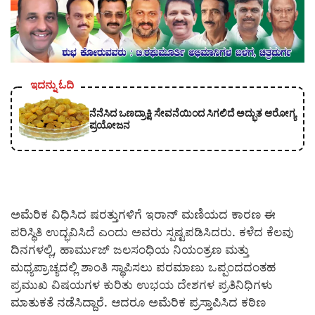
ಇದನ್ನು ಓದಿ
ನೆನೆಸಿದ ಒಣದ್ರಾಕ್ಷಿ ಸೇವನೆಯಿಂದ ಸಿಗಲಿದೆ ಅದ್ಭುತ ಆರೋಗ್ಯ
ಪ್ರಯೋಜನ
ಅಮೆರಿಕ ವಿಧಿಸಿದ ಷರತ್ತುಗಳಿಗೆ ಇರಾನ್ ಮಣಿಯದ ಕಾರಣ ಈ
ಪರಿಸ್ಥಿತಿ ಉದ್ಭವಿಸಿದೆ ಎಂದು ಅವರು ಸ್ಪಷ್ಟಪಡಿಸಿದರು. ಕಳೆದ ಕೆಲವು
ದಿನಗಳಲ್ಲಿ, ಹಾರ್ಮುಜ್ ಜಲಸಂಧಿಯ ನಿಯಂತ್ರಣ ಮತ್ತು
ಮಧ್ಯಪ್ರಾಚ್ಯದಲ್ಲಿ ಶಾಂತಿ ಸ್ಥಾಪಿಸಲು ಪರಮಾಣು ಒಪ್ಪಂದದಂತಹ
ಪ್ರಮುಖ ವಿಷಯಗಳ ಕುರಿತು ಉಭಯ ದೇಶಗಳ ಪ್ರತಿನಿಧಿಗಳು
ಮಾತುಕತೆ ನಡೆಸಿದ್ದಾರೆ. ಆದರೂ ಅಮೆರಿಕ ಪ್ರಸ್ತಾಪಿಸಿದ ಕಠಿಣ