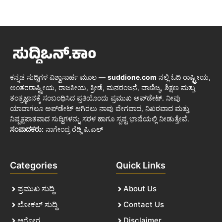
ಕನ್ನಡ ಸುದ್ದಿಗಳ ವಿಶ್ವಾಸಾರ್ಹ ಮೂಲ —
suddione.com
ನಲ್ಲಿ ಓದಿ ರಾಷ್ಟ್ರೀಯ,
ಅಂತರರಾಷ್ಟ್ರೀಯ, ರಾಜಕೀಯ, ಕ್ರೀಡೆ, ಮನರಂಜನೆ, ವಾಣಿಜ್ಯ, ಶಿಕ್ಷಣ ಮತ್ತು
ತಂತ್ರಜ್ಞಾನಕ್ಕೆ ಸಂಬಂಧಿಸಿದ ಪ್ರತಿಯೊಂದು ಪ್ರಮುಖ ಅಪ್‌ಡೇಟ್. ನೀವು
ಯಾವಾಗಲೂ ಅಪ್‌ಡೇಟ್ ಆಗಿರಲು ನಾವು ವೇಗವಾದ, ನಿಖರವಾದ ಮತ್ತು
ನಿಷ್ಪಕ್ಷಪಾತವಾದ ಸುದ್ದಿಗಳನ್ನು ಸರಳ ಹಾಗೂ ಸ್ಪಷ್ಟ ಭಾಷೆಯಲ್ಲಿ ನೀಡುತ್ತೇವೆ.
ಸಂಪಾದಕರು:
ನಾಗೇಂದ್ರ ರೆಡ್ಡಿ ಪಿ.ಎಲ್
Categories
Quick Links
ಪ್ರಮುಖ ಸುದ್ದಿ
About Us
ಲೋಕಲ್ ಸುದ್ದಿ
Contact Us
ಆರೋಗ್ಯ
Disclaimer