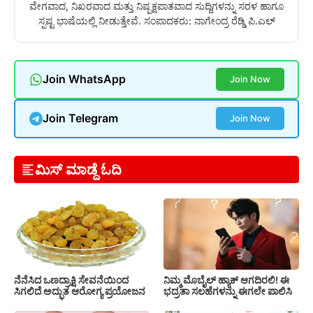
ವೇಗವಾದ, ನಿಖರವಾದ ಮತ್ತು ನಿಷ್ಪಕ್ಷಪಾತವಾದ ಸುದ್ದಿಗಳನ್ನು ಸರಳ ಹಾಗೂ
ಸ್ಪಷ್ಟ ಭಾಷೆಯಲ್ಲಿ ನೀಡುತ್ತೇವೆ. ಸಂಪಾದಕರು: ನಾಗೇಂದ್ರ ರೆಡ್ಡಿ ಪಿ.ಎಲ್
Join WhatsApp
Join Now
Join Telegram
Join Now
ಮಿಸ್ ಮಾಡ್ದೆ ಓದಿ
ನೆನೆಸಿದ ಒಣದ್ರಾಕ್ಷಿ ಸೇವನೆಯಿಂದ
ನಿಮ್ಮ ಮೊಬೈಲ್ ಹ್ಯಾಕ್ ಆಗದಿರಲಿ! ಈ
ಸಿಗಲಿದೆ ಅದ್ಭುತ ಆರೋಗ್ಯ ಪ್ರಯೋಜನ
ಭದ್ರತಾ ಸಲಹೆಗಳನ್ನು ಈಗಲೇ ಪಾಲಿಸಿ