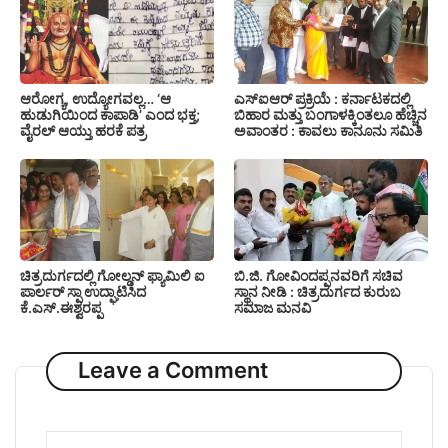
ಆರೋಗ್ಯ, ಉದ್ಯೋಗವಲ್ಲ… ‘ಆ
ಎಸ್‍ಐಆರ್ ಪ್ರಕ್ರಿಯೆ : ಕರ್ನಾಟಕದಲ್ಲಿ
ಹುಡುಗಿಯಿಂದ ಕಾಪಾಡಿ’ ಎಂದ ಭಕ್ತ;
ಬಿಹಾರ ಮತ್ತು ಬಂಗಾಳಕ್ಕಿಂತಲೂ ಹೆಚ್ಚಿನ
ವೈರಲ್ ಆಯ್ತು ಹರಕೆ ಪತ್ರ
ಅವಾಂತರ : ಕಾವಲು ಕಾನೂನು ಸಮಿತಿ
ಚಿತ್ರದುರ್ಗದಲ್ಲಿ ಗೋಲ್ಡನ್ ಫ್ಯಾಮಿಲಿ ಐ
ಬಿ.ಜಿ. ಗೋವಿಂದಪ್ಪನವರಿಗೆ ಸಚಿವ
ಪಾರ್ಲರ್ ಸ್ಪಾ ಉದ್ಘಾಟಿಸಿದ
ಸ್ಥಾನ ನೀಡಿ : ಚಿತ್ರದುರ್ಗದ ಕುರುಬ
ಕೆ.ಎಸ್.ಈಶ್ವರಪ್ಪ
ಸಮಾಜ ಮನವಿ
Leave a Comment
Comment