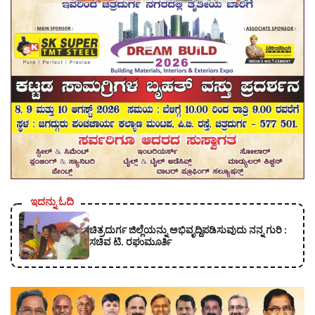
ಇದನ್ನು ಓದಿ
ಚಿತ್ರದುರ್ಗ ಜಿಲ್ಲೆಯನ್ನು ಅಭಿವೃದ್ದಿಪಡಿಸುವುದು ನನ್ನ ಗುರಿ :
ಸಚಿವ ಟಿ. ರಘುಮೂರ್ತಿ