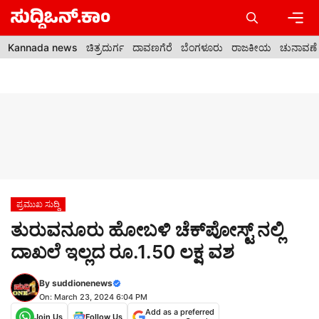
Skip
to
content
Men
Kannada news
ಚಿತ್ರದುರ್ಗ
ದಾವಣಗೆರೆ
ಬೆಂಗಳೂರು
ರಾಜಕೀಯ
ಚುನಾವಣೆ
ಪ್ರಮುಖ ಸುದ್ದಿ
ತುರುವನೂರು ಹೋಬಳಿ ಚೆಕ್‍ಪೋಸ್ಟ್ ನಲ್ಲಿ
ದಾಖಲೆ ಇಲ್ಲದ ರೂ.1.50 ಲಕ್ಷ ವಶ
By
suddionenews
On: March 23, 2024 6:04 PM
Add as a preferred
Join Us
Follow Us