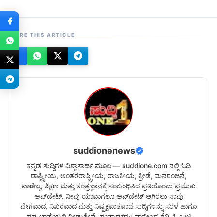
SHARE THIS ARTICLE
suddionenews
ಕನ್ನಡ ಸುದ್ದಿಗಳ ವಿಶ್ವಾಸಾರ್ಹ ಮೂಲ — suddione.com ನಲ್ಲಿ ಓದಿ
ರಾಷ್ಟ್ರೀಯ, ಅಂತರರಾಷ್ಟ್ರೀಯ, ರಾಜಕೀಯ, ಕ್ರೀಡೆ, ಮನರಂಜನೆ,
ವಾಣಿಜ್ಯ, ಶಿಕ್ಷಣ ಮತ್ತು ತಂತ್ರಜ್ಞಾನಕ್ಕೆ ಸಂಬಂಧಿಸಿದ ಪ್ರತಿಯೊಂದು ಪ್ರಮುಖ
ಅಪ್‌ಡೇಟ್. ನೀವು ಯಾವಾಗಲೂ ಅಪ್‌ಡೇಟ್ ಆಗಿರಲು ನಾವು
ವೇಗವಾದ, ನಿಖರವಾದ ಮತ್ತು ನಿಷ್ಪಕ್ಷಪಾತವಾದ ಸುದ್ದಿಗಳನ್ನು ಸರಳ ಹಾಗೂ
ಸ್ಪಷ್ಟ ಭಾಷೆಯಲ್ಲಿ ನೀಡುತ್ತೇವೆ. ಸಂಪಾದಕರು: ನಾಗೇಂದ್ರ ರೆಡ್ಡಿ ಪಿ.ಎಲ್