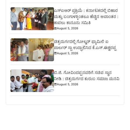
ಎಸ್‍ಐಆರ್ ಪ್ರಕ್ರಿಯೆ : ಕರ್ನಾಟಕದಲ್ಲಿ ಬಿಹಾರ
ಮತ್ತು ಬಂಗಾಳಕ್ಕಿಂತಲೂ ಹೆಚ್ಚಿನ ಅವಾಂತರ :
ಕಾವಲು ಕಾನೂನು ಸಮಿತಿ
August 5, 2026
ಚಿತ್ರದುರ್ಗದಲ್ಲಿ ಗೋಲ್ಡನ್ ಫ್ಯಾಮಿಲಿ ಐ
ಪಾರ್ಲರ್ ಸ್ಪಾ ಉದ್ಘಾಟಿಸಿದ ಕೆ.ಎಸ್.ಈಶ್ವರಪ್ಪ
August 5, 2026
ಬಿ.ಜಿ. ಗೋವಿಂದಪ್ಪನವರಿಗೆ ಸಚಿವ ಸ್ಥಾನ
ನೀಡಿ : ಚಿತ್ರದುರ್ಗದ ಕುರುಬ ಸಮಾಜ ಮನವಿ
August 5, 2026