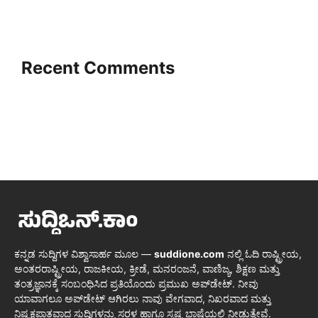
Recent Comments
ಕನ್ನಡ ಸುದ್ದಿಗಳ ವಿಶ್ವಾಸಾರ್ಹ ಮೂಲ —
suddione.com
ನಲ್ಲಿ ಓದಿ ರಾಷ್ಟ್ರೀಯ,
ಅಂತರರಾಷ್ಟ್ರೀಯ, ರಾಜಕೀಯ, ಕ್ರೀಡೆ, ಮನರಂಜನೆ, ವಾಣಿಜ್ಯ, ಶಿಕ್ಷಣ ಮತ್ತು
ತಂತ್ರಜ್ಞಾನಕ್ಕೆ ಸಂಬಂಧಿಸಿದ ಪ್ರತಿಯೊಂದು ಪ್ರಮುಖ ಅಪ್‌ಡೇಟ್. ನೀವು
ಯಾವಾಗಲೂ ಅಪ್‌ಡೇಟ್ ಆಗಿರಲು ನಾವು ವೇಗವಾದ, ನಿಖರವಾದ ಮತ್ತು
ನಿಷ್ಪಕ್ಷಪಾತವಾದ ಸುದ್ದಿಗಳನ್ನು ಸರಳ ಹಾಗೂ ಸ್ಪಷ್ಟ ಭಾಷೆಯಲ್ಲಿ ನೀಡುತ್ತೇವೆ.