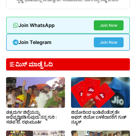
Join WhatsApp
Join Now
Join Telegram
Join Now
ಮಿಸ್ ಮಾಡ್ದೆ ಓದಿ
ಚಿತ್ರದುರ್ಗ ಜಿಲ್ಲೆಯನ್ನು
ಜಿಯೋದಿಂದ ಇಂಡಿಪೆಂಡೆನ್ಸ್ ಡೇ
ಅಭಿವೃದ್ದಿಪಡಿಸುವುದು ನನ್ನ ಗುರಿ :
ಆಫರ್: ಜಿಯೋ ಬಳಕೆದಾರರಿಗೆ ಗುಡ್
ಸಚಿವ ಟಿ. ರಘುಮೂರ್ತಿ
ನ್ಯೂಸ್