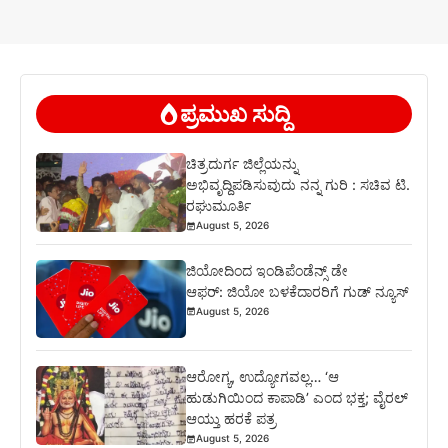
ಪ್ರಮುಖ ಸುದ್ದಿ
ಚಿತ್ರದುರ್ಗ ಜಿಲ್ಲೆಯನ್ನು
ಅಭಿವೃದ್ದಿಪಡಿಸುವುದು ನನ್ನ ಗುರಿ : ಸಚಿವ ಟಿ.
ರಘುಮೂರ್ತಿ
August 5, 2026
ಜಿಯೋದಿಂದ ಇಂಡಿಪೆಂಡೆನ್ಸ್ ಡೇ
ಆಫರ್: ಜಿಯೋ ಬಳಕೆದಾರರಿಗೆ ಗುಡ್ ನ್ಯೂಸ್
August 5, 2026
ಆರೋಗ್ಯ, ಉದ್ಯೋಗವಲ್ಲ… ‘ಆ
ಹುಡುಗಿಯಿಂದ ಕಾಪಾಡಿ’ ಎಂದ ಭಕ್ತ; ವೈರಲ್
ಆಯ್ತು ಹರಕೆ ಪತ್ರ
August 5, 2026