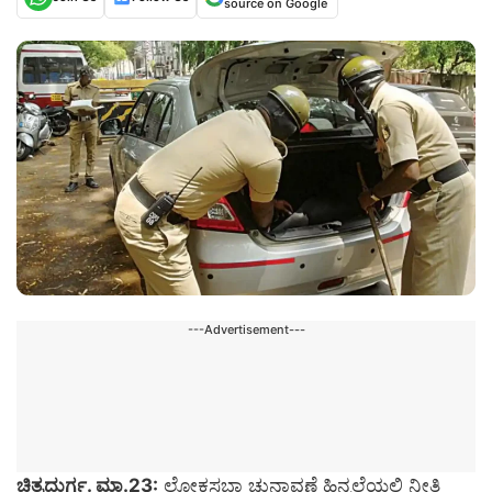
source on Google
---Advertisement---
ಚಿತ್ರದುರ್ಗ. ಮಾ.23:
ಲೋಕಸಭಾ ಚುನಾವಣೆ ಹಿನ್ನಲೆಯಲ್ಲಿ ನೀತಿ