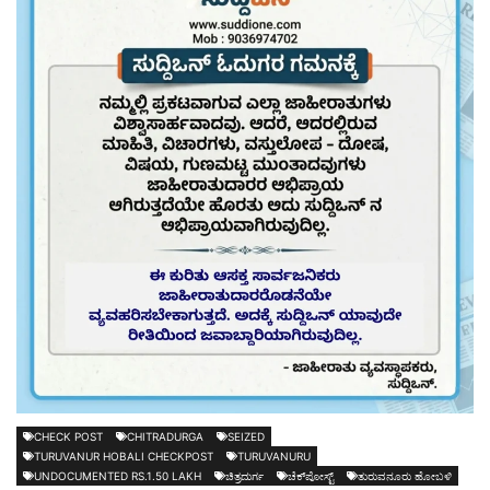
CHECK POST
CHITRADURGA
SEIZED
TURUVANUR HOBALI CHECKPOST
TURUVANURU
UNDOCUMENTED RS.1.50 LAKH
ಚಿತ್ರದುರ್ಗ
ಚೆಕ್‍ಪೋಸ್ಟ್
ತುರುವನೂರು ಹೋಬಳಿ