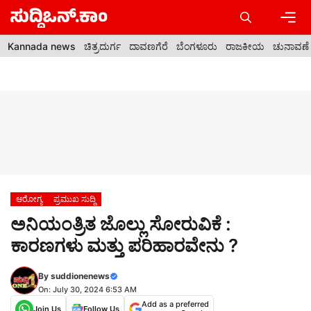
Skip
to
content
Men
Kannada news
ಚಿತ್ರದುರ್ಗ
ದಾವಣಗೆರೆ
ಬೆಂಗಳೂರು
ರಾಜಕೀಯ
ಚುನಾವಣೆ
ಆರೋಗ್ಯ
ಪ್ರಮುಖ ಸುದ್ದಿ
ಅನಿಯಂತ್ರಿತ ಜೊಲ್ಲು ಸೋರುವಿಕೆ :
ಕಾರಣಗಳು ಮತ್ತು ಪರಿಹಾರವೇನು ?
By
suddionenews
On: July 30, 2024 6:53 AM
Add as a preferred
Join Us
Follow Us