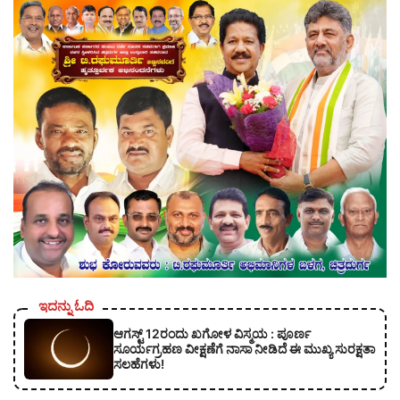
ಇದನ್ನು ಓದಿ
ಆಗಸ್ಟ್ 12ರಂದು ಖಗೋಳ ವಿಸ್ಮಯ : ಪೂರ್ಣ
ಸೂರ್ಯಗ್ರಹಣ ವೀಕ್ಷಣೆಗೆ ನಾಸಾ ನೀಡಿದೆ ಈ ಮುಖ್ಯ ಸುರಕ್ಷತಾ
ಸಲಹೆಗಳು!