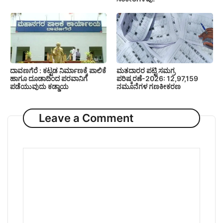
ದಾವಣಗೆರೆ : ಕಟ್ಟಡ ನಿರ್ಮಾಣಕ್ಕೆ ಪಾಲಿಕೆ
ಮತದಾರರ ಪಟ್ಟಿ ಸಮಗ್ರ
ಹಾಗೂ ದೂಡಾದಿಂದ ಪರವಾನಿಗೆ
ಪರಿಷ್ಕರಣೆ-2026: 12,97,159
ಪಡೆಯುವುದು ಕಡ್ಡಾಯ
ನಮೂನೆಗಳ ಗಣಕೀಕರಣ
Leave a Comment
Comment