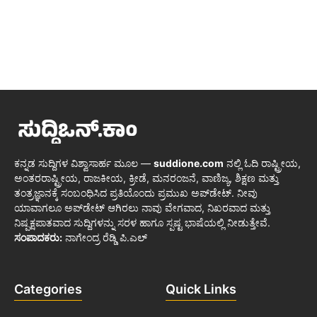
ಕನ್ನಡ ಸುದ್ದಿಗಳ ವಿಶ್ವಾಸಾರ್ಹ ಮೂಲ —
suddione.com
ನಲ್ಲಿ ಓದಿ ರಾಷ್ಟ್ರೀಯ,
ಅಂತರರಾಷ್ಟ್ರೀಯ, ರಾಜಕೀಯ, ಕ್ರೀಡೆ, ಮನರಂಜನೆ, ವಾಣಿಜ್ಯ, ಶಿಕ್ಷಣ ಮತ್ತು
ತಂತ್ರಜ್ಞಾನಕ್ಕೆ ಸಂಬಂಧಿಸಿದ ಪ್ರತಿಯೊಂದು ಪ್ರಮುಖ ಅಪ್‌ಡೇಟ್. ನೀವು
ಯಾವಾಗಲೂ ಅಪ್‌ಡೇಟ್ ಆಗಿರಲು ನಾವು ವೇಗವಾದ, ನಿಖರವಾದ ಮತ್ತು
ನಿಷ್ಪಕ್ಷಪಾತವಾದ ಸುದ್ದಿಗಳನ್ನು ಸರಳ ಹಾಗೂ ಸ್ಪಷ್ಟ ಭಾಷೆಯಲ್ಲಿ ನೀಡುತ್ತೇವೆ.
ಸಂಪಾದಕರು:
ನಾಗೇಂದ್ರ ರೆಡ್ಡಿ ಪಿ.ಎಲ್
Categories
Quick Links