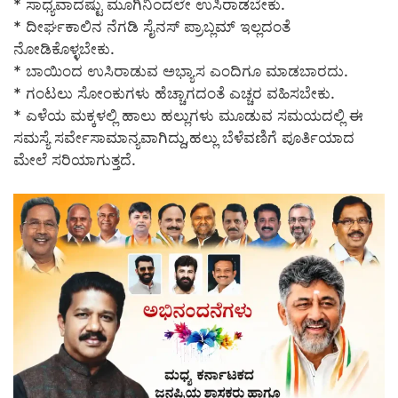
* ಸಾಧ್ಯವಾದಷ್ಟು ಮೂಗಿನಿಂದಲೇ ಉಸಿರಾಡಬೇಕು.
* ದೀರ್ಘಕಾಲಿನ ನೆಗಡಿ ಸೈನಸ್ ಪ್ರಾಬ್ಲಮ್ ಇಲ್ಲದಂತೆ
ನೋಡಿಕೊಳ್ಳಬೇಕು.
* ಬಾಯಿಂದ ಉಸಿರಾಡುವ ಅಭ್ಯಾಸ ಎಂದಿಗೂ ಮಾಡಬಾರದು.
* ಗಂಟಲು ಸೋಂಕುಗಳು ಹೆಚ್ಚಾಗದಂತೆ ಎಚ್ಚರ ವಹಿಸಬೇಕು.
* ಎಳೆಯ ಮಕ್ಕಳಲ್ಲಿ ಹಾಲು ಹಲ್ಲುಗಳು ಮೂಡುವ ಸಮಯದಲ್ಲಿ ಈ
ಸಮಸ್ಯೆ ಸರ್ವೇಸಾಮಾನ್ಯವಾಗಿದ್ದು,ಹಲ್ಲು ಬೆಳೆವಣಿಗೆ ಪೂರ್ತಿಯಾದ
ಮೇಲೆ ಸರಿಯಾಗುತ್ತದೆ.