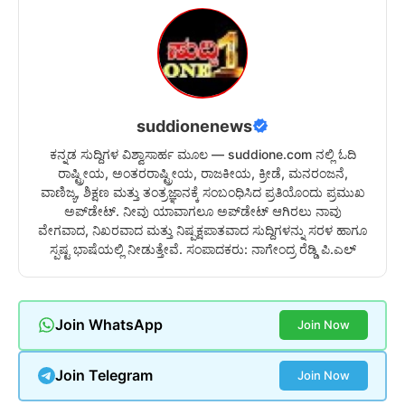
suddionenews
ಕನ್ನಡ ಸುದ್ದಿಗಳ ವಿಶ್ವಾಸಾರ್ಹ ಮೂಲ — suddione.com ನಲ್ಲಿ ಓದಿ
ರಾಷ್ಟ್ರೀಯ, ಅಂತರರಾಷ್ಟ್ರೀಯ, ರಾಜಕೀಯ, ಕ್ರೀಡೆ, ಮನರಂಜನೆ,
ವಾಣಿಜ್ಯ, ಶಿಕ್ಷಣ ಮತ್ತು ತಂತ್ರಜ್ಞಾನಕ್ಕೆ ಸಂಬಂಧಿಸಿದ ಪ್ರತಿಯೊಂದು ಪ್ರಮುಖ
ಅಪ್‌ಡೇಟ್. ನೀವು ಯಾವಾಗಲೂ ಅಪ್‌ಡೇಟ್ ಆಗಿರಲು ನಾವು
ವೇಗವಾದ, ನಿಖರವಾದ ಮತ್ತು ನಿಷ್ಪಕ್ಷಪಾತವಾದ ಸುದ್ದಿಗಳನ್ನು ಸರಳ ಹಾಗೂ
ಸ್ಪಷ್ಟ ಭಾಷೆಯಲ್ಲಿ ನೀಡುತ್ತೇವೆ. ಸಂಪಾದಕರು: ನಾಗೇಂದ್ರ ರೆಡ್ಡಿ ಪಿ.ಎಲ್
Join WhatsApp
Join Now
Join Telegram
Join Now