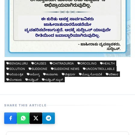
BENGALURU
CAUSES
CHITRADURGA
DROOLING
HEALTH
SOLUTION
SUDDIONE
SUDDIONE NEWS
UNCONTROLLABLE
ಅನಿಯಂತ್ರಿತ
ಆರೋಗ್ಯ
ಕಾರಣಗಳು
ಚಿತ್ರದುರ್ಗ
ಜೊಲ್ಲು ಸೋರುವಿಕೆ
ಪರಿಹಾರ
ಬೆಂಗಳೂರು
ಸುದ್ದಿಒನ್
ಸುದ್ದಿಒನ್ ನ್ಯೂಸ್
SHARE THIS ARTICLE