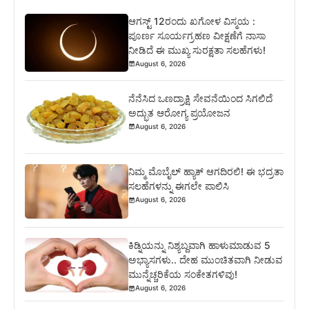
ಆಗಸ್ಟ್ 12ರಂದು ಖಗೋಳ ವಿಸ್ಮಯ :
ಪೂರ್ಣ ಸೂರ್ಯಗ್ರಹಣ ವೀಕ್ಷಣೆಗೆ ನಾಸಾ
ನೀಡಿದೆ ಈ ಮುಖ್ಯ ಸುರಕ್ಷತಾ ಸಲಹೆಗಳು!
August 6, 2026
ನೆನೆಸಿದ ಒಣದ್ರಾಕ್ಷಿ ಸೇವನೆಯಿಂದ ಸಿಗಲಿದೆ
ಅದ್ಭುತ ಆರೋಗ್ಯ ಪ್ರಯೋಜನ
August 6, 2026
ನಿಮ್ಮ ಮೊಬೈಲ್ ಹ್ಯಾಕ್ ಆಗದಿರಲಿ! ಈ ಭದ್ರತಾ
ಸಲಹೆಗಳನ್ನು ಈಗಲೇ ಪಾಲಿಸಿ
August 6, 2026
ಕಿಡ್ನಿಯನ್ನು ನಿಶ್ಯಬ್ದವಾಗಿ ಹಾಳುಮಾಡುವ 5
ಅಭ್ಯಾಸಗಳು.. ದೇಹ ಮುಂಚಿತವಾಗಿ ನೀಡುವ
ಮುನ್ನೆಚ್ಚರಿಕೆಯ ಸಂಕೇತಗಳಿವು!
August 6, 2026