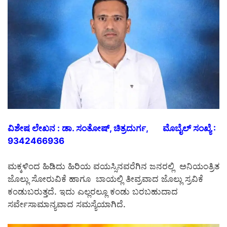
ವಿಶೇಷ ಲೇಖನ : ಡಾ. ಸಂತೋಷ್, ಚಿತ್ರದುರ್ಗ,
ಮೊಬೈಲ್ ಸಂಖ್ಯೆ :
9342466936
ಮಕ್ಕಳಿಂದ ಹಿಡಿದು ಹಿರಿಯ ವಯಸ್ಸಿನವರೆಗಿನ ಜನರಲ್ಲಿ ಅನಿಯಂತ್ರಿತ
ಜೊಲ್ಲು ಸೋರುವಿಕೆ ಹಾಗೂ ಬಾಯಲ್ಲಿ ತೀವ್ರವಾದ ಜೊಲ್ಲು ಸ್ರವಿಕೆ
ಕಂಡುಬರುತ್ತದೆ. ಇದು ಎಲ್ಲರಲ್ಲೂ ಕಂಡು ಬರಬಹುದಾದ
ಸರ್ವೇಸಾಮಾನ್ಯವಾದ ಸಮಸ್ಯೆಯಾಗಿದೆ.