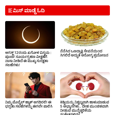
ಮಿಸ್ ಮಾಡ್ದೆ ಓದಿ
ನೆನೆಸಿದ ಒಣದ್ರಾಕ್ಷಿ ಸೇವನೆಯಿಂದ
ಆಗಸ್ಟ್ 12ರಂದು ಖಗೋಳ ವಿಸ್ಮಯ :
ಸಿಗಲಿದೆ ಅದ್ಭುತ ಆರೋಗ್ಯ ಪ್ರಯೋಜನ
ಪೂರ್ಣ ಸೂರ್ಯಗ್ರಹಣ ವೀಕ್ಷಣೆಗೆ
ನಾಸಾ ನೀಡಿದೆ ಈ ಮುಖ್ಯ ಸುರಕ್ಷತಾ
ಸಲಹೆಗಳು!
ನಿಮ್ಮ ಮೊಬೈಲ್ ಹ್ಯಾಕ್ ಆಗದಿರಲಿ! ಈ
ಕಿಡ್ನಿಯನ್ನು ನಿಶ್ಯಬ್ದವಾಗಿ ಹಾಳುಮಾಡುವ
ಭದ್ರತಾ ಸಲಹೆಗಳನ್ನು ಈಗಲೇ ಪಾಲಿಸಿ
5 ಅಭ್ಯಾಸಗಳು.. ದೇಹ ಮುಂಚಿತವಾಗಿ
ನೀಡುವ ಮುನ್ನೆಚ್ಚರಿಕೆಯ
ಸಂಕೇತಗಳಿವು!