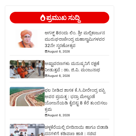
ಪ್ರಮುಖ ಸುದ್ದಿ
ಆಗಸ್ಟ್ 8ರಂದು ಲಿಂ. ಶ್ರೀ ಮಲ್ಲಿಕಾರ್ಜುನ
ಮುರುಘರಾಜೇಂದ್ರ ಮಹಾಸ್ವಾಮಿಗಳವರ
32ನೇ ಸ್ಮರಣೋತ್ಸವ
August 6, 2026
ಅಷ್ಟಾವರಣಗಳು ಮನುಷ್ಯನಿಗೆ ರಕ್ಷಣೆ
ನೀಡುತ್ತವೆ : ಡಾ. ಜಿ.ವಿ. ಮಂಜುನಾಥ
August 6, 2026
ಫಲ ನೀಡಿದ ಶಾಸಕ ಕೆ.ಸಿ.ವೀರೇಂದ್ರ ಪಪ್ಪಿ
ಅವರ ಪ್ರಯತ್ನ : ಭದ್ರಾ ಮೇಲ್ದಂಡೆ
ಯೋಜನೆಯಡಿ ಕೈಬಿಟ್ಟ 8 ಕೆರೆ ತುಂಬಿಸಲು
ಕ್ರಮ
August 6, 2026
ಚಳ್ಳಕೆರೆಯಲ್ಲಿ ಬೀದಿನಾಯಿ ಹಾಗೂ ಬಿಡಾಡಿ
ದನಗಳಿಗೆ ಕಡಿವಾಣ ಹಾಕಿ : ಸಚಿವ