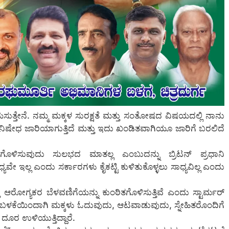
ಸುತ್ತೇನೆ. ನಮ್ಮ ಮಕ್ಕಳ ಸುರಕ್ಷತೆ ಮತ್ತು ಸಂತೋಷದ ವಿಷಯದಲ್ಲಿ ನಾನು
ಈ ನಿಷೇಧ ಜಾರಿಯಾಗುತ್ತಿದೆ ಮತ್ತು ಇದು ಖಂಡಿತವಾಗಿಯೂ ಜಾರಿಗೆ ಬರಲಿದೆ
ಳಿಸುವುದು ಸುಲಭದ ಮಾತಲ್ಲ ಎಂಬುದನ್ನು ಬ್ರಿಟನ್ ಪ್ರಧಾನಿ
್ಯವೇ ಇಲ್ಲ ಎಂದು ಸರ್ಕಾರಗಳು ಕೈಕಟ್ಟಿ ಕುಳಿತುಕೊಳ್ಳಲು ಸಾಧ್ಯವಿಲ್ಲ ಎಂದು
ೋಗ್ಯಕರ ಬೆಳವಣಿಗೆಯನ್ನು ಕುಂಠಿತಗೊಳಿಸುತ್ತಿವೆ ಎಂದು ಸ್ಟಾರ್ಮರ್
ಬಳಕೆಯಿಂದಾಗಿ ಮಕ್ಕಳು ಓದುವುದು, ಆಟವಾಡುವುದು, ಸ್ನೇಹಿತರೊಂದಿಗೆ
ೂರ ಉಳಿಯುತ್ತಿದ್ದಾರೆ.