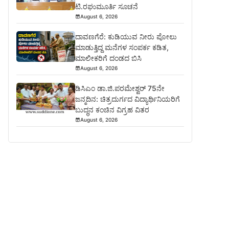
ಟಿ.ರಘುಮೂರ್ತಿ ಸೂಚನೆ
August 6, 2026
ದಾವಣಗೆರೆ: ಕುಡಿಯುವ ನೀರು ಪೋಲು
ಮಾಡುತ್ತಿದ್ದ ಮನೆಗಳ ಸಂಪರ್ಕ ಕಡಿತ,
ಮಾಲೀಕರಿಗೆ ದಂಡದ ಬಿಸಿ
August 6, 2026
ಡಿಸಿಎಂ ಡಾ.ಜಿ.ಪರಮೇಶ್ವರ್ 75ನೇ
ಜನ್ಮದಿನ: ಚಿತ್ರದುರ್ಗದ ವಿದ್ಯಾರ್ಥಿನಿಯರಿಗೆ
ಬುದ್ಧನ ಕಂಚಿನ ವಿಗ್ರಹ ವಿತರ
August 6, 2026