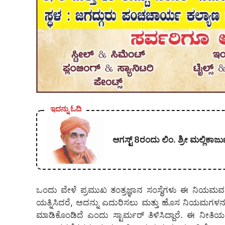
ಇದನ್ನು ಓದಿ
ಆಗಸ್ಟ್ 8ರಂದು ಲಿಂ. ಶ್ರೀ ಮಲ್ಲಿ
ಒಂದು ವೇಳೆ ಪ್ರಮುಖ ತಂತ್ರಜ್ಞಾನ ಸಂಸ್ಥೆಗಳು ಈ ನಿಯ
ಯತ್ನಿಸಿದರೆ, ಅದನ್ನು ಎದುರಿಸಲು ಮತ್ತು ಹೊಸ ನಿಯಮಗಳನ್ನು 
ಮಾಡಿಕೊಂಡಿದೆ ಎಂದು ಸ್ಟಾರ್ಮರ್ ತಿಳಿಸಿದ್ದಾರೆ. ಈ ನೀತಿ