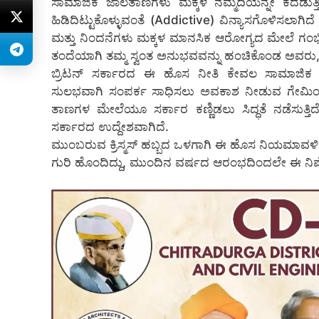
ಸಾಮಾಜಿಕ ಜಾಲತಾಣಗಳು ಮಕ್ಕಳ ನೆಮ್ಮದಿಯನ್ನೇ ಕದಡುತ್ತಿವ
ಹಿಡಿದಿಟ್ಟುಕೊಳ್ಳುವಂತೆ (Addictive) ವಿನ್ಯಾಸಗೊಳಿಸಲಾಗಿದ
ಮತ್ತು ನಿಂದನೆಗಳು ಮಕ್ಕಳ ಮಾನಸಿಕ ಆರೋಗ್ಯದ ಮೇಲೆ ಗಂಭೀ
ತಂದೆಯಾಗಿ ತಮ್ಮ ಸ್ವಂತ ಅನುಭವವನ್ನು ಹಂಚಿಕೊಂಡ ಅವರು, ಮಕ್
ಬ್ರಿಟನ್ ಸರ್ಕಾರದ ಈ ಹೊಸ ನೀತಿ ಕೇವಲ ಸಾಮಾಜಿಕ ಜಾ
ಸುಲಭವಾಗಿ ಸಂಪರ್ಕ ಸಾಧಿಸಲು ಅವಕಾಶ ನೀಡುವ ಗೇಮಿಂಗ್ ಸೇವ
ತಾಣಗಳ ಮೇಲೆಯೂ ಸರ್ಕಾರ ಕಣ್ಣಿಡಲು ಸಿದ್ಧತೆ ನಡೆಸುತ್ತಿದೆ. 
ಸರ್ಕಾರದ ಉದ್ದೇಶವಾಗಿದೆ.
ಮುಂಬರುವ ಕ್ರಿಸ್ಮಸ್ ಹಬ್ಬದ ಒಳಗಾಗಿ ಈ ಹೊಸ ನಿಯಮಾವಳಿಗಳ
ಗುರಿ ಹೊಂದಿದ್ದು, ಮುಂದಿನ ವರ್ಷದ ಆರಂಭದಿಂದಲೇ ಈ ನಿಷೇ