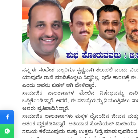
ನನ್ನ ಈ ಸಂದೇಶ ಎಲ್ಲರಿಗೂ ಸ್ಪಷ್ಟವಾಗಿ ತಲುಪಲಿ ಎಂದು ಬಯ
ಯಾವುದೇ ರಾಜಿ ಮಾಡಿಕೊಳ್ಳಲು ಸಿದ್ಧನಿಲ್ಲ. ಇದೇ ಕಾರಣಕ್ಕೆ 
ಎಂದು ಅವರು ಖಡಕ್ ಆಗಿ ಹೇಳಿದ್ದಾರೆ.
ಸಾಮಾಜಿಕ ಜಾಲತಾಣಗಳ ಮೇಲಿನ ನಿಷೇಧವನ್ನು ಜಾರಿಗೊ
ಒಪ್ಪಿಕೊಂಡಿದ್ದಾರೆ. ಆದರೆ, ಈ ಸಮಸ್ಯೆಯನ್ನು ನಿಯಂತ್ರಿಸಲು ಸಾಧ
ಅವರು ಪ್ರತಿಪಾದಿಸಿದ್ದಾರೆ.
ಸಾಮಾಜಿಕ ಜಾಲತಾಣಗಳು ಮಕ್ಕಳ ದೈನಂದಿನ ಜೀವನ ಮತ್ತು ಆರ
ಆತಂಕ ವ್ಯಕ್ತಪಡಿಸಿದ್ದಾರೆ. ಅತಿಯಾದ ಸೋಶಿಯಲ್ ಮೀಡಿಯಾ 
ಸಮಯ ಕಳೆಯುವುದು ಮತ್ತು ಉತ್ತಮ ನಿದ್ರೆ ಮಾಡುವುದರಿಂದ ದ