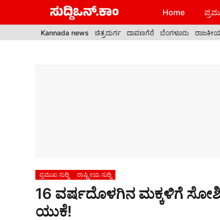
Skip
Home
ಪ್ರಮು
to
content
Kannada news
ಚಿತ್ರದುರ್ಗ
ದಾವಣಗೆರೆ
ಬೆಂಗಳೂರು
ರಾಜಕೀ
ಪ್ರಮುಖ ಸುದ್ದಿ
ರಾಷ್ಟ್ರೀಯ ಸುದ್ದಿ
16 ವರ್ಷದೊಳಗಿನ ಮಕ್ಕಳಿಗೆ ಸೋ
ಯುಕೆ!