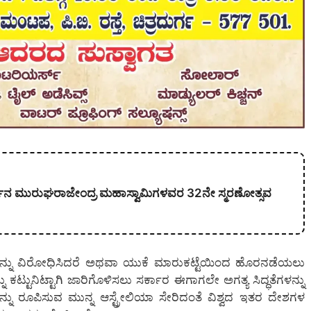
ಕಾರ್ಜುನ ಮುರುಘರಾಜೇಂದ್ರ ಮಹಾಸ್ವಾಮಿಗಳವರ 32ನೇ ಸ್ಮರಣೋತ್ಸವ
ಮವನ್ನು ವಿರೋಧಿಸಿದರೆ ಅಥವಾ ಯುಕೆ ಮಾರುಕಟ್ಟೆಯಿಂದ ಹೊರನಡೆಯಲು
ಕಟ್ಟುನಿಟ್ಟಾಗಿ ಜಾರಿಗೊಳಿಸಲು ಸರ್ಕಾರ ಈಗಾಗಲೇ ಅಗತ್ಯ ಸಿದ್ಧತೆಗಳನ್ನು
ಯನ್ನು ರೂಪಿಸುವ ಮುನ್ನ ಆಸ್ಟ್ರೇಲಿಯಾ ಸೇರಿದಂತೆ ವಿಶ್ವದ ಇತರ ದೇಶಗಳ