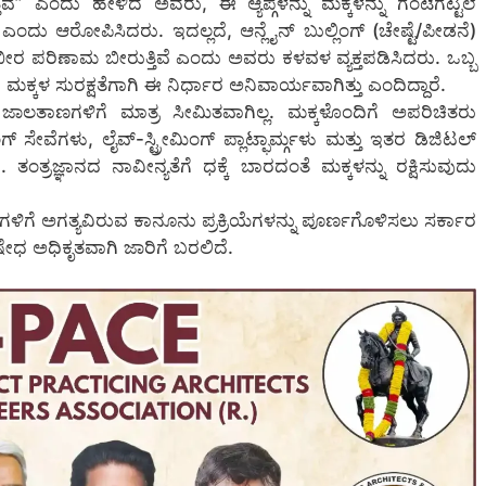
ೆ” ಎಂದು ಹೇಳಿದ ಅವರು, ಈ ಆ್ಯಪ್ಗಳನ್ನು ಮಕ್ಕಳನ್ನು ಗಂಟೆಗಟ್ಟಲೆ
ೆ ಎಂದು ಆರೋಪಿಸಿದರು. ಇದಲ್ಲದೆ, ಆನ್ಲೈನ್ ಬುಲ್ಲಿಂಗ್ (ಚೇಷ್ಟೆ/ಪೀಡನೆ)
ರ ಪರಿಣಾಮ ಬೀರುತ್ತಿವೆ ಎಂದು ಅವರು ಕಳವಳ ವ್ಯಕ್ತಪಡಿಸಿದರು. ಒಬ್ಬ
ಕಳ ಸುರಕ್ಷತೆಗಾಗಿ ಈ ನಿರ್ಧಾರ ಅನಿವಾರ್ಯವಾಗಿತ್ತು ಎಂದಿದ್ದಾರೆ.
ಲತಾಣಗಳಿಗೆ ಮಾತ್ರ ಸೀಮಿತವಾಗಿಲ್ಲ. ಮಕ್ಕಳೊಂದಿಗೆ ಅಪರಿಚಿತರು
ೆಗಳು, ಲೈವ್-ಸ್ಟ್ರೀಮಿಂಗ್ ಪ್ಲಾಟ್ಫಾರ್ಮ್ಗಳು ಮತ್ತು ಇತರ ಡಿಜಿಟಲ್
ತಂತ್ರಜ್ಞಾನದ ನಾವೀನ್ಯತೆಗೆ ಧಕ್ಕೆ ಬಾರದಂತೆ ಮಕ್ಕಳನ್ನು ರಕ್ಷಿಸುವುದು
ಿಗೆ ಅಗತ್ಯವಿರುವ ಕಾನೂನು ಪ್ರಕ್ರಿಯೆಗಳನ್ನು ಪೂರ್ಣಗೊಳಿಸಲು ಸರ್ಕಾರ
ಧ ಅಧಿಕೃತವಾಗಿ ಜಾರಿಗೆ ಬರಲಿದೆ.