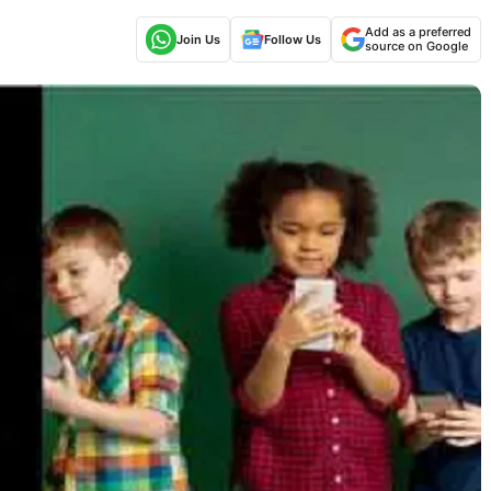
Add as a preferred
Join Us
Follow Us
source on Google