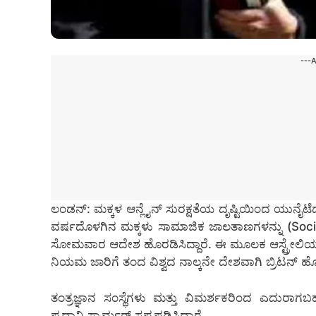
---
ಲಂಡನ್: ಮಕ್ಕಳ ಆನ್ಲೈನ್ ಸುರಕ್ಷತೆಯ ದೃಷ್ಟಿಯಿಂದ ಯುನೈಟೆಡ
ವರ್ಷದೊಳಗಿನ ಮಕ್ಕಳು ಸಾಮಾಜಿಕ ಜಾಲತಾಣಗಳನ್ನು (Social 
ಸೋಮವಾರ ಆದೇಶ ಹೊರಡಿಸಿದ್ದಾರೆ. ಈ ಮೂಲಕ ಆಸ್ಟ್ರೇಲಿ
ನಿಯಮ ಜಾರಿಗೆ ತಂದ ವಿಶ್ವದ ನಾಲ್ಕನೇ ದೇಶವಾಗಿ ಬ್ರಿಟನ್ ಹ
ತಂತ್ರಜ್ಞಾನ ಸಂಸ್ಥೆಗಳು ಮತ್ತು ವಿಮರ್ಶಕರಿಂದ ಎದುರ
ಪ್ರಧಾನಿ ಸ್ಟಾರ್ಮರ್ ಸ್ಪಷ್ಟಪಡಿಸಿದ್ದಾರೆ.