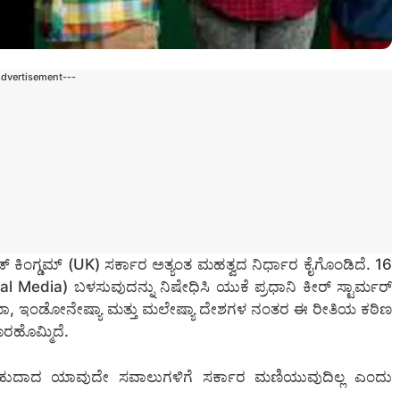
Advertisement---
್ ಕಿಂಗ್ಡಮ್ (UK) ಸರ್ಕಾರ ಅತ್ಯಂತ ಮಹತ್ವದ ನಿರ್ಧಾರ ಕೈಗೊಂಡಿದೆ. 16
Media) ಬಳಸುವುದನ್ನು ನಿಷೇಧಿಸಿ ಯುಕೆ ಪ್ರಧಾನಿ ಕೀರ್ ಸ್ಟಾರ್ಮರ್
ಯಾ, ಇಂಡೋನೇಷ್ಯಾ ಮತ್ತು ಮಲೇಷ್ಯಾ ದೇಶಗಳ ನಂತರ ಈ ರೀತಿಯ ಕಠಿಣ
ೊರಹೊಮ್ಮಿದೆ.
ಾಗಬಹುದಾದ ಯಾವುದೇ ಸವಾಲುಗಳಿಗೆ ಸರ್ಕಾರ ಮಣಿಯುವುದಿಲ್ಲ ಎಂದು