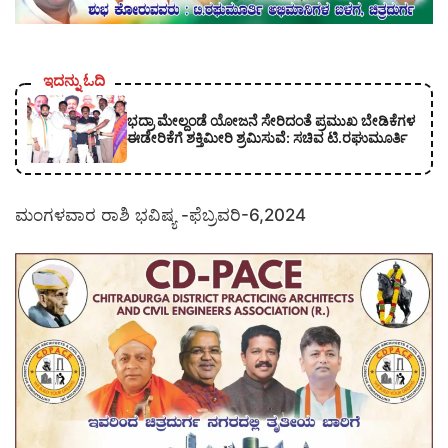
ಇದನ್ನು ಓದಿ
ಭದ್ರಾ ಮೇಲ್ದಂಡೆ ಯೋಜನೆ ಸೇರಿದಂತೆ ಪ್ರಮುಖ ಬೇಡಿಕೆಗಳ
ಈಡೇರಿಕೆಗೆ ಶಕ್ತಿಮೀರಿ ಶ್ರಮಿಸುವೆ: ಸಚಿವ ಟಿ.ರಘುಮೂರ್ತಿ
ಮಂಗಳವಾರ ರಾಶಿ ಭವಿಷ್ಯ -ಫೆಬ್ರವರಿ-6,2024