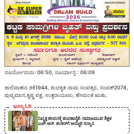
ಸೂರ್ಯೋದಯ: 06:50, ಸೂರ್ಯಾಸ್ತ : 06:09
ಶಾಲಿವಾಹನ ಶಕೆ1944, ಶುಭಕೃತ ನಾಮ ಸಂವತ್ಸರ, ಸಂವತ್2078,
ಪುಷ್ಯಮಾಸ,ಕೃಷ್ಣ ಪಕ್ಷ, ಉತ್ತರಾಯಣಂ, ಹೇಮಂತ ಋತು,
ಇದನ್ನು ಓದಿ
ನಿವೃತ್ತಿ ಜೀವನಕ್ಕೆ ಶುಭಹಾರೈಕೆ: ಸಮಾಜಮುಖಿ ಶಿಕ್ಷಕ
ಎಚ್.ಆರ್. ಶಂಕರ್‌ಗೆ ಅದ್ಧೂರಿ ಸನ್ಮಾನ