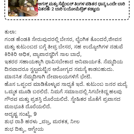
ಆಗಸ್ಟ್ ಮತ್ತು ಸೆಪ್ಟೆಂಬರ್ ತಿಂಗಳ ಪಡಿತರ ಧಾನ್ಯ ಒಂದೇ ಬಾರಿ
ವಿತರಣೆ: 2 ಬಾರಿ ಬಯೋಮೆಟ್ರಿಕ್ ಕಡ್ಡಾಯ
ತುಲಾ:
ಗಂಡ ಹೆಂಡತಿ ಸೇರುವುದರಲ್ಲಿ ಬೇಸರ, ಲೈಂಗಿಕ ತೊಂದರೆ,ಜೀವನ
ಮತ್ತು ಕುಟುಂಬದ ಬಗ್ಗೆ ತೀವ್ರ ಬೇಸರ, ಸಹ ಉದ್ಯೋಗಿಗಳ ನಡುವೆ
ಕಿರಿಕಿರಿ ಅಧಿಕ, ವ್ಯಾಪಾರಸ್ಥರಿಗೆ ಸಾಲ ಬಾಧೆ,
ಇತರರ ಸಹಾಯಕ್ಕಾಗಿ ಧಾವಿಸಬೇಕಾದ ಅನಿವಾರ್ಯತೆ. ನೆಮ್ಮದಿಯ
ದಿನವಾದರೂ ಸ್ವಲ್ಪಮಟ್ಟಿನ ಆರೋಗ್ಯದ ಸಮಸ್ಯೆ ಕಾಡಬಹುದು.
ಮಾನಸಿಕ ನೆಮ್ಮದಿಗಾಗಿ ದೇವಾಲಯಗಳಿಗೆ ಭೇಟಿ.
ಹೊಸ ಒಪ್ಪಂದ ಮಾಡಿಕೊಳ್ಳುವ ಸಾಧ್ಯತೆ ಇದೆ. ಕುಟುಂಬ ಜನರ ಮದ್ಯೆ
ಒಮ್ಮತ ಮೂಡಿ ಬರಲಿದೆ. ನಿಮಗೆ ಸಮಾಜದಲ್ಲಿ ಸಿಗಬೇಕಿದ್ದ ಹಲವು
ಗೌರವ ಮತ್ತು ಪ್ರಶಸ್ತಿ ದೊರೆಯಲಿದೆ. ಸ್ನೇಹಿತರ ಜೊತೆಗೆ ಪ್ರವಾಸದ
ಮಜಭೂತಿ ದೊರೆಯಲಿದೆ.
ಅದೃಷ್ಟ ಸಂಖ್ಯೆ_ 9
ಶುಭ ರಾಶಿ ಹರಳು _ವಜ್ರ, ಮರಕತ, ನೀಲ
ಶುಭ ದಿಕ್ಕು_ ಆಗ್ನೇಯ