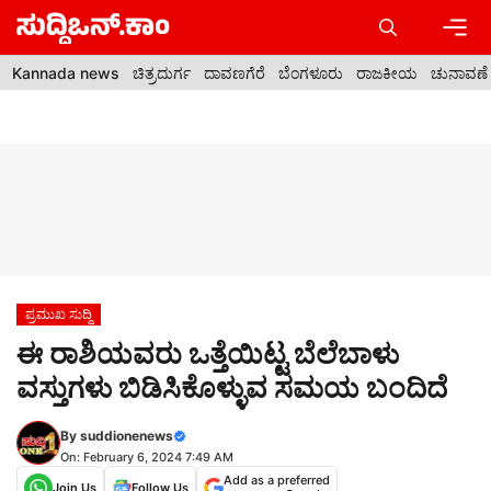
Skip
to
content
Men
Kannada news
ಚಿತ್ರದುರ್ಗ
ದಾವಣಗೆರೆ
ಬೆಂಗಳೂರು
ರಾಜಕೀಯ
ಚುನಾವಣೆ
ಪ್ರಮುಖ ಸುದ್ದಿ
ಈ ರಾಶಿಯವರು ಒತ್ತೆಯಿಟ್ಟ ಬೆಲೆಬಾಳು
ವಸ್ತುಗಳು ಬಿಡಿಸಿಕೊಳ್ಳುವ ಸಮಯ ಬಂದಿದೆ
By
suddionenews
On: February 6, 2024 7:49 AM
Add as a preferred
Join Us
Follow Us