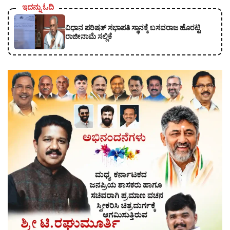
ಇದನ್ನು ಓದಿ
ವಿಧಾನ ಪರಿಷತ್‌ ಸಭಾಪತಿ ಸ್ಥಾನಕ್ಕೆ ಬಸವರಾಜ ಹೊರಟ್ಟಿ
ರಾಜೀನಾಮೆ ಸಲ್ಲಿಕೆ