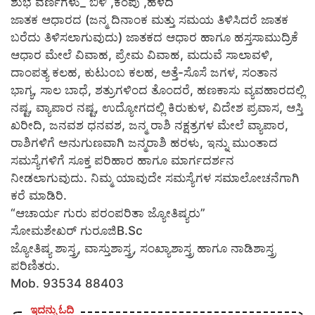
ಶುಭ ವರ್ಣಗಳು_ ಬಿಳಿ ,ಕೆಂಪು ,ಹಳದಿ
ಜಾತಕ ಆಧಾರದ (ಜನ್ಮ ದಿನಾಂಕ ಮತ್ತು ಸಮಯ ತಿಳಿಸಿದರೆ ಜಾತಕ
ಬರೆದು ತಿಳಿಸಲಾಗುವುದು) ಜಾತಕದ ಆಧಾರ ಹಾಗೂ ಹಸ್ತಸಾಮುದ್ರಿಕೆ
ಆಧಾರ ಮೇಲೆ ವಿವಾಹ, ಪ್ರೇಮ ವಿವಾಹ, ಮದುವೆ ಸಾಲಾವಳಿ,
ದಾಂಪತ್ಯ ಕಲಹ, ಕುಟುಂಬ ಕಲಹ, ಅತ್ತೆ-ಸೊಸೆ ಜಗಳ, ಸಂತಾನ
ಭಾಗ್ಯ, ಸಾಲ ಬಾಧೆ, ಶತ್ರುಗಳಿಂದ ತೊಂದರೆ, ಹಣಕಾಸು ವ್ಯವಹಾರದಲ್ಲಿ
ನಷ್ಟ, ವ್ಯಾಪಾರ ನಷ್ಟ, ಉದ್ಯೋಗದಲ್ಲಿ ಕಿರುಕುಳ, ವಿದೇಶ ಪ್ರವಾಸ, ಆಸ್ತಿ
ಖರೀದಿ, ಜನವಶ ಧನವಶ, ಜನ್ಮ ರಾಶಿ ನಕ್ಷತ್ರಗಳ ಮೇಲೆ ವ್ಯಾಪಾರ,
ರಾಶಿಗಳಿಗೆ ಅನುಗುಣವಾಗಿ ಜನ್ಮರಾಶಿ ಹರಳು, ಇನ್ನು ಮುಂತಾದ
ಸಮಸ್ಯೆಗಳಿಗೆ ಸೂಕ್ತ ಪರಿಹಾರ ಹಾಗೂ ಮಾರ್ಗದರ್ಶನ
ನೀಡಲಾಗುವುದು. ನಿಮ್ಮ ಯಾವುದೇ ಸಮಸ್ಯೆಗಳ ಸಮಾಲೋಚನೆಗಾಗಿ
ಕರೆ ಮಾಡಿರಿ.
“ಆಚಾರ್ಯ ಗುರು ಪರಂಪರಿತಾ ಜ್ಯೋತಿಷ್ಯರು”
ಸೋಮಶೇಖರ್ ಗುರೂಜಿB.Sc
ಜ್ಯೋತಿಷ್ಯ ಶಾಸ್ತ್ರ, ವಾಸ್ತುಶಾಸ್ತ್ರ, ಸಂಖ್ಯಾಶಾಸ್ತ್ರ ಹಾಗೂ ನಾಡಿಶಾಸ್ತ್ರ
ಪರಿಣಿತರು.
Mob. 93534 88403
ಇದನ್ನು ಓದಿ