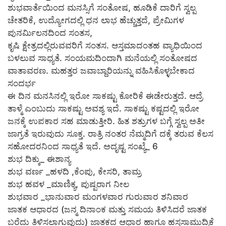
ಶುಭವಾರ್ತೆಯಿಂದ ಮನಸ್ಸಿಗೆ ಸಂತೋಷ, ಹೂಡಿಕೆ ದಾರಿಗೆ ಸ್ವಲ್ಪ
ಚೇತರಿಕೆ, ಉದ್ಯೋಗದಲ್ಲಿ ಧನ ಲಾಭ ಹೆಚ್ಚುತ್ತದೆ, ಪ್ರೇಮಿಗಳ
ಪುನರ್ಮಿಲನದಿಂದ ಸಂತಸ,
ಕೃಷಿ ಕ್ಷೇತ್ರದಲ್ಲಿರುವವರಿಗೆ ಸಂತಸ. ಆಸ್ತಮಾದಂತಹ ವ್ಯಾಧಿಯಿಂದ
ಬಳಲುವ ಸಾಧ್ಯತೆ. ಸಂಯಮದಿಂದಾಗಿ ಮನೆಯಲ್ಲಿ ಸಂತೋಷದ
ವಾತಾವರಣ. ಮಹತ್ತರ ಜವಾಬ್ದಾರಿಯನ್ನು ವಹಿಸಿಕೊಳ್ಳಬೇಕಾದ
ಸಂದರ್ಭ
ಈ ದಿನ ಮನಸಿನಲ್ಲಿ ಇರೋ ಸಾಕಷ್ಟು ಕೋರಿಕೆ ಈಡೇರುತ್ತದೆ. ಆದ್ರೆ
ತಾಳ್ಮೆ ಎಂಬುದು ಸಾಕಷ್ಟು ಅವಶ್ಯ ಇದೆ. ಸಾಕಷ್ಟು ಕಷ್ಟದಲ್ಲಿ ಇರೋ
ಜನಕ್ಕೆ ಉಪಕಾರ ಸಹ ಮಾಡುತ್ತೀರಿ. ಹಿತ ಶತ್ರುಗಳ ಬಗ್ಗೆ ಸ್ವಲ್ಪ ಅತೀ
ಜಾಗ್ರತೆ ಇರುವುದು ಸೂಕ್ತ. ರಾತ್ರಿ ನಂತರ ನೆಮ್ಮದಿಗೆ ದಕ್ಕೆ ತರುವ ಕೆಲಸ
ಸಹೋದರನಿಂದ ಸಾಧ್ಯತೆ ಇದೆ. ಅದೃಷ್ಟ ಸಂಖ್ಯೆ_ 6
ಶುಭ ದಿಕ್ಕು_ ಈಶಾನ್ಯ
ಶುಭ ವರ್ಣ _ಹಳದಿ ,ಕೆಂಪು, ಕೇಸರಿ, ತಾಮ್ರ
ಶುಭ ಹವಳ _ಮಾಣಿಕ್ಯ, ಪುಷ್ಪರಾಗ ನೀಲ
ಶುಭವಾರ _ಭಾನುವಾರ ಮಂಗಳವಾರ ಗುರುವಾರ ಶನಿವಾರ
ಜಾತಕ ಆಧಾರದ (ಜನ್ಮ ದಿನಾಂಕ ಮತ್ತು ಸಮಯ ತಿಳಿಸಿದರೆ ಜಾತಕ
ಬರೆದು ತಿಳಿಸಲಾಗುವುದು) ಜಾತಕದ ಆಧಾರ ಹಾಗೂ ಹಸ್ತಸಾಮುದ್ರಿಕೆ