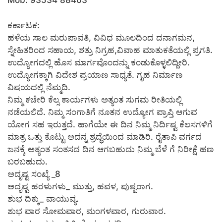
Mob. 93534 88403
ಕರ್ಕಾಟಕ:
ಹಳೆಯ ಸಾಲ ಮರುಪಾವತಿ, ವಿವಿಧ ಮೂಲದಿಂದ ದನಾಗಮನ,
ಸ್ನೇಹಿತರಿಂದ ಸಹಾಯ, ಶತ್ರು ನಿಗ್ರಹ,ವಿವಾಹ ಮಾತುಕತೆಯಲ್ಲಿ ಪ್ರಗತಿ.
ಉದ್ಯೋಗದಲ್ಲಿ ಹೊಸ ಮಾರ್ಗವೊಂದನ್ನು ಕಂಡುಕೊಳ್ಳಲಿದ್ದೀರಿ.
ಉದ್ಯೋಗಕ್ಕಾಗಿ ವಿದೇಶ ಪ್ರಯಾಣ ಸಾಧ್ಯತೆ. ಗೃಹ ನಿರ್ಮಾಣ
ವಿಷಯದಲ್ಲಿ ನೆಮ್ಮದಿ.
ನಿಮ್ಮ ಕಚೇರಿ ಕೆಲ್ಸ ಕಾರ್ಯಗಳು ಅತ್ಯಂತ ಸುಗಮ ರೀತಿಯಲ್ಲಿ
ನಡೆಯಲಿದೆ. ನಿಮ್ಮ ಸಂಗಾತಿಗೆ ನೂತನ ಉದ್ಯೋಗ ಪ್ರಾಪ್ತಿ ಆಗುವ
ಯೋಗ ಸಹ ಇರುತ್ತದೆ. ಹಾಗೆಯೇ ಈ ದಿನ ನಿಮ್ಮ ನಿರ್ದಿಷ್ಟ ಕೆಲಸಗಳಿಗೆ
ಮಾತ್ರ ಒತ್ತು ಕೊಟ್ಟು ಅದನ್ನ ಶ್ರದ್ಧೆಯಿಂದ ಮಾಡಿರಿ. ರೈತಾಪಿ ವರ್ಗದ
ಜನಕ್ಕೆ ಅತ್ಯಂತ ಸಂತಸದ ದಿನ ಆಗಬಹುದು ನಿಮ್ಮ ಬೆಳೆ ಗೆ ನಿರೀಕ್ಷೆ ಹಣ
ಬರಬಹುದು.
ಅದೃಷ್ಟ ಸಂಖ್ಯೆ _8
ಅದೃಷ್ಟ ಹರಳುಗಳು_ ಮುತ್ತು, ಹವಳ, ಪುಷ್ಪರಾಗ.
ಶುಭ ದಿಕ್ಕು_ ವಾಯುವ್ಯ.
ಶುಭ ವಾರ ಸೋಮವಾರ, ಮಂಗಳವಾರ, ಗುರುವಾರ.