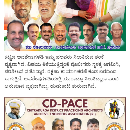
ಕಟ್ಟಡ ಅವಶೇಷಗಳಡಿ ಇನ್ನು ಹಲವರು ಸಿಲುಕಿರುವ ಶಂಕೆ
ವ್ಯಕ್ಯವಾಗಿದೆ. ವಿಷಯ ತಿಳಿಯುತ್ತಿದ್ದಂತೆ ಪೊಲೀಸರು ಸ್ಥಳಕ್ಕೆ ಆಗಮಿಸಿ,
ಪರಿಶೀಲನೆ ನಡೆಸಿದ್ದಾರೆ. ರಕ್ಷಣಾ ಕಾರ್ಯಾಚರಣೆ ಕೂಡ ಬರದಿಂದ
ಸಾಗುತ್ತಿದೆ. ಅವಶೇಷಗಳಡಿಯಲ್ಲಿ ಯಾರಾದ್ರೂ ಸಿಲುಕಿದ್ದಾರಾ ಎಂಬ
ಅನುಮಾನ ವ್ಯಕ್ತವಾಗಿದ್ದು, ಹುಡುಕಾಟ ಶುರುವಾಗಿದೆ.