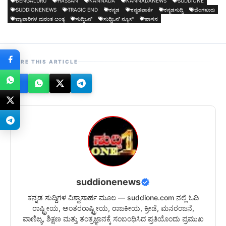
BENGALURU
HASSAN
KANNADA
KANNADANEWS
SUDDIONE
SUDDIONENEWS
TRAGIC END
ಕನ್ನಡ
ಕನ್ನಡವಾರ್ತೆ
ಕನ್ನಡಸುದ್ದಿ
ಬೆಂಗಳೂರು
ವ್ಯಾಪಾರಿಗಳ ದುರಂತ ಅಂತ್ಯ
ಸುದ್ದಿಒನ್
ಸುದ್ದಿಒನ್ ನ್ಯೂಸ್
ಹಾಸನ
SHARE THIS ARTICLE
suddionenews
ಕನ್ನಡ ಸುದ್ದಿಗಳ ವಿಶ್ವಾಸಾರ್ಹ ಮೂಲ — suddione.com ನಲ್ಲಿ ಓದಿ
ರಾಷ್ಟ್ರೀಯ, ಅಂತರರಾಷ್ಟ್ರೀಯ, ರಾಜಕೀಯ, ಕ್ರೀಡೆ, ಮನರಂಜನೆ,
ವಾಣಿಜ್ಯ, ಶಿಕ್ಷಣ ಮತ್ತು ತಂತ್ರಜ್ಞಾನಕ್ಕೆ ಸಂಬಂಧಿಸಿದ ಪ್ರತಿಯೊಂದು ಪ್ರಮುಖ