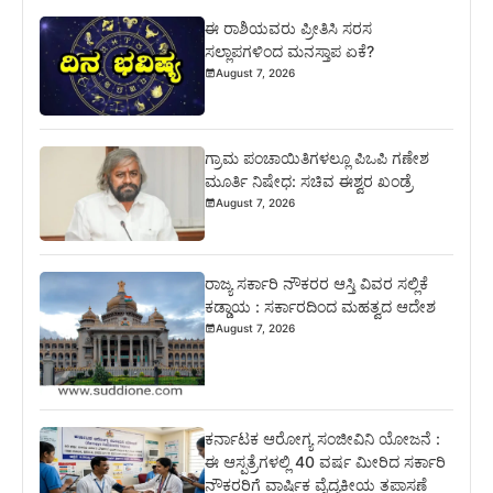
ಈ ರಾಶಿಯವರು ಪ್ರೀತಿಸಿ ಸರಸ
ಸಲ್ಲಾಪಗಳಿಂದ ಮನಸ್ತಾಪ ಏಕೆ?
August 7, 2026
ಗ್ರಾಮ ಪಂಚಾಯಿತಿಗಳಲ್ಲೂ ಪಿಒಪಿ ಗಣೇಶ
ಮೂರ್ತಿ ನಿಷೇಧ: ಸಚಿವ ಈಶ್ವರ ಖಂಡ್ರೆ
August 7, 2026
ರಾಜ್ಯ ಸರ್ಕಾರಿ ನೌಕರರ ಆಸ್ತಿ ವಿವರ ಸಲ್ಲಿಕೆ
ಕಡ್ಡಾಯ : ಸರ್ಕಾರದಿಂದ ಮಹತ್ವದ ಆದೇಶ
August 7, 2026
ಕರ್ನಾಟಕ ಆರೋಗ್ಯ ಸಂಜೀವಿನಿ ಯೋಜನೆ :
ಈ ಆಸ್ಪತ್ರೆಗಳಲ್ಲಿ 40 ವರ್ಷ ಮೀರಿದ ಸರ್ಕಾರಿ
ನೌಕರರಿಗೆ ವಾರ್ಷಿಕ ವೈದ್ಯಕೀಯ ತಪಾಸಣೆ