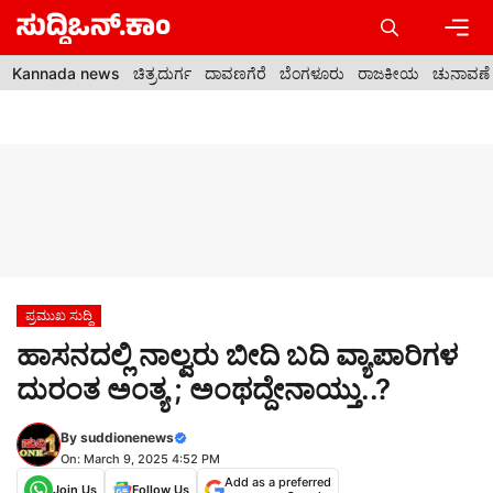
Skip
to
content
Men
Kannada news
ಚಿತ್ರದುರ್ಗ
ದಾವಣಗೆರೆ
ಬೆಂಗಳೂರು
ರಾಜಕೀಯ
ಚುನಾವಣೆ
ಪ್ರಮುಖ ಸುದ್ದಿ
ಹಾಸನದಲ್ಲಿ ನಾಲ್ವರು ಬೀದಿ ಬದಿ ವ್ಯಾಪಾರಿಗಳ
ದುರಂತ ಅಂತ್ಯ ; ಅಂಥದ್ದೇನಾಯ್ತು..?
By
suddionenews
On: March 9, 2025 4:52 PM
Add as a preferred
Join Us
Follow Us