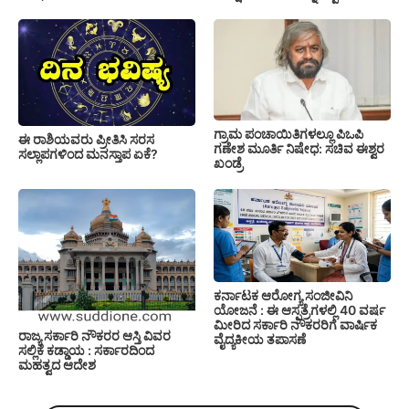
ಗ್ರಾಮ ಪಂಚಾಯಿತಿಗಳಲ್ಲೂ ಪಿಒಪಿ
ಈ ರಾಶಿಯವರು ಪ್ರೀತಿಸಿ ಸರಸ
ಗಣೇಶ ಮೂರ್ತಿ ನಿಷೇಧ: ಸಚಿವ ಈಶ್ವರ
ಸಲ್ಲಾಪಗಳಿಂದ ಮನಸ್ತಾಪ ಏಕೆ?
ಖಂಡ್ರೆ
ಕರ್ನಾಟಕ ಆರೋಗ್ಯ ಸಂಜೀವಿನಿ
ಯೋಜನೆ : ಈ ಆಸ್ಪತ್ರೆಗಳಲ್ಲಿ 40 ವರ್ಷ
ಮೀರಿದ ಸರ್ಕಾರಿ ನೌಕರರಿಗೆ ವಾರ್ಷಿಕ
ರಾಜ್ಯ ಸರ್ಕಾರಿ ನೌಕರರ ಆಸ್ತಿ ವಿವರ
ವೈದ್ಯಕೀಯ ತಪಾಸಣೆ
ಸಲ್ಲಿಕೆ ಕಡ್ಡಾಯ : ಸರ್ಕಾರದಿಂದ
ಮಹತ್ವದ ಆದೇಶ