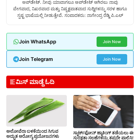
ಅಪ್‌ಡೇಟ್. ನೀವು ಯಾವಾಗಲೂ ಅಪ್‌ಡೇಟ್ ಆಗಿರಲು ನಾವು
ವೇಗವಾದ, ನಿಖರವಾದ ಮತ್ತು ನಿಷ್ಪಕ್ಷಪಾತವಾದ ಸುದ್ದಿಗಳನ್ನು ಸರಳ ಹಾಗೂ
ಸ್ಪಷ್ಟ ಭಾಷೆಯಲ್ಲಿ ನೀಡುತ್ತೇವೆ. ಸಂಪಾದಕರು: ನಾಗೇಂದ್ರ ರೆಡ್ಡಿ ಪಿ.ಎಲ್
Join WhatsApp
Join Now
Join Telegram
Join Now
ಮಿಸ್ ಮಾಡ್ದೆ ಓದಿ
ಅಲೋವೆರಾ ಬಳಕೆಯಿಂದ ಸಿಗುವ
ಸ್ಮಾರ್ಟ್‌ಫೋನ್ ಹ್ಯಾಕಿಂಗ್ ತಡೆಯಲು ಈ
ಅದ್ಭುತ ಆರೋಗ್ಯ ಪ್ರಯೋಜನಗಳು
ಸುರಕ್ಷತಾ ಸಲಹೆಗಳನ್ನು ತಪ್ಪದೇ ಪಾಲಿಸಿ!