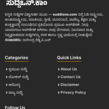
ಕನ್ನಡ ಸುದ್ದಿಗಳ ವಿಶ್ವಾಸಾರ್ಹ ಮೂಲ —
suddione.com
ನಲ್ಲಿ ಓದಿ ರಾಷ್ಟ್ರೀಯ,
ಅಂತರರಾಷ್ಟ್ರೀಯ, ರಾಜಕೀಯ, ಕ್ರೀಡೆ, ಮನರಂಜನೆ, ವಾಣಿಜ್ಯ, ಶಿಕ್ಷಣ ಮತ್ತು
ತಂತ್ರಜ್ಞಾನಕ್ಕೆ ಸಂಬಂಧಿಸಿದ ಪ್ರತಿಯೊಂದು ಪ್ರಮುಖ ಅಪ್‌ಡೇಟ್. ನೀವು
ಯಾವಾಗಲೂ ಅಪ್‌ಡೇಟ್ ಆಗಿರಲು ನಾವು ವೇಗವಾದ, ನಿಖರವಾದ ಮತ್ತು
ನಿಷ್ಪಕ್ಷಪಾತವಾದ ಸುದ್ದಿಗಳನ್ನು ಸರಳ ಹಾಗೂ ಸ್ಪಷ್ಟ ಭಾಷೆಯಲ್ಲಿ ನೀಡುತ್ತೇವೆ.
ಸಂಪಾದಕರು:
ನಾಗೇಂದ್ರ ರೆಡ್ಡಿ ಪಿ.ಎಲ್
Categories
Quick Links
ಪ್ರಮುಖ ಸುದ್ದಿ
About Us
ಲೋಕಲ್ ಸುದ್ದಿ
Contact Us
ಆರೋಗ್ಯ
Disclaimer
ರಾಜ್ಯ ಸುದ್ದಿ
Privacy Policy
Follow Us