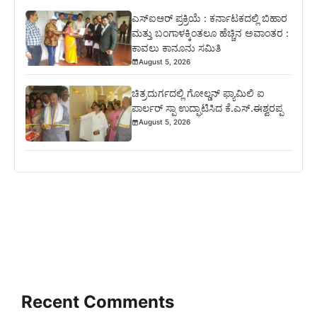
ಎಸ್‍ಐಆರ್ ಪ್ರಕ್ರಿಯೆ : ಕರ್ನಾಟಕದಲ್ಲಿ ಬಿಹಾರ
ಮತ್ತು ಬಂಗಾಳಕ್ಕಿಂತಲೂ ಹೆಚ್ಚಿನ ಅವಾಂತರ :
ಕಾವಲು ಕಾನೂನು ಸಮಿತಿ
August 5, 2026
ಚಿತ್ರದುರ್ಗದಲ್ಲಿ ಗೋಲ್ಡನ್ ಫ್ಯಾಮಿಲಿ ಐ
ಪಾರ್ಲರ್ ಸ್ಪಾ ಉದ್ಘಾಟಿಸಿದ ಕೆ.ಎಸ್.ಈಶ್ವರಪ್ಪ
August 5, 2026
Recent Comments