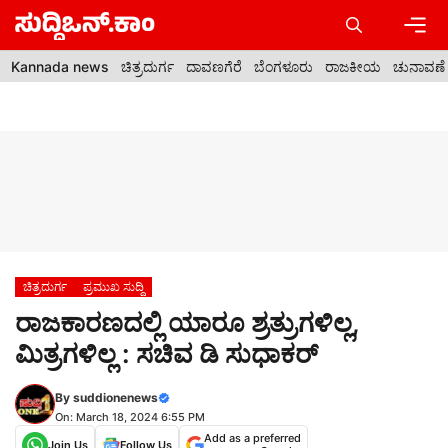
Skip
to
content
Men
Kannada news
ಚಿತ್ರದುರ್ಗ
ದಾವಣಗೆರೆ
ಬೆಂಗಳೂರು
ರಾಜಕೀಯ
ಚುನಾವಣೆ
ಚಿತ್ರದುರ್ಗ
ಪ್ರಮುಖ ಸುದ್ದಿ
ರಾಜಕಾರಣದಲ್ಲಿ ಯಾರೂ ಶ್ರತ್ರುಗಳಿಲ್ಲ,
ಮಿತ್ರಗಳಿಲ್ಲ : ಸಚಿವ ಡಿ ಸುಧಾಕರ್
By
suddionenews
On: March 18, 2024 6:55 PM
Add as a preferred
Join Us
Follow Us