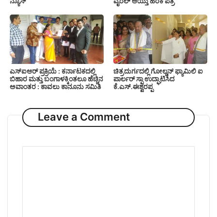
ನ್ಯೂಸ್
ವೈರಲ್ ಆಯ್ತು ಹರಕೆ ಪತ್ರ
ಎಸ್‍ಐಆರ್ ಪ್ರಕ್ರಿಯೆ : ಕರ್ನಾಟಕದಲ್ಲಿ
ಚಿತ್ರದುರ್ಗದಲ್ಲಿ ಗೋಲ್ಡನ್ ಫ್ಯಾಮಿಲಿ ಐ
ಬಿಹಾರ ಮತ್ತು ಬಂಗಾಳಕ್ಕಿಂತಲೂ ಹೆಚ್ಚಿನ
ಪಾರ್ಲರ್ ಸ್ಪಾ ಉದ್ಘಾಟಿಸಿದ
ಅವಾಂತರ : ಕಾವಲು ಕಾನೂನು ಸಮಿತಿ
ಕೆ.ಎಸ್.ಈಶ್ವರಪ್ಪ
Leave a Comment
Comment