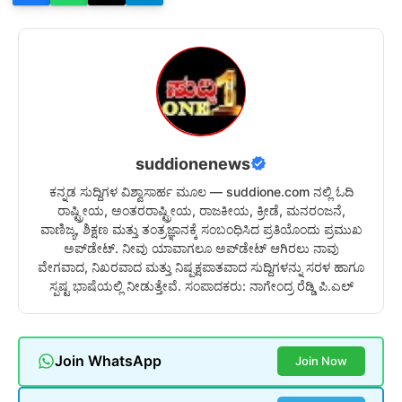
suddionenews
ಕನ್ನಡ ಸುದ್ದಿಗಳ ವಿಶ್ವಾಸಾರ್ಹ ಮೂಲ — suddione.com ನಲ್ಲಿ ಓದಿ
ರಾಷ್ಟ್ರೀಯ, ಅಂತರರಾಷ್ಟ್ರೀಯ, ರಾಜಕೀಯ, ಕ್ರೀಡೆ, ಮನರಂಜನೆ,
ವಾಣಿಜ್ಯ, ಶಿಕ್ಷಣ ಮತ್ತು ತಂತ್ರಜ್ಞಾನಕ್ಕೆ ಸಂಬಂಧಿಸಿದ ಪ್ರತಿಯೊಂದು ಪ್ರಮುಖ
ಅಪ್‌ಡೇಟ್. ನೀವು ಯಾವಾಗಲೂ ಅಪ್‌ಡೇಟ್ ಆಗಿರಲು ನಾವು
ವೇಗವಾದ, ನಿಖರವಾದ ಮತ್ತು ನಿಷ್ಪಕ್ಷಪಾತವಾದ ಸುದ್ದಿಗಳನ್ನು ಸರಳ ಹಾಗೂ
ಸ್ಪಷ್ಟ ಭಾಷೆಯಲ್ಲಿ ನೀಡುತ್ತೇವೆ. ಸಂಪಾದಕರು: ನಾಗೇಂದ್ರ ರೆಡ್ಡಿ ಪಿ.ಎಲ್
Join WhatsApp
Join Now