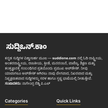
ಕನ್ನಡ ಸುದ್ದಿಗಳ ವಿಶ್ವಾಸಾರ್ಹ ಮೂಲ —
suddione.com
ನಲ್ಲಿ ಓದಿ ರಾಷ್ಟ್ರೀಯ,
ಅಂತರರಾಷ್ಟ್ರೀಯ, ರಾಜಕೀಯ, ಕ್ರೀಡೆ, ಮನರಂಜನೆ, ವಾಣಿಜ್ಯ, ಶಿಕ್ಷಣ ಮತ್ತು
ತಂತ್ರಜ್ಞಾನಕ್ಕೆ ಸಂಬಂಧಿಸಿದ ಪ್ರತಿಯೊಂದು ಪ್ರಮುಖ ಅಪ್‌ಡೇಟ್. ನೀವು
ಯಾವಾಗಲೂ ಅಪ್‌ಡೇಟ್ ಆಗಿರಲು ನಾವು ವೇಗವಾದ, ನಿಖರವಾದ ಮತ್ತು
ನಿಷ್ಪಕ್ಷಪಾತವಾದ ಸುದ್ದಿಗಳನ್ನು ಸರಳ ಹಾಗೂ ಸ್ಪಷ್ಟ ಭಾಷೆಯಲ್ಲಿ ನೀಡುತ್ತೇವೆ.
ಸಂಪಾದಕರು:
ನಾಗೇಂದ್ರ ರೆಡ್ಡಿ ಪಿ.ಎಲ್
Categories
Quick Links