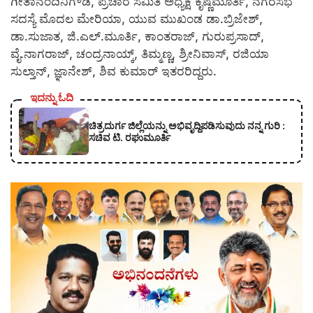
ಗೀತಾನಂದಿನಿಗೌಡ, ಪ್ರಚಾರ ಸಮಿತಿ ಅಧ್ಯಕ್ಷ ಕೃಷ್ಣಮೂರ್ತಿ, ನಗರಸಭೆ
ಸದಸ್ಯೆ ಮೊದಲ ಮೇರಿಯಾ, ಯುವ ಮುಖಂಡ ಡಾ.ಬ್ರಿಜೇಶ್,
ಡಾ.ಸುಜಾತ, ಜಿ.ಎಲ್.ಮೂರ್ತಿ, ಕಾಂತರಾಜ್, ಗುರುಪ್ರಸಾದ್,
ವೈ.ನಾಗರಾಜ್, ಚಂದ್ರನಾಯ್ಕ್, ತಿಮ್ಮಣ್ಣ, ಶ್ರೀನಿವಾಸ್, ರಜಿಯಾ
ಸುಲ್ತಾನ್, ಜ್ಞಾನೇಶ್, ಶಿವ ಕುಮಾರ್ ಇತರರಿದ್ದರು.
ಇದನ್ನು ಓದಿ
ಚಿತ್ರದುರ್ಗ ಜಿಲ್ಲೆಯನ್ನು ಅಭಿವೃದ್ದಿಪಡಿಸುವುದು ನನ್ನ ಗುರಿ :
ಸಚಿವ ಟಿ. ರಘುಮೂರ್ತಿ