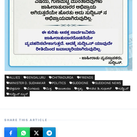
ALLIES
BENGALURU
CHITRADURGA
FRIENDS
MINISTER D. SUDHAKAR
POLITICS
SUDDIONE
SUDDIONE NEWS
ಚಿತ್ರದುರ್ಗ
ಬೆಂಗಳೂರು
ಮಿತ್ರ
ರಾಜಕಾರಣ
ಶ್ರತ್ರು
ಸಚಿವ ಡಿ.ಸುಧಾಕರ್
ಸುದ್ದಿಒನ್
ಸುದ್ದಿಒನ್ ನ್ಯೂಸ್
SHARE THIS ARTICLE