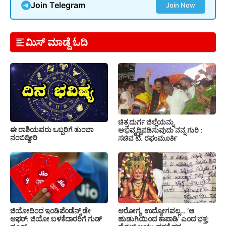
Join Telegram
Join Now
ಮಿಸ್ ಮಾಡ್ದೆ ಓದಿ
ಚಿತ್ರದುರ್ಗ ಜಿಲ್ಲೆಯನ್ನು
ಈ ರಾಶಿಯವರು ಒಬ್ಬರಿಗೆ ತುಂಬಾ
ಅಭಿವೃದ್ದಿಪಡಿಸುವುದು ನನ್ನ ಗುರಿ :
ನಂಬಿದ್ದೀರಿ
ಸಚಿವ ಟಿ. ರಘುಮೂರ್ತಿ
ಜಿಯೋದಿಂದ ಇಂಡಿಪೆಂಡೆನ್ಸ್ ಡೇ
ಆರೋಗ್ಯ, ಉದ್ಯೋಗವಲ್ಲ… ‘ಆ
ಆಫರ್: ಜಿಯೋ ಬಳಕೆದಾರರಿಗೆ ಗುಡ್
ಹುಡುಗಿಯಿಂದ ಕಾಪಾಡಿ’ ಎಂದ ಭಕ್ತ;