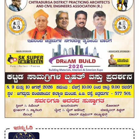
ಇದನ್ನು ಓದಿ