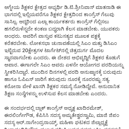
ಆಗ್ನೇಯ ಶಿಕ್ಷಕರ ಕ್ಷೇತ್ರದ ಅಭ್ಯರ್ಥಿ ಡಿ.ಟಿ.ಶ್ರೀನಿವಾಸ್ ಮಾತನಾಡಿ ಈ
ಭಾಗದಲ್ಲಿ ಇಲ್ಲಿಯವರೆಗೂ ಶಿಕ್ಷಕರ ಕ್ಷೇತ್ರದಿಂದ ಕಾಂಗ್ರೆಸ್ ಗೆಲುವು
ಸಾಸಿಲ್ಲ. ಆದ್ದರಿಂದ ಎಲ್ಲಾ ಕಾರ್ಯಕರ್ತರು ಕಾಂಗ್ರೆಸ್ ಗೆಲ್ಲಿಸಲು
ಹಗಲಿರುಳೆನ್ನದೇ ಕಂಕಣ ಬದ್ಧರಾಗಿ ಕೆಲಸ ಮಾಡಬೇಕು. ಯುವಕರು
ಅಂಧರು. ಅವರಿಗೆ ವಾಸ್ತುವ ಕಟುಸತ್ಯದ ಮೂಲಕ ಪಕ್ಷಕ್ಕೆ
ಕರೆತರಬೇಕು. ಲೋಕಸಭಾ ಚುನಾವಣೆಯಲ್ಲಿ ಸಿಎಂ ಮತ್ತು ಡಿಸಿಎಂ
ಇಟ್ಟಿರುವ 20ಕ್ಷೇತ್ರಗಳ ಟಾರ್ಗೆಟ್‌ನಲ್ಲಿ ಚಿತ್ರದುರ್ಗ ಮೊದಲ
ಸ್ಥಾನವಾಗಬೇಕು ಎಂದರು. ಈ ದೇಶದ ಅಭಿವೃದ್ದಿಗೆ ಶಿಕ್ಷಕರ ಕೊಡುಗೆ
ಅಪಾರ. ಈಗಾಗಲೇ ಸಿಎಂ ಅವರು ಏಳನೇ ಆಯೋಗದ ವರದಿಯನ್ನು
ಸ್ವೀಕರಿಸಿದ್ದಾರೆ. ಮುಂದಿನ ದಿನಗಳಲ್ಲಿ ವರದಿ ಅನುಷ್ಠಾನಕ್ಕೆ ಬರುವುದು
ಹಾಗೂ ಓಪಿಎಸ್ ಜಾರಿಗೆ ತರುವುದು ನೂರಕ್ಕೆ ನೂರರಷ್ಟು ಸತ್ಯ.
ಕರೋನಾ ವೇಳೆ ಖಾಸಗಿ ಶಿಕ್ಷಕರ ಸಮಸ್ಯೆ ನೋಡಿದ್ದೇವೆ. ಅನುದಾನಿತ
ಶಿಕ್ಷಣ ಸಂಸ್ಥೆಗಳನ್ನು ಉಳಿಸುವ ಕೆಲಸ ಮಾಡಬೇಕು ಎಂದರು.
ಈ ಸಂದರ್ಭದಲ್ಲಿ ಬ್ಲಾಕ್ ಕಾಂಗ್ರೆಸ್ ಅಧ್ಯಕ್ಷ ಖಾದಿರಮೇಶ್,
ಈರಲಿಂಗೇಗೌಡ, ಕೆಪಿಸಿಸಿ ಸದಸ್ಯ ಅಮೃತೇಶ್ವರಸ್ವಾಮಿ, ಮಾಜಿ ಜಿಪಂ
ಸದಸ್ಯ ಆರ್.ನಾಗೇಂದ್ರನಾಯ್ಕ್, ಮಹಿಳಾ ಘಟಕದ ಜಿಲ್ಲಾಧ್ಯಕ್ಷೆ