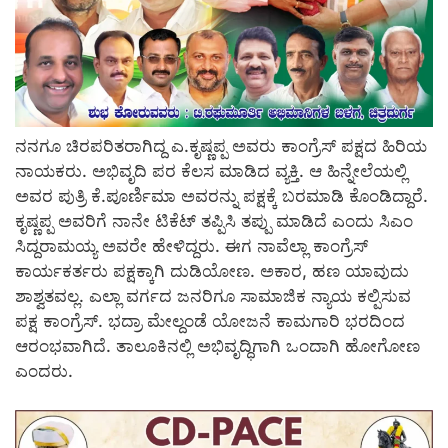
ನನಗೂ ಚಿರಪರಿತರಾಗಿದ್ದ ಎ.ಕೃಷ್ಣಪ್ಪ ಅವರು ಕಾಂಗ್ರೆಸ್ ಪಕ್ಷದ ಹಿರಿಯ
ನಾಯಕರು. ಅಭಿವೃದಿ ಪರ ಕೆಲಸ ಮಾಡಿದ ವ್ಯಕ್ತಿ. ಆ ಹಿನ್ನೇಲೆಯಲ್ಲಿ
ಅವರ ಪುತ್ರಿ ಕೆ.ಪೂರ್ಣಿಮಾ ಅವರನ್ನು ಪಕ್ಷಕ್ಕೆ ಬರಮಾಡಿ ಕೊಂಡಿದ್ದಾರೆ.
ಕೃಷ್ಣಪ್ಪ ಅವರಿಗೆ ನಾನೇ ಟಿಕೆಟ್ ತಪ್ಪಿಸಿ ತಪ್ಪು ಮಾಡಿದೆ ಎಂದು ಸಿಎಂ
ಸಿದ್ದರಾಮಯ್ಯ ಅವರೇ ಹೇಳಿದ್ದರು. ಈಗ ನಾವೆಲ್ಲಾ ಕಾಂಗ್ರೆಸ್
ಕಾರ್ಯಕರ್ತರು ಪಕ್ಷಕ್ಕಾಗಿ ದುಡಿಯೋಣ. ಅಕಾರ, ಹಣ ಯಾವುದು
ಶಾಶ್ವತವಲ್ಲ. ಎಲ್ಲಾ ವರ್ಗದ ಜನರಿಗೂ ಸಾಮಾಜಿಕ ನ್ಯಾಯ ಕಲ್ಪಿಸುವ
ಪಕ್ಷ ಕಾಂಗ್ರೆಸ್. ಭದ್ರಾ ಮೇಲ್ದಂಡೆ ಯೋಜನೆ ಕಾಮಗಾರಿ ಭರದಿಂದ
ಆರಂಭವಾಗಿದೆ. ತಾಲೂಕಿನಲ್ಲಿ ಅಭಿವೃದ್ಧಿಗಾಗಿ ಒಂದಾಗಿ ಹೋಗೋಣ
ಎಂದರು.