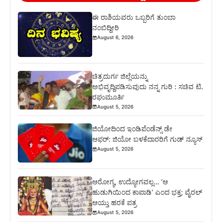
ಈ ರಾಶಿಯವರು ಒಬ್ಬರಿಗೆ ತುಂಬಾ
ನಂಬಿದ್ದೀರಿ
August 6, 2026
ಚಿತ್ರದುರ್ಗ ಜಿಲ್ಲೆಯನ್ನು
ಅಭಿವೃದ್ದಿಪಡಿಸುವುದು ನನ್ನ ಗುರಿ : ಸಚಿವ ಟಿ.
ರಘುಮೂರ್ತಿ
August 5, 2026
ಜಿಯೋದಿಂದ ಇಂಡಿಪೆಂಡೆನ್ಸ್ ಡೇ
ಆಫರ್: ಜಿಯೋ ಬಳಕೆದಾರರಿಗೆ ಗುಡ್ ನ್ಯೂಸ್
August 5, 2026
ಆರೋಗ್ಯ, ಉದ್ಯೋಗವಲ್ಲ… ‘ಆ
ಹುಡುಗಿಯಿಂದ ಕಾಪಾಡಿ’ ಎಂದ ಭಕ್ತ; ವೈರಲ್
ಆಯ್ತು ಹರಕೆ ಪತ್ರ
August 5, 2026