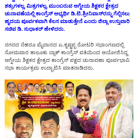
ಶತ್ರುಗಳಲ್ಲ, ಮಿತ್ರಗಳಲ್ಲ. ಮುಂಬರುವ ಆಗ್ನೇಯ ಶಿಕ್ಷಕರ ಕ್ಷೇತ್ರದ
ಚುನಾವಣೆಯಲ್ಲಿ ಕಾಂಗ್ರೆಸ್ ಅಭ್ಯರ್ಥಿ ಡಿ.ಟಿ.ಶ್ರೀನಿವಾಸ್‌ರನ್ನು ಗೆಲ್ಲಿಸಲು
ಹೃದಯ ಪೂರ್ವಕವಾಗಿ ಕೆಲಸ ಮಾಡುತ್ತೇನೆ ಎಂದು ಜಿಲ್ಲಾ ಉಸ್ತುವಾರಿ
ಸಚಿವ ಡಿ. ಸುಧಾಕರ್ ಹೇಳಿದರು.
ನಗರದ ನೆಹರೂ ಮೈದಾನದ ಎ.ಕೃಷ್ಣಪ್ಪ ರೋಟರಿ ಸಭಾಂಗಣದಲ್ಲಿ
ಸೋಮವಾರ ತಾಲೂಕು ಬ್ಲಾಕ್ ಕಾಂಗ್ರೆಸ್ ವತಿಯಿಂದ ಆಯೋಜಿಸಿದ್ದ
ಆಗ್ನೇಯ ಶಿಕ್ಷಕರ ಕ್ಷೇತ್ರದ ಕಾಂಗ್ರೆಸ್ ಪಕ್ಷದ ಚುನಾವಣಾ ಪೂರ್ವಭಾವಿ
ಸಭಾ ಕಾರ್ಯಕ್ರಮ ಉದ್ಘಾಟಿಸಿ ಮಾತನಾಡಿದರು.