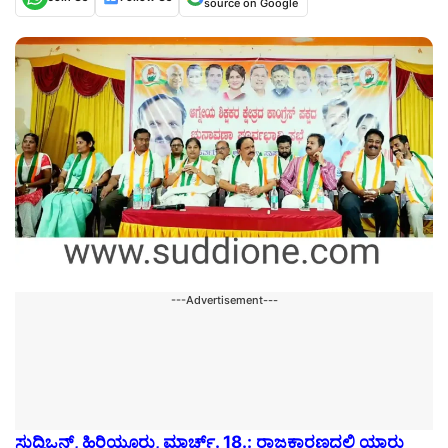
source on Google
---Advertisement---
ಸುದ್ದಿಒನ್,
ಹಿರಿಯೂರು, ಮಾರ್ಚ್. 18.: ರಾಜಕಾರಣದಲ್ಲಿ ಯಾರು