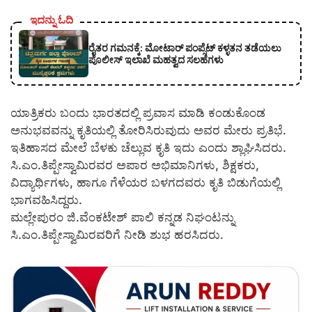
ಇದನ್ನು ಓದಿ
ರೈತರ ಗಮನಕ್ಕೆ: ಮೋಟಾರ್ ಪಂಪ್ಸೆಟ್ ಕಳ್ಳತನ ತಡೆಯಲು
ಪೊಲೀಸ್ ಇಲಾಖೆ ಮಹತ್ವದ ಸಲಹೆಗಳು
ಯಾತ್ರಿಕರು ಬಂದು ಭಾರತದಲ್ಲಿ ಪ್ರವಾಸ ಮಾಡಿ ಕಂಡುಕೊಂಡ
ಅನುಭವವನ್ನು ಕೃತಿಯಲ್ಲಿ ತೋರಿಸಿರುವುದು ಅವರ ಮೇರು ಪ್ರತಿಭೆ.
ಇತಿಹಾಸದ ಮೇಲೆ ಬೆಳಕು ಚೆಲ್ಲುವ ಕೃತಿ ಇದು ಎಂದು ಶ್ಲಾಘಿಸಿದರು.
ಸಿ.ಎಂ.ತಿಪ್ಪೇಸ್ವಾಮಿರವರ ಅಪಾರ ಅಭಿಮಾನಿಗಳು, ಶಿಕ್ಷಕರು,
ವಿದ್ಯಾರ್ಥಿಗಳು, ಹಾಗೂ ಗೆಳೆಯರ ಬಳಗದವರು ಕೃತಿ ಬಿಡುಗೆಯಲ್ಲಿ
ಭಾಗವಹಿಸಿದ್ದರು.
ಮಲ್ಲೇಪುರಂ ಜಿ.ವೆಂಕಟೇಶ್ ಪಾಲಿ ಕನ್ನಡ ನಿಘಂಟನ್ನು
ಸಿ.ಎಂ.ತಿಪ್ಪೇಸ್ವಾಮಿರವರಿಗೆ ನೀಡಿ ಶುಭ ಹರಸಿದರು.