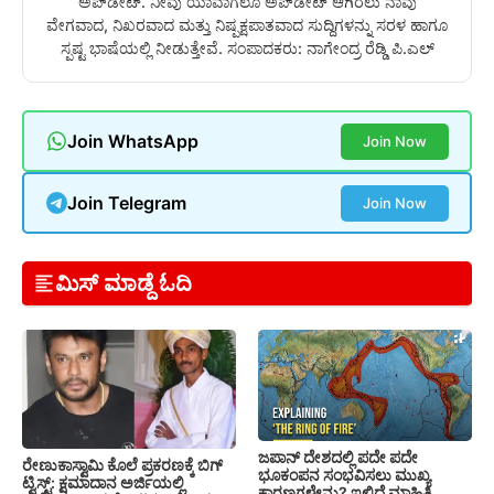
ಅಪ್‌ಡೇಟ್. ನೀವು ಯಾವಾಗಲೂ ಅಪ್‌ಡೇಟ್ ಆಗಿರಲು ನಾವು
ವೇಗವಾದ, ನಿಖರವಾದ ಮತ್ತು ನಿಷ್ಪಕ್ಷಪಾತವಾದ ಸುದ್ದಿಗಳನ್ನು ಸರಳ ಹಾಗೂ
ಸ್ಪಷ್ಟ ಭಾಷೆಯಲ್ಲಿ ನೀಡುತ್ತೇವೆ. ಸಂಪಾದಕರು: ನಾಗೇಂದ್ರ ರೆಡ್ಡಿ ಪಿ.ಎಲ್
Join WhatsApp
Join Now
Join Telegram
Join Now
ಮಿಸ್ ಮಾಡ್ದೆ ಓದಿ
ಜಪಾನ್ ದೇಶದಲ್ಲಿ ಪದೇ ಪದೇ
ರೇಣುಕಾಸ್ವಾಮಿ ಕೊಲೆ ಪ್ರಕರಣಕ್ಕೆ ಬಿಗ್
ಭೂಕಂಪನ ಸಂಭವಿಸಲು ಮುಖ್ಯ
ಟ್ವಿಸ್ಟ್: ಕ್ಷಮಾದಾನ ಅರ್ಜಿಯಲ್ಲಿ
ಕಾರಣಗಳೇನು? ಇಲ್ಲಿದೆ ಮಾಹಿತಿ