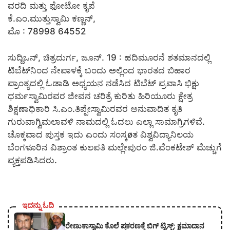
ವರದಿ ಮತ್ತು ಫೋಟೋ ಕೃಪೆ
ಕೆ.ಎಂ.ಮುತ್ತುಸ್ವಾಮಿ ಕಣ್ಣನ್,
ಮೊ : 78998 64552
ಸುದ್ದಿಒನ್, ಚಿತ್ರದುರ್ಗ, ಜೂನ್‌. 19 : ಹದಿಮೂರನೆ ಶತಮಾನದಲ್ಲಿ
ಟಿಬೆಟ್‍ನಿಂದ ನೇಪಾಳಕ್ಕೆ ಬಂದು ಅಲ್ಲಿಂದ ಭಾರತದ ಬಿಹಾರ
ಪ್ರಾಂತ್ಯದಲ್ಲಿ ಓಡಾಡಿ ಅಧ್ಯಯನ ನಡೆಸಿದ ಟಿಬೆಟ್ ಪ್ರವಾಸಿ ಭಿಕ್ಷು
ಧರ್ಮಸ್ವಾಮಿರವರ ಜೀವನ ಚರಿತ್ರೆ ಕುರಿತು ಹಿರಿಯೂರು ಕ್ಷೇತ್ರ
ಶಿಕ್ಷಣಾಧಿಕಾರಿ ಸಿ.ಎಂ.ತಿಪ್ಪೇಸ್ವಾಮಿರವರ ಅನುವಾದಿತ ಕೃತಿ
ಗುರುವಾಗ್ವಿಮಲಾವಳಿ ನಾಮದಲ್ಲಿ ಓದಲು ಎಲ್ಲಾ ಸಾಮಾಗ್ರಿಗಳಿವೆ.
ಚೊಕ್ಕವಾದ ಪುಸ್ತಕ ಇದು ಎಂದು ಸಂಸ್ಕøತ ವಿಶ್ವವಿದ್ಯಾನಿಲಯ
ಬೆಂಗಳೂರಿನ ವಿಶ್ರಾಂತ ಕುಲಪತಿ ಮಲ್ಲೇಪುರಂ ಜಿ.ವೆಂಕಟೇಶ್ ಮೆಚ್ಚುಗೆ
ವ್ಯಕ್ತಪಡಿಸಿದರು.
ಇದನ್ನು ಓದಿ
ರೇಣುಕಾಸ್ವಾಮಿ ಕೊಲೆ ಪ್ರಕರಣಕ್ಕೆ ಬಿಗ್ ಟ್ವಿಸ್ಟ್: ಕ್ಷಮಾದಾನ