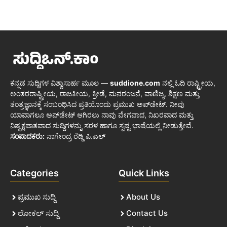
ಕನ್ನಡ ಸುದ್ದಿಗಳ ವಿಶ್ವಾಸಾರ್ಹ ಮೂಲ —
suddione.com
ನಲ್ಲಿ ಓದಿ ರಾಷ್ಟ್ರೀಯ,
ಅಂತರರಾಷ್ಟ್ರೀಯ, ರಾಜಕೀಯ, ಕ್ರೀಡೆ, ಮನರಂಜನೆ, ವಾಣಿಜ್ಯ, ಶಿಕ್ಷಣ ಮತ್ತು
ತಂತ್ರಜ್ಞಾನಕ್ಕೆ ಸಂಬಂಧಿಸಿದ ಪ್ರತಿಯೊಂದು ಪ್ರಮುಖ ಅಪ್‌ಡೇಟ್. ನೀವು
ಯಾವಾಗಲೂ ಅಪ್‌ಡೇಟ್ ಆಗಿರಲು ನಾವು ವೇಗವಾದ, ನಿಖರವಾದ ಮತ್ತು
ನಿಷ್ಪಕ್ಷಪಾತವಾದ ಸುದ್ದಿಗಳನ್ನು ಸರಳ ಹಾಗೂ ಸ್ಪಷ್ಟ ಭಾಷೆಯಲ್ಲಿ ನೀಡುತ್ತೇವೆ.
ಸಂಪಾದಕರು:
ನಾಗೇಂದ್ರ ರೆಡ್ಡಿ ಪಿ.ಎಲ್
Categories
Quick Links
ಪ್ರಮುಖ ಸುದ್ದಿ
About Us
ಲೋಕಲ್ ಸುದ್ದಿ
Contact Us