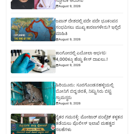
ಸ್ಫೋಟಕ ಆರೋಪ
August 9, 2026
ಜಪಾನ್ ದೇಶದಲ್ಲಿ ಪದೇ ಪದೇ ಭೂಕಂಪನ
ಸಂಭವಿಸಲು ಮುಖ್ಯ ಕಾರಣಗಳೇನು? ಇಲ್ಲಿದೆ
ಮಾಹಿತಿ
August 9, 2026
ಕಾಂಗೋದಲ್ಲಿ ಎಬೋಲಾ ಆರ್ಭಟ:
4,000ಕ್ಕೂ ಹೆಚ್ಚು ಕೇಸ್ ದಾಖಲು.!
August 9, 2026
ಹಿರಿಯೂರು: ಸೂರಗೊಂಡನಹಳ್ಳಿಯಲ್ಲಿ
ಬೋನಿಗೆ ಬಿದ್ದ ಚಿರತೆ, ನಿಟ್ಟುಸಿರು ಬಿಟ್ಟ
ಗ್ರಾಮಸ್ಥರು
August 9, 2026
ರೈತರ ಗಮನಕ್ಕೆ: ಮೋಟಾರ್ ಪಂಪ್ಸೆಟ್ ಕಳ್ಳತನ
ತಡೆಯಲು ಪೊಲೀಸ್ ಇಲಾಖೆ ಮಹತ್ವದ
ಸಲಹೆಗಳು