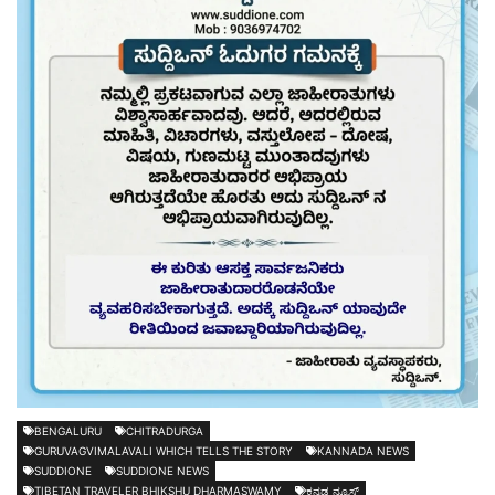
BENGALURU
CHITRADURGA
GURUVAGVIMALAVALI WHICH TELLS THE STORY
KANNADA NEWS
SUDDIONE
SUDDIONE NEWS
TIBETAN TRAVELER BHIKSHU DHARMASWAMY
ಕನ್ನಡ ನ್ಯೂಸ್