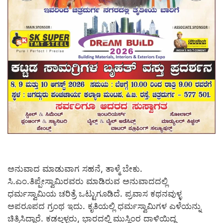
ಅನುವಾದ ಮಾಡುವಾಗ ಸಹನೆ, ತಾಳ್ಮೆ ಬೇಕು.
ಸಿ.ಎಂ.ತಿಪ್ಪೇಸ್ವಾಮಿರವರು ಮಾಡಿರುವ ಅನುವಾದದಲ್ಲಿ
ಧರ್ಮಸ್ವಾಮಿಯ ಚರಿತ್ರೆ ಒಟ್ಟುಗೂಡಿದೆ. ಪ್ರವಾಸ ಕಥನವುಳ್ಳ
ಅಪರೂಪದ ಗ್ರಂಥ ಇದು. ಕೃತಿಯಲ್ಲಿ ಧರ್ಮಸ್ವಾಮಿಗಳ ಎಳೆಯನ್ನು
ಚಿತ್ರಿಸಿದ್ದಾರೆ. ಕಡಲ್ಗಳ್ಳರು, ಭಾರದಲ್ಲಿ ಮುಸ್ಲಿಂರ ದಾಳಿಯಿದ್ದ