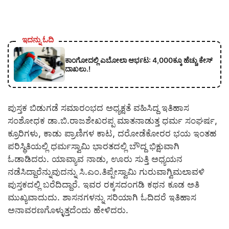
ಇದನ್ನು ಓದಿ
ಕಾಂಗೋದಲ್ಲಿ ಎಬೋಲಾ ಆರ್ಭಟ: 4,000ಕ್ಕೂ ಹೆಚ್ಚು ಕೇಸ್
ದಾಖಲು.!
ಪುಸ್ತಕ ಬಿಡುಗಡೆ ಸಮಾರಂಭದ ಅಧ್ಯಕ್ಷತೆ ವಹಿಸಿದ್ದ ಇತಿಹಾಸ
ಸಂಶೋಧಕ ಡಾ.ಬಿ.ರಾಜಶೇಖರಪ್ಪ ಮಾತನಾಡುತ್ತ ಧರ್ಮ ಸಂಘರ್ಷ,
ಕ್ರೂರಿಗಳು, ಕಾಡು ಪ್ರಾಣಿಗಳ ಕಾಟ, ದರೋಡೆಕೋರರ ಭಯ ಇಂತಹ
ಪರಿಸ್ಥಿತಿಯಲ್ಲಿ ಧರ್ಮಸ್ವಾಮಿ ಭಾರತದಲ್ಲಿ ಬೌದ್ದ ಭಿಕ್ಷುವಾಗಿ
ಓಡಾಡಿದರು. ಯಾವ್ಯಾವ ನಾಡು, ಊರು ಸುತ್ತಿ ಅಧ್ಯಯನ
ನಡೆಸಿದ್ದಾರೆನ್ನುವುದನ್ನು ಸಿ.ಎಂ.ತಿಪ್ಪೇಸ್ವಾಮಿ ಗುರುವಾಗ್ವಿಮಲಾವಳಿ
ಪುಸ್ತಕದಲ್ಲಿ ಬರೆದಿದ್ದಾರೆ. ಇವರ ರಕ್ಕಸದಂಗಡಿ ಕಥನ ಕೂಡ ಅತಿ
ಮುಖ್ಯವಾದುದು. ಶಾಸನಗಳನ್ನು ಸರಿಯಾಗಿ ಓದಿದರೆ ಇತಿಹಾಸ
ಅನಾವರಣಗೊಳ್ಳುತ್ತದೆಂದು ಹೇಳಿದರು.