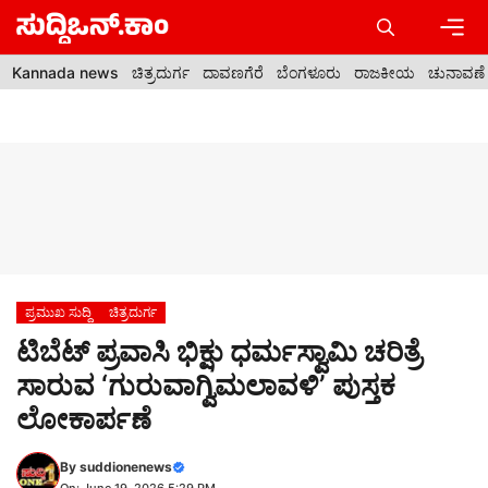
Skip
to
content
Men
Kannada news
ಚಿತ್ರದುರ್ಗ
ದಾವಣಗೆರೆ
ಬೆಂಗಳೂರು
ರಾಜಕೀಯ
ಚುನಾವಣೆ
ಪ್ರಮುಖ ಸುದ್ದಿ
ಚಿತ್ರದುರ್ಗ
ಟಿಬೆಟ್ ಪ್ರವಾಸಿ ಭಿಕ್ಷು ಧರ್ಮಸ್ವಾಮಿ ಚರಿತ್ರೆ
ಸಾರುವ ‘ಗುರುವಾಗ್ವಿಮಲಾವಳಿ’ ಪುಸ್ತಕ
ಲೋಕಾರ್ಪಣೆ
By
suddionenews
On: June 19, 2026 5:29 PM