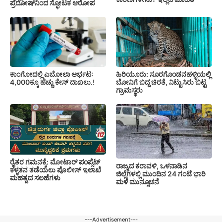
ಪ್ರದೋಷ್‌ನಿಂದ ಸ್ಫೋಟಕ ಆರೋಪ
ಕಾಂಗೋದಲ್ಲಿ ಎಬೋಲಾ ಆರ್ಭಟ:
ಹಿರಿಯೂರು: ಸೂರಗೊಂಡನಹಳ್ಳಿಯಲ್ಲಿ
4,000ಕ್ಕೂ ಹೆಚ್ಚು ಕೇಸ್ ದಾಖಲು.!
ಬೋನಿಗೆ ಬಿದ್ದ ಚಿರತೆ, ನಿಟ್ಟುಸಿರು ಬಿಟ್ಟ
ಗ್ರಾಮಸ್ಥರು
ರೈತರ ಗಮನಕ್ಕೆ: ಮೋಟಾರ್ ಪಂಪ್ಸೆಟ್
ರಾಜ್ಯದ ಕರಾವಳಿ, ಒಳನಾಡಿನ
ಕಳ್ಳತನ ತಡೆಯಲು ಪೊಲೀಸ್ ಇಲಾಖೆ
ಜಿಲ್ಲೆಗಳಲ್ಲಿ ಮುಂದಿನ 24 ಗಂಟೆ ಭಾರಿ
ಮಹತ್ವದ ಸಲಹೆಗಳು
ಮಳೆ ಮುನ್ಸೂಚನೆ
---Advertisement---