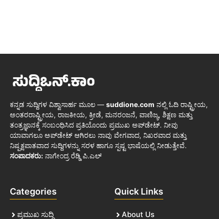
ಕನ್ನಡ ಸುದ್ದಿಗಳ ವಿಶ್ವಾಸಾರ್ಹ ಮೂಲ —
suddione.com
ನಲ್ಲಿ ಓದಿ ರಾಷ್ಟ್ರೀಯ,
ಅಂತರರಾಷ್ಟ್ರೀಯ, ರಾಜಕೀಯ, ಕ್ರೀಡೆ, ಮನರಂಜನೆ, ವಾಣಿಜ್ಯ, ಶಿಕ್ಷಣ ಮತ್ತು
ತಂತ್ರಜ್ಞಾನಕ್ಕೆ ಸಂಬಂಧಿಸಿದ ಪ್ರತಿಯೊಂದು ಪ್ರಮುಖ ಅಪ್‌ಡೇಟ್. ನೀವು
ಯಾವಾಗಲೂ ಅಪ್‌ಡೇಟ್ ಆಗಿರಲು ನಾವು ವೇಗವಾದ, ನಿಖರವಾದ ಮತ್ತು
ನಿಷ್ಪಕ್ಷಪಾತವಾದ ಸುದ್ದಿಗಳನ್ನು ಸರಳ ಹಾಗೂ ಸ್ಪಷ್ಟ ಭಾಷೆಯಲ್ಲಿ ನೀಡುತ್ತೇವೆ.
ಸಂಪಾದಕರು:
ನಾಗೇಂದ್ರ ರೆಡ್ಡಿ ಪಿ.ಎಲ್
Categories
Quick Links
ಪ್ರಮುಖ ಸುದ್ದಿ
About Us