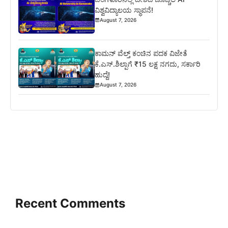
ವಿಶ್ವವಿದ್ಯಾಲಯ ಸ್ಥಾಪನೆ!
August 7, 2026
ಕಾಮನ್ ವೆಲ್ತ್ ಕಂಚಿನ ಪದಕ ವಿಜೇತೆ
ಕೆ.ಎಸ್.ಶಿಲ್ಪಾಗೆ ₹15 ಲಕ್ಷ ನಗದು, ಸರ್ಕಾರಿ
ಹುದ್ದೆ!
August 7, 2026
Recent Comments