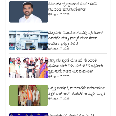
ಕೆಪಿಎಸ್‍ಸಿ ಭ್ರಷ್ಟಾಚಾರದ ಕೂಪ : ಬಿಜೆಪಿ
ಮುಖಂಡ ಹನುಮಂತೇಗೌಡ
August 7, 2026
ಚಿತ್ರದುರ್ಗ ಸಿಎಂಸಿಆರ್‍ಐನಲ್ಲಿ ಪ್ರತಿ ತಿಂಗಳ
ಎರಡನೇ ಮತ್ತು ನಾಲ್ಕನೆ ಮಂಗಳವಾರ
ಉಚಿತ ಗ್ಯಾಸ್ಟ್ರೋ ಶಿಬಿರ
August 7, 2026
ಭದ್ರಾ ಮೇಲ್ದಂಡೆ ಯೋಜನೆ ಸೇರಿದಂತೆ
ಪ್ರಮುಖ ಬೇಡಿಕೆಗಳ ಈಡೇರಿಕೆಗೆ ಶಕ್ತಿಮೀರಿ
ಶ್ರಮಿಸುವೆ: ಸಚಿವ ಟಿ.ರಘುಮೂರ್ತಿ
August 7, 2026
ನಿವೃತ್ತಿ ಜೀವನಕ್ಕೆ ಶುಭಹಾರೈಕೆ: ಸಮಾಜಮುಖಿ
ಶಿಕ್ಷಕ ಎಚ್.ಆರ್. ಶಂಕರ್‌ಗೆ ಅದ್ಧೂರಿ ಸನ್ಮಾನ
August 7, 2026
ಬೆಂಗಳೂರಿನಲ್ಲಿ ದೇಶದ ಚೊಚ್ಚಲ AI