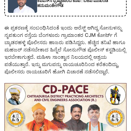
ಕೆಪಿಎಸ್‍ಸಿ ಭ್ರಷ್ಟಾಚಾರದ ಕೂಪ : ಬಿಜೆಪಿ ಮುಖಂಡ
ಹನುಮಂತೇಗೌಡ
ಈ ಪ್ರಕರಣಕ್ಕೆ ಸಂಬಂಧಿಸಿದಂತೆ‌ ಇಂದು ಅರೆಸ್ಟ್ ಆಗಿದ್ದ ಸೋನುಳನ್ನು
ನೃಪತುಂಗ ರಸ್ತೆಯ ಬೆಂಗಳೂರು ಗ್ರಾಮಾಂತರ CJM ಕೋರ್ಟ್ ಗೆ
ಬ್ಯಾಡರಹಳ್ಳಿ ಪೊಲೀಸರು ಹಾಜರು ಪಡಿಸಿದ್ದರು. ಹೆಚ್ಚಿನ ತನಿಖೆ ಹಾಗೂ
ಮಹಜರ್ ನಡೆಸಬೇಕಾದ ಹಿನ್ನೆಲೆ ಸೋನುಗೌಡ ಪೊಲೀಸ್ ಕಸ್ಟಡಿಯಲ್ಲಿ
ಇರಬೇಕಾಗುತ್ತದೆ. ಮಹಿಳಾ ಸಾಂತ್ವಾನ ನಿಲಯದಲ್ಲಿ ಆಶ್ರಯ
ಪಡೆಯುತ್ತಾರೆ. ಇನ್ನು ಮಗುವನ್ನು ರಾಯಚೂರಿನಿಂದ ಕರೆತಂದಿದ್ದು,
ಪೊಲೀಸರು ರಾಯಚೂರಿಗೆ ಹೋಗಿ ವಿಚಾರಣೆ ನಡೆಸಲಿದ್ದಾರೆ.