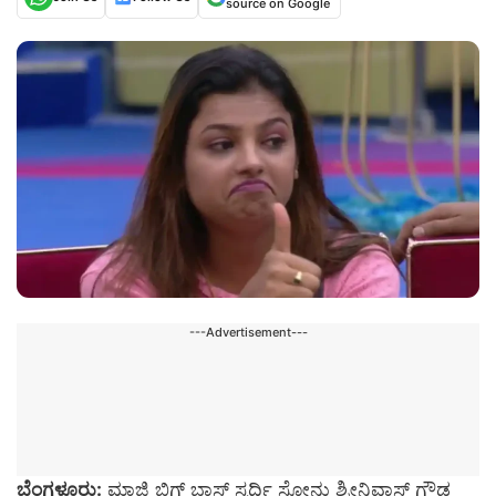
source on Google
---Advertisement---
ಬೆಂಗಳೂರು:
ಮಾಜಿ ಬಿಗ್ ಬಾಸ್ ಸ್ಪರ್ಧಿ ಸೋನು ಶ್ರೀನಿವಾಸ್ ಗೌಡ