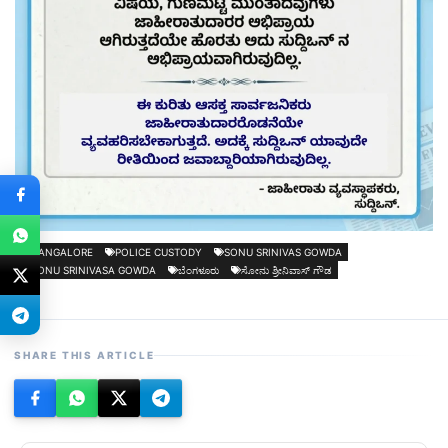
BANGALORE
POLICE CUSTODY
SONU SRINIVAS GOWDA
SONU SRINIVASA GOWDA
ಬೆಂಗಳೂರು
ಸೋನು ಶ್ರೀನಿವಾಸ್ ಗೌಡ
SHARE THIS ARTICLE