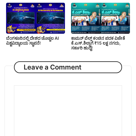
ಬೆಂಗಳೂರಿನಲ್ಲಿ ದೇಶದ ಚೊಚ್ಚಲ AI
ಕಾಮನ್ ವೆಲ್ತ್ ಕಂಚಿನ ಪದಕ ವಿಜೇತೆ
ವಿಶ್ವವಿದ್ಯಾಲಯ ಸ್ಥಾಪನೆ!
ಕೆ.ಎಸ್.ಶಿಲ್ಪಾಗೆ ₹15 ಲಕ್ಷ ನಗದು,
ಸರ್ಕಾರಿ ಹುದ್ದೆ!
Leave a Comment
Comment