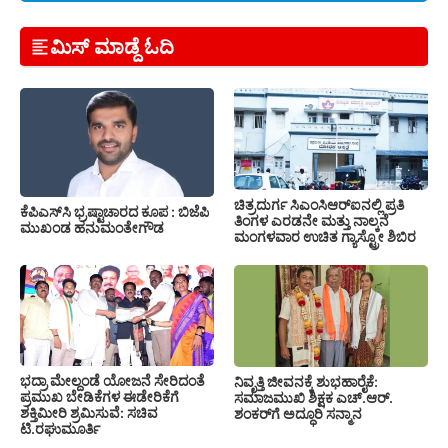
ಮಿಸ್ ಮಾಡ್ದೆ ಓದಿ
ಚಿತ್ರದುರ್ಗ ಸಿಎಂಸಿಆರ್‍ಐನಲ್ಲಿ ಪ್ರತಿ
ಕೆಪಿಎಸ್‍ಸಿ ಭ್ರಷ್ಟಾಚಾರದ ಕೂಪ : ಬಿಜೆಪಿ
ತಿಂಗಳ ಎರಡನೇ ಮತ್ತು ನಾಲ್ಕನೆ
ಮುಖಂಡ ಹನುಮಂತೇಗೌಡ
ಮಂಗಳವಾರ ಉಚಿತ ಗ್ಯಾಸ್ಟ್ರೋ ಶಿಬಿರ
ಭದ್ರಾ ಮೇಲ್ದಂಡೆ ಯೋಜನೆ ಸೇರಿದಂತೆ
ನಿವೃತ್ತಿ ಜೀವನಕ್ಕೆ ಶುಭಹಾರೈಕೆ:
ಪ್ರಮುಖ ಬೇಡಿಕೆಗಳ ಈಡೇರಿಕೆಗೆ
ಸಮಾಜಮುಖಿ ಶಿಕ್ಷಕ ಎಚ್.ಆರ್.
ಶಕ್ತಿಮೀರಿ ಶ್ರಮಿಸುವೆ: ಸಚಿವ
ಶಂಕರ್‌ಗೆ ಅದ್ಧೂರಿ ಸನ್ಮಾನ
ಟಿ.ರಘುಮೂರ್ತಿ