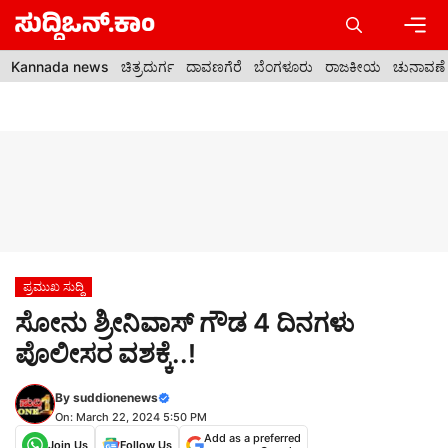
Skip
to
content
Men
Kannada news
ಚಿತ್ರದುರ್ಗ
ದಾವಣಗೆರೆ
ಬೆಂಗಳೂರು
ರಾಜಕೀಯ
ಚುನಾವಣೆ
ಪ್ರಮುಖ ಸುದ್ದಿ
ಸೋನು ಶ್ರೀನಿವಾಸ್ ಗೌಡ 4 ದಿನಗಳು
ಪೊಲೀಸರ ವಶಕ್ಕೆ..!
By
suddionenews
On: March 22, 2024 5:50 PM
Add as a preferred
Join Us
Follow Us