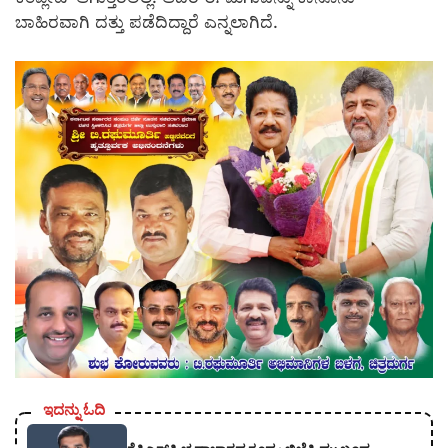
ಬಾಹಿರವಾಗಿ ದತ್ತು ಪಡೆದಿದ್ದಾರೆ ಎನ್ನಲಾಗಿದೆ.
ಇದನ್ನು ಓದಿ