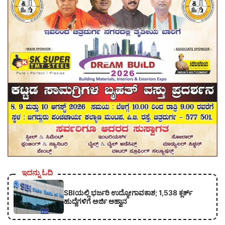
ಇದನ್ನು ಓದಿ
SBIಯಲ್ಲಿ ಭರ್ಜರಿ ಉದ್ಯೋಗಾವಕಾಶ; 1,538 ಕ್ಲರ್ಕ್
ಹುದ್ದೆಗಳಿಗೆ ಅರ್ಜಿ ಆಹ್ವಾನ