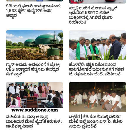
SBIಯಲ್ಲಿ ಭರ್ಜರಿ ಉದ್ಯೋಗಾವಕಾಶ;
ಹಬ್ಬಕ್ಕೆ ಊರಿಗೆ ಹೋಗುವ ಪ್ಲ್ಯಾನ್
1,538 ಕ್ಲರ್ಕ್ ಹುದ್ದೆಗಳಿಗೆ ಅರ್ಜಿ
ಇದೆಯಾ? KSRTC ಟಿಕೆಟ್
ಆಹ್ವಾನ
ಬುಕ್ಕಿಂಗ್‌ನಲ್ಲಿ ಸಿಗಲಿದೆ ಭರ್ಜರಿ
ರಿಯಾಯಿತಿ
ಗ್ಯಾಸ್ ಆಮದು ಅವಲಂಬನೆಗೆ ಬ್ರೇಕ್;
ಹೊಳಲ್ಕೆರೆ: ಪ್ರಕೃತಿ ವಿಕೋಪದಿಂದ
CBG ಉತ್ಪಾದನೆ ಹೆಚ್ಚಿಸಲು ಕೇಂದ್ರದ
ಹಾನಿಗೊಳಗಾದ ಜಮೀನುಗಳಿಗೆ ಸಚಿವ
ಬಿಗ್ ಪ್ಲಾನ್
ಟಿ. ರಘುಮೂರ್ತಿ ಭೇಟಿ, ಪರಿಶೀಲನೆ
ಚಳ್ಳಕೆರೆ | ಕೆಡಿ ಕೋಟೆಯಲ್ಲಿ ದಲಿತರ
ಮಹಿಳೆಯರು ಮತ್ತು ಅಪ್ರಾಪ್ತ
ಮೇಲೆ ಹಲ್ಲೆ ಖಂಡಿಸಿ ಎಸ್.ಪಿ. ಕಚೇರಿ
ಬಾಲಕಿಯರ ಮೇಲೆ ಲೈಂಗಿಕ ಕಿರುಕುಳ :
ಎದುರು ಪ್ರತಿಭಟನೆ
ಡಾ.ಶಿವಣ್ಣ ವಿಷಾದ