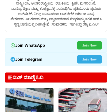
ರಾಷ್ಟ್ರೀಯ, ಅಂತರರಾಷ್ಟ್ರೀಯ, ರಾಜಕೀಯ, ಕ್ರೀಡೆ, ಮನರಂಜನೆ,
ವಾಣಿಜ್ಯ, ಶಿಕ್ಷಣ ಮತ್ತು ತಂತ್ರಜ್ಞಾನಕ್ಕೆ ಸಂಬಂಧಿಸಿದ ಪ್ರತಿಯೊಂದು ಪ್ರಮುಖ
ಅಪ್‌ಡೇಟ್. ನೀವು ಯಾವಾಗಲೂ ಅಪ್‌ಡೇಟ್ ಆಗಿರಲು ನಾವು
ವೇಗವಾದ, ನಿಖರವಾದ ಮತ್ತು ನಿಷ್ಪಕ್ಷಪಾತವಾದ ಸುದ್ದಿಗಳನ್ನು ಸರಳ ಹಾಗೂ
ಸ್ಪಷ್ಟ ಭಾಷೆಯಲ್ಲಿ ನೀಡುತ್ತೇವೆ. ಸಂಪಾದಕರು: ನಾಗೇಂದ್ರ ರೆಡ್ಡಿ ಪಿ.ಎಲ್
Join WhatsApp
Join Now
Join Telegram
Join Now
ಮಿಸ್ ಮಾಡ್ದೆ ಓದಿ