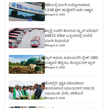
SBIಯಲ್ಲಿ ಭರ್ಜರಿ ಉದ್ಯೋಗಾವಕಾಶ;
1,538 ಕ್ಲರ್ಕ್ ಹುದ್ದೆಗಳಿಗೆ ಅರ್ಜಿ ಆಹ್ವಾನ
August 8, 2026
ಹಬ್ಬಕ್ಕೆ ಊರಿಗೆ ಹೋಗುವ ಪ್ಲ್ಯಾನ್ ಇದೆಯಾ?
KSRTC ಟಿಕೆಟ್ ಬುಕ್ಕಿಂಗ್‌ನಲ್ಲಿ ಸಿಗಲಿದೆ
ಭರ್ಜರಿ ರಿಯಾಯಿತಿ
August 8, 2026
ಗ್ಯಾಸ್ ಆಮದು ಅವಲಂಬನೆಗೆ ಬ್ರೇಕ್; CBG
ಉತ್ಪಾದನೆ ಹೆಚ್ಚಿಸಲು ಕೇಂದ್ರದ ಬಿಗ್ ಪ್ಲಾನ್
August 8, 2026
ಹೊಳಲ್ಕೆರೆ: ಪ್ರಕೃತಿ ವಿಕೋಪದಿಂದ
ಹಾನಿಗೊಳಗಾದ ಜಮೀನುಗಳಿಗೆ ಸಚಿವ ಟಿ.
ರಘುಮೂರ್ತಿ ಭೇಟಿ, ಪರಿಶೀಲನೆ
August 8, 2026