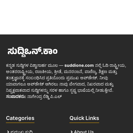
ಕನ್ನಡ ಸುದ್ದಿಗಳ ವಿಶ್ವಾಸಾರ್ಹ ಮೂಲ —
suddione.com
ನಲ್ಲಿ ಓದಿ ರಾಷ್ಟ್ರೀಯ,
ಅಂತರರಾಷ್ಟ್ರೀಯ, ರಾಜಕೀಯ, ಕ್ರೀಡೆ, ಮನರಂಜನೆ, ವಾಣಿಜ್ಯ, ಶಿಕ್ಷಣ ಮತ್ತು
ತಂತ್ರಜ್ಞಾನಕ್ಕೆ ಸಂಬಂಧಿಸಿದ ಪ್ರತಿಯೊಂದು ಪ್ರಮುಖ ಅಪ್‌ಡೇಟ್. ನೀವು
ಯಾವಾಗಲೂ ಅಪ್‌ಡೇಟ್ ಆಗಿರಲು ನಾವು ವೇಗವಾದ, ನಿಖರವಾದ ಮತ್ತು
ನಿಷ್ಪಕ್ಷಪಾತವಾದ ಸುದ್ದಿಗಳನ್ನು ಸರಳ ಹಾಗೂ ಸ್ಪಷ್ಟ ಭಾಷೆಯಲ್ಲಿ ನೀಡುತ್ತೇವೆ.
ಸಂಪಾದಕರು:
ನಾಗೇಂದ್ರ ರೆಡ್ಡಿ ಪಿ.ಎಲ್
Categories
Quick Links
ಪ್ರಮುಖ ಸುದ್ದಿ
About Us