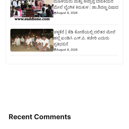
ಮಹಿಳೆಯರು ಮತ್ತು ಅಪ್ರಾಪ್ತ ಬಾಲಕಿಯರ
ಮೇಲೆ ಲೈಂಗಿಕ ಕಿರುಕುಳ : ಡಾ.ಶಿವಣ್ಣ ವಿಷಾದ
August 8, 2026
ಚಳ್ಳಕೆರೆ | ಕೆಡಿ ಕೋಟೆಯಲ್ಲಿ ದಲಿತರ ಮೇಲೆ
ಹಲ್ಲೆ ಖಂಡಿಸಿ ಎಸ್.ಪಿ. ಕಚೇರಿ ಎದುರು
ಪ್ರತಿಭಟನೆ
August 8, 2026
Recent Comments