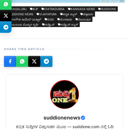
BENGALURU
BJP
CHITRADURGA
KANNADA NEWS
SUDDIONE
SUDDIONE NEWS
VIJAYAPURA
ಕನ್ನಡ ನ್ಯೂಸ್
ಚಿತ್ರದುರ್ಗ
ಬಸನಗೌಡ ಪಾಟೀಲ್ ಯತ್ನಾಳ್
ಬಿಜೆಪಿ
ಬೆಂಗಳೂರು
ವಿಜಯಪುರ
ಶಾಮನೂರು ಮೊಮ್ಮಗ ಸ್ಪರ್ಧೆ
ಸುದ್ದಿಒನ್
ಸುದ್ದಿಒನ್ ನ್ಯೂಸ್
SHARE THIS ARTICLE
suddionenews
ಕನ್ನಡ ಸುದ್ದಿಗಳ ವಿಶ್ವಾಸಾರ್ಹ ಮೂಲ — suddione.com ನಲ್ಲಿ ಓದಿ