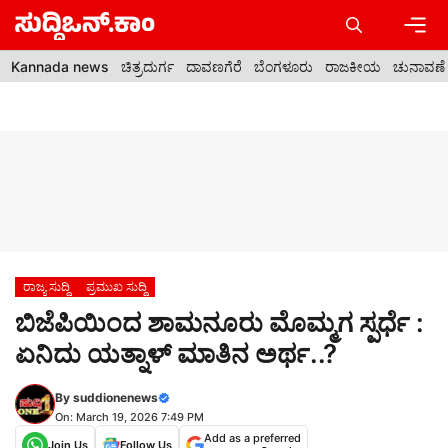
Skip
to
content
Men
Kannada news
ಚಿತ್ರದುರ್ಗ
ದಾವಣಗೆರೆ
ಬೆಂಗಳೂರು
ರಾಜಕೀಯ
ಚುನಾವಣೆ
ರಾಜ್ಯ ಸುದ್ದಿ
ಪ್ರಮುಖ ಸುದ್ದಿ
ಬಿಜೆಪಿಯಿಂದ ಶಾಮನೂರು ಮೊಮ್ಮಗ ಸ್ಪರ್ಧೆ :
ಏನಿದು ಯತ್ನಾಳ್ ಮಾತಿನ ಅರ್ಥ..?
By
suddionenews
On: March 19, 2026 7:49 PM
Add as a preferred
Join Us
Follow Us