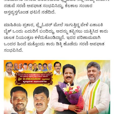
ನಡುವೆ ಸರಣಿ ಅಪಘಾತ ಸಂಭವಿಸಿದ್ದು, ಕೆಲಕಾಲ ಸಂಚಾರ
ಅಸ್ತವ್ಯಸ್ತಗೊಂಡ ಘಟನೆ ನಡೆದಿದೆ.
ಮಾಹಿತಿಯ ಪ್ರಕಾರ, ಫ್ಲೈಓವರ್ ಮೇಲೆ ಸಾಗುತ್ತಿದ್ದ ವೇಳೆ ಏಕಾಏಕಿ
ಬೈಕ್ ಒಂದು ಎದುರಿಗೆ ಬಂದಿದ್ದು, ಅದನ್ನು ತಪ್ಪಿಸಲು ಯತ್ನಿಸಿದ ಕಾರು
ಚಾಲಕ ನಿಯಂತ್ರಣ ಕಳೆದುಕೊಂಡಿದ್ದಾನೆ. ಇದರ ಪರಿಣಾಮವಾಗಿ
ಒಂದರ ಹಿಂದೆ ಮತ್ತೊಂದು ಕಾರು ಡಿಕ್ಕಿ ಹೊಡೆದು ಸರಣಿ ಅಪಘಾತ
ಸಂಭವಿಸಿದೆ.