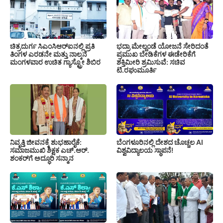
ಚಿತ್ರದುರ್ಗ ಸಿಎಂಸಿಆರ್‍ಐನಲ್ಲಿ ಪ್ರತಿ
ಭದ್ರಾ ಮೇಲ್ದಂಡೆ ಯೋಜನೆ ಸೇರಿದಂತೆ
ತಿಂಗಳ ಎರಡನೇ ಮತ್ತು ನಾಲ್ಕನೆ
ಪ್ರಮುಖ ಬೇಡಿಕೆಗಳ ಈಡೇರಿಕೆಗೆ
ಮಂಗಳವಾರ ಉಚಿತ ಗ್ಯಾಸ್ಟ್ರೋ ಶಿಬಿರ
ಶಕ್ತಿಮೀರಿ ಶ್ರಮಿಸುವೆ: ಸಚಿವ
ಟಿ.ರಘುಮೂರ್ತಿ
ಬೆಂಗಳೂರಿನಲ್ಲಿ ದೇಶದ ಚೊಚ್ಚಲ AI
ನಿವೃತ್ತಿ ಜೀವನಕ್ಕೆ ಶುಭಹಾರೈಕೆ:
ವಿಶ್ವವಿದ್ಯಾಲಯ ಸ್ಥಾಪನೆ!
ಸಮಾಜಮುಖಿ ಶಿಕ್ಷಕ ಎಚ್.ಆರ್.
ಶಂಕರ್‌ಗೆ ಅದ್ಧೂರಿ ಸನ್ಮಾನ