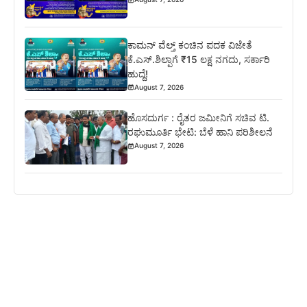
ಕಾಮನ್ ವೆಲ್ತ್ ಕಂಚಿನ ಪದಕ ವಿಜೇತೆ
ಕೆ.ಎಸ್.ಶಿಲ್ಪಾಗೆ ₹15 ಲಕ್ಷ ನಗದು, ಸರ್ಕಾರಿ
ಹುದ್ದೆ!
August 7, 2026
ಹೊಸದುರ್ಗ : ರೈತರ ಜಮೀನಿಗೆ ಸಚಿವ ಟಿ.
ರಘುಮೂರ್ತಿ ಭೇಟಿ: ಬೆಳೆ ಹಾನಿ ಪರಿಶೀಲನೆ
August 7, 2026