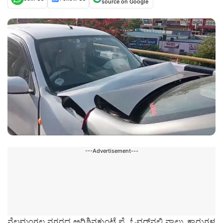
source on Google
---Advertisement---
ನೆಲಮಂಗಲ ನಗರದ ಅರಿಶಿನಕುಂಟೆ ಫ್ಲೈಓವರ್‌ನಲ್ಲಿ ನಾಲ್ಕು ಕಾರುಗಳ