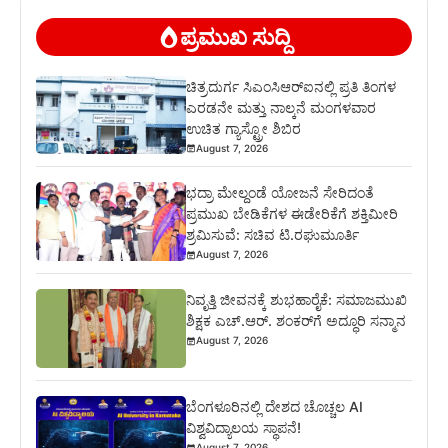
ಪ್ರಮುಖ ಸುದ್ದಿ
ಚಿತ್ರದುರ್ಗ ಸಿಎಂಸಿಆರ್‍ಐನಲ್ಲಿ ಪ್ರತಿ ತಿಂಗಳ
ಎರಡನೇ ಮತ್ತು ನಾಲ್ಕನೆ ಮಂಗಳವಾರ
ಉಚಿತ ಗ್ಯಾಸ್ಟ್ರೋ ಶಿಬಿರ
August 7, 2026
ಭದ್ರಾ ಮೇಲ್ದಂಡೆ ಯೋಜನೆ ಸೇರಿದಂತೆ
ಪ್ರಮುಖ ಬೇಡಿಕೆಗಳ ಈಡೇರಿಕೆಗೆ ಶಕ್ತಿಮೀರಿ
ಶ್ರಮಿಸುವೆ: ಸಚಿವ ಟಿ.ರಘುಮೂರ್ತಿ
August 7, 2026
ನಿವೃತ್ತಿ ಜೀವನಕ್ಕೆ ಶುಭಹಾರೈಕೆ: ಸಮಾಜಮುಖಿ
ಶಿಕ್ಷಕ ಎಚ್.ಆರ್. ಶಂಕರ್‌ಗೆ ಅದ್ಧೂರಿ ಸನ್ಮಾನ
August 7, 2026
ಬೆಂಗಳೂರಿನಲ್ಲಿ ದೇಶದ ಚೊಚ್ಚಲ AI
ವಿಶ್ವವಿದ್ಯಾಲಯ ಸ್ಥಾಪನೆ!
August 7, 2026