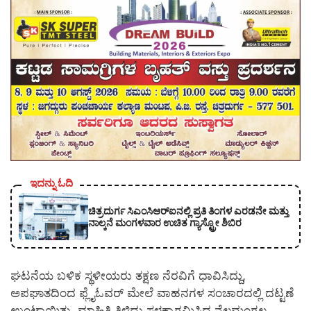
ಇದನ್ನು ಓದಿ
ಚಿತ್ರದುರ್ಗ ಸಿಎಂಸಿಆರ್‍ಐನಲ್ಲಿ ಪ್ರತಿ ತಿಂಗಳ ಎರಡನೇ ಮತ್ತು
ನಾಲ್ಕನೆ ಮಂಗಳವಾರ ಉಚಿತ ಗ್ಯಾಸ್ಟ್ರೋ ಶಿಬಿರ
ಘಟನೆಯ ಬಳಿಕ ಸ್ಥಳೀಯರು ತಕ್ಷಣ ನೆರವಿಗೆ ಧಾವಿಸಿದ್ದು,
ಅಪಘಾತದಿಂದ ಫ್ಲೈಓವರ್ ಮೇಲೆ ವಾಹನಗಳ ಸಂಚಾರದಲ್ಲಿ ದಟ್ಟಣೆ
ಉಂಟಾಯಿತು. ಮಾಹಿತಿ ತಿಳಿದು ಸ್ಥಳಕ್ಕಾಗಮಿಸಿದ ನೆಲಮಂಗಲ