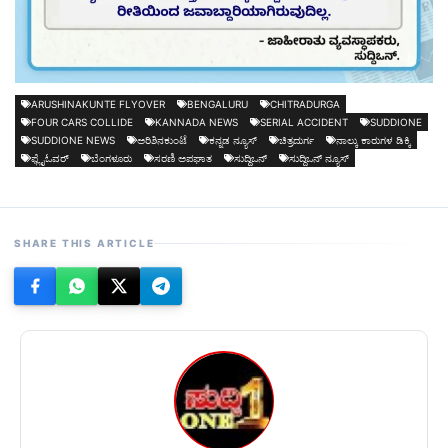
ARUSHINAKUNTE FLYOVER
BENGALURU
CHITRADURGA
FOUR CARS COLLIDE
KANNADA NEWS
SERIAL ACCIDENT
SUDDIONE
SUDDIONE NEWS
ಅರಿಶಿನಕುಂಟೆ
ಕನ್ನಡ ನ್ಯೂಸ್
ಚಿತ್ರದುರ್ಗ
ನಾಲ್ಕು ಕಾರುಗಳ ಡಿಕ್ಕಿ
ಫ್ಲೈಓವರ್‌
ಬೆಂಗಳೂರು
ಸರಣಿ ಅಪಘಾತ
ಸುದ್ದಿಒನ್
ಸುದ್ದಿಒನ್ ನ್ಯೂಸ್
SHARE THIS ARTICLE