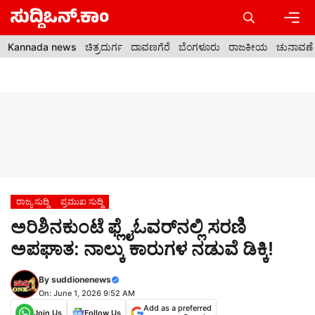
Skip
to
content
Men
Kannada news
ಚಿತ್ರದುರ್ಗ
ದಾವಣಗೆರೆ
ಬೆಂಗಳೂರು
ರಾಜಕೀಯ
ಚುನಾವಣೆ
ರಾಜ್ಯ ಸುದ್ದಿ
ಪ್ರಮುಖ ಸುದ್ದಿ
ಅರಿಶಿನಕುಂಟೆ ಫ್ಲೈಓವರ್‌ನಲ್ಲಿ ಸರಣಿ
ಅಪಘಾತ: ನಾಲ್ಕು ಕಾರುಗಳ ನಡುವೆ ಡಿಕ್ಕಿ!
By
suddionenews
On: June 1, 2026 9:52 AM
Add as a preferred
Join Us
Follow Us