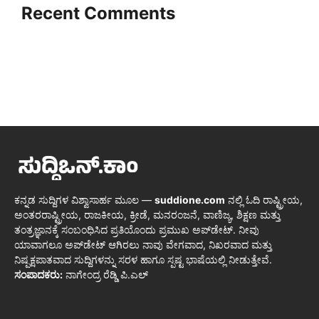
Recent Comments
ಕನ್ನಡ ಸುದ್ದಿಗಳ ವಿಶ್ವಾಸಾರ್ಹ ಮೂಲ —
suddione.com
ನಲ್ಲಿ ಓದಿ ರಾಷ್ಟ್ರೀಯ,
ಅಂತರರಾಷ್ಟ್ರೀಯ, ರಾಜಕೀಯ, ಕ್ರೀಡೆ, ಮನರಂಜನೆ, ವಾಣಿಜ್ಯ, ಶಿಕ್ಷಣ ಮತ್ತು
ತಂತ್ರಜ್ಞಾನಕ್ಕೆ ಸಂಬಂಧಿಸಿದ ಪ್ರತಿಯೊಂದು ಪ್ರಮುಖ ಅಪ್‌ಡೇಟ್. ನೀವು
ಯಾವಾಗಲೂ ಅಪ್‌ಡೇಟ್ ಆಗಿರಲು ನಾವು ವೇಗವಾದ, ನಿಖರವಾದ ಮತ್ತು
ನಿಷ್ಪಕ್ಷಪಾತವಾದ ಸುದ್ದಿಗಳನ್ನು ಸರಳ ಹಾಗೂ ಸ್ಪಷ್ಟ ಭಾಷೆಯಲ್ಲಿ ನೀಡುತ್ತೇವೆ.
ಸಂಪಾದಕರು:
ನಾಗೇಂದ್ರ ರೆಡ್ಡಿ ಪಿ.ಎಲ್