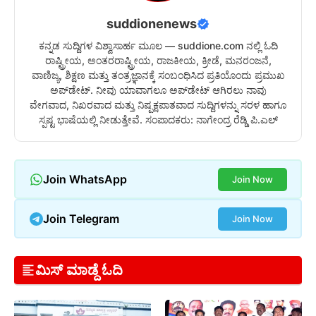
suddionenews
ಕನ್ನಡ ಸುದ್ದಿಗಳ ವಿಶ್ವಾಸಾರ್ಹ ಮೂಲ — suddione.com ನಲ್ಲಿ ಓದಿ
ರಾಷ್ಟ್ರೀಯ, ಅಂತರರಾಷ್ಟ್ರೀಯ, ರಾಜಕೀಯ, ಕ್ರೀಡೆ, ಮನರಂಜನೆ,
ವಾಣಿಜ್ಯ, ಶಿಕ್ಷಣ ಮತ್ತು ತಂತ್ರಜ್ಞಾನಕ್ಕೆ ಸಂಬಂಧಿಸಿದ ಪ್ರತಿಯೊಂದು ಪ್ರಮುಖ
ಅಪ್‌ಡೇಟ್. ನೀವು ಯಾವಾಗಲೂ ಅಪ್‌ಡೇಟ್ ಆಗಿರಲು ನಾವು
ವೇಗವಾದ, ನಿಖರವಾದ ಮತ್ತು ನಿಷ್ಪಕ್ಷಪಾತವಾದ ಸುದ್ದಿಗಳನ್ನು ಸರಳ ಹಾಗೂ
ಸ್ಪಷ್ಟ ಭಾಷೆಯಲ್ಲಿ ನೀಡುತ್ತೇವೆ. ಸಂಪಾದಕರು: ನಾಗೇಂದ್ರ ರೆಡ್ಡಿ ಪಿ.ಎಲ್
Join WhatsApp
Join Now
Join Telegram
Join Now
ಮಿಸ್ ಮಾಡ್ದೆ ಓದಿ