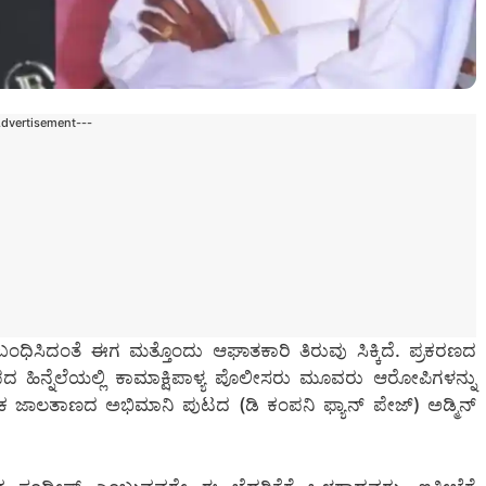
Advertisement---
ಸಂಬಂಧಿಸಿದಂತೆ ಈಗ ಮತ್ತೊಂದು ಆಘಾತಕಾರಿ ತಿರುವು ಸಿಕ್ಕಿದೆ. ಪ್ರಕರಣದ
ದ ಹಿನ್ನೆಲೆಯಲ್ಲಿ ಕಾಮಾಕ್ಷಿಪಾಳ್ಯ ಪೊಲೀಸರು ಮೂವರು ಆರೋಪಿಗಳನ್ನು
ಾಜಿಕ ಜಾಲತಾಣದ ಅಭಿಮಾನಿ ಪುಟದ (ಡಿ ಕಂಪನಿ ಫ್ಯಾನ್ ಪೇಜ್) ಅಡ್ಮಿನ್