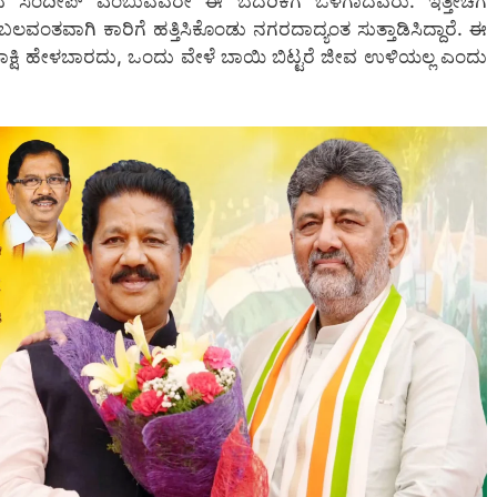
ಿರುವ ಸಂದೀಪ್ ಎಂಬುವವರೇ ಈ ಬೆದರಿಕೆಗೆ ಒಳಗಾದವರು. ಇತ್ತೀಚೆಗೆ
ಂತವಾಗಿ ಕಾರಿಗೆ ಹತ್ತಿಸಿಕೊಂಡು ನಗರದಾದ್ಯಂತ ಸುತ್ತಾಡಿಸಿದ್ದಾರೆ. ಈ
ಧ ಸಾಕ್ಷಿ ಹೇಳಬಾರದು, ಒಂದು ವೇಳೆ ಬಾಯಿ ಬಿಟ್ಟರೆ ಜೀವ ಉಳಿಯಲ್ಲ ಎಂದು