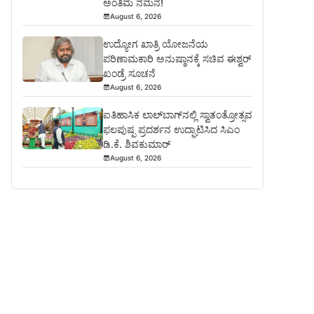
ಅಂತಿಮ ನಮನ!
August 6, 2026
ಉದ್ಯೋಗ ಖಾತ್ರಿ ಯೋಜನೆಯ
ಪರಿಣಾಮಕಾರಿ ಅನುಷ್ಠಾನಕ್ಕೆ ಸಚಿವ ಈಶ್ವರ್
ಖಂಡ್ರೆ ಸೂಚನೆ
August 6, 2026
ಐತಿಹಾಸಿಕ ಲಾಲ್‌ಬಾಗ್‌ನಲ್ಲಿ ಸ್ವಾತಂತ್ರೋತ್ಸವ
ಫಲಪುಷ್ಪ ಪ್ರದರ್ಶನ ಉದ್ಘಾಟಿಸಿದ ಸಿಎಂ
ಡಿ.ಕೆ. ಶಿವಕುಮಾರ್
August 6, 2026