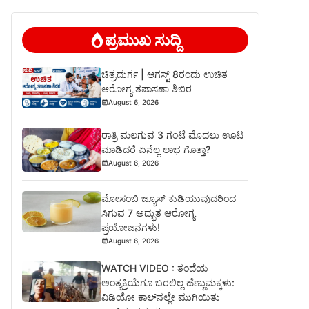
ಪ್ರಮುಖ ಸುದ್ದಿ
ಚಿತ್ರದುರ್ಗ | ಆಗಸ್ಟ್ 8ರಂದು ಉಚಿತ
ಆರೋಗ್ಯ ತಪಾಸಣಾ ಶಿಬಿರ
August 6, 2026
ರಾತ್ರಿ ಮಲಗುವ 3 ಗಂಟೆ ಮೊದಲು ಊಟ
ಮಾಡಿದರೆ ಏನೆಲ್ಲ ಲಾಭ ಗೊತ್ತಾ?
August 6, 2026
ಮೋಸಂಬಿ ಜ್ಯೂಸ್ ಕುಡಿಯುವುದರಿಂದ
ಸಿಗುವ 7 ಅದ್ಭುತ ಆರೋಗ್ಯ
ಪ್ರಯೋಜನಗಳು!
August 6, 2026
WATCH VIDEO : ತಂದೆಯ
ಅಂತ್ಯಕ್ರಿಯೆಗೂ ಬರಲಿಲ್ಲ ಹೆಣ್ಣುಮಕ್ಕಳು:
ವಿಡಿಯೋ ಕಾಲ್‌ನಲ್ಲೇ ಮುಗಿಯಿತು