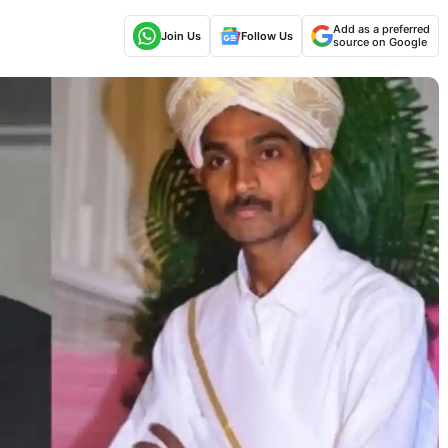
Add as a preferred
Join Us
Follow Us
source on Google