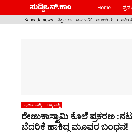
Skip
Home
ಪ್ರಮು
to
content
Kannada news
ಚಿತ್ರದುರ್ಗ
ದಾವಣಗೆರೆ
ಬೆಂಗಳೂರು
ರಾಜಕೀ
ಪ್ರಮುಖ ಸುದ್ದಿ
ರಾಜ್ಯ ಸುದ್ದಿ
ರೇಣುಕಾಸ್ವಾಮಿ ಕೊಲೆ ಪ್ರಕರಣ :ನಟ ದರ
ಬೆದರಿಕೆ ಹಾಕಿದ್ದ ಮೂವರ ಬಂಧನ!