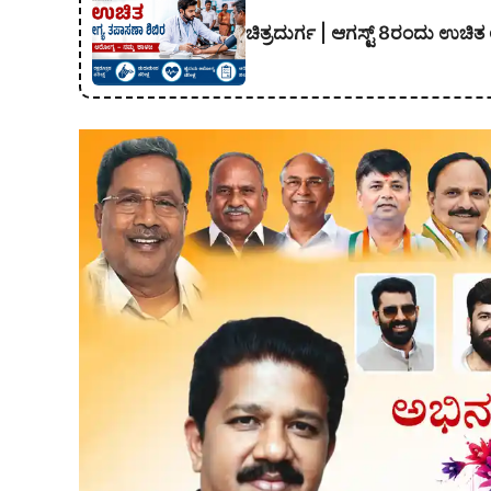
ಚಿತ್ರದುರ್ಗ | ಆಗಸ್ಟ್ 8ರಂದು ಉಚಿ