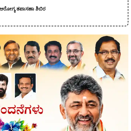
ತ ಆರೋಗ್ಯ ತಪಾಸಣಾ ಶಿಬಿರ