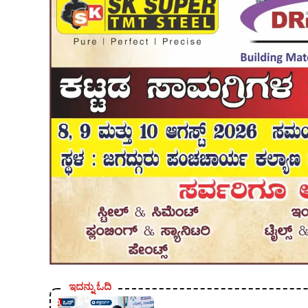
ಇದನ್ನು ಓದಿ