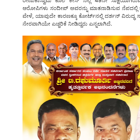
ರೇಣುಕಾಸ್ವಾಮಿ ಕೊಲೆ ಕೇಸ್‌ ನಲ್ಲಿ 49ನೇ ಸಾಕ್ಷಿಯಾಗ
ಆರೋಪಿಗಳು ಸಂದೀಪ್ ಅವರನ್ನು ಮಾತನಾಡಿಸುವ ನೆಪದಲ್ಲಿ ಬಲವ
ವೇಳೆ, ಯಾವುದೇ ಕಾರಣಕ್ಕೂ ಕೋರ್ಟ್‌ನಲ್ಲಿ ದರ್ಶನ್ ವಿರುದ್
ನೇರವಾಗಿಯೇ ಎಚ್ಚರಿಕೆ ನೀಡಿದ್ದರು ಎನ್ನಲಾಗಿದೆ.