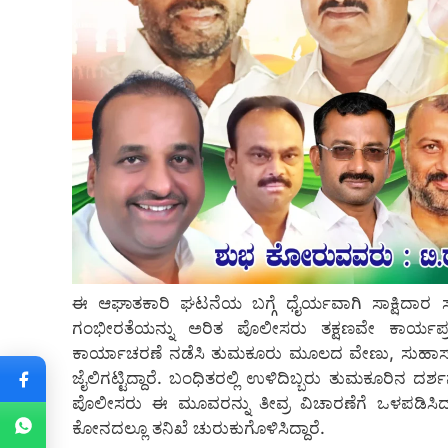
ಈ ಆಘಾತಕಾರಿ ಘಟನೆಯ ಬಗ್ಗೆ ಧೈರ್ಯವಾಗಿ ಸಾಕ್ಷಿದಾರ
ಗಂಭೀರತೆಯನ್ನು ಅರಿತ ಪೊಲೀಸರು ತಕ್ಷಣವೇ ಕಾರ್ಯಪ್ರವೃತ
ಕಾರ್ಯಾಚರಣೆ ನಡೆಸಿ ತುಮಕೂರು ಮೂಲದ ವೇಣು, ಸುಹಾಸ್ ಮತ್
ಜೈಲಿಗಟ್ಟಿದ್ದಾರೆ. ಬಂಧಿತರಲ್ಲಿ ಉಳಿದಿಬ್ಬರು ತುಮಕೂರಿನ ದ
ಪೊಲೀಸರು ಈ ಮೂವರನ್ನು ತೀವ್ರ ವಿಚಾರಣೆಗೆ ಒಳಪಡಿಸಿ
ಕೋನದಲ್ಲೂ ತನಿಖೆ ಚುರುಕುಗೊಳಿಸಿದ್ದಾರೆ.