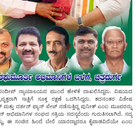
 ಸಂದೀಪ್ ನ್ಯಾಯಾಲಯದ ಮುಂದೆ ಹೇಳಿಕೆ ದಾಖಲಿಸಿದ್ದರು. ವಿಷಯದ
್ತರಾಗಿ ಸಾಕ್ಷಿಗೆ ಸೂಕ್ತ ರಕ್ಷಣೆ ಒದಗಿಸಿದ್ದರು. ತದನಂತರ ವಿಶೇಷ
ತು ದರ್ಶನ್ ಫ್ಯಾನ್ ಪೇಜ್ ನಡೆಸುತ್ತಿದ್ದ ಪುನೀತ್ ಎಂಬ ಮೂವರನ್ನು
ರ್ಶನ್ ಅಭಿಮಾನಿಗಳ ಸಂಘದ ಸಕ್ರಿಯ ಸದಸ್ಯರೆಂದು ಗುರುತಿಸಲಾಗಿದೆ. ಸದ್ಯ
ದ್ದು, ಈ ಸಂಚಿನ ಹಿಂದೆ ಬೇರೆ ಯಾರದ್ದಾದರೂ ಕೈವಾಡವಿದೆಯೇ ಎಂಬ