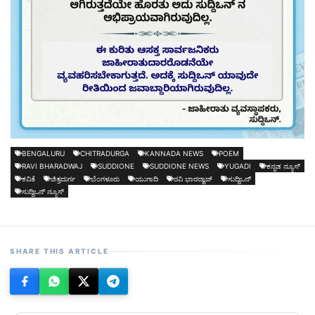
BENGALURU
CHITRADURGA
KANNADA NEWS
POEM
RAVI BHARADWAJ
SUDDIONE
SUDDIONE NEWS
YUGADI
ಕನ್ನಡ ನ್ಯೂಸ್
ಕವಿತೆ
ಚಿತ್ರದುರ್ಗ
ಬೆಂಗಳೂರು
ಯುಗಾದಿ
ರವಿ ಭಾರದ್ವಾಜ್
ಸುದ್ದಿಒನ್
ಸುದ್ದಿಒನ್ ನ್ಯೂಸ್
SHARE THIS ARTICLE