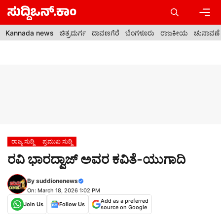
Skip
to
content
Men
Kannada news
ಚಿತ್ರದುರ್ಗ
ದಾವಣಗೆರೆ
ಬೆಂಗಳೂರು
ರಾಜಕೀಯ
ಚುನಾವಣೆ
ರಾಜ್ಯ ಸುದ್ದಿ
ಪ್ರಮುಖ ಸುದ್ದಿ
ರವಿ ಭಾರದ್ವಾಜ್ ಅವರ ಕವಿತೆ-ಯುಗಾದಿ
By
suddionenews
On: March 18, 2026 1:02 PM
Add as a preferred
Join Us
Follow Us
source on Google