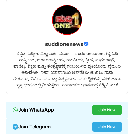
suddionenews
ಕನ್ನಡ ಸುದ್ದಿಗಳ ವಿಶ್ವಾಸಾರ್ಹ ಮೂಲ — suddione.com ನಲ್ಲಿ ಓದಿ
ರಾಷ್ಟ್ರೀಯ, ಅಂತರರಾಷ್ಟ್ರೀಯ, ರಾಜಕೀಯ, ಕ್ರೀಡೆ, ಮನರಂಜನೆ,
ವಾಣಿಜ್ಯ, ಶಿಕ್ಷಣ ಮತ್ತು ತಂತ್ರಜ್ಞಾನಕ್ಕೆ ಸಂಬಂಧಿಸಿದ ಪ್ರತಿಯೊಂದು ಪ್ರಮುಖ
ಅಪ್‌ಡೇಟ್. ನೀವು ಯಾವಾಗಲೂ ಅಪ್‌ಡೇಟ್ ಆಗಿರಲು ನಾವು
ವೇಗವಾದ, ನಿಖರವಾದ ಮತ್ತು ನಿಷ್ಪಕ್ಷಪಾತವಾದ ಸುದ್ದಿಗಳನ್ನು ಸರಳ ಹಾಗೂ
ಸ್ಪಷ್ಟ ಭಾಷೆಯಲ್ಲಿ ನೀಡುತ್ತೇವೆ. ಸಂಪಾದಕರು: ನಾಗೇಂದ್ರ ರೆಡ್ಡಿ ಪಿ.ಎಲ್
Join WhatsApp
Join Now
Join Telegram
Join Now