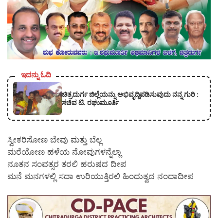
ಇದನ್ನು ಓದಿ
ಚಿತ್ರದುರ್ಗ ಜಿಲ್ಲೆಯನ್ನು ಅಭಿವೃದ್ದಿಪಡಿಸುವುದು ನನ್ನ ಗುರಿ :
ಸಚಿವ ಟಿ. ರಘುಮೂರ್ತಿ
ಸ್ವೀಕರಿಸೋಣ ಬೇವು ಮತ್ತು ಬೆಲ್ಲ
ಮರೆಯೋಣ ಹಳೆಯ ನೋವುಗಳನ್ನೆಲ್ಲಾ
ನೂತನ ಸಂವತ್ಸರ ತರಲಿ ಹರುಷದ ದೀಪ
ಮನೆ ಮನಗಳಲ್ಲಿ ಸದಾ ಉರಿಯುತ್ತಿರಲಿ ಹಿಂದುತ್ವದ ನಂದಾದೀಪ