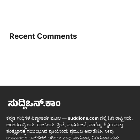
Recent Comments
ಕನ್ನಡ ಸುದ್ದಿಗಳ ವಿಶ್ವಾಸಾರ್ಹ ಮೂಲ —
suddione.com
ನಲ್ಲಿ ಓದಿ ರಾಷ್ಟ್ರೀಯ,
ಅಂತರರಾಷ್ಟ್ರೀಯ, ರಾಜಕೀಯ, ಕ್ರೀಡೆ, ಮನರಂಜನೆ, ವಾಣಿಜ್ಯ, ಶಿಕ್ಷಣ ಮತ್ತು
ತಂತ್ರಜ್ಞಾನಕ್ಕೆ ಸಂಬಂಧಿಸಿದ ಪ್ರತಿಯೊಂದು ಪ್ರಮುಖ ಅಪ್‌ಡೇಟ್. ನೀವು
ಯಾವಾಗಲೂ ಅಪ್‌ಡೇಟ್ ಆಗಿರಲು ನಾವು ವೇಗವಾದ, ನಿಖರವಾದ ಮತ್ತು