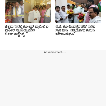
ಚಿತ್ರದುರ್ಗದಲ್ಲಿ ಗೋಲ್ಡನ್ ಫ್ಯಾಮಿಲಿ ಐ
ಬಿ.ಜಿ. ಗೋವಿಂದಪ್ಪನವರಿಗೆ ಸಚಿವ
ಪಾರ್ಲರ್ ಸ್ಪಾ ಉದ್ಘಾಟಿಸಿದ
ಸ್ಥಾನ ನೀಡಿ : ಚಿತ್ರದುರ್ಗದ ಕುರುಬ
ಕೆ.ಎಸ್.ಈಶ್ವರಪ್ಪ
ಸಮಾಜ ಮನವಿ
---Advertisement---