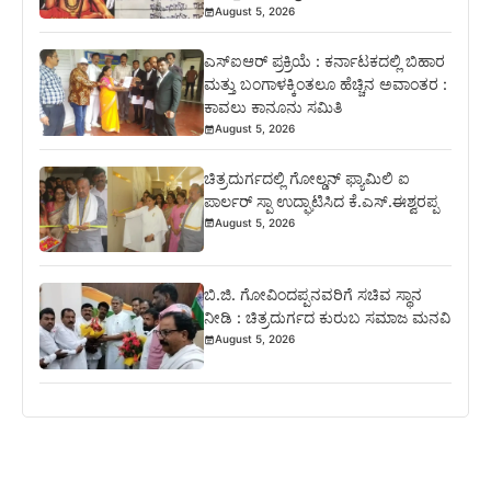
August 5, 2026
ಎಸ್‍ಐಆರ್ ಪ್ರಕ್ರಿಯೆ : ಕರ್ನಾಟಕದಲ್ಲಿ ಬಿಹಾರ
ಮತ್ತು ಬಂಗಾಳಕ್ಕಿಂತಲೂ ಹೆಚ್ಚಿನ ಅವಾಂತರ :
ಕಾವಲು ಕಾನೂನು ಸಮಿತಿ
August 5, 2026
ಚಿತ್ರದುರ್ಗದಲ್ಲಿ ಗೋಲ್ಡನ್ ಫ್ಯಾಮಿಲಿ ಐ
ಪಾರ್ಲರ್ ಸ್ಪಾ ಉದ್ಘಾಟಿಸಿದ ಕೆ.ಎಸ್.ಈಶ್ವರಪ್ಪ
August 5, 2026
ಬಿ.ಜಿ. ಗೋವಿಂದಪ್ಪನವರಿಗೆ ಸಚಿವ ಸ್ಥಾನ
ನೀಡಿ : ಚಿತ್ರದುರ್ಗದ ಕುರುಬ ಸಮಾಜ ಮನವಿ
August 5, 2026