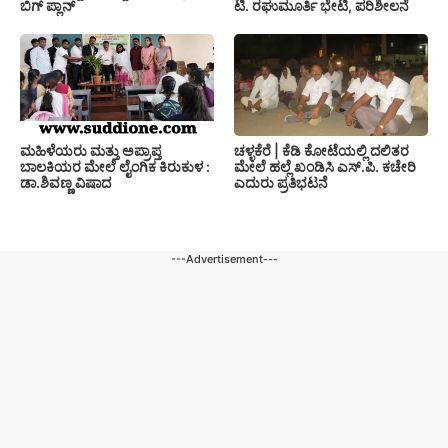
ಬಿಗ್ ಪ್ಲಾನ್
ಟಿ. ರಘುಮೂರ್ತಿ ಭೇಟಿ, ಪರಿಶೀಲನೆ
ಚಳ್ಳಕೆರೆ | ಕೆಡಿ ಕೋಟೆಯಲ್ಲಿ ದಲಿತರ
ಮಹಿಳೆಯರು ಮತ್ತು ಅಪ್ರಾಪ್ತ
ಮೇಲೆ ಹಲ್ಲೆ ಖಂಡಿಸಿ ಎಸ್.ಪಿ. ಕಚೇರಿ
ಬಾಲಕಿಯರ ಮೇಲೆ ಲೈಂಗಿಕ ಕಿರುಕುಳ :
ಎದುರು ಪ್ರತಿಭಟನೆ
ಡಾ.ಶಿವಣ್ಣ ವಿಷಾದ
---Advertisement---