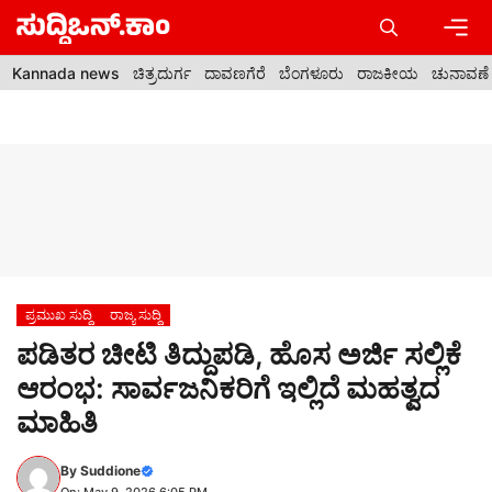
Skip
to
content
Men
Kannada news
ಚಿತ್ರದುರ್ಗ
ದಾವಣಗೆರೆ
ಬೆಂಗಳೂರು
ರಾಜಕೀಯ
ಚುನಾವಣೆ
ಪ್ರಮುಖ ಸುದ್ದಿ
ರಾಜ್ಯ ಸುದ್ದಿ
ಪಡಿತರ ಚೀಟಿ ತಿದ್ದುಪಡಿ, ಹೊಸ ಅರ್ಜಿ ಸಲ್ಲಿಕೆ
ಆರಂಭ: ಸಾರ್ವಜನಿಕರಿಗೆ ಇಲ್ಲಿದೆ ಮಹತ್ವದ
ಮಾಹಿತಿ
By
Suddione
On: May 9, 2026 6:05 PM