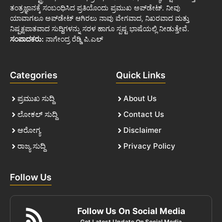
ತಂತ್ರಜ್ಞಾನಕ್ಕೆ ಸಂಬಂಧಿಸಿದ ಪ್ರತಿಯೊಂದು ಪ್ರಮುಖ ಅಪ್‌ಡೇಟ್. ನೀವು
ಯಾವಾಗಲೂ ಅಪ್‌ಡೇಟ್ ಆಗಿರಲು ನಾವು ವೇಗವಾದ, ನಿಖರವಾದ ಮತ್ತು
ನಿಷ್ಪಕ್ಷಪಾತವಾದ ಸುದ್ದಿಗಳನ್ನು ಸರಳ ಹಾಗೂ ಸ್ಪಷ್ಟ ಭಾಷೆಯಲ್ಲಿ ನೀಡುತ್ತೇವೆ.
ಸಂಪಾದಕರು:
ನಾಗೇಂದ್ರ ರೆಡ್ಡಿ ಪಿ.ಎಲ್
Categories
Quick Links
ಪ್ರಮುಖ ಸುದ್ದಿ
About Us
ಲೋಕಲ್ ಸುದ್ದಿ
Contact Us
ಆರೋಗ್ಯ
Disclaimer
ರಾಜ್ಯ ಸುದ್ದಿ
Privacy Policy
Follow Us
Follow Us On Social Media
Get Latest Update On Social Media