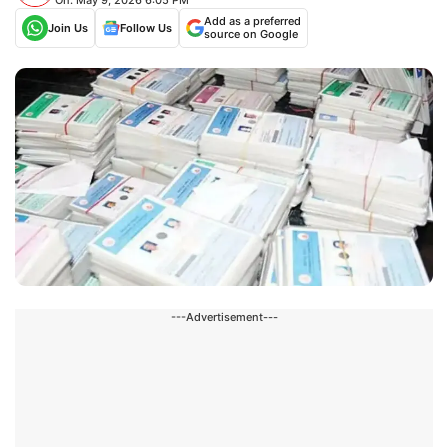
Add as a preferred
Join Us
Follow Us
source on Google
---Advertisement---