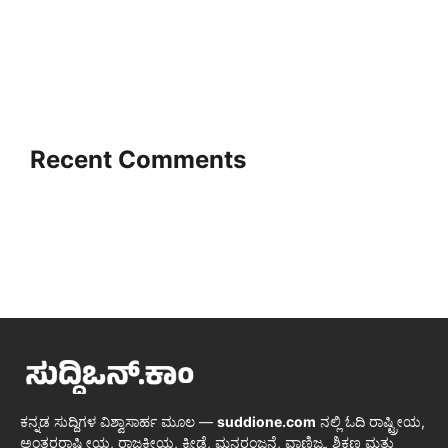
Recent Comments
ಕನ್ನಡ ಸುದ್ದಿಗಳ ವಿಶ್ವಾಸಾರ್ಹ ಮೂಲ —
suddione.com
ನಲ್ಲಿ ಓದಿ ರಾಷ್ಟ್ರೀಯ,
ಅಂತರರಾಷ್ಟ್ರೀಯ, ರಾಜಕೀಯ, ಕ್ರೀಡೆ, ಮನರಂಜನೆ, ವಾಣಿಜ್ಯ, ಶಿಕ್ಷಣ ಮತ್ತು