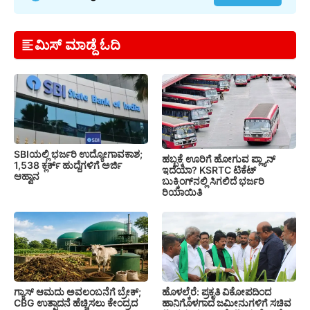
ಮಿಸ್ ಮಾಡ್ದೆ ಓದಿ
SBIಯಲ್ಲಿ ಭರ್ಜರಿ ಉದ್ಯೋಗಾವಕಾಶ;
ಹಬ್ಬಕ್ಕೆ ಊರಿಗೆ ಹೋಗುವ ಪ್ಲ್ಯಾನ್
1,538 ಕ್ಲರ್ಕ್ ಹುದ್ದೆಗಳಿಗೆ ಅರ್ಜಿ
ಇದೆಯಾ? KSRTC ಟಿಕೆಟ್
ಆಹ್ವಾನ
ಬುಕ್ಕಿಂಗ್‌ನಲ್ಲಿ ಸಿಗಲಿದೆ ಭರ್ಜರಿ
ರಿಯಾಯಿತಿ
ಗ್ಯಾಸ್ ಆಮದು ಅವಲಂಬನೆಗೆ ಬ್ರೇಕ್;
ಹೊಳಲ್ಕೆರೆ: ಪ್ರಕೃತಿ ವಿಕೋಪದಿಂದ
CBG ಉತ್ಪಾದನೆ ಹೆಚ್ಚಿಸಲು ಕೇಂದ್ರದ
ಹಾನಿಗೊಳಗಾದ ಜಮೀನುಗಳಿಗೆ ಸಚಿವ