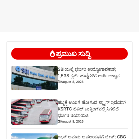
ಪ್ರಮುಖ ಸುದ್ದಿ
SBIಯಲ್ಲಿ ಭರ್ಜರಿ ಉದ್ಯೋಗಾವಕಾಶ;
1,538 ಕ್ಲರ್ಕ್ ಹುದ್ದೆಗಳಿಗೆ ಅರ್ಜಿ ಆಹ್ವಾನ
August 8, 2026
ಹಬ್ಬಕ್ಕೆ ಊರಿಗೆ ಹೋಗುವ ಪ್ಲ್ಯಾನ್ ಇದೆಯಾ?
KSRTC ಟಿಕೆಟ್ ಬುಕ್ಕಿಂಗ್‌ನಲ್ಲಿ ಸಿಗಲಿದೆ
ಭರ್ಜರಿ ರಿಯಾಯಿತಿ
August 8, 2026
ಗ್ಯಾಸ್ ಆಮದು ಅವಲಂಬನೆಗೆ ಬ್ರೇಕ್; CBG