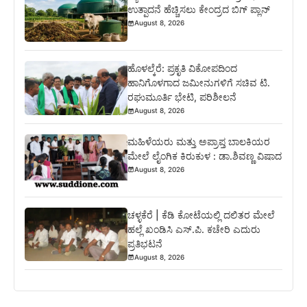
ಉತ್ಪಾದನೆ ಹೆಚ್ಚಿಸಲು ಕೇಂದ್ರದ ಬಿಗ್ ಪ್ಲಾನ್
August 8, 2026
ಹೊಳಲ್ಕೆರೆ: ಪ್ರಕೃತಿ ವಿಕೋಪದಿಂದ
ಹಾನಿಗೊಳಗಾದ ಜಮೀನುಗಳಿಗೆ ಸಚಿವ ಟಿ.
ರಘುಮೂರ್ತಿ ಭೇಟಿ, ಪರಿಶೀಲನೆ
August 8, 2026
ಮಹಿಳೆಯರು ಮತ್ತು ಅಪ್ರಾಪ್ತ ಬಾಲಕಿಯರ
ಮೇಲೆ ಲೈಂಗಿಕ ಕಿರುಕುಳ : ಡಾ.ಶಿವಣ್ಣ ವಿಷಾದ
August 8, 2026
ಚಳ್ಳಕೆರೆ | ಕೆಡಿ ಕೋಟೆಯಲ್ಲಿ ದಲಿತರ ಮೇಲೆ
ಹಲ್ಲೆ ಖಂಡಿಸಿ ಎಸ್.ಪಿ. ಕಚೇರಿ ಎದುರು
ಪ್ರತಿಭಟನೆ
August 8, 2026