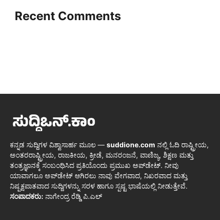
Recent Comments
ಕನ್ನಡ ಸುದ್ದಿಗಳ ವಿಶ್ವಾಸಾರ್ಹ ಮೂಲ —
suddione.com
ನಲ್ಲಿ ಓದಿ ರಾಷ್ಟ್ರೀಯ,
ಅಂತರರಾಷ್ಟ್ರೀಯ, ರಾಜಕೀಯ, ಕ್ರೀಡೆ, ಮನರಂಜನೆ, ವಾಣಿಜ್ಯ, ಶಿಕ್ಷಣ ಮತ್ತು
ತಂತ್ರಜ್ಞಾನಕ್ಕೆ ಸಂಬಂಧಿಸಿದ ಪ್ರತಿಯೊಂದು ಪ್ರಮುಖ ಅಪ್‌ಡೇಟ್. ನೀವು
ಯಾವಾಗಲೂ ಅಪ್‌ಡೇಟ್ ಆಗಿರಲು ನಾವು ವೇಗವಾದ, ನಿಖರವಾದ ಮತ್ತು
ನಿಷ್ಪಕ್ಷಪಾತವಾದ ಸುದ್ದಿಗಳನ್ನು ಸರಳ ಹಾಗೂ ಸ್ಪಷ್ಟ ಭಾಷೆಯಲ್ಲಿ ನೀಡುತ್ತೇವೆ.
ಸಂಪಾದಕರು:
ನಾಗೇಂದ್ರ ರೆಡ್ಡಿ ಪಿ.ಎಲ್