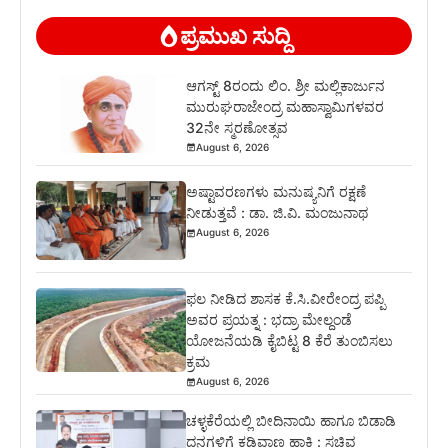
ಪ್ರಮುಖ ಸುದ್ದಿ
ಆಗಸ್ಟ್ 8ರಂದು ಲಿಂ. ಶ್ರೀ ಮಲ್ಲಿಕಾರ್ಜುನ
ಮುರುಘರಾಜೇಂದ್ರ ಮಹಾಸ್ವಾಮಿಗಳವರ
32ನೇ ಸ್ಮರಣೋತ್ಸವ
August 6, 2026
ಅಷ್ಟಾವರಣಗಳು ಮನುಷ್ಯನಿಗೆ ರಕ್ಷಣೆ
ನೀಡುತ್ತವೆ : ಡಾ. ಜಿ.ವಿ. ಮಂಜುನಾಥ
August 6, 2026
ಫಲ ನೀಡಿದ ಶಾಸಕ ಕೆ.ಸಿ.ವೀರೇಂದ್ರ ಪಪ್ಪಿ
ಅವರ ಪ್ರಯತ್ನ : ಭದ್ರಾ ಮೇಲ್ದಂಡೆ
ಯೋಜನೆಯಡಿ ಕೈಬಿಟ್ಟ 8 ಕೆರೆ ತುಂಬಿಸಲು
ಕ್ರಮ
August 6, 2026
ಚಳ್ಳಕೆರೆಯಲ್ಲಿ ಬೀದಿನಾಯಿ ಹಾಗೂ ಬಿಡಾಡಿ
ದನಗಳಿಗೆ ಕಡಿವಾಣ ಹಾಕಿ : ಸಚಿವ