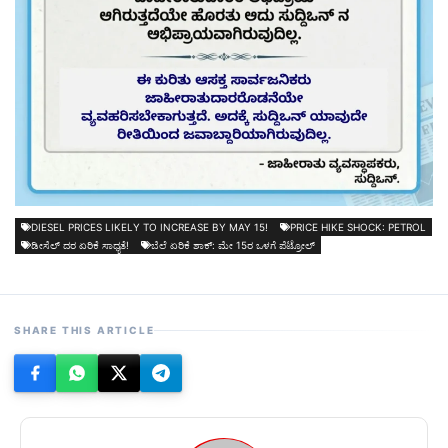
DIESEL PRICES LIKELY TO INCREASE BY MAY 15!
PRICE HIKE SHOCK: PETROL
ಡೀಸೆಲ್ ದರ ಏರಿಕೆ ಸಾಧ್ಯತೆ!
ಬೆಲೆ ಏರಿಕೆ ಶಾಕ್: ಮೇ 15ರ ಒಳಗೆ ಪೆಟ್ರೋಲ್
SHARE THIS ARTICLE