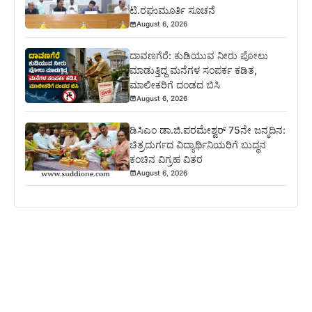
ಟಿ.ರಘುಮೂರ್ತಿ ಸೂಚನೆ
August 6, 2026
ದಾವಣಗೆರೆ: ಕುಡಿಯುವ ನೀರು ಪೋಲು
ಮಾಡುತ್ತಿದ್ದ ಮನೆಗಳ ಸಂಪರ್ಕ ಕಡಿತ,
ಮಾಲೀಕರಿಗೆ ದಂಡದ ಬಿಸಿ
August 6, 2026
ಡಿಸಿಎಂ ಡಾ.ಜಿ.ಪರಮೇಶ್ವರ್ 75ನೇ ಜನ್ಮದಿನ:
ಚಿತ್ರದುರ್ಗದ ವಿದ್ಯಾರ್ಥಿನಿಯರಿಗೆ ಬುದ್ಧನ
ಕಂಚಿನ ವಿಗ್ರಹ ವಿತರ
August 6, 2026