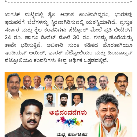
ಜಾಗತಿಕ ಮಟ್ಟದಲ್ಲಿ ತೈಲ ಆಘಾತ ಉಂಟಾಗಿದ್ದರೂ, ಭಾರತವು
ಇದುವರೆಗೆ ಬೆಲೆಗಳನ್ನು ಸ್ಥಿರವಾಗಿರಿಸುವಲ್ಲಿ ಯಶಸ್ವಿಯಾಗಿದೆ. ಪ್ರಸ್ತುತ
ಸರ್ಕಾರ ಮತ್ತು ತೈಲ ಕಂಪನಿಗಳು ಪೆಟ್ರೋಲ್ ಮೇಲೆ ಪ್ರತಿ ಲೀಟರ್‌ಗೆ
24 ರೂ. ಹಾಗೂ ಡೀಸೆಲ್ ಮೇಲೆ 30 ರೂ. ಗಳಷ್ಟು ಹೊರೆಯನ್ನು
ತಾವೇ ಭರಿಸುತ್ತಿವೆ. ಅಬಕಾರಿ ಸುಂಕ ಕಡಿತದ ಹೊರತಾಗಿಯೂ
ಇಂಡಿಯನ್ ಆಯಿಲ್, ಭಾರತ್ ಪೆಟ್ರೋಲಿಯಂ ಮತ್ತು ಹಿಂದೂಸ್ತಾನ್
ಪೆಟ್ರೋಲಿಯಂ ಕಂಪನಿಗಳು ತೀವ್ರ ಆರ್ಥಿಕ ಒತ್ತಡದಲ್ಲಿವೆ.