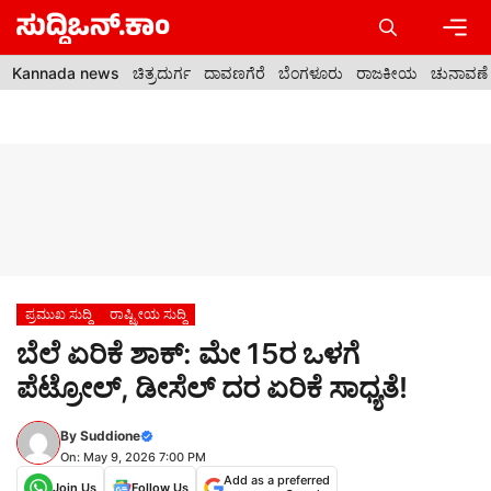
Skip
to
content
Men
Kannada news
ಚಿತ್ರದುರ್ಗ
ದಾವಣಗೆರೆ
ಬೆಂಗಳೂರು
ರಾಜಕೀಯ
ಚುನಾವಣೆ
ಪ್ರಮುಖ ಸುದ್ದಿ
ರಾಷ್ಟ್ರೀಯ ಸುದ್ದಿ
ಬೆಲೆ ಏರಿಕೆ ಶಾಕ್: ಮೇ 15ರ ಒಳಗೆ
ಪೆಟ್ರೋಲ್, ಡೀಸೆಲ್ ದರ ಏರಿಕೆ ಸಾಧ್ಯತೆ!
By
Suddione
On: May 9, 2026 7:00 PM
Add as a preferred
Join Us
Follow Us