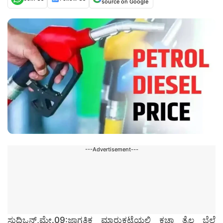
source on Google
---Advertisement---
ಸುದ್ದಿಒನ್,ಮೇ.09:ಜಾಗತಿಕ ಮಾರುಕಟ್ಟೆಯಲ್ಲಿ ಕಚ್ಚಾ ತೈಲ ಬೆಲೆ