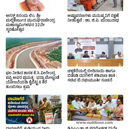
ಆಗಸ್ಟ್ 8ರಂದು ಲಿಂ. ಶ್ರೀ
ಅಷ್ಟಾವರಣಗಳು ಮನುಷ್ಯನಿಗೆ ರಕ್ಷಣೆ
ಮಲ್ಲಿಕಾರ್ಜುನ ಮುರುಘರಾಜೇಂದ್ರ
ನೀಡುತ್ತವೆ : ಡಾ. ಜಿ.ವಿ. ಮಂಜುನಾಥ
ಮಹಾಸ್ವಾಮಿಗಳವರ 32ನೇ
ಸ್ಮರಣೋತ್ಸವ
ಚಳ್ಳಕೆರೆಯಲ್ಲಿ ಬೀದಿನಾಯಿ ಹಾಗೂ
ಫಲ ನೀಡಿದ ಶಾಸಕ ಕೆ.ಸಿ.ವೀರೇಂದ್ರ
ಬಿಡಾಡಿ ದನಗಳಿಗೆ ಕಡಿವಾಣ ಹಾಕಿ :
ಪಪ್ಪಿ ಅವರ ಪ್ರಯತ್ನ : ಭದ್ರಾ ಮೇಲ್ದಂಡೆ
ಸಚಿವ ಟಿ.ರಘುಮೂರ್ತಿ ಸೂಚನೆ
ಯೋಜನೆಯಡಿ ಕೈಬಿಟ್ಟ 8 ಕೆರೆ
ತುಂಬಿಸಲು ಕ್ರಮ
ದಾವಣಗೆರೆ: ಕುಡಿಯುವ ನೀರು
ಡಿಸಿಎಂ ಡಾ.ಜಿ.ಪರಮೇಶ್ವರ್ 75ನೇ