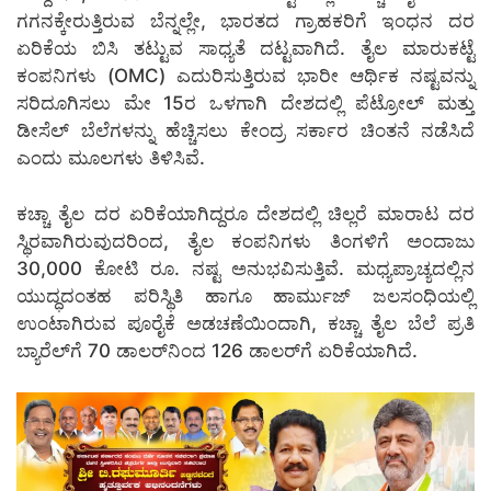
ಗಗನಕ್ಕೇರುತ್ತಿರುವ ಬೆನ್ನಲ್ಲೇ, ಭಾರತದ ಗ್ರಾಹಕರಿಗೆ ಇಂಧನ ದರ
ಏರಿಕೆಯ ಬಿಸಿ ತಟ್ಟುವ ಸಾಧ್ಯತೆ ದಟ್ಟವಾಗಿದೆ. ತೈಲ ಮಾರುಕಟ್ಟೆ
ಕಂಪನಿಗಳು (OMC) ಎದುರಿಸುತ್ತಿರುವ ಭಾರೀ ಆರ್ಥಿಕ ನಷ್ಟವನ್ನು
ಸರಿದೂಗಿಸಲು ಮೇ 15ರ ಒಳಗಾಗಿ ದೇಶದಲ್ಲಿ ಪೆಟ್ರೋಲ್ ಮತ್ತು
ಡೀಸೆಲ್ ಬೆಲೆಗಳನ್ನು ಹೆಚ್ಚಿಸಲು ಕೇಂದ್ರ ಸರ್ಕಾರ ಚಿಂತನೆ ನಡೆಸಿದೆ
ಎಂದು ಮೂಲಗಳು ತಿಳಿಸಿವೆ.
ಕಚ್ಚಾ ತೈಲ ದರ ಏರಿಕೆಯಾಗಿದ್ದರೂ ದೇಶದಲ್ಲಿ ಚಿಲ್ಲರೆ ಮಾರಾಟ ದರ
ಸ್ಥಿರವಾಗಿರುವುದರಿಂದ, ತೈಲ ಕಂಪನಿಗಳು ತಿಂಗಳಿಗೆ ಅಂದಾಜು
30,000 ಕೋಟಿ ರೂ. ನಷ್ಟ ಅನುಭವಿಸುತ್ತಿವೆ. ಮಧ್ಯಪ್ರಾಚ್ಯದಲ್ಲಿನ
ಯುದ್ಧದಂತಹ ಪರಿಸ್ಥಿತಿ ಹಾಗೂ ಹಾರ್ಮುಜ್ ಜಲಸಂಧಿಯಲ್ಲಿ
ಉಂಟಾಗಿರುವ ಪೂರೈಕೆ ಅಡಚಣೆಯಿಂದಾಗಿ, ಕಚ್ಚಾ ತೈಲ ಬೆಲೆ ಪ್ರತಿ
ಬ್ಯಾರೆಲ್‌ಗೆ 70 ಡಾಲರ್‌ನಿಂದ 126 ಡಾಲರ್‌ಗೆ ಏರಿಕೆಯಾಗಿದೆ.