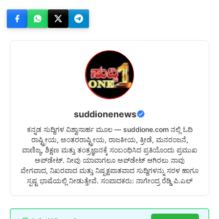
suddionenews
ಕನ್ನಡ ಸುದ್ದಿಗಳ ವಿಶ್ವಾಸಾರ್ಹ ಮೂಲ — suddione.com ನಲ್ಲಿ ಓದಿ
ರಾಷ್ಟ್ರೀಯ, ಅಂತರರಾಷ್ಟ್ರೀಯ, ರಾಜಕೀಯ, ಕ್ರೀಡೆ, ಮನರಂಜನೆ,
ವಾಣಿಜ್ಯ, ಶಿಕ್ಷಣ ಮತ್ತು ತಂತ್ರಜ್ಞಾನಕ್ಕೆ ಸಂಬಂಧಿಸಿದ ಪ್ರತಿಯೊಂದು ಪ್ರಮುಖ
ಅಪ್‌ಡೇಟ್. ನೀವು ಯಾವಾಗಲೂ ಅಪ್‌ಡೇಟ್ ಆಗಿರಲು ನಾವು
ವೇಗವಾದ, ನಿಖರವಾದ ಮತ್ತು ನಿಷ್ಪಕ್ಷಪಾತವಾದ ಸುದ್ದಿಗಳನ್ನು ಸರಳ ಹಾಗೂ
ಸ್ಪಷ್ಟ ಭಾಷೆಯಲ್ಲಿ ನೀಡುತ್ತೇವೆ. ಸಂಪಾದಕರು: ನಾಗೇಂದ್ರ ರೆಡ್ಡಿ ಪಿ.ಎಲ್