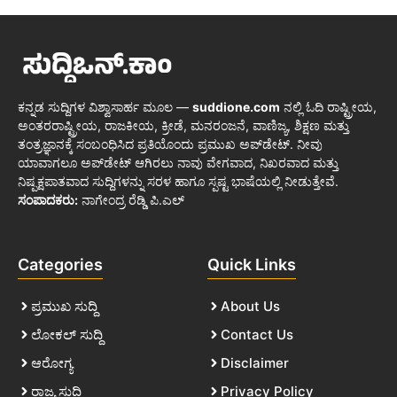
ಕನ್ನಡ ಸುದ್ದಿಗಳ ವಿಶ್ವಾಸಾರ್ಹ ಮೂಲ —
suddione.com
ನಲ್ಲಿ ಓದಿ ರಾಷ್ಟ್ರೀಯ,
ಅಂತರರಾಷ್ಟ್ರೀಯ, ರಾಜಕೀಯ, ಕ್ರೀಡೆ, ಮನರಂಜನೆ, ವಾಣಿಜ್ಯ, ಶಿಕ್ಷಣ ಮತ್ತು
ತಂತ್ರಜ್ಞಾನಕ್ಕೆ ಸಂಬಂಧಿಸಿದ ಪ್ರತಿಯೊಂದು ಪ್ರಮುಖ ಅಪ್‌ಡೇಟ್. ನೀವು
ಯಾವಾಗಲೂ ಅಪ್‌ಡೇಟ್ ಆಗಿರಲು ನಾವು ವೇಗವಾದ, ನಿಖರವಾದ ಮತ್ತು
ನಿಷ್ಪಕ್ಷಪಾತವಾದ ಸುದ್ದಿಗಳನ್ನು ಸರಳ ಹಾಗೂ ಸ್ಪಷ್ಟ ಭಾಷೆಯಲ್ಲಿ ನೀಡುತ್ತೇವೆ.
ಸಂಪಾದಕರು:
ನಾಗೇಂದ್ರ ರೆಡ್ಡಿ ಪಿ.ಎಲ್
Categories
Quick Links
ಪ್ರಮುಖ ಸುದ್ದಿ
About Us
ಲೋಕಲ್ ಸುದ್ದಿ
Contact Us
ಆರೋಗ್ಯ
Disclaimer
ರಾಜ್ಯ ಸುದ್ದಿ
Privacy Policy