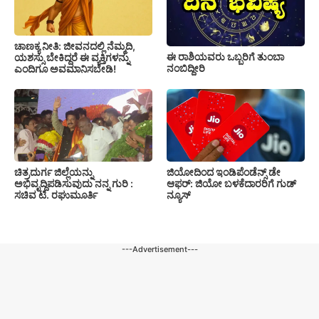
ಚಾಣಕ್ಯ ನೀತಿ: ಜೀವನದಲ್ಲಿ ನೆಮ್ಮದಿ,
ಈ ರಾಶಿಯವರು ಒಬ್ಬರಿಗೆ ತುಂಬಾ
ಯಶಸ್ಸು ಬೇಕಿದ್ದರೆ ಈ ವ್ಯಕ್ತಿಗಳನ್ನು
ನಂಬಿದ್ದೀರಿ
ಎಂದಿಗೂ ಅವಮಾನಿಸಬೇಡಿ!
ಚಿತ್ರದುರ್ಗ ಜಿಲ್ಲೆಯನ್ನು
ಜಿಯೋದಿಂದ ಇಂಡಿಪೆಂಡೆನ್ಸ್ ಡೇ
ಅಭಿವೃದ್ದಿಪಡಿಸುವುದು ನನ್ನ ಗುರಿ :
ಆಫರ್: ಜಿಯೋ ಬಳಕೆದಾರರಿಗೆ ಗುಡ್
ಸಚಿವ ಟಿ. ರಘುಮೂರ್ತಿ
ನ್ಯೂಸ್
---Advertisement---