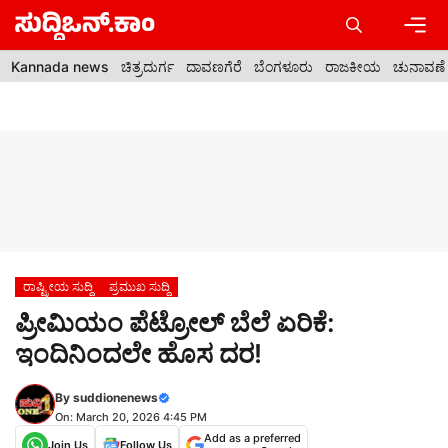
Skip
to
content
Men
Kannada news
ಚಿತ್ರದುರ್ಗ
ದಾವಣಗೆರೆ
ಬೆಂಗಳೂರು
ರಾಜಕೀಯ
ಚುನಾವಣೆ
ರಾಷ್ಟ್ರೀಯ ಸುದ್ದಿ
ಪ್ರಮುಖ ಸುದ್ದಿ
ಪ್ರೀಮಿಯಂ ಪೆಟ್ರೋಲ್ ಬೆಲೆ ಏರಿಕೆ:
ಇಂದಿನಿಂದಲೇ ಹೊಸ ದರ!
By
suddionenews
On: March 20, 2026 4:45 PM
Add as a preferred
Join Us
Follow Us