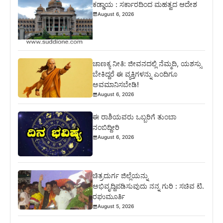
ಕಡ್ಡಾಯ : ಸರ್ಕಾರದಿಂದ ಮಹತ್ವದ ಆದೇಶ
August 6, 2026
ಚಾಣಕ್ಯ ನೀತಿ: ಜೀವನದಲ್ಲಿ ನೆಮ್ಮದಿ, ಯಶಸ್ಸು
ಬೇಕಿದ್ದರೆ ಈ ವ್ಯಕ್ತಿಗಳನ್ನು ಎಂದಿಗೂ
ಅವಮಾನಿಸಬೇಡಿ!
August 6, 2026
ಈ ರಾಶಿಯವರು ಒಬ್ಬರಿಗೆ ತುಂಬಾ
ನಂಬಿದ್ದೀರಿ
August 6, 2026
ಚಿತ್ರದುರ್ಗ ಜಿಲ್ಲೆಯನ್ನು
ಅಭಿವೃದ್ದಿಪಡಿಸುವುದು ನನ್ನ ಗುರಿ : ಸಚಿವ ಟಿ.
ರಘುಮೂರ್ತಿ
August 5, 2026