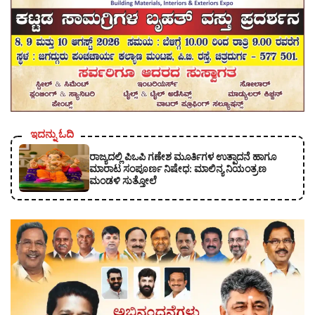
ಇದನ್ನು ಓದಿ
ರಾಜ್ಯದಲ್ಲಿ ಪಿಒಪಿ ಗಣೇಶ ಮೂರ್ತಿಗಳ ಉತ್ಪಾದನೆ ಹಾಗೂ
ಮಾರಾಟ ಸಂಪೂರ್ಣ ನಿಷೇಧ: ಮಾಲಿನ್ಯ ನಿಯಂತ್ರಣ
ಮಂಡಳಿ ಸುತ್ತೋಲೆ