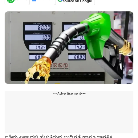
source on Google
---Advertisement---
ಪಶ್ಚಿಮ ಏಷ್ಯಾದಲ್ಲಿ ಹೆಚ್ಚುತ್ತಿರುವ ಉದ್ವಿಗ್ನತೆ ಹಾಗೂ ಜಾಗತಿಕ