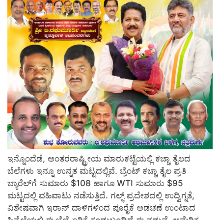
ಇನ್ನೊಂದೆಡೆ, ಅಂತರರಾಷ್ಟ್ರೀಯ ಮಾರುಕಟ್ಟೆಯಲ್ಲಿ ಕಚ್ಚಾ ತೈಲದ
ಬೆಲೆಗಳು ಇನ್ನೂ ಉನ್ನತ ಮಟ್ಟದಲ್ಲಿವೆ. ಬ್ರೆಂಟ್ ಕಚ್ಚಾ ತೈಲ ಪ್ರತಿ
ಬ್ಯಾರೆಲ್‌ಗೆ ಸುಮಾರು $108 ಹಾಗೂ WTI ಸುಮಾರು $95
ಮಟ್ಟದಲ್ಲಿ ವಹಿವಾಟು ನಡೆಸುತ್ತಿದೆ. ಗಲ್ಫ್ ಪ್ರದೇಶದಲ್ಲಿ ಉದ್ವಿಗ್ನತೆ,
ವಿಶೇಷವಾಗಿ ಇರಾನ್ ದಾಳಿಗಳಿಂದ ಪೂರೈಕೆ ಅಡಚಣೆ ಉಂಟಾದ