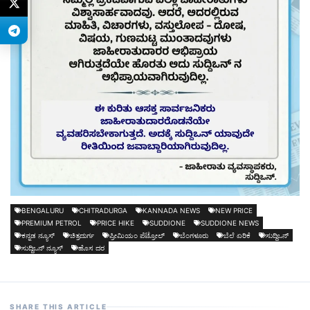
BENGALURU
CHITRADURGA
KANNADA NEWS
NEW PRICE
PREMIUM PETROL
PRICE HIKE
SUDDIONE
SUDDIONE NEWS
ಕನ್ನಡ ನ್ಯೂಸ್
ಚಿತ್ರದುರ್ಗ
ಪ್ರೀಮಿಯಂ ಪೆಟ್ರೋಲ್
ಬೆಂಗಳೂರು
ಬೆಲೆ ಏರಿಕೆ
ಸುದ್ದಿಒನ್
ಸುದ್ದಿಒನ್ ನ್ಯೂಸ್
ಹೊಸ ದರ
SHARE THIS ARTICLE