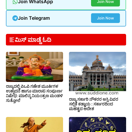
Join WhatsApp
Join Now
Join Telegram
Join Now
ಮಿಸ್ ಮಾಡ್ದೆ ಓದಿ
ರಾಜ್ಯದಲ್ಲಿ ಪಿಒಪಿ ಗಣೇಶ ಮೂರ್ತಿಗಳ
ಉತ್ಪಾದನೆ ಹಾಗೂ ಮಾರಾಟ ಸಂಪೂರ್ಣ
ನಿಷೇಧ: ಮಾಲಿನ್ಯ ನಿಯಂತ್ರಣ ಮಂಡಳಿ
ರಾಜ್ಯ ಸರ್ಕಾರಿ ನೌಕರರ ಆಸ್ತಿ ವಿವರ
ಸುತ್ತೋಲೆ
ಸಲ್ಲಿಕೆ ಕಡ್ಡಾಯ : ಸರ್ಕಾರದಿಂದ
ಮಹತ್ವದ ಆದೇಶ