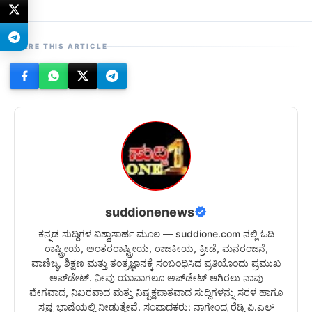
SHARE THIS ARTICLE
suddionenews
ಕನ್ನಡ ಸುದ್ದಿಗಳ ವಿಶ್ವಾಸಾರ್ಹ ಮೂಲ — suddione.com ನಲ್ಲಿ ಓದಿ
ರಾಷ್ಟ್ರೀಯ, ಅಂತರರಾಷ್ಟ್ರೀಯ, ರಾಜಕೀಯ, ಕ್ರೀಡೆ, ಮನರಂಜನೆ,
ವಾಣಿಜ್ಯ, ಶಿಕ್ಷಣ ಮತ್ತು ತಂತ್ರಜ್ಞಾನಕ್ಕೆ ಸಂಬಂಧಿಸಿದ ಪ್ರತಿಯೊಂದು ಪ್ರಮುಖ
ಅಪ್‌ಡೇಟ್. ನೀವು ಯಾವಾಗಲೂ ಅಪ್‌ಡೇಟ್ ಆಗಿರಲು ನಾವು
ವೇಗವಾದ, ನಿಖರವಾದ ಮತ್ತು ನಿಷ್ಪಕ್ಷಪಾತವಾದ ಸುದ್ದಿಗಳನ್ನು ಸರಳ ಹಾಗೂ
ಸ್ಪಷ್ಟ ಭಾಷೆಯಲ್ಲಿ ನೀಡುತ್ತೇವೆ. ಸಂಪಾದಕರು: ನಾಗೇಂದ್ರ ರೆಡ್ಡಿ ಪಿ.ಎಲ್