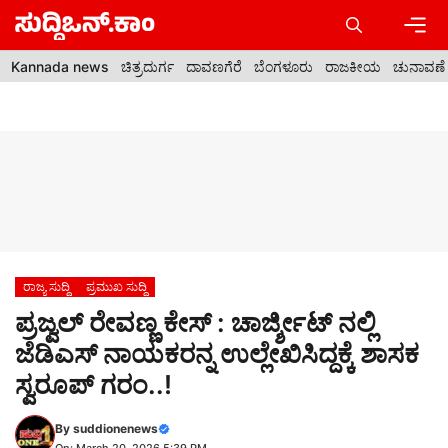
Skip
to
content
Men
Kannada news
ಚಿತ್ರದುರ್ಗ
ದಾವಣಗೆರೆ
ಬೆಂಗಳೂರು
ರಾಜಕೀಯ
ಚುನಾವಣೆ
ರಾಜ್ಯ ಸುದ್ದಿ
ಪ್ರಮುಖ ಸುದ್ದಿ
ಪ್ರಜ್ವಲ್ ರೇವಣ್ಣ ಕೇಸ್ : ಚಾರ್ಜ್ಶೀಟ್ ನಲ್ಲಿ
ಜೆಡಿಎಸ್ ನಾಯಕರನ್ನ ಉಲ್ಲೇಖಿಸಿದ್ದಕ್ಕೆ ಶಾಸಕ
ಸ್ವರೂಪ್ ಗರಂ..!
By
suddionenews
On: March 20, 2026 5:39 PM