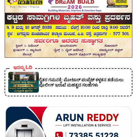
ಇದನ್ನು ಓದಿ
ರೈತರ ಗಮನಕ್ಕೆ: ಮೋಟಾರ್ ಪಂಪ್ಸೆಟ್ ಕಳ್ಳತನ ತಡೆಯಲು
ಪೊಲೀಸ್ ಇಲಾಖೆ ಮಹತ್ವದ ಸಲಹೆಗಳು