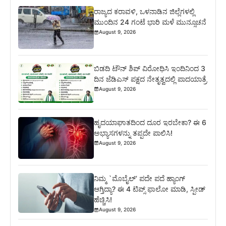
ರಾಜ್ಯದ ಕರಾವಳಿ, ಒಳನಾಡಿನ ಜಿಲ್ಲೆಗಳಲ್ಲಿ
ಮುಂದಿನ 24 ಗಂಟೆ ಭಾರಿ ಮಳೆ ಮುನ್ಸೂಚನೆ
August 9, 2026
ಬಿಡದಿ ಟೌನ್ ಶಿಪ್ ವಿರೋಧಿಸಿ ಇಂದಿನಿಂದ 3
ದಿನ ಜೆಡಿಎಸ್ ಪಕ್ಷದ ನೇತೃತ್ವದಲ್ಲಿ ಪಾದಯಾತ್ರೆ
August 9, 2026
ಹೃದಯಾಘಾತದಿಂದ ದೂರ ಇರಬೇಕಾ? ಈ 6
ಅಭ್ಯಾಸಗಳನ್ನು ತಪ್ಪದೇ ಪಾಲಿಸಿ!
August 9, 2026
ನಿಮ್ಮ `ಮೊಬೈಲ್’ ಪದೇ ಪದೆ ಹ್ಯಾಂಗ್
ಆಗ್ತಿದ್ಯಾ? ಈ 4 ಟಿಪ್ಸ್ ಫಾಲೋ ಮಾಡಿ, ಸ್ಪೀಡ್
ಹೆಚ್ಚಿಸಿ!
August 9, 2026