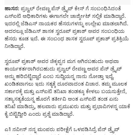
ಹಾಸನ:
ಪ್ರಜ್ವಲ್ ರೇವಣ್ಣ ಪೆನ್ ಡ್ರೈವ್ ಕೇಸ್ ಗೆ ಸಂಬಂಧಿಸಿದಂತೆ
ಎಸ್ಐಟಿ ಅಧಿಕಾರಿಗಳು ಈಗಾಗಲೇ ಚಾರ್ಜ್ಶೀಟ್ ಸಲ್ಲಿಕೆ ಮಾಡಿದ್ದಾರೆ.
ಇದರಲ್ಲಿ ಜೆಡಿಎಸ್ ನಾಯಕರ ಹೆಸರುಗಳನ್ನು ಉಲ್ಲೇಖ ಮಾಡಲಾಗಿದೆ.
ಅದರಲ್ಲೂ ಜೆಡಿಎಸ್ ಶಾಸಕ ಸ್ವರೂಪ್ ಪ್ರಕಾಶ್ ಅವರ ಸಂಬಂಧಿಯ
ಹೆಸರು ಕೂಡ ಇದೆ. ಈ ಸಂಬಂಧ ಶಾಸಕ ಸ್ವರೂಪ್ ಪ್ರಕಾಶ್ ಪ್ರತಿಕ್ರಿಯೆ
ನೀಡಿದ್ದಾರೆ.
ಸ್ವರೂಪ್ ಪ್ರಕಾಶ್ ಅವರ ಚಿಕ್ಕಪ್ಪನ ಮಗ ಆಗಿರಬಹುದು ಅಥವಾ
ಕಾರ್ಯಕರ್ತರಾಗಿರಬಹುದು ಪ್ರಜ್ವಲ್ ರೇವಣ್ಣ ಅವರ ಪೆನ್ ಡ್ರೈವ್
ಅನ್ನು ಹರಿಬಿಟ್ಟಿದ್ದಾರೆ ಎಂಬ ಸುದ್ದಿಯನ್ನ ನಾನು ನೋಡ್ತಾ ಇದ್ದೆ.
ಖಂಡಿತವಾಗಲು ಇದು ಸತ್ಯಕ್ಕೆ ದೂರವಾದಂತ ವಿಚಾರ. ತಮ್ಮ ಮೂಲಕ
ಸರ್ಕಾರಕ್ಕೆ ಮತ್ತು ಎಸ್ಐಟಿ ತನಿಖಾ ತಂಡಕ್ಕೂ ಕೇಳಲು ಬಯಸುತ್ತೇನೆ,
ಸತ್ಯಾಸತ್ಯತೆಯನ್ನ ಹೊರಗೆ ತರ್ತೀವಿ ಅಂತ ಎಸ್ಐಟಿ ತಂಡ ಏನು
ತನಿಖೆ ಮಾಡಿದ್ರು, ಹಲವಾರು ಪ್ರಮುಖರು ಮತ್ತು ಪ್ರಭಾವಿಗಳನ್ನ ಯಾಕೆ
ಕೈ ಬಿಟ್ಟಿದ್ದೀರಿ ಎಂದು ಪ್ರಶ್ನೆ ಮಾಡಿದ್ದಾರೆ.
ಎ1 ನವೀನ್ ನನ್ನ ಮಂಪರು ಪರೀಕ್ಷೆಗೆ ಒಳಪಡಿಸಿದ್ರೆ ಪೆನ್ ಡ್ರೈವ್