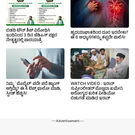
ಬಿಡದಿ ಟೌನ್ ಶಿಪ್ ವಿರೋಧಿಸಿ
ಹೃದಯಾಘಾತದಿಂದ ದೂರ ಇರಬೇಕಾ?
ಇಂದಿನಿಂದ 3 ದಿನ ಜೆಡಿಎಸ್ ಪಕ್ಷದ
ಈ 6 ಅಭ್ಯಾಸಗಳನ್ನು ತಪ್ಪದೇ ಪಾಲಿಸಿ!
ನೇತೃತ್ವದಲ್ಲಿ ಪಾದಯಾತ್ರೆ
ನಿಮ್ಮ `ಮೊಬೈಲ್’ ಪದೇ ಪದೆ ಹ್ಯಾಂಗ್
WATCH VIDEO : ಇರಾನ್
ಆಗ್ತಿದ್ಯಾ? ಈ 4 ಟಿಪ್ಸ್ ಫಾಲೋ ಮಾಡಿ,
ಸುಪ್ರೀಂಲೀಡರ್ ಮೊಜ್ತಬಾ ಖಮೇನಿ
ಸ್ಪೀಡ್ ಹೆಚ್ಚಿಸಿ!
ಆರೋಗ್ಯದ ಕುರಿತ ವೀಡಿಯೋ
ಬಿಡುಗಡೆ ಮಾಡಿದ ಇರಾನ್
---Advertisement---