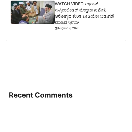
WATCH VIDEO : ಇರಾನ್
ಸುಪ್ರೀಂಲೀಡರ್ ಮೊಜ್ತಬಾ ಖಮೇನಿ
ಆರೋಗ್ಯದ ಕುರಿತ ವೀಡಿಯೋ ಬಿಡುಗಡೆ
ಮಾಡಿದ ಇರಾನ್
August 9, 2026
Recent Comments