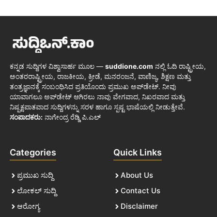
ಕನ್ನಡ ಸುದ್ದಿಗಳ ವಿಶ್ವಾಸಾರ್ಹ ಮೂಲ —
suddione.com
ನಲ್ಲಿ ಓದಿ ರಾಷ್ಟ್ರೀಯ,
ಅಂತರರಾಷ್ಟ್ರೀಯ, ರಾಜಕೀಯ, ಕ್ರೀಡೆ, ಮನರಂಜನೆ, ವಾಣಿಜ್ಯ, ಶಿಕ್ಷಣ ಮತ್ತು
ತಂತ್ರಜ್ಞಾನಕ್ಕೆ ಸಂಬಂಧಿಸಿದ ಪ್ರತಿಯೊಂದು ಪ್ರಮುಖ ಅಪ್‌ಡೇಟ್. ನೀವು
ಯಾವಾಗಲೂ ಅಪ್‌ಡೇಟ್ ಆಗಿರಲು ನಾವು ವೇಗವಾದ, ನಿಖರವಾದ ಮತ್ತು
ನಿಷ್ಪಕ್ಷಪಾತವಾದ ಸುದ್ದಿಗಳನ್ನು ಸರಳ ಹಾಗೂ ಸ್ಪಷ್ಟ ಭಾಷೆಯಲ್ಲಿ ನೀಡುತ್ತೇವೆ.
ಸಂಪಾದಕರು:
ನಾಗೇಂದ್ರ ರೆಡ್ಡಿ ಪಿ.ಎಲ್
Categories
Quick Links
ಪ್ರಮುಖ ಸುದ್ದಿ
About Us
ಲೋಕಲ್ ಸುದ್ದಿ
Contact Us
ಆರೋಗ್ಯ
Disclaimer