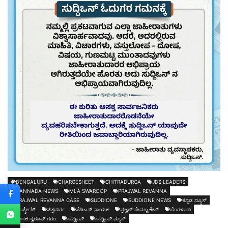
BENGALURU
CHARGESHEET
CHITRADURGA
JDS LEADERS
KANNADA NEWS
MLA SWAROOP
PRAJWAL REVANNA
PRAJWAL REVANNA CASE
SUDDIONE
SUDDIONE NEWS
ಕನ್ನಡ ನ್ಯೂಸ್
ಚಾರ್ಜ್ಶೀಟ್
ಚಿತ್ರದುರ್ಗ
ಜೆಡಿಎಸ್ ನಾಯಕ
ಪ್ರಜ್ವಲ್ ರೇವಣ್ಣ ಕೇಸ್
ಬೆಂಗಳೂರು
ಶಾಸಕ ಸ್ವರೂಪ್ ಗರಂ
ಸುದ್ದಿಒನ್
ಸುದ್ದಿಒನ್ ನ್ಯೂಸ್