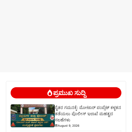
ಪ್ರಮುಖ ಸುದ್ದಿ
ರೈತರ ಗಮನಕ್ಕೆ: ಮೋಟಾರ್ ಪಂಪ್ಸೆಟ್ ಕಳ್ಳತನ
ತಡೆಯಲು ಪೊಲೀಸ್ ಇಲಾಖೆ ಮಹತ್ವದ
ಸಲಹೆಗಳು
August 9, 2026