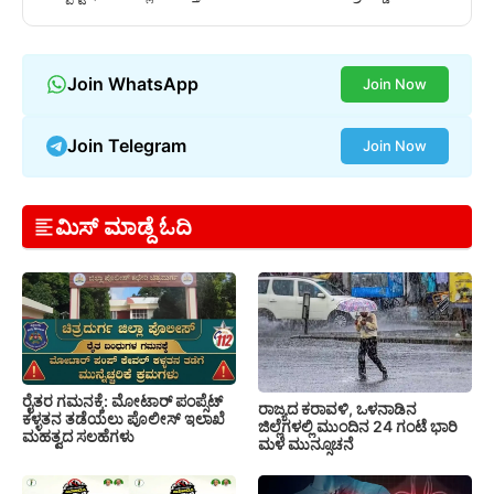
Join WhatsApp
Join Now
Join Telegram
Join Now
ಮಿಸ್ ಮಾಡ್ದೆ ಓದಿ
ರೈತರ ಗಮನಕ್ಕೆ: ಮೋಟಾರ್ ಪಂಪ್ಸೆಟ್
ರಾಜ್ಯದ ಕರಾವಳಿ, ಒಳನಾಡಿನ
ಕಳ್ಳತನ ತಡೆಯಲು ಪೊಲೀಸ್ ಇಲಾಖೆ
ಜಿಲ್ಲೆಗಳಲ್ಲಿ ಮುಂದಿನ 24 ಗಂಟೆ ಭಾರಿ
ಮಹತ್ವದ ಸಲಹೆಗಳು
ಮಳೆ ಮುನ್ಸೂಚನೆ