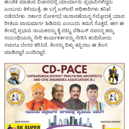
ಹಂಚಿಕೆ ಮಾಡುವ ವಿಚಾರದಲ್ಲಿ ಯಾರ್ಯಾರು ಪ್ರಭಾವಿಗಳಿದ್ದರು
ಎಂಬುದು ತಿಳಿಯುತ್ತೆ. ಈ ಬಗ್ಗೆ ಎಸ್ಐಟಿ ಅಧಿಕಾರಿಗಳು ತನಿಖೆ
ನಡೆಸಬೇಕು. ಸರ್ಕಾರ ಲೋಕಸಭೆ ಚುನಾವಣೆಯನ್ನ ಗೆಲ್ಲೋದಕ್ಕೆ ಯಾವ
ರೀತಿಯ ವಾಮಮಾರ್ಗ ಹಿಡಿದರು ಎಂಬುದು ತಮಗೆ ಗೊತ್ತಿದೆ. ಈಗ ಈ
ಕೇಸಲ್ಲಿ ಪ್ರಭಾವಿ ನಾಯಕರನ್ನು ಕೈ ಬಿಟ್ಟು ಜೆಡಿಎಸ್ ನವರನ್ನ ತಮ್ಮ
ಸಂಬಂಧಿಯನ್ನು ಸೇರಿ ಕಾರ್ಯಕರ್ತರನ್ನು ಸೇರಿಸಿ ತಂದಿರೋದು
ನಮಗೂ ಬೇಸರ ತರಿಸಿದೆ. ಕೇಸನ್ನು ದಿಕ್ಕು ತಪ್ಪಿಸಲು ಈ ಕೆಲಸ
ಮಾಡಿದ್ದಾರೆ ಎಂದಿದ್ದಾರೆ.