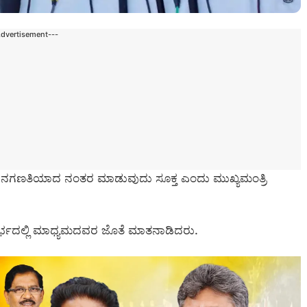
Advertisement---
 ಜನಗಣತಿಯಾದ ನಂತರ ಮಾಡುವುದು ಸೂಕ್ತ ಎಂದು ಮುಖ್ಯಮಂತ್ರಿ
ದರ್ಭದಲ್ಲಿ ಮಾಧ್ಯಮದವರ ಜೊತೆ ಮಾತನಾಡಿದರು.