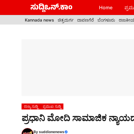
Skip
Home
ಪ್ರಮು
to
content
Kannada news
ಚಿತ್ರದುರ್ಗ
ದಾವಣಗೆರೆ
ಬೆಂಗಳೂರು
ರಾಜಕೀ
ರಾಜ್ಯ ಸುದ್ದಿ
ಪ್ರಮುಖ ಸುದ್ದಿ
ಪ್ರಧಾನಿ ಮೋದಿ ಸಾಮಾಜಿಕ ನ್ಯಾಯದ 
By
suddionenews