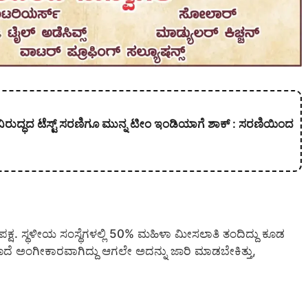
ುದ್ಧದ ಟೆಸ್ಟ್ ಸರಣಿಗೂ ಮುನ್ನ ಟೀಂ ಇಂಡಿಯಾಗೆ ಶಾಕ್ : ಸರಣಿಯಿಂದ
ಸ್ ಪಕ್ಷ. ಸ್ಥಳೀಯ ಸಂಸ್ಥೆಗಳಲ್ಲಿ 50% ಮಹಿಳಾ ಮೀಸಲಾತಿ ತಂದಿದ್ದು ಕೂಡ
ದೆ ಅಂಗೀಕಾರವಾಗಿದ್ದು ಆಗಲೇ ಅದನ್ನು ಜಾರಿ ಮಾಡಬೇಕಿತ್ತು,