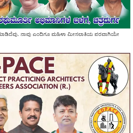
ೋಧ ಮಾಡಿದೆವು. ನಾವು ಎಂದಿಗೂ ಮಹಿಳಾ ಮೀಸಲಾತಿಯ ಪರವಾಗಿಯೇ