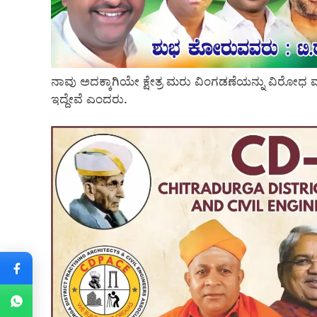
ನಾವು ಅದಕ್ಕಾಗಿಯೇ ಕ್ಷೇತ್ರ ಮರು ವಿಂಗಡಣೆಯನ್ನು ವಿರ
ಇದ್ದೇವೆ ಎಂದರು.