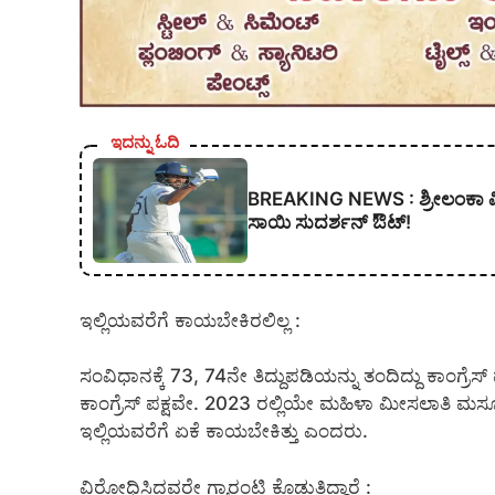
ಇದನ್ನು ಓದಿ
BREAKING NEWS : ಶ್ರೀಲಂಕಾ ವಿರ
ಸಾಯಿ ಸುದರ್ಶನ್ ಔಟ್!
ಇಲ್ಲಿಯವರೆಗೆ ಕಾಯಬೇಕಿರಲಿಲ್ಲ :
ಸಂವಿಧಾನಕ್ಕೆ 73, 74ನೇ ತಿದ್ದುಪಡಿಯನ್ನು ತಂದಿದ್ದು ಕಾಂಗ್ರೆ
ಕಾಂಗ್ರೆಸ್ ಪಕ್ಷವೇ. 2023 ರಲ್ಲಿಯೇ ಮಹಿಳಾ ಮೀಸಲಾತಿ ಮಸೂ
ಇಲ್ಲಿಯವರೆಗೆ ಏಕೆ ಕಾಯಬೇಕಿತ್ತು ಎಂದರು.
ವಿರೋಧಿಸಿದವರೇ ಗ್ಯಾರಂಟಿ ಕೊಡುತ್ತಿದ್ದಾರೆ :