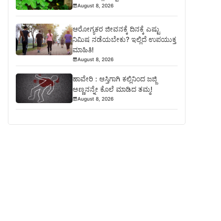
August 8, 2026
ಆರೋಗ್ಯಕರ ಜೀವನಕ್ಕೆ ದಿನಕ್ಕೆ ಎಷ್ಟು
ನಿಮಿಷ ನಡೆಯಬೇಕು? ಇಲ್ಲಿದೆ ಉಪಯುಕ್ತ
ಮಾಹಿತಿ!
August 8, 2026
ಹಾವೇರಿ : ಆಸ್ತಿಗಾಗಿ ಕಲ್ಲಿನಿಂದ ಜಜ್ಜಿ
ಅಣ್ಣನನ್ನೇ ಕೊಲೆ ಮಾಡಿದ ತಮ್ಮ!
August 8, 2026