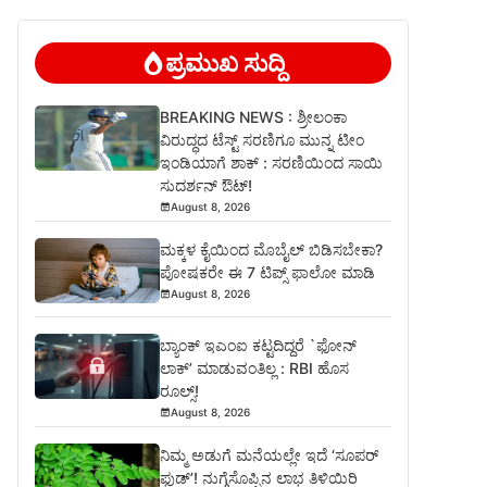
ಪ್ರಮುಖ ಸುದ್ದಿ
BREAKING NEWS : ಶ್ರೀಲಂಕಾ
ವಿರುದ್ಧದ ಟೆಸ್ಟ್ ಸರಣಿಗೂ ಮುನ್ನ ಟೀಂ
ಇಂಡಿಯಾಗೆ ಶಾಕ್ : ಸರಣಿಯಿಂದ ಸಾಯಿ
ಸುದರ್ಶನ್ ಔಟ್!
August 8, 2026
ಮಕ್ಕಳ ಕೈಯಿಂದ ಮೊಬೈಲ್ ಬಿಡಿಸಬೇಕಾ?
ಪೋಷಕರೇ ಈ 7 ಟಿಪ್ಸ್ ಫಾಲೋ ಮಾಡಿ
August 8, 2026
ಬ್ಯಾಂಕ್ ಇಎಂಐ ಕಟ್ಟದಿದ್ದರೆ `ಫೋನ್
ಲಾಕ್’ ಮಾಡುವಂತಿಲ್ಲ : RBI ಹೊಸ
ರೂಲ್ಸ್!
August 8, 2026
ನಿಮ್ಮ ಅಡುಗೆ ಮನೆಯಲ್ಲೇ ಇದೆ ‘ಸೂಪರ್
ಫುಡ್’! ನುಗ್ಗೆಸೊಪ್ಪಿನ ಲಾಭ ತಿಳಿಯಿರಿ