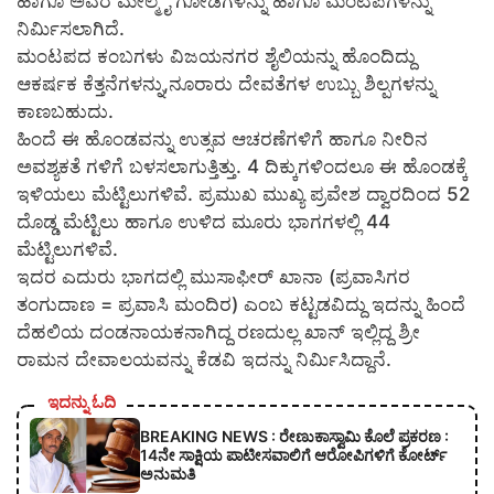
ಹಾಗೂ ಅವರ ಮೇಲ್ಮೈ ಗೋಡೆಗಳನ್ನು ಹಾಗೂ ಮಂಟಪಗಳನ್ನು
ನಿರ್ಮಿಸಲಾಗಿದೆ.
ಮಂಟಪದ ಕಂಬಗಳು ವಿಜಯನಗರ ಶೈಲಿಯನ್ನು ಹೊಂದಿದ್ದು
ಆಕರ್ಷಕ ಕೆತ್ತನೆಗಳನ್ನು,ನೂರಾರು ದೇವತೆಗಳ ಉಬ್ಬು ಶಿಲ್ಪಗಳನ್ನು
ಕಾಣಬಹುದು.
ಹಿಂದೆ ಈ ಹೊಂಡವನ್ನು ಉತ್ಸವ ಆಚರಣೆಗಳಿಗೆ ಹಾಗೂ ನೀರಿನ
ಅವಶ್ಯಕತೆ ಗಳಿಗೆ ಬಳಸಲಾಗುತ್ತಿತ್ತು. 4 ದಿಕ್ಕುಗಳಿಂದಲೂ ಈ ಹೊಂಡಕ್ಕೆ
ಇಳಿಯಲು ಮೆಟ್ಟಿಲುಗಳಿವೆ. ಪ್ರಮುಖ ಮುಖ್ಯ ಪ್ರವೇಶ ದ್ವಾರದಿಂದ 52
ದೊಡ್ಡ ಮೆಟ್ಟಿಲು ಹಾಗೂ ಉಳಿದ ಮೂರು ಭಾಗಗಳಲ್ಲಿ 44
ಮೆಟ್ಟಿಲುಗಳಿವೆ.
ಇದರ ಎದುರು ಭಾಗದಲ್ಲಿ ಮುಸಾಫೀರ್ ಖಾನಾ (ಪ್ರವಾಸಿಗರ
ತಂಗುದಾಣ = ಪ್ರವಾಸಿ ಮಂದಿರ) ಎಂಬ ಕಟ್ಟಡವಿದ್ದು ಇದನ್ನು ಹಿಂದೆ
ದೆಹಲಿಯ ದಂಡನಾಯಕನಾಗಿದ್ದ ರಣದುಲ್ಲ ಖಾನ್ ಇಲ್ಲಿದ್ದ ಶ್ರೀ
ರಾಮನ ದೇವಾಲಯವನ್ನು ಕೆಡವಿ ಇದನ್ನು ನಿರ್ಮಿಸಿದ್ದಾನೆ.
ಇದನ್ನು ಓದಿ
BREAKING NEWS : ರೇಣುಕಾಸ್ವಾಮಿ ಕೊಲೆ ಪ್ರಕರಣ :
14ನೇ ಸಾಕ್ಷಿಯ ಪಾಟೀಸವಾಲಿಗೆ ಆರೋಪಿಗಳಿಗೆ ಕೋರ್ಟ್
ಅನುಮತಿ