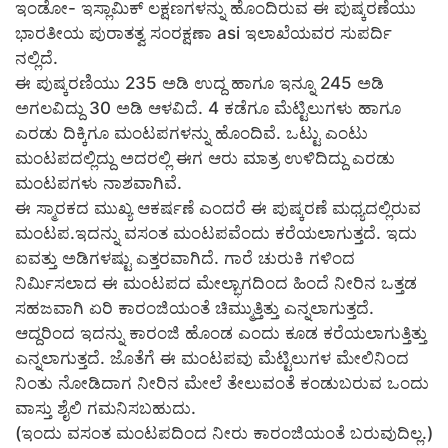
ಇಂಡೋ- ಇಸ್ಲಾಮಿಕ್ ಲಕ್ಷಣಗಳನ್ನು ಹೊಂದಿರುವ ಈ ಪುಷ್ಕರಣೆಯು
ಭಾರತೀಯ ಪುರಾತತ್ವ ಸಂರಕ್ಷಣಾ asi ಇಲಾಖೆಯವರ ಸುಪರ್ದಿ
ನಲ್ಲಿದೆ.
ಈ ಪುಷ್ಕರಣಿಯು 235 ಅಡಿ ಉದ್ದ ಹಾಗೂ ಇನ್ನೂ 245 ಅಡಿ
ಅಗಲವಿದ್ದು 30 ಅಡಿ ಆಳವಿದೆ. 4 ಕಡೆಗೂ ಮೆಟ್ಟಿಲುಗಳು ಹಾಗೂ
ಎರಡು ದಿಕ್ಕಿಗೂ ಮಂಟಪಗಳನ್ನು ಹೊಂದಿವೆ. ಒಟ್ಟು ಎಂಟು
ಮಂಟಪದಲ್ಲಿದ್ದು ಅದರಲ್ಲಿ ಈಗ ಆರು ಮಾತ್ರ ಉಳಿದಿದ್ದು ಎರಡು
ಮಂಟಪಗಳು ನಾಶವಾಗಿವೆ.
ಈ ಸ್ಮಾರಕದ ಮುಖ್ಯ ಆಕರ್ಷಣೆ ಎಂದರೆ ಈ ಪುಷ್ಕರಣೆ ಮಧ್ಯದಲ್ಲಿರುವ
ಮಂಟಪ.ಇದನ್ನು ವಸಂತ ಮಂಟಪವೆಂದು ಕರೆಯಲಾಗುತ್ತದೆ. ಇದು
ಐವತ್ತು ಅಡಿಗಳಷ್ಟು ಎತ್ತರವಾಗಿದೆ. ಗಾರೆ ಚುರುಕಿ ಗಳಿಂದ
ನಿರ್ಮಿಸಲಾದ ಈ ಮಂಟಪದ ಮೇಲ್ಭಾಗದಿಂದ ಹಿಂದೆ ನೀರಿನ ಒತ್ತಡ
ಸಹಜವಾಗಿ ಏರಿ ಕಾರಂಜಿಯಂತೆ ಚಿಮ್ಮುತ್ತಿತ್ತು ಎನ್ನಲಾಗುತ್ತದೆ.
ಆದ್ದರಿಂದ ಇದನ್ನು ಕಾರಂಜಿ ಹೊಂಡ ಎಂದು ಕೂಡ ಕರೆಯಲಾಗುತ್ತಿತ್ತು
ಎನ್ನಲಾಗುತ್ತದೆ. ಜೊತೆಗೆ ಈ ಮಂಟಪವು ಮೆಟ್ಟಿಲುಗಳ ಮೇಲಿನಿಂದ
ನಿಂತು ನೋಡಿದಾಗ ನೀರಿನ ಮೇಲೆ ತೇಲುವಂತೆ ಕಂಡುಬರುವ ಒಂದು
ವಾಸ್ತು ಶೈಲಿ ಗಮನಿಸಬಹುದು.
(ಇಂದು ವಸಂತ ಮಂಟಪದಿಂದ ನೀರು ಕಾರಂಜಿಯಂತೆ ಬರುವುದಿಲ್ಲ.)