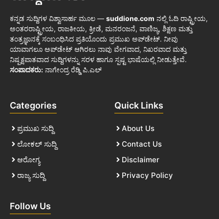
ಕನ್ನಡ ಸುದ್ದಿಗಳ ವಿಶ್ವಾಸಾರ್ಹ ಮೂಲ —
suddione.com
ನಲ್ಲಿ ಓದಿ ರಾಷ್ಟ್ರೀಯ,
ಅಂತರರಾಷ್ಟ್ರೀಯ, ರಾಜಕೀಯ, ಕ್ರೀಡೆ, ಮನರಂಜನೆ, ವಾಣಿಜ್ಯ, ಶಿಕ್ಷಣ ಮತ್ತು
ತಂತ್ರಜ್ಞಾನಕ್ಕೆ ಸಂಬಂಧಿಸಿದ ಪ್ರತಿಯೊಂದು ಪ್ರಮುಖ ಅಪ್‌ಡೇಟ್. ನೀವು
ಯಾವಾಗಲೂ ಅಪ್‌ಡೇಟ್ ಆಗಿರಲು ನಾವು ವೇಗವಾದ, ನಿಖರವಾದ ಮತ್ತು
ನಿಷ್ಪಕ್ಷಪಾತವಾದ ಸುದ್ದಿಗಳನ್ನು ಸರಳ ಹಾಗೂ ಸ್ಪಷ್ಟ ಭಾಷೆಯಲ್ಲಿ ನೀಡುತ್ತೇವೆ.
ಸಂಪಾದಕರು:
ನಾಗೇಂದ್ರ ರೆಡ್ಡಿ ಪಿ.ಎಲ್
Categories
Quick Links
ಪ್ರಮುಖ ಸುದ್ದಿ
About Us
ಲೋಕಲ್ ಸುದ್ದಿ
Contact Us
ಆರೋಗ್ಯ
Disclaimer
ರಾಜ್ಯ ಸುದ್ದಿ
Privacy Policy
Follow Us