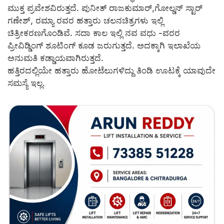
ಮುಕ್ತ ಪ್ರವೇಶವಿರುತ್ತದೆ. ಪುನೀತ್ ರಾಜಕುಮಾರ್,ಗೋಲ್ಡನ್ ಸ್ಟಾರ್
ಗಣೇಶ್, ರಮ್ಯಾ ರವರ ಹತ್ತಾರು ಚಲನಚಿತ್ರಗಳು ಇಲ್ಲಿ
ಚಿತ್ರೀಕರಣಗೊಂಡಿವೆ. ಸದಾ ಕಾಲ ಇಲ್ಲಿ ನವ ವಧು -ವರರ
ಪ್ರೀವಿಡ್ಡಿಂಗ್ ಶೂಟಿಂಗ್ ಕೂಡ ಜರುಗುತ್ತದೆ. ಅದಕ್ಕಾಗಿ ಇಲಾಖೆಯ
ಅನುಮತಿ ಕಡ್ಡಾಯವಾಗಿರುತ್ತದೆ.
ಹತ್ತಿರದಲ್ಲಿಯೇ ಹತ್ತಾರು ಹೋಟೆಲುಗಳಿದ್ದು ತಿಂಡಿ ಊಟಕ್ಕೆ ಯಾವುದೇ
ಸಮಸ್ಯೆ ಇಲ್ಲ.