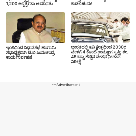
1,200 ಆಸ್ಪತ್ರೆಗಳು ಅಮಾನತು
ಕಾಡಬಹುದು!
ಭಾರತದಲ್ಲಿ ಇವಿ ಕ್ಷೇತ್ರದಿಂದ 2030ರ
ಇಂದಿನಿಂದ ವಿಧಾನಸಭೆ ಹಂಗಾಮಿ
ವೇಳೆಗೆ 4 ಕೋಟಿ ಉದ್ಯೋಗ ಸೃಷ್ಟಿ: ಶೇ.
ಸಭಾಧ್ಯಕ್ಷರಾಗಿ ಟಿ.ಬಿ.ಜಯಚಂದ್ರ
45ರಷ್ಟು ಹೆಚ್ಚಿನ ವೇತನ ನೀಡುವ
ಕಾರ್ಯನಿರ್ವಹಣೆ
ನಿರೀಕ್ಷೆ
---Advertisement---