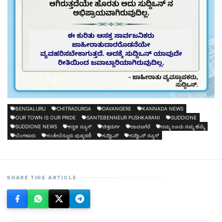
BENGALURU
CHITRADURGA
DAVANGERE
KANNADA NEWS
OUR TOWN IS OUR PRIDE
SANTEBENNEUR PUSHKARANI
SUDDIONE
SUDDIONE NEWS
ಕನ್ನಡ ನ್ಯೂಸ್
ಚಿತ್ರದುರ್ಗ
ದಾವಣಗೆರೆ
ನಮ್ಮ ಊರು ನಮ್ಮ ಹೆಮ್ಮೆ
ಬೆಂಗಳೂರು
ಸಂತೇಬೆನ್ನೂರು ಪುಷ್ಕರಣಿ
ಸುದ್ದಿಒನ್
ಸುದ್ದಿಒನ್ ನ್ಯೂಸ್
SHARE THIS ARTICLE