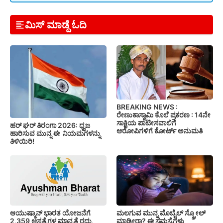
ಮಿಸ್ ಮಾಡ್ದೆ ಓದಿ
BREAKING NEWS :
ರೇಣುಕಾಸ್ವಾಮಿ ಕೊಲೆ ಪ್ರಕರಣ : 14ನೇ
ಸಾಕ್ಷಿಯ ಪಾಟೀಸವಾಲಿಗೆ
ಹರ್ ಘರ್ ತಿರಂಗಾ 2026: ಧ್ವಜ
ಆರೋಪಿಗಳಿಗೆ ಕೋರ್ಟ್ ಅನುಮತಿ
ಹಾರಿಸುವ ಮುನ್ನ ಈ ನಿಯಮಗಳನ್ನು
ತಿಳಿಯಿರಿ!
ಆಯುಷ್ಮಾನ್ ಭಾರತ ಯೋಜನೆಗೆ
ಮಲಗುವ ಮುನ್ನ ಮೊಬೈಲ್ ಸ್ಕ್ರೋಲ್
2,359 ಆಸ್ಪತ್ರೆಗಳ ಮಾನ್ಯತೆ ರದ್ದು,
ಮಾಡ್ತೀರಾ? ಈ ಸಮಸ್ಯೆಗಳು