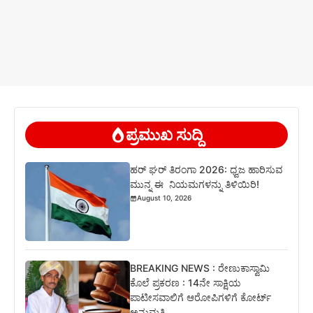
ಪ್ರಮುಖ ಸುದ್ದಿ
ಹರ್ ಘರ್ ತಿರಂಗಾ 2026: ಧ್ವಜ ಹಾರಿಸುವ
ಮುನ್ನ ಈ ನಿಯಮಗಳನ್ನು ತಿಳಿಯಿರಿ!
August 10, 2026
BREAKING NEWS : ರೇಣುಕಾಸ್ವಾಮಿ
ಕೊಲೆ ಪ್ರಕರಣ : 14ನೇ ಸಾಕ್ಷಿಯ
ಪಾಟೀಸವಾಲಿಗೆ ಆರೋಪಿಗಳಿಗೆ ಕೋರ್ಟ್
ಅನುಮತಿ