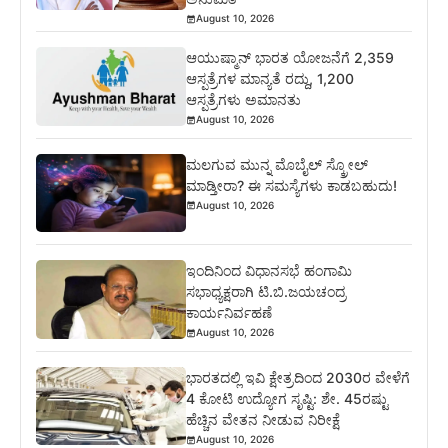
August 10, 2026
ಆಯುಷ್ಮಾನ್ ಭಾರತ ಯೋಜನೆಗೆ 2,359
ಆಸ್ಪತ್ರೆಗಳ ಮಾನ್ಯತೆ ರದ್ದು, 1,200
ಆಸ್ಪತ್ರೆಗಳು ಅಮಾನತು
August 10, 2026
ಮಲಗುವ ಮುನ್ನ ಮೊಬೈಲ್ ಸ್ಕ್ರೋಲ್
ಮಾಡ್ತೀರಾ? ಈ ಸಮಸ್ಯೆಗಳು ಕಾಡಬಹುದು!
August 10, 2026
ಇಂದಿನಿಂದ ವಿಧಾನಸಭೆ ಹಂಗಾಮಿ
ಸಭಾಧ್ಯಕ್ಷರಾಗಿ ಟಿ.ಬಿ.ಜಯಚಂದ್ರ
ಕಾರ್ಯನಿರ್ವಹಣೆ
August 10, 2026
ಭಾರತದಲ್ಲಿ ಇವಿ ಕ್ಷೇತ್ರದಿಂದ 2030ರ ವೇಳೆಗೆ
4 ಕೋಟಿ ಉದ್ಯೋಗ ಸೃಷ್ಟಿ: ಶೇ. 45ರಷ್ಟು
ಹೆಚ್ಚಿನ ವೇತನ ನೀಡುವ ನಿರೀಕ್ಷೆ
August 10, 2026