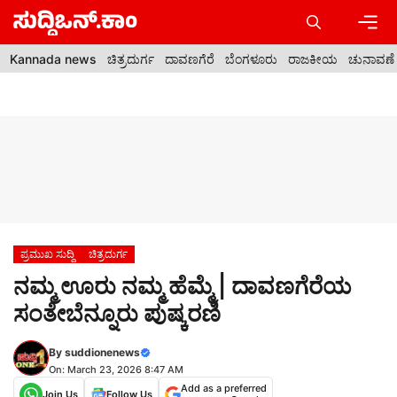
Skip
to
content
Men
Kannada news
ಚಿತ್ರದುರ್ಗ
ದಾವಣಗೆರೆ
ಬೆಂಗಳೂರು
ರಾಜಕೀಯ
ಚುನಾವಣೆ
ಪ್ರಮುಖ ಸುದ್ದಿ
ಚಿತ್ರದುರ್ಗ
ನಮ್ಮ ಊರು ನಮ್ಮ ಹೆಮ್ಮೆ | ದಾವಣಗೆರೆಯ
ಸಂತೇಬೆನ್ನೂರು ಪುಷ್ಕರಣಿ
By
suddionenews
On: March 23, 2026 8:47 AM
Add as a preferred
Join Us
Follow Us