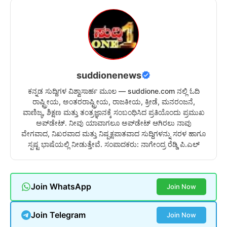
suddionenews
ಕನ್ನಡ ಸುದ್ದಿಗಳ ವಿಶ್ವಾಸಾರ್ಹ ಮೂಲ — suddione.com ನಲ್ಲಿ ಓದಿ
ರಾಷ್ಟ್ರೀಯ, ಅಂತರರಾಷ್ಟ್ರೀಯ, ರಾಜಕೀಯ, ಕ್ರೀಡೆ, ಮನರಂಜನೆ,
ವಾಣಿಜ್ಯ, ಶಿಕ್ಷಣ ಮತ್ತು ತಂತ್ರಜ್ಞಾನಕ್ಕೆ ಸಂಬಂಧಿಸಿದ ಪ್ರತಿಯೊಂದು ಪ್ರಮುಖ
ಅಪ್‌ಡೇಟ್. ನೀವು ಯಾವಾಗಲೂ ಅಪ್‌ಡೇಟ್ ಆಗಿರಲು ನಾವು
ವೇಗವಾದ, ನಿಖರವಾದ ಮತ್ತು ನಿಷ್ಪಕ್ಷಪಾತವಾದ ಸುದ್ದಿಗಳನ್ನು ಸರಳ ಹಾಗೂ
ಸ್ಪಷ್ಟ ಭಾಷೆಯಲ್ಲಿ ನೀಡುತ್ತೇವೆ. ಸಂಪಾದಕರು: ನಾಗೇಂದ್ರ ರೆಡ್ಡಿ ಪಿ.ಎಲ್
Join WhatsApp
Join Now
Join Telegram
Join Now