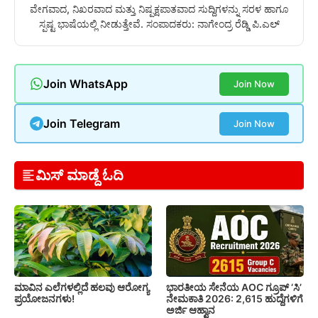
ವೇಗವಾದ, ನಿಖರವಾದ ಮತ್ತು ನಿಷ್ಪಕ್ಷಪಾತವಾದ ಸುದ್ದಿಗಳನ್ನು ಸರಳ ಹಾಗೂ
ಸ್ಪಷ್ಟ ಭಾಷೆಯಲ್ಲಿ ನೀಡುತ್ತೇವೆ. ಸಂಪಾದಕರು: ನಾಗೇಂದ್ರ ರೆಡ್ಡಿ ಪಿ.ಎಲ್
Join WhatsApp
Join Now
Join Telegram
Join Now
ಮಿಸ್ ಮಾಡ್ದೆ ಓದಿ
ಮಾವಿನ ಎಲೆಗಳಲ್ಲಿದೆ ಹಲವು ಆರೋಗ್ಯ
ಭಾರತೀಯ ಸೇನೆಯ AOC ಗ್ರೂಪ್ ‘ಸಿ’
ಪ್ರಯೋಜನಗಳು!
ನೇಮಕಾತಿ 2026: 2,615 ಹುದ್ದೆಗಳಿಗೆ
ಅರ್ಜಿ ಆಹ್ವಾನ