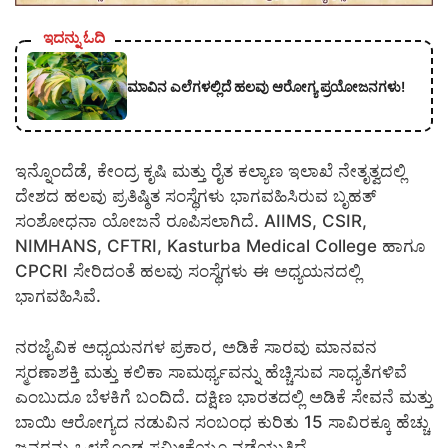
ಇದನ್ನು ಓದಿ
ಮಾವಿನ ಎಲೆಗಳಲ್ಲಿದೆ ಹಲವು ಆರೋಗ್ಯ ಪ್ರಯೋಜನಗಳು!
ಇನ್ನೊಂದೆಡೆ, ಕೇಂದ್ರ ಕೃಷಿ ಮತ್ತು ರೈತ ಕಲ್ಯಾಣ ಇಲಾಖೆ ನೇತೃತ್ವದಲ್ಲಿ
ದೇಶದ ಹಲವು ಪ್ರತಿಷ್ಠಿತ ಸಂಸ್ಥೆಗಳು ಭಾಗವಹಿಸಿರುವ ಬೃಹತ್
ಸಂಶೋಧನಾ ಯೋಜನೆ ರೂಪಿಸಲಾಗಿದೆ. AIIMS, CSIR,
NIMHANS, CFTRI, Kasturba Medical College ಹಾಗೂ
CPCRI ಸೇರಿದಂತೆ ಹಲವು ಸಂಸ್ಥೆಗಳು ಈ ಅಧ್ಯಯನದಲ್ಲಿ
ಭಾಗವಹಿಸಿವೆ.
ನರಜೈವಿಕ ಅಧ್ಯಯನಗಳ ಪ್ರಕಾರ, ಅಡಿಕೆ ಸಾರವು ಮಾನವನ
ಸ್ಮರಣಾಶಕ್ತಿ ಮತ್ತು ಕಲಿಕಾ ಸಾಮರ್ಥ್ಯವನ್ನು ಹೆಚ್ಚಿಸುವ ಸಾಧ್ಯತೆಗಳಿವೆ
ಎಂಬುದೂ ಬೆಳಕಿಗೆ ಬಂದಿದೆ. ದಕ್ಷಿಣ ಭಾರತದಲ್ಲಿ ಅಡಿಕೆ ಸೇವನೆ ಮತ್ತು
ಬಾಯಿ ಆರೋಗ್ಯದ ನಡುವಿನ ಸಂಬಂಧ ಕುರಿತು 15 ಸಾವಿರಕ್ಕೂ ಹೆಚ್ಚು
ಜನರನ್ನು ಒಳಗೊಂಡ ಸಮೀಕ್ಷೆಯೂ ನಡೆಯುತ್ತಿದೆ.