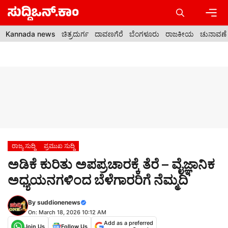
Skip
to
content
Men
Kannada news
ಚಿತ್ರದುರ್ಗ
ದಾವಣಗೆರೆ
ಬೆಂಗಳೂರು
ರಾಜಕೀಯ
ಚುನಾವಣೆ
ರಾಜ್ಯ ಸುದ್ದಿ
ಪ್ರಮುಖ ಸುದ್ದಿ
ಅಡಿಕೆ ಕುರಿತು ಅಪಪ್ರಚಾರಕ್ಕೆ ತೆರೆ – ವೈಜ್ಞಾನಿಕ
ಅಧ್ಯಯನಗಳಿಂದ ಬೆಳೆಗಾರರಿಗೆ ನೆಮ್ಮದಿ
By
suddionenews
On: March 18, 2026 10:12 AM
Add as a preferred
Join Us
Follow Us