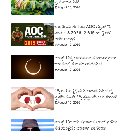
ಪ್ರಯೋಜನಗಳು!
August 10, 2026
ಭಾರತೀಯ ಸೇನೆಯ AOC ಗ್ರೂಪ್ ‘ಸಿ’
ನೇಮಕಾತಿ 2026: 2,615 ಹುದ್ದೆಗಳಿಗೆ
ಅರ್ಜಿ ಆಹ್ವಾನ
August 10, 2026
ಆಗಸ್ಟ್ 12ಕ್ಕೆ ಅಪರೂಪದ ಸೂರ್ಯಗ್ರಹಣ:
ಭಾರತದಲ್ಲಿ ಗೋಚರಿಸಲಿದೆಯೇ?
August 10, 2026
ಕಿಡ್ನಿ ಆರೋಗ್ಯಕ್ಕೆ ಈ 3 ಆಹಾರಗಳು ಬೆಸ್ಟ್‌!
ನೈಸರ್ಗಿಕವಾಗಿ ಕಿಡ್ನಿ ಸ್ವಚ್ಛವಾಗಿಡಲು ಸಹಕಾರಿ
August 10, 2026
ಆಗಸ್ಟ್ 13ರಂದು ಕರ್ನಾಟಕ ಬಂದ್ ನಡೆದೇ
ನಡೆಯುತ್ತದೆ : ವಾಟಾಳ್ ನಾಗರಾಜ್