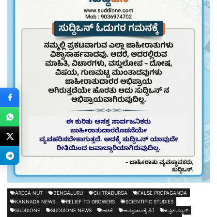
ARECA NUT
BENGALURU
CHITRADURGA
FALSE PROPAGANDA
KANNADA NEWS
RELIEF TO GROWERS
SCIENTIFIC STUDIES
SUDDIONE
SUDDIONE NEWS
ಅಡಿಕೆ
ಅಪಪ್ರಚಾರಕ್ಕೆ ತೆರೆ
ಕನ್ನಡ ನ್ಯೂಸ್