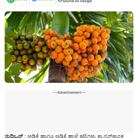
source on Google
---Advertisement---
ಸುದ್ದಿಒನ್
: ಅಡಿಕೆ ಹಾಗೂ ಅಡಿಕೆ ಹಾಳೆ ತಟ್ಟೆಗಳು ಕ್ಯಾನ್ಸರ್‌ಕಾರಕ