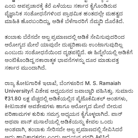
ಎಂಬ ಅಪಪ್ರಚಾರಕ್ಕೆ ತೆರೆ ಎಳೆಯಲು ಸರ್ಕಾರ ಕೈಗೊಂಡಿರುವ
ವೈಜ್ಞಾನಿಕ ಸಂಶೋಧನೆಗಳಿಂದ ಪ್ರಾಥಮಿಕ ಹಂತದಲ್ಲೇ ಮಹತ್ವದ
ಮಾಹಿತಿ ಹೊರಬಂದಿದ್ದು, ಅಡಿಕೆ ಬೆಳೆಗಾರರಿಗೆ ನೆಮ್ಮದಿ ದೊರೆತಿದೆ.
ತಂಬಾಕು ಬೆರೆಸದೇ ಅಲ್ಪ ಪ್ರಮಾಣದಲ್ಲಿ ಅಡಿಕೆ ಸೇವಿಸುವುದರಿಂದ
ಆರೋಗ್ಯದ ಮೇಲೆ ಯಾವುದೇ ದುಷ್ಪರಿಣಾಮ ಉಂಟಾಗುವುದಿಲ್ಲ
ಎಂಬುದು ಸಂಶೋಧನೆಯಿಂದ ದೃಢಪಟ್ಟಿದೆ. ಈ ಹಿನ್ನೆಲೆಯಲ್ಲಿ ಅಡಿಕೆಗೆ
ಅಂಟಿಕೊಂಡಿದ್ದ ನಕಾರಾತ್ಮಕ ಭಾವನೆಗಳನ್ನು ದೂರ ಮಾಡುವತ್ತ
ಸರ್ಕಾರ ಮುಂದಾಗಿದೆ.
ರಾಜ್ಯ ತೋಟಗಾರಿಕೆ ಇಲಾಖೆ, ಬೆಂಗಳೂರಿನ M. S. Ramaiah
Universityಗೆ ವಿಶೇಷ ಅಧ್ಯಯನದ ಜವಾಬ್ದಾರಿ ವಹಿಸಿತ್ತು. ಸುಮಾರು
₹31.80 ಲಕ್ಷ ವೆಚ್ಚದಲ್ಲಿ ಅಡಿಕೆಯಲ್ಲಿನ ಪೈಟೊಕೆಮಿಕಲ್ ಅಂಶಗಳು,
ಕೀಟನಾಶಕ ಅವಶೇಷಗಳು ಹಾಗೂ ಆರೋಗ್ಯದ ಮೇಲೆ ಬೀರುವ
ಪರಿಣಾಮಗಳ ಕುರಿತು ಸಮಗ್ರ ಅಧ್ಯಯನ ಕೈಗೊಳ್ಳಲಾಗಿದೆ. ಪಾನ್
ಅಥವಾ ಪಾನ್ ಮಸಾಲೆಯಲ್ಲಿ ಅಡಿಕೆಯನ್ನು ಕೇವಲ ಒಂದು
ಅಂಶವಾಗಿ, ತಂಬಾಕು ಸೇರಿಸದೇ ಅಲ್ಪ ಪ್ರಮಾಣದಲ್ಲಿ ಸೇವಿಸಿದರೆ
ಅದು ಹಾನಿಕಾರಕವಲ್ಲ ಎಂದು ಅಧ್ಯಯನ ವರದಿ ತಿಳಿಸಿದೆ.