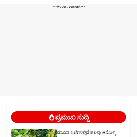
---Advertisement---
ಪ್ರಮುಖ ಸುದ್ದಿ
ಮಾವಿನ ಎಲೆಗಳಲ್ಲಿದೆ ಹಲವು ಆರೋಗ್ಯ