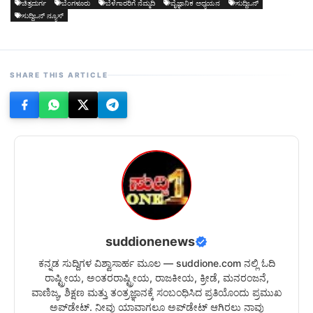
ಚಿತ್ರದುರ್ಗ
ಬೆಂಗಳೂರು
ಬೆಳೆಗಾರರಿಗೆ ನೆಮ್ಮದಿ
ವೈಜ್ಞಾನಿಕ ಅಧ್ಯಯನ
ಸುದ್ದಿಒನ್
ಸುದ್ದಿಒನ್ ನ್ಯೂಸ್
SHARE THIS ARTICLE
suddionenews
ಕನ್ನಡ ಸುದ್ದಿಗಳ ವಿಶ್ವಾಸಾರ್ಹ ಮೂಲ — suddione.com ನಲ್ಲಿ ಓದಿ
ರಾಷ್ಟ್ರೀಯ, ಅಂತರರಾಷ್ಟ್ರೀಯ, ರಾಜಕೀಯ, ಕ್ರೀಡೆ, ಮನರಂಜನೆ,
ವಾಣಿಜ್ಯ, ಶಿಕ್ಷಣ ಮತ್ತು ತಂತ್ರಜ್ಞಾನಕ್ಕೆ ಸಂಬಂಧಿಸಿದ ಪ್ರತಿಯೊಂದು ಪ್ರಮುಖ
ಅಪ್‌ಡೇಟ್. ನೀವು ಯಾವಾಗಲೂ ಅಪ್‌ಡೇಟ್ ಆಗಿರಲು ನಾವು