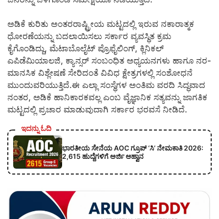
ಅಡಿಕೆ ಕುರಿತು ಅಂತರರಾಷ್ಟ್ರೀಯ ಮಟ್ಟದಲ್ಲಿ ಇರುವ ನಕಾರಾತ್ಮಕ
ಧೋರಣೆಯನ್ನು ಬದಲಾಯಿಸಲು ಸರ್ಕಾರ ವ್ಯವಸ್ಥಿತ ಕ್ರಮ
ಕೈಗೊಂಡಿದ್ದು, ಮೆಟಾಬೊಲೈಟ್ ಪ್ರೊಫೈಲಿಂಗ್, ಕ್ಲಿನಿಕಲ್
ಎಪಿಡೆಮಿಯಾಲಜಿ, ಕ್ಯಾನ್ಸರ್ ಸಂಬಂಧಿತ ಅಧ್ಯಯನಗಳು ಹಾಗೂ ನರ-
ಮಾನಸಿಕ ವಿಶ್ಲೇಷಣೆ ಸೇರಿದಂತೆ ವಿವಿಧ ಕ್ಷೇತ್ರಗಳಲ್ಲಿ ಸಂಶೋಧನೆ
ಮುಂದುವರಿಯುತ್ತಿದೆ.ಈ ಎಲ್ಲಾ ಸಂಸ್ಥೆಗಳ ಅಂತಿಮ ವರದಿ ಸಿದ್ಧವಾದ
ನಂತರ, ಅಡಿಕೆ ಹಾನಿಕಾರಕವಲ್ಲ ಎಂಬ ವೈಜ್ಞಾನಿಕ ಸತ್ಯವನ್ನು ಜಾಗತಿಕ
ಮಟ್ಟದಲ್ಲಿ ಪ್ರಚಾರ ಮಾಡುವುದಾಗಿ ಸರ್ಕಾರ ಭರವಸೆ ನೀಡಿದೆ.
ಇದನ್ನು ಓದಿ
ಭಾರತೀಯ ಸೇನೆಯ AOC ಗ್ರೂಪ್ ‘ಸಿ’ ನೇಮಕಾತಿ 2026:
2,615 ಹುದ್ದೆಗಳಿಗೆ ಅರ್ಜಿ ಆಹ್ವಾನ