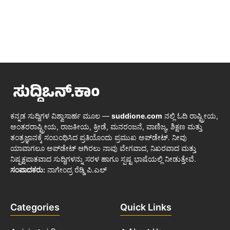
ಕನ್ನಡ ಸುದ್ದಿಗಳ ವಿಶ್ವಾಸಾರ್ಹ ಮೂಲ —
suddione.com
ನಲ್ಲಿ ಓದಿ ರಾಷ್ಟ್ರೀಯ,
ಅಂತರರಾಷ್ಟ್ರೀಯ, ರಾಜಕೀಯ, ಕ್ರೀಡೆ, ಮನರಂಜನೆ, ವಾಣಿಜ್ಯ, ಶಿಕ್ಷಣ ಮತ್ತು
ತಂತ್ರಜ್ಞಾನಕ್ಕೆ ಸಂಬಂಧಿಸಿದ ಪ್ರತಿಯೊಂದು ಪ್ರಮುಖ ಅಪ್‌ಡೇಟ್. ನೀವು
ಯಾವಾಗಲೂ ಅಪ್‌ಡೇಟ್ ಆಗಿರಲು ನಾವು ವೇಗವಾದ, ನಿಖರವಾದ ಮತ್ತು
ನಿಷ್ಪಕ್ಷಪಾತವಾದ ಸುದ್ದಿಗಳನ್ನು ಸರಳ ಹಾಗೂ ಸ್ಪಷ್ಟ ಭಾಷೆಯಲ್ಲಿ ನೀಡುತ್ತೇವೆ.
ಸಂಪಾದಕರು:
ನಾಗೇಂದ್ರ ರೆಡ್ಡಿ ಪಿ.ಎಲ್
Categories
Quick Links