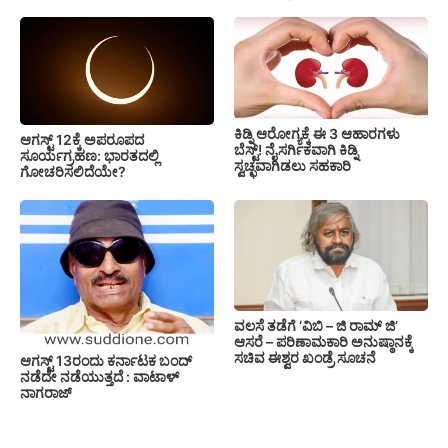
ಕಿಡ್ನಿ ಆರೋಗ್ಯಕ್ಕೆ ಈ 3 ಆಹಾರಗಳು
ಆಗಸ್ಟ್ 12ಕ್ಕೆ ಅಪರೂಪದ
ಬೆಸ್ಟ್‌! ನೈಸರ್ಗಿಕವಾಗಿ ಕಿಡ್ನಿ
ಸೂರ್ಯಗ್ರಹಣ: ಭಾರತದಲ್ಲಿ
ಸ್ವಚ್ಛವಾಗಿಡಲು ಸಹಕಾರಿ
ಗೋಚರಿಸಲಿದೆಯೇ?
ವಲಸೆ ತಡೆಗೆ ‘ವಿಬಿ – ಜಿ ರಾಮ್ ಜಿ’
ಆಸರೆ – ಪರಿಣಾಮಕಾರಿ ಅನುಷ್ಠಾನಕ್ಕೆ
ಸಚಿವ ಈಶ್ವರ ಖಂಡ್ರೆ ಸೂಚನೆ
ಆಗಸ್ಟ್ 13ರಂದು ಕರ್ನಾಟಕ ಬಂದ್
ನಡೆದೇ ನಡೆಯುತ್ತದೆ : ವಾಟಾಳ್
ನಾಗರಾಜ್