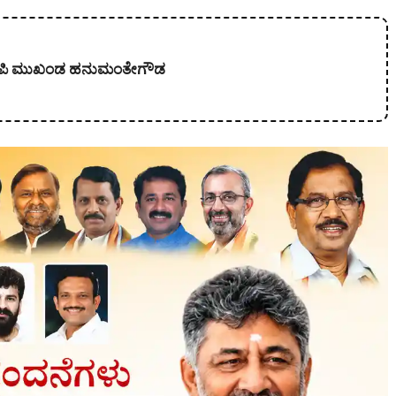
 ಬಿಜೆಪಿ ಮುಖಂಡ ಹನುಮಂತೇಗೌಡ