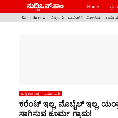
Skip
Home
ಪ್ರಮು
to
content
Kannada news
ಚಿತ್ರದುರ್ಗ
ದಾವಣಗೆರೆ
ಬೆಂಗಳೂರು
ರಾಜಕೀ
ರಾಷ್ಟ್ರೀಯ ಸುದ್ದಿ
ಪ್ರಮುಖ ಸುದ್ದಿ
ಕರೆಂಟ್ ಇಲ್ಲ, ಮೊಬೈಲ್ ಇಲ್ಲ, ಯಂತ್ರ
ಸಾಗಿಸುವ ಕೂರ್ಮ ಗ್ರಾಮ!