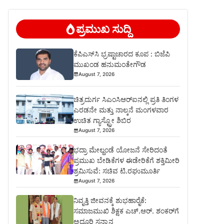
ಪ್ರಮುಖ ಸುದ್ದಿ
ಕೆಪಿಎಸ್‍ಸಿ ಭ್ರಷ್ಟಾಚಾರದ ಕೂಪ : ಬಿಜೆಪಿ
ಮುಖಂಡ ಹನುಮಂತೇಗೌಡ
August 7, 2026
ಚಿತ್ರದುರ್ಗ ಸಿಎಂಸಿಆರ್‍ಐನಲ್ಲಿ ಪ್ರತಿ ತಿಂಗಳ
ಎರಡನೇ ಮತ್ತು ನಾಲ್ಕನೆ ಮಂಗಳವಾರ
ಉಚಿತ ಗ್ಯಾಸ್ಟ್ರೋ ಶಿಬಿರ
August 7, 2026
ಭದ್ರಾ ಮೇಲ್ದಂಡೆ ಯೋಜನೆ ಸೇರಿದಂತೆ
ಪ್ರಮುಖ ಬೇಡಿಕೆಗಳ ಈಡೇರಿಕೆಗೆ ಶಕ್ತಿಮೀರಿ
ಶ್ರಮಿಸುವೆ: ಸಚಿವ ಟಿ.ರಘುಮೂರ್ತಿ
August 7, 2026
ನಿವೃತ್ತಿ ಜೀವನಕ್ಕೆ ಶುಭಹಾರೈಕೆ:
ಸಮಾಜಮುಖಿ ಶಿಕ್ಷಕ ಎಚ್.ಆರ್. ಶಂಕರ್‌ಗೆ
ಅದ್ಧೂರಿ ಸನ್ಮಾನ