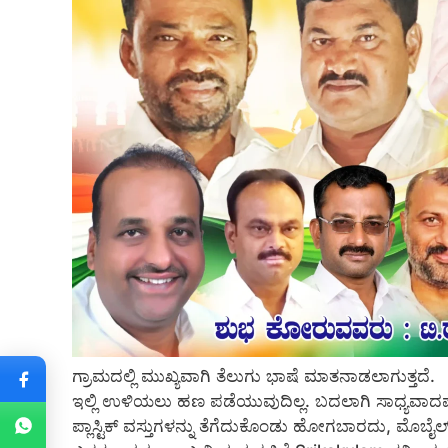
ಗ್ರಾಮದಲ್ಲಿ ಮುಖ್ಯವಾಗಿ ತೆಲುಗು ಭಾಷೆ ಮಾತನಾಡಲಾಗುತ್ತದೆ.
ಇಲ್ಲಿ ಉಳಿಯಲು ಹಣ ಪಡೆಯುವುದಿಲ್ಲ. ಬದಲಾಗಿ ಸಾಧ್ಯವಾದಷ್
ಪ್ಲಾಸ್ಟಿಕ್ ವಸ್ತುಗಳನ್ನು ತೆಗೆದುಕೊಂಡು ಹೋಗಬಾರದು, ಮೊಬೈ