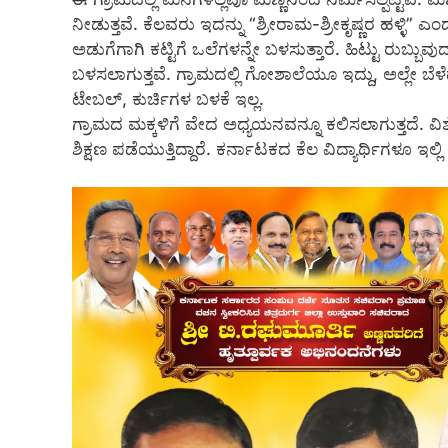
ನೀಡುತ್ತವೆ. ಕೆಲವರು ಇದನ್ನು “ಶ್ರೀರಾಮ-ಶ್ರೀಕೃಷ್ಣರ ಹಳ್ಳಿ” ಎಂದ
ಅಡುಗೆಗಾಗಿ ಕಟ್ಟಿಗೆ ಒಲೆಗಳನ್ನೇ ಬಳಸುತ್ತಾರೆ. ಹಿಟ್ಟು ರುಬ
ಬಳಸಲಾಗುತ್ತವೆ. ಗ್ರಾಮದಲ್ಲಿ ಗೋಶಾಲೆಯೂ ಇದ್ದು, ಅಲ್ಲೇ ಬ
ಟೇಬಲ್‌, ಕುರ್ಚಿಗಳ ಬಳಕೆ ಇಲ್ಲ.
ಗ್ರಾಮದ ಮಕ್ಕಳಿಗೆ ವೇದ ಅಧ್ಯಯನವನ್ನೂ ಕಲಿಸಲಾಗುತ್ತದೆ. ವಿಶ
ಶಿಕ್ಷಣ ಪಡೆಯುತ್ತಿದ್ದಾರೆ. ಕರ್ನಾಟಕದ ಕೆಲ ವಿದ್ಯಾರ್ಥಿಗಳೂ ಇಲ