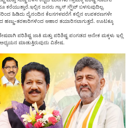
ೂ ಕರೆಯುತ್ತಾರೆ.ಇಲ್ಲಿನ ಜನರು ಗ್ಯಾಸ್‌ ಸ್ಟೌವ್‌ ಬಳಸುವುದಿಲ್ಲ.
್ಬುವುದರಿಂದ ಹಿಡಿದು ದೈನಂದಿನ ಕೆಲಸಗಳವರೆಗೆ ಕಲ್ಲಿನ ಉಪಕರಣಗಳೇ
ೆಳೆದ ಹಣ್ಣು-ತರಕಾರಿಗಳಿಂದ ಆಹಾರ ತಯಾರಿಸಲಾಗುತ್ತದೆ. ಊಟಕ್ಕೂ
ೇಷವಾಗಿ ಪರಿಶಿಷ್ಟ ಜಾತಿ ಮತ್ತು ಪರಿಶಿಷ್ಟ ಪಂಗಡದ ಅನೇಕ ಮಕ್ಕಳು ಇಲ್ಲಿ
್ಲಿ ಅಧ್ಯಯನ ಮಾಡುತ್ತಿರುವುದು ವಿಶೇಷ.