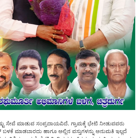
ಟು ಸೇವೆ ಮಾಡುವ ಸಂಪ್ರದಾಯವಿದೆ. ಗ್ರಾಮಕ್ಕೆ ಭೇಟಿ ನೀಡುವವರು
ಲ್ ಬಳಕೆ ಮಾಡಬಾರದು ಹಾಗೂ ಅಲ್ಲಿನ ವಸ್ತುಗಳನ್ನು ಅನುಮತಿ ಇಲ್ಲದೆ