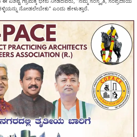
ಷ್ಟ ಗ್ರಾಮಕ್ಕೆ ಭೇಟಿ ನೀಡಿದವರು, “ನಮ್ಮ ಸಂಸ್ಕೃತಿ, ಸಂಪ್ರದಾಯ
ಳಿಯನ್ನು ನೋಡಲೇಬೇಕು” ಎಂದು ಹೇಳುತ್ತಾರೆ.