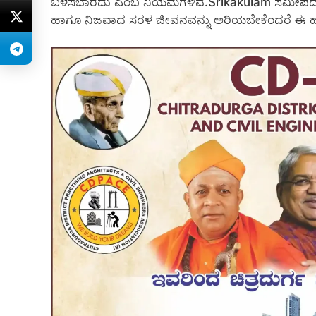
ಬಳಸಬಾರದು ಎಂಬ ನಿಯಮಗಳಿವೆ.Srikakulam ಸಮೀಪದ ಈ ವಿಶಿ
ಹಾಗೂ ನಿಜವಾದ ಸರಳ ಜೀವನವನ್ನು ಅರಿಯಬೇಕೆಂದರೆ ಈ ಹಳ್