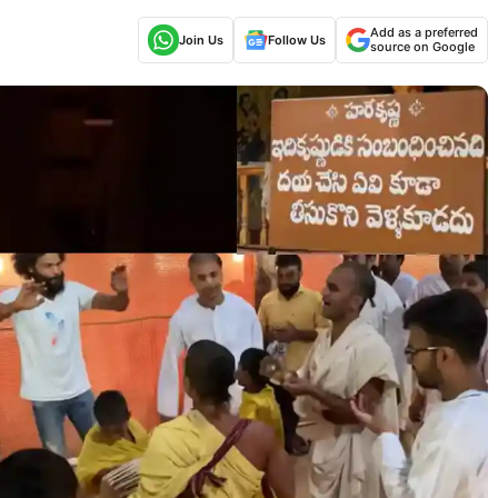
Add as a preferred
Join Us
Follow Us
source on Google