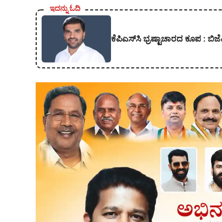
ಇದನ್ನು ಓದಿ
ಕೆಪಿಎಸ್‍ಸಿ ಭ್ರಷ್ಟಾಚಾರದ ಕೂಪ :