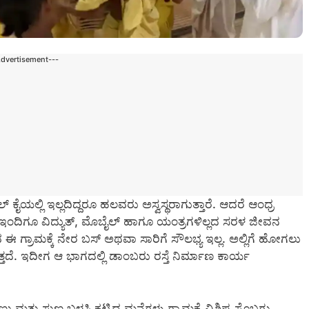
Advertisement---
ಕೈಯಲ್ಲಿ ಇಲ್ಲದಿದ್ದರೂ ಹಲವರು ಅಸ್ವಸ್ಥರಾಗುತ್ತಾರೆ. ಆದರೆ ಆಂಧ್ರ
 ಇಂದಿಗೂ ವಿದ್ಯುತ್‌, ಮೊಬೈಲ್‌ ಹಾಗೂ ಯಂತ್ರಗಳಿಲ್ಲದ ಸರಳ ಜೀವನ
 ಈ ಗ್ರಾಮಕ್ಕೆ ನೇರ ಬಸ್‌ ಅಥವಾ ಸಾರಿಗೆ ಸೌಲಭ್ಯ ಇಲ್ಲ. ಅಲ್ಲಿಗೆ ಹೋಗಲು
ತ್ತದೆ. ಇದೀಗ ಆ ಭಾಗದಲ್ಲಿ ಡಾಂಬರು ರಸ್ತೆ ನಿರ್ಮಾಣ ಕಾರ್ಯ
್ಣು ಮತ್ತು ಸುಣ್ಣ ಬಳಸಿ ಕಟ್ಟಿದ ಮನೆಗಳು ಗ್ರಾಮಕ್ಕೆ ವಿಶಿಷ್ಟ ಸೊಬಗು