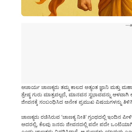
---
ಆಚಾರ್ಯ ಚಾಣಕ್ಯರು ತಮ್ಮ ಕಾಲದ ಅತ್ಯಂತ ಜ್ಞಾನಿ ಮತ್ತು ಮಹಾನ್ 
ಶ್ರೇಷ್ಠ ಗುರು ಮಾತ್ರವಲ್ಲದೆ, ಮಾನವನ ಸ್ವಭಾವವನ್ನು ಆಳವ
ಜೀವನಕ್ಕೆ ಸಂಬಂಧಿಸಿದ ಅನೇಕ ಪ್ರಮುಖ ವಿಷಯಗಳನ್ನು ತಿಳಿಸಿದ
ಚಾಣಕ್ಯರು ರಚಿಸಿರುವ ‘ಚಾಣಕ್ಯ ನೀತಿ’ ಗ್ರಂಥದಲ್ಲಿ ಇಂದಿನ
ಅದರಲ್ಲಿ, ಕೆಲವು ಜನರು ಜೀವನದಲ್ಲಿ ಪದೇ ಪದೇ ಒಂಟಿಯಾಗಿ
ಎಂದು ಚಾಣಕ್ಯರು ವಿವರಿಸಿದ್ದಾರೆ. ಆ ಗುಣಗಳು ಯಾವುವು ಎಂಬ 