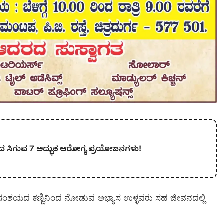
ದ ಸಿಗುವ 7 ಅದ್ಭುತ ಆರೋಗ್ಯ ಪ್ರಯೋಜನಗಳು!
 ಸಂಶಯದ ಕಣ್ಣಿನಿಂದ ನೋಡುವ ಅಭ್ಯಾಸ ಉಳ್ಳವರು ಸಹ ಜೀವನದಲ್ಲಿ