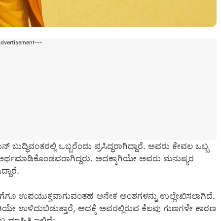
Advertisement---
ಬುದ್ಧಿವಂತರಲ್ಲಿ ಒಬ್ಬರೆಂದು ಪ್ರಸಿದ್ಧರಾಗಿದ್ದಾರೆ. ಅವರು ಕೇವಲ ಒಬ್ಬ
ಾಗಿ ಅರ್ಥಮಾಡಿಕೊಂಡವರಾಗಿದ್ದರು. ಅದಕ್ಕಾಗಿಯೇ ಅವರು ಮನುಷ್ಯರ
್ದಾರೆ.
 ಪೀಳಿಗೆಗೂ ಉಪಯುಕ್ತವಾಗುವಂತಹ ಅನೇಕ ಅಂಶಗಳನ್ನು ಉಲ್ಲೇಖಿಸಲಾಗಿದೆ.
ಯೇ ಉಳಿದುಬಿಡುತ್ತಾರೆ, ಅದಕ್ಕೆ ಅವರಲ್ಲಿರುವ ಕೆಲವು ಗುಣಗಳೇ ಕಾರಣ
ಮಾಹಿತಿ ಇಲ್ಲಿದೆ: