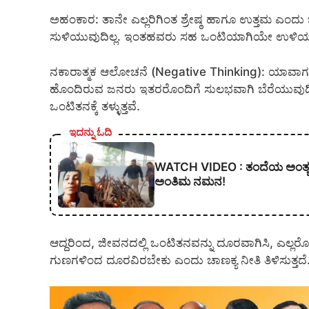
ಅಹಂಕಾರ: ತಾನೇ ಎಲ್ಲರಿಗಿಂತ ಶ್ರೇಷ್ಠ ಹಾಗೂ ಉತ್ತಮ ಎಂದು
ಸುಳಿಯುವುದಿಲ್ಲ. ಇಂತಹವರು ಸಹ ಒಂಟಿಯಾಗಿಯೇ ಉಳಿಯುತ
ನಕಾರಾತ್ಮಕ ಆಲೋಚನೆ (Negative Thinking): ಯಾವಾಗಲೂ 
ಹೊಂದಿರುವ ಜನರು ಇತರರೊಂದಿಗೆ ಸುಲಭವಾಗಿ ಬೆರೆಯುವುದ
ಒಂಟಿತನಕ್ಕೆ ತಳ್ಳುತ್ತವೆ.
ಇದನ್ನು ಓದಿ
WATCH VIDEO : ತಂದೆಯ ಅಂತ್ಯಕ್ರಿ
ಅಂತಿಮ ನಮನ!
ಆದ್ದರಿಂದ, ಜೀವನದಲ್ಲಿ ಒಂಟಿತನವನ್ನು ದೂರವಾಗಿಸಿ, ಎಲ್
ಗುಣಗಳಿಂದ ದೂರವಿರಬೇಕು ಎಂದು ಚಾಣಕ್ಯ ನೀತಿ ತಿಳಿಸುತ್ತದೆ