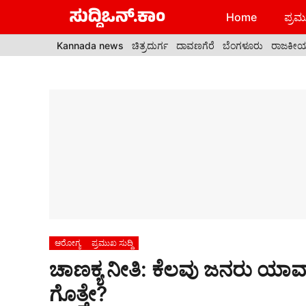
Skip
Home
ಪ್ರಮು
to
content
Kannada news
ಚಿತ್ರದುರ್ಗ
ದಾವಣಗೆರೆ
ಬೆಂಗಳೂರು
ರಾಜಕೀ
ಆರೋಗ್ಯ
ಪ್ರಮುಖ ಸುದ್ದಿ
ಚಾಣಕ್ಯ ನೀತಿ: ಕೆಲವು ಜನರು 
ಗೊತ್ತೇ?