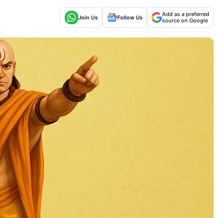
Add as a preferred
Join Us
Follow Us
source on Google