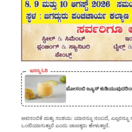
ಇದನ್ನು ಓದಿ
ಮೋಸಂಬಿ ಜ್ಯೂಸ್ ಕುಡಿಯುವುದರಿಂ
ಅಪನಂಬಿಕೆ ಮತ್ತು ಸಂಶಯ: ಯಾರನ್ನೂ ನಂಬದೆ, ಎಲ್ಲರನ್ನೂ
ಒಂಟಿಯಾಗುತ್ತಾರೆ ಎಂದು ಚಾಣಕ್ಯರು ಹೇಳುತ್ತಾರೆ.