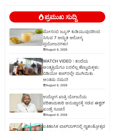
ಪ್ರಮುಖ ಸುದ್ದಿ
ಮೋಸಂಬಿ ಜ್ಯೂಸ್ ಕುಡಿಯುವುದರಿಂದ
ಸಿಗುವ 7 ಅದ್ಭುತ ಆರೋಗ್ಯ
ಪ್ರಯೋಜನಗಳು!
August 6, 2026
WATCH VIDEO : ತಂದೆಯ
ಅಂತ್ಯಕ್ರಿಯೆಗೂ ಬರಲಿಲ್ಲ ಹೆಣ್ಣುಮಕ್ಕಳು:
ವಿಡಿಯೋ ಕಾಲ್‌ನಲ್ಲೇ ಮುಗಿಯಿತು
ಅಂತಿಮ ನಮನ!
August 6, 2026
ಉದ್ಯೋಗ ಖಾತ್ರಿ ಯೋಜನೆಯ
ಪರಿಣಾಮಕಾರಿ ಅನುಷ್ಠಾನಕ್ಕೆ ಸಚಿವ ಈಶ್ವರ್
ಖಂಡ್ರೆ ಸೂಚನೆ
August 6, 2026
ಐತಿಹಾಸಿಕ ಲಾಲ್‌ಬಾಗ್‌ನಲ್ಲಿ ಸ್ವಾತಂತ್ರೋತ್ಸವ