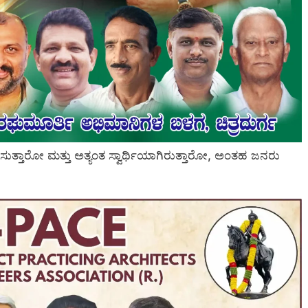
ಿಸುತ್ತಾರೋ ಮತ್ತು ಅತ್ಯಂತ ಸ್ವಾರ್ಥಿಯಾಗಿರುತ್ತಾರೋ, ಅಂತಹ ಜನರು