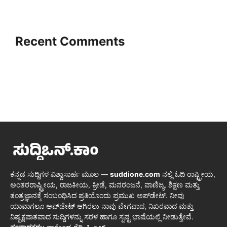
Recent Comments
ಕನ್ನಡ ಸುದ್ದಿಗಳ ವಿಶ್ವಾಸಾರ್ಹ ಮೂಲ —
suddione.com
ನಲ್ಲಿ ಓದಿ ರಾಷ್ಟ್ರೀಯ,
ಅಂತರರಾಷ್ಟ್ರೀಯ, ರಾಜಕೀಯ, ಕ್ರೀಡೆ, ಮನರಂಜನೆ, ವಾಣಿಜ್ಯ, ಶಿಕ್ಷಣ ಮತ್ತು
ತಂತ್ರಜ್ಞಾನಕ್ಕೆ ಸಂಬಂಧಿಸಿದ ಪ್ರತಿಯೊಂದು ಪ್ರಮುಖ ಅಪ್‌ಡೇಟ್. ನೀವು
ಯಾವಾಗಲೂ ಅಪ್‌ಡೇಟ್ ಆಗಿರಲು ನಾವು ವೇಗವಾದ, ನಿಖರವಾದ ಮತ್ತು
ನಿಷ್ಪಕ್ಷಪಾತವಾದ ಸುದ್ದಿಗಳನ್ನು ಸರಳ ಹಾಗೂ ಸ್ಪಷ್ಟ ಭಾಷೆಯಲ್ಲಿ ನೀಡುತ್ತೇವೆ.