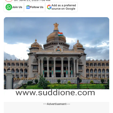
Add as a preferred
Join Us
Follow Us
source on Google
---Advertisement---