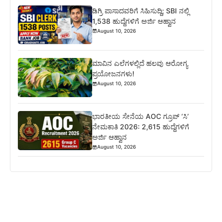
ಡಿಗ್ರಿ ಪಾಸಾದವರಿಗೆ ಸಿಹಿಸುದ್ದಿ; SBI ನಲ್ಲಿ
1,538 ಹುದ್ದೆಗಳಿಗೆ ಅರ್ಜಿ ಆಹ್ವಾನ
August 10, 2026
ಮಾವಿನ ಎಲೆಗಳಲ್ಲಿದೆ ಹಲವು ಆರೋಗ್ಯ
ಪ್ರಯೋಜನಗಳು!
August 10, 2026
ಭಾರತೀಯ ಸೇನೆಯ AOC ಗ್ರೂಪ್ ‘ಸಿ’
ನೇಮಕಾತಿ 2026: 2,615 ಹುದ್ದೆಗಳಿಗೆ
ಅರ್ಜಿ ಆಹ್ವಾನ
August 10, 2026