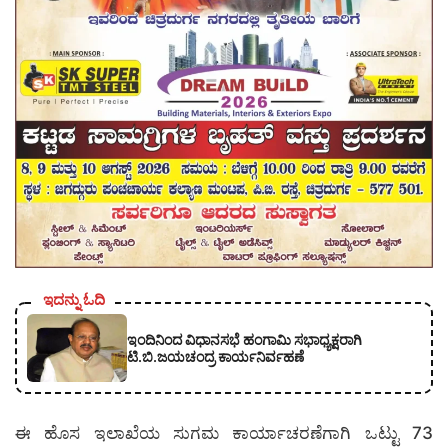
ಇದನ್ನು ಓದಿ
ಇಂದಿನಿಂದ ವಿಧಾನಸಭೆ ಹಂಗಾಮಿ ಸಭಾಧ್ಯಕ್ಷರಾಗಿ
ಟಿ.ಬಿ.ಜಯಚಂದ್ರ ಕಾರ್ಯನಿರ್ವಹಣೆ
ಈ ಹೊಸ ಇಲಾಖೆಯ ಸುಗಮ ಕಾರ್ಯಾಚರಣೆಗಾಗಿ ಒಟ್ಟು 73