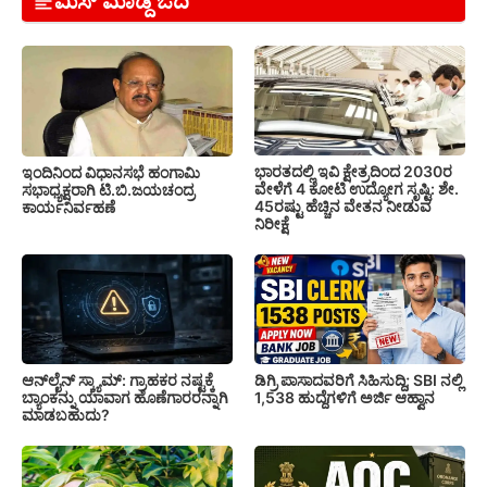
ಮಿಸ್ ಮಾಡ್ದೆ ಓದಿ
ಭಾರತದಲ್ಲಿ ಇವಿ ಕ್ಷೇತ್ರದಿಂದ 2030ರ
ಇಂದಿನಿಂದ ವಿಧಾನಸಭೆ ಹಂಗಾಮಿ
ವೇಳೆಗೆ 4 ಕೋಟಿ ಉದ್ಯೋಗ ಸೃಷ್ಟಿ: ಶೇ.
ಸಭಾಧ್ಯಕ್ಷರಾಗಿ ಟಿ.ಬಿ.ಜಯಚಂದ್ರ
45ರಷ್ಟು ಹೆಚ್ಚಿನ ವೇತನ ನೀಡುವ
ಕಾರ್ಯನಿರ್ವಹಣೆ
ನಿರೀಕ್ಷೆ
ಆನ್‌ಲೈನ್ ಸ್ಕ್ಯಾಮ್: ಗ್ರಾಹಕರ ನಷ್ಟಕ್ಕೆ
ಡಿಗ್ರಿ ಪಾಸಾದವರಿಗೆ ಸಿಹಿಸುದ್ದಿ; SBI ನಲ್ಲಿ
ಬ್ಯಾಂಕನ್ನು ಯಾವಾಗ ಹೊಣೆಗಾರರನ್ನಾಗಿ
1,538 ಹುದ್ದೆಗಳಿಗೆ ಅರ್ಜಿ ಆಹ್ವಾನ
ಮಾಡಬಹುದು?