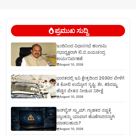
ಪ್ರಮುಖ ಸುದ್ದಿ
ಇಂದಿನಿಂದ ವಿಧಾನಸಭೆ ಹಂಗಾಮಿ
ಸಭಾಧ್ಯಕ್ಷರಾಗಿ ಟಿ.ಬಿ.ಜಯಚಂದ್ರ
ಕಾರ್ಯನಿರ್ವಹಣೆ
August 10, 2026
ಭಾರತದಲ್ಲಿ ಇವಿ ಕ್ಷೇತ್ರದಿಂದ 2030ರ ವೇಳೆಗೆ
4 ಕೋಟಿ ಉದ್ಯೋಗ ಸೃಷ್ಟಿ: ಶೇ. 45ರಷ್ಟು
ಹೆಚ್ಚಿನ ವೇತನ ನೀಡುವ ನಿರೀಕ್ಷೆ
August 10, 2026
ಆನ್‌ಲೈನ್ ಸ್ಕ್ಯಾಮ್: ಗ್ರಾಹಕರ ನಷ್ಟಕ್ಕೆ
ಬ್ಯಾಂಕನ್ನು ಯಾವಾಗ ಹೊಣೆಗಾರರನ್ನಾಗಿ
ಮಾಡಬಹುದು?
August 10, 2026