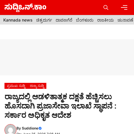
Skip
to
content
Men
Kannada news
ಚಿತ್ರದುರ್ಗ
ದಾವಣಗೆರೆ
ಬೆಂಗಳೂರು
ರಾಜಕೀಯ
ಚುನಾವಣೆ
ಪ್ರಮುಖ ಸುದ್ದಿ
ರಾಜ್ಯ ಸುದ್ದಿ
ರಾಜ್ಯದಲ್ಲಿ ಆಡಳಿತಾತ್ಮಕ ದಕ್ಷತೆ ಹೆಚ್ಚಿಸಲು
ಹೊಸದಾಗಿ ಪ್ರಜಾಸೇವಾ ಇಲಾಖೆ ಸ್ಥಾಪನೆ :
ಸರ್ಕಾರ ಅಧಿಕೃತ ಆದೇಶ
By
Suddione
On: June 25, 2026 7:08 AM