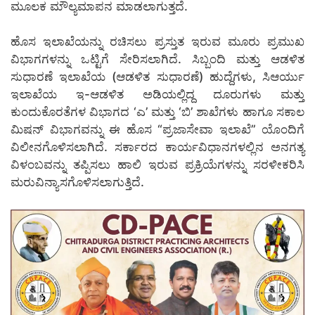
ಮೂಲಕ ಮೌಲ್ಯಮಾಪನ ಮಾಡಲಾಗುತ್ತದೆ.
ಹೊಸ ಇಲಾಖೆಯನ್ನು ರಚಿಸಲು ಪ್ರಸ್ತುತ ಇರುವ ಮೂರು ಪ್ರಮುಖ
ವಿಭಾಗಗಳನ್ನು ಒಟ್ಟಿಗೆ ಸೇರಿಸಲಾಗಿದೆ. ಸಿಬ್ಬಂದಿ ಮತ್ತು ಆಡಳಿತ
ಸುಧಾರಣೆ ಇಲಾಖೆಯ (ಆಡಳಿತ ಸುಧಾರಣೆ) ಹುದ್ದೆಗಳು, ಸಿಆರ್ಯು
ಇಲಾಖೆಯ ಇ-ಆಡಳಿತ ಅಡಿಯಲ್ಲಿದ್ದ ದೂರುಗಳು ಮತ್ತು
ಕುಂದುಕೊರತೆಗಳ ವಿಭಾಗದ ‘ಎ’ ಮತ್ತು ‘ಬಿ’ ಶಾಖೆಗಳು ಹಾಗೂ ಸಕಾಲ
ಮಿಷನ್ ವಿಭಾಗವನ್ನು ಈ ಹೊಸ “ಪ್ರಜಾಸೇವಾ ಇಲಾಖೆ” ಯೊಂದಿಗೆ
ವಿಲೀನಗೊಳಿಸಲಾಗಿದೆ. ಸರ್ಕಾರದ ಕಾರ್ಯವಿಧಾನಗಳಲ್ಲಿನ ಅನಗತ್ಯ
ವಿಳಂಬವನ್ನು ತಪ್ಪಿಸಲು ಹಾಲಿ ಇರುವ ಪ್ರಕ್ರಿಯೆಗಳನ್ನು ಸರಳೀಕರಿಸಿ
ಮರುವಿನ್ಯಾಸಗೊಳಿಸಲಾಗುತ್ತಿದೆ.