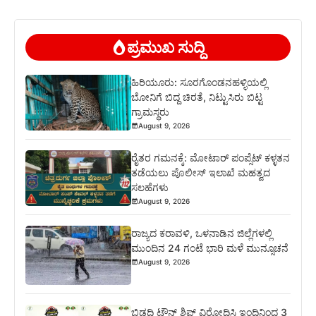
ಪ್ರಮುಖ ಸುದ್ದಿ
ಹಿರಿಯೂರು: ಸೂರಗೊಂಡನಹಳ್ಳಿಯಲ್ಲಿ
ಬೋನಿಗೆ ಬಿದ್ದ ಚಿರತೆ, ನಿಟ್ಟುಸಿರು ಬಿಟ್ಟ
ಗ್ರಾಮಸ್ಥರು
August 9, 2026
ರೈತರ ಗಮನಕ್ಕೆ: ಮೋಟಾರ್ ಪಂಪ್ಸೆಟ್ ಕಳ್ಳತನ
ತಡೆಯಲು ಪೊಲೀಸ್ ಇಲಾಖೆ ಮಹತ್ವದ
ಸಲಹೆಗಳು
August 9, 2026
ರಾಜ್ಯದ ಕರಾವಳಿ, ಒಳನಾಡಿನ ಜಿಲ್ಲೆಗಳಲ್ಲಿ
ಮುಂದಿನ 24 ಗಂಟೆ ಭಾರಿ ಮಳೆ ಮುನ್ಸೂಚನೆ
August 9, 2026
ಬಿಡದಿ ಟೌನ್ ಶಿಪ್ ವಿರೋಧಿಸಿ ಇಂದಿನಿಂದ 3