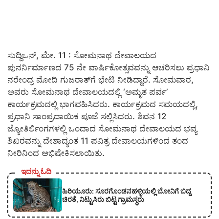
ಸುದ್ದಿಒನ್, ಮೇ. 11 : ಸೋಮನಾಥ ದೇವಾಲಯದ
ಪುನರ್ನಿರ್ಮಾಣದ 75 ನೇ ವಾರ್ಷಿಕೋತ್ಸವವನ್ನು ಆಚರಿಸಲು ಪ್ರಧಾನಿ
ನರೇಂದ್ರ ಮೋದಿ ಗುಜರಾತ್‌ಗೆ ಭೇಟಿ ನೀಡಿದ್ದಾರೆ. ಸೋಮವಾರ,
ಅವರು ಸೋಮನಾಥ ದೇವಾಲಯದಲ್ಲಿ ‘ಅಮೃತ ಪರ್ವ’
ಕಾರ್ಯಕ್ರಮದಲ್ಲಿ ಭಾಗವಹಿಸಿದರು. ಕಾರ್ಯಕ್ರಮದ ಸಮಯದಲ್ಲಿ,
ಪ್ರಧಾನಿ ಸಾಂಪ್ರದಾಯಿಕ ಪೂಜೆ ಸಲ್ಲಿಸಿದರು. ಶಿವನ 12
ಜ್ಯೋತಿರ್ಲಿಂಗಗಳಲ್ಲಿ ಒಂದಾದ ಸೋಮನಾಥ ದೇವಾಲಯದ ಭವ್ಯ
ಶಿಖರವನ್ನು ದೇಶಾದ್ಯಂತ 11 ಪವಿತ್ರ ದೇವಾಲಯಗಳಿಂದ ತಂದ
ನೀರಿನಿಂದ ಅಭಿಷೇಕಿಸಲಾಯಿತು.
ಇದನ್ನು ಓದಿ
ಹಿರಿಯೂರು: ಸೂರಗೊಂಡನಹಳ್ಳಿಯಲ್ಲಿ ಬೋನಿಗೆ ಬಿದ್ದ
ಚಿರತೆ, ನಿಟ್ಟುಸಿರು ಬಿಟ್ಟ ಗ್ರಾಮಸ್ಥರು