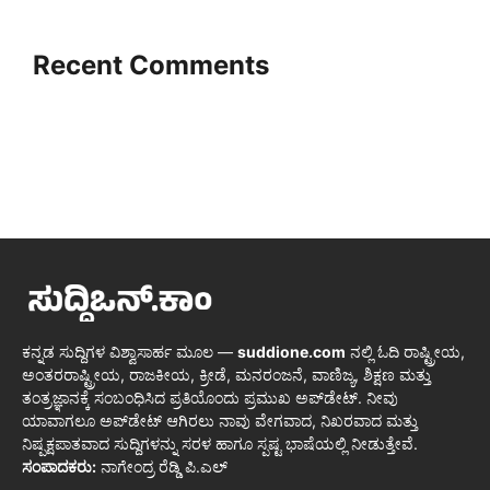
Recent Comments
ಕನ್ನಡ ಸುದ್ದಿಗಳ ವಿಶ್ವಾಸಾರ್ಹ ಮೂಲ —
suddione.com
ನಲ್ಲಿ ಓದಿ ರಾಷ್ಟ್ರೀಯ,
ಅಂತರರಾಷ್ಟ್ರೀಯ, ರಾಜಕೀಯ, ಕ್ರೀಡೆ, ಮನರಂಜನೆ, ವಾಣಿಜ್ಯ, ಶಿಕ್ಷಣ ಮತ್ತು
ತಂತ್ರಜ್ಞಾನಕ್ಕೆ ಸಂಬಂಧಿಸಿದ ಪ್ರತಿಯೊಂದು ಪ್ರಮುಖ ಅಪ್‌ಡೇಟ್. ನೀವು
ಯಾವಾಗಲೂ ಅಪ್‌ಡೇಟ್ ಆಗಿರಲು ನಾವು ವೇಗವಾದ, ನಿಖರವಾದ ಮತ್ತು
ನಿಷ್ಪಕ್ಷಪಾತವಾದ ಸುದ್ದಿಗಳನ್ನು ಸರಳ ಹಾಗೂ ಸ್ಪಷ್ಟ ಭಾಷೆಯಲ್ಲಿ ನೀಡುತ್ತೇವೆ.
ಸಂಪಾದಕರು:
ನಾಗೇಂದ್ರ ರೆಡ್ಡಿ ಪಿ.ಎಲ್