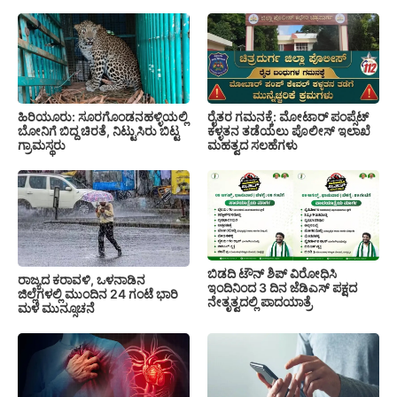
ಹಿರಿಯೂರು: ಸೂರಗೊಂಡನಹಳ್ಳಿಯಲ್ಲಿ
ರೈತರ ಗಮನಕ್ಕೆ: ಮೋಟಾರ್ ಪಂಪ್ಸೆಟ್
ಬೋನಿಗೆ ಬಿದ್ದ ಚಿರತೆ, ನಿಟ್ಟುಸಿರು ಬಿಟ್ಟ
ಕಳ್ಳತನ ತಡೆಯಲು ಪೊಲೀಸ್ ಇಲಾಖೆ
ಗ್ರಾಮಸ್ಥರು
ಮಹತ್ವದ ಸಲಹೆಗಳು
ಬಿಡದಿ ಟೌನ್ ಶಿಪ್ ವಿರೋಧಿಸಿ
ರಾಜ್ಯದ ಕರಾವಳಿ, ಒಳನಾಡಿನ
ಇಂದಿನಿಂದ 3 ದಿನ ಜೆಡಿಎಸ್ ಪಕ್ಷದ
ಜಿಲ್ಲೆಗಳಲ್ಲಿ ಮುಂದಿನ 24 ಗಂಟೆ ಭಾರಿ
ನೇತೃತ್ವದಲ್ಲಿ ಪಾದಯಾತ್ರೆ
ಮಳೆ ಮುನ್ಸೂಚನೆ