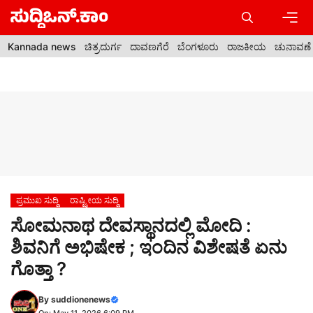
Skip
to
content
Men
Kannada news
ಚಿತ್ರದುರ್ಗ
ದಾವಣಗೆರೆ
ಬೆಂಗಳೂರು
ರಾಜಕೀಯ
ಚುನಾವಣೆ
ಪ್ರಮುಖ ಸುದ್ದಿ
ರಾಷ್ಟ್ರೀಯ ಸುದ್ದಿ
ಸೋಮನಾಥ ದೇವಸ್ಥಾನದಲ್ಲಿ ಮೋದಿ :
ಶಿವನಿಗೆ ಅಭಿಷೇಕ ; ಇಂದಿನ ವಿಶೇಷತೆ ಏನು
ಗೊತ್ತಾ ?
By
suddionenews
On: May 11, 2026 6:09 PM