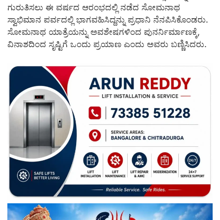
ಗುರುತಿಸಲು ಈ ವರ್ಷದ ಆರಂಭದಲ್ಲಿ ನಡೆದ ಸೋಮನಾಥ
ಸ್ವಾಭಿಮಾನ ಪರ್ವದಲ್ಲಿ ಭಾಗವಹಿಸಿದ್ದನ್ನು ಪ್ರಧಾನಿ ನೆನಪಿಸಿಕೊಂಡರು.
ಸೋಮನಾಥ ಯಾತ್ರೆಯನ್ನು ಅವಶೇಷಗಳಿಂದ ಪುನರ್ನಿರ್ಮಾಣಕ್ಕೆ,
ವಿನಾಶದಿಂದ ಸೃಷ್ಟಿಗೆ ಒಂದು ಪ್ರಯಾಣ ಎಂದು ಅವರು ಬಣ್ಣಿಸಿದರು.