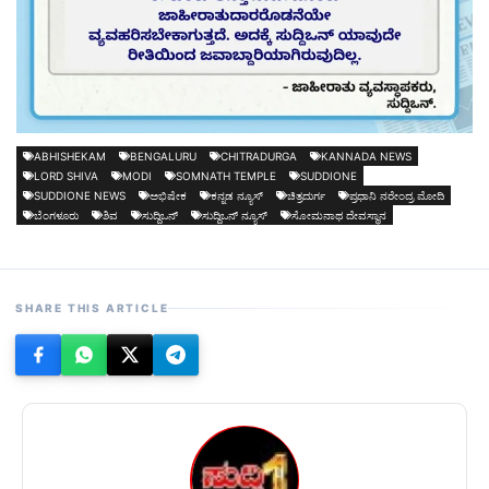
ABHISHEKAM
BENGALURU
CHITRADURGA
KANNADA NEWS
LORD SHIVA
MODI
SOMNATH TEMPLE
SUDDIONE
SUDDIONE NEWS
ಅಭಿಷೇಕ
ಕನ್ನಡ ನ್ಯೂಸ್
ಚಿತ್ರದುರ್ಗ
ಪ್ರಧಾನಿ ನರೇಂದ್ರ ಮೋದಿ
ಬೆಂಗಳೂರು
ಶಿವ
ಸುದ್ದಿಒನ್
ಸುದ್ದಿಒನ್ ನ್ಯೂಸ್
ಸೋಮನಾಥ ದೇವಸ್ಥಾನ
SHARE THIS ARTICLE