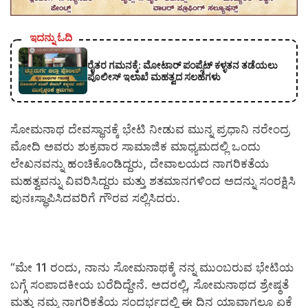
ಇದನ್ನು ಓದಿ
ರೈತರ ಗಮನಕ್ಕೆ: ಮೋಟಾರ್ ಪಂಪ್ಸೆಟ್ ಕಳ್ಳತನ ತಡೆಯಲು
ಪೊಲೀಸ್ ಇಲಾಖೆ ಮಹತ್ವದ ಸಲಹೆಗಳು
ಸೋಮನಾಥ ದೇವಸ್ಥಾನಕ್ಕೆ ಭೇಟಿ ನೀಡುವ ಮುನ್ನ ಪ್ರಧಾನಿ ನರೇಂದ್ರ
ಮೋದಿ ಅವರು ಶುಕ್ರವಾರ ಸಾಮಾಜಿಕ ಮಾಧ್ಯಮದಲ್ಲಿ ಒಂದು
ಲೇಖನವನ್ನು ಹಂಚಿಕೊಂಡಿದ್ದರು, ದೇವಾಲಯದ ನಾಗರಿಕತೆಯ
ಮಹತ್ವವನ್ನು ವಿವರಿಸಿದ್ದರು ಮತ್ತು ಶತಮಾನಗಳಿಂದ ಅದನ್ನು ಸಂರಕ್ಷಿಸಿ
ಪುನಃಸ್ಥಾಪಿಸಿದವರಿಗೆ ಗೌರವ ಸಲ್ಲಿಸಿದರು.
“ಮೇ 11 ರಂದು, ನಾನು ಸೋಮನಾಥಕ್ಕೆ ನನ್ನ ಮುಂಬರುವ ಭೇಟಿಯ
ಬಗ್ಗೆ ಸಂಪಾದಕೀಯ ಬರೆದಿದ್ದೇನೆ. ಅದರಲ್ಲಿ, ಸೋಮನಾಥದ ಶ್ರೇಷ್ಠತೆ
ಮತ್ತು ನಮ್ಮ ನಾಗರಿಕತೆಯ ಸಂದರ್ಭದಲ್ಲಿ ಈ ದಿನ ಯಾವಾಗಲೂ ಏಕೆ