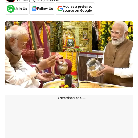
Add as a preferred
Join Us
Follow Us
source on Google
---Advertisement---