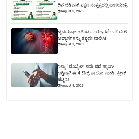
ದಿನ ಜೆಡಿಎಸ್ ಪಕ್ಷದ ನೇತೃತ್ವದಲ್ಲಿ ಪಾದಯಾತ್ರೆ
August 9, 2026
ಹೃದಯಾಘಾತದಿಂದ ದೂರ ಇರಬೇಕಾ? ಈ 6
ಅಭ್ಯಾಸಗಳನ್ನು ತಪ್ಪದೇ ಪಾಲಿಸಿ!
August 9, 2026
ನಿಮ್ಮ `ಮೊಬೈಲ್’ ಪದೇ ಪದೆ ಹ್ಯಾಂಗ್
ಆಗ್ತಿದ್ಯಾ? ಈ 4 ಟಿಪ್ಸ್ ಫಾಲೋ ಮಾಡಿ, ಸ್ಪೀಡ್
ಹೆಚ್ಚಿಸಿ!
August 9, 2026