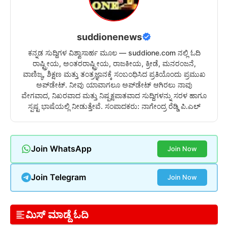
suddionenews
ಕನ್ನಡ ಸುದ್ದಿಗಳ ವಿಶ್ವಾಸಾರ್ಹ ಮೂಲ — suddione.com ನಲ್ಲಿ ಓದಿ
ರಾಷ್ಟ್ರೀಯ, ಅಂತರರಾಷ್ಟ್ರೀಯ, ರಾಜಕೀಯ, ಕ್ರೀಡೆ, ಮನರಂಜನೆ,
ವಾಣಿಜ್ಯ, ಶಿಕ್ಷಣ ಮತ್ತು ತಂತ್ರಜ್ಞಾನಕ್ಕೆ ಸಂಬಂಧಿಸಿದ ಪ್ರತಿಯೊಂದು ಪ್ರಮುಖ
ಅಪ್‌ಡೇಟ್. ನೀವು ಯಾವಾಗಲೂ ಅಪ್‌ಡೇಟ್ ಆಗಿರಲು ನಾವು
ವೇಗವಾದ, ನಿಖರವಾದ ಮತ್ತು ನಿಷ್ಪಕ್ಷಪಾತವಾದ ಸುದ್ದಿಗಳನ್ನು ಸರಳ ಹಾಗೂ
ಸ್ಪಷ್ಟ ಭಾಷೆಯಲ್ಲಿ ನೀಡುತ್ತೇವೆ. ಸಂಪಾದಕರು: ನಾಗೇಂದ್ರ ರೆಡ್ಡಿ ಪಿ.ಎಲ್
Join WhatsApp
Join Now
Join Telegram
Join Now
ಮಿಸ್ ಮಾಡ್ದೆ ಓದಿ