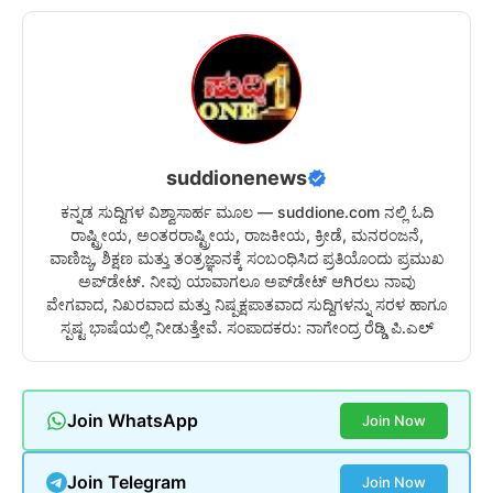
suddionenews
ಕನ್ನಡ ಸುದ್ದಿಗಳ ವಿಶ್ವಾಸಾರ್ಹ ಮೂಲ — suddione.com ನಲ್ಲಿ ಓದಿ
ರಾಷ್ಟ್ರೀಯ, ಅಂತರರಾಷ್ಟ್ರೀಯ, ರಾಜಕೀಯ, ಕ್ರೀಡೆ, ಮನರಂಜನೆ,
ವಾಣಿಜ್ಯ, ಶಿಕ್ಷಣ ಮತ್ತು ತಂತ್ರಜ್ಞಾನಕ್ಕೆ ಸಂಬಂಧಿಸಿದ ಪ್ರತಿಯೊಂದು ಪ್ರಮುಖ
ಅಪ್‌ಡೇಟ್. ನೀವು ಯಾವಾಗಲೂ ಅಪ್‌ಡೇಟ್ ಆಗಿರಲು ನಾವು
ವೇಗವಾದ, ನಿಖರವಾದ ಮತ್ತು ನಿಷ್ಪಕ್ಷಪಾತವಾದ ಸುದ್ದಿಗಳನ್ನು ಸರಳ ಹಾಗೂ
ಸ್ಪಷ್ಟ ಭಾಷೆಯಲ್ಲಿ ನೀಡುತ್ತೇವೆ. ಸಂಪಾದಕರು: ನಾಗೇಂದ್ರ ರೆಡ್ಡಿ ಪಿ.ಎಲ್
Join WhatsApp
Join Now
Join Telegram
Join Now