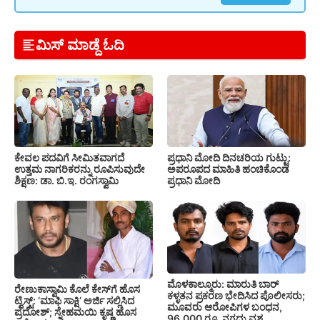
ಮಿಸ್ ಮಾಡ್ದೆ ಓದಿ
ಕೇವಲ ಪದವಿಗೆ ಸೀಮಿತವಾಗದೆ
ಪ್ರಧಾನಿ ಮೋದಿ ದಿನಚರಿಯ ಗುಟ್ಟು:
ಉತ್ತಮ ನಾಗರಿಕರನ್ನು ರೂಪಿಸುವುದೇ
ಅಪರೂಪದ ಮಾಹಿತಿ ಹಂಚಿಕೊಂಡ
ಶಿಕ್ಷಣ: ಡಾ. ಬಿ.ಇ. ರಂಗಸ್ವಾಮಿ
ಪ್ರಧಾನಿ ಮೋದಿ
ಮೊಳಕಾಲ್ಮೂರು: ಮಾರುತಿ ಬಾರ್
ರೇಣುಕಾಸ್ವಾಮಿ ಕೊಲೆ ಕೇಸ್‌ಗೆ ಹೊಸ
ಕಳ್ಳತನ ಪ್ರಕರಣ ಭೇದಿಸಿದ ಪೊಲೀಸರು;
ಟ್ವಿಸ್ಟ್: ‘ಮಾಫಿ ಸಾಕ್ಷಿ’ ಅರ್ಜಿ ಸಲ್ಲಿಸಿದ
ಮೂವರು ಆರೋಪಿಗಳ ಬಂಧನ,
ಪ್ರದೋಶ್; ಸ್ನೇಹಮಯಿ ಕೃಷ್ಣ ಹೊಸ
96,000 ರೂ. ನಗದು ವಶ