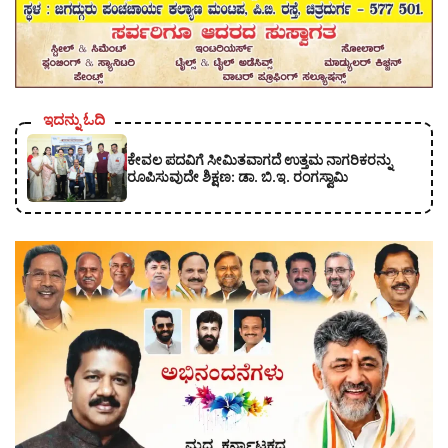
ಇದನ್ನು ಓದಿ
ಕೇವಲ ಪದವಿಗೆ ಸೀಮಿತವಾಗದೆ ಉತ್ತಮ ನಾಗರಿಕರನ್ನು
ರೂಪಿಸುವುದೇ ಶಿಕ್ಷಣ: ಡಾ. ಬಿ.ಇ. ರಂಗಸ್ವಾಮಿ