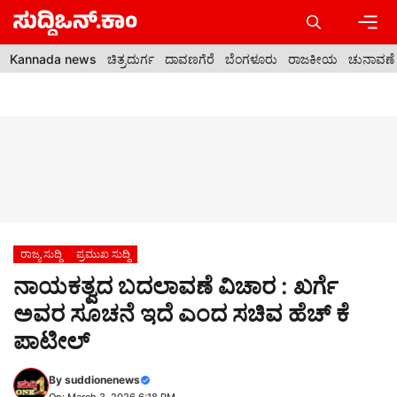
Skip
to
content
Men
Kannada news
ಚಿತ್ರದುರ್ಗ
ದಾವಣಗೆರೆ
ಬೆಂಗಳೂರು
ರಾಜಕೀಯ
ಚುನಾವಣೆ
ರಾಜ್ಯ ಸುದ್ದಿ
ಪ್ರಮುಖ ಸುದ್ದಿ
ನಾಯಕತ್ವದ ಬದಲಾವಣೆ ವಿಚಾರ : ಖರ್ಗೆ
ಅವರ ಸೂಚನೆ ಇದೆ ಎಂದ ಸಚಿವ ಹೆಚ್ ಕೆ
ಪಾಟೀಲ್
By
suddionenews
On: March 3, 2026 6:18 PM