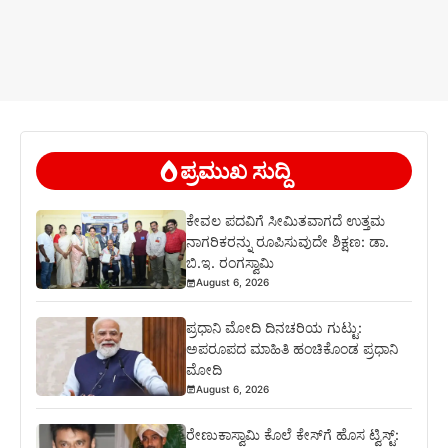
ಪ್ರಮುಖ ಸುದ್ದಿ
ಕೇವಲ ಪದವಿಗೆ ಸೀಮಿತವಾಗದೆ ಉತ್ತಮ
ನಾಗರಿಕರನ್ನು ರೂಪಿಸುವುದೇ ಶಿಕ್ಷಣ: ಡಾ.
ಬಿ.ಇ. ರಂಗಸ್ವಾಮಿ
August 6, 2026
ಪ್ರಧಾನಿ ಮೋದಿ ದಿನಚರಿಯ ಗುಟ್ಟು:
ಅಪರೂಪದ ಮಾಹಿತಿ ಹಂಚಿಕೊಂಡ ಪ್ರಧಾನಿ
ಮೋದಿ
August 6, 2026
ರೇಣುಕಾಸ್ವಾಮಿ ಕೊಲೆ ಕೇಸ್‌ಗೆ ಹೊಸ ಟ್ವಿಸ್ಟ್: