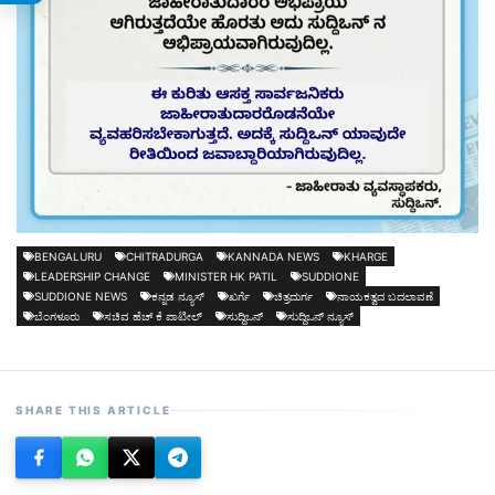
BENGALURU
CHITRADURGA
KANNADA NEWS
KHARGE
LEADERSHIP CHANGE
MINISTER HK PATIL
SUDDIONE
SUDDIONE NEWS
ಕನ್ನಡ ನ್ಯೂಸ್
ಖರ್ಗೆ
ಚಿತ್ರದುರ್ಗ
ನಾಯಕತ್ವದ ಬದಲಾವಣೆ
ಬೆಂಗಳೂರು
ಸಚಿವ ಹೆಚ್ ಕೆ ಪಾಟೀಲ್
ಸುದ್ದಿಒನ್
ಸುದ್ದಿಒನ್ ನ್ಯೂಸ್
SHARE THIS ARTICLE