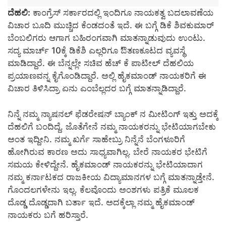
ದೆಹಲಿ:
ಕಾಂಗ್ರೆಸ್ ಸರ್ಕಾರದಲ್ಲಿ ಇಂದಿಗೂ ನಾಯಕತ್ವ ಬದಲಾವಣೆಯ
ವಿಚಾರ ಬೂದಿ ಮುಚ್ಚಿದ ಕೆಂಡದಂತೆ ಇದೆ. ಈ ಬಗ್ಗೆ ಡಿಕೆ ಶಿವಕುಮಾರ್
ಬೆಂಬಲಿಗರು ಆಗಾಗ ಬಹಿರಂಗವಾಗಿ ಮಾತನ್ನಾಡುವುದು ಉಂಟು.
ಸದ್ಯ ಮಾರ್ಚ್ 10ಕ್ಕೆ ಡಿಕೆಶಿ ಎಲ್ಲರಿಗೂ ಔತಣಕೂಟದ ವ್ಯವಸ್ಥೆ
ಮಾಡಿದ್ದಾರೆ. ಈ ಬೆನ್ನಲ್ಲೇ ಸಚಿವ ಹೆಚ್ ಕೆ ಪಾಟೀಲ್ ದೆಹಲಿಯ
ಪ್ರಯಾಣವನ್ನ ಕೈಗೊಂಡಿದ್ದಾರೆ. ಅಲ್ಲಿ ಹೈಕಮಾಂಡ್ ನಾಯಕರಿಗೆ ಈ
ವಿಚಾರ ತಿಳಿಸಿದ್ರಾ ಏನು ಎಂಬೆಲ್ಲದರ ಬಗ್ಗೆ ಮಾತನ್ನಾಡಿದ್ದಾರೆ.
ನಿನ್ನೆ ನಮ್ಮ ನ್ಯಾಷನಲ್ ಫೆಡರೇಷನ್ ಬ್ಯಾಂಕ್ ನ ಮೀಟಿಂಗ್ ಇತ್ತು ಅದಕ್ಕೆ
ದೆಹಲಿಗೆ ಬಂದಿದ್ದೆ. ಜೊತೆಗೇನೆ ನಮ್ಮ ನಾಯಕರನ್ನು ಭೇಟಿಯಾಗಬೇಕು
ಅಂತ ಇದ್ದೀನಿ. ನಮ್ಮ ಖರ್ಗೆ ಸಾಹೇಬ್ರು ನಿನ್ನೆನೆ ಬೆಂಗಳೂರಿಗೆ
ಹೋಗಿರುವ ಕಾರಣ ಅದು ಸಾಧ್ಯವಾಗಿಲ್ಲ‌. ಬೇರೆ ನಾಯಕರ ಭೇಟಿಗೆ
ಸಮಯ ಕೇಳಿದ್ದೇನೆ. ಹೈಕಮಾಂಡ್ ನಾಯಕರನ್ನು ಭೇಟಿಯಾದಾಗ
ನಮ್ಮ ಕರ್ನಾಟಕದ ರಾಜಕೀಯ ವಿದ್ಯಾಮಾನಗಳ ಬಗ್ಗೆ ಮಾತನ್ನಾಡ್ತೇನೆ.‌
ಗೊಂದಲಗಳೇನು ಇಲ್ಲ. ಕೆಲವೊಂದು ಅಂಶಗಳು ಪತ್ರಿಕೆ ಮೂಲಕ
ದೊಡ್ಡ ದೊಡ್ಡದಾಗಿ ಬರ್ತಾ ಇದೆ. ಅದಕ್ಕೆಲ್ಲಾ ನಮ್ಮ ಹೈಕಮಾಂಡ್
ನಾಯಕರು ಬಗೆ ಹರಿಸ್ತಾರೆ.