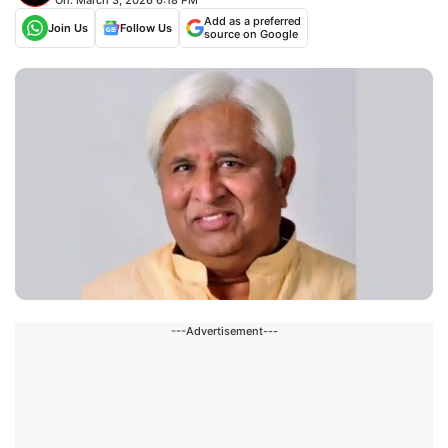
Add as a preferred
Join Us
Follow Us
source on Google
---Advertisement---