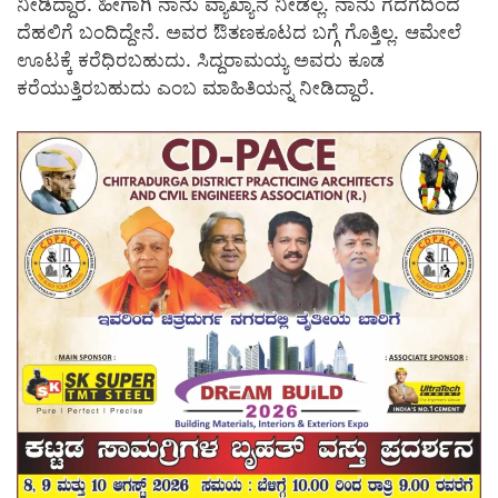
ನೀಡಿದ್ದಾರೆ. ಹೀಗಾಗಿ ನಾನು ವ್ಯಾಖ್ಯಾನ ನೀಡಲ್ಲ. ನಾನು ಗದಗದಿಂದ
ದೆಹಲಿಗೆ ಬಂದಿದ್ದೇನೆ. ಅವರ ಔತಣಕೂಟದ ಬಗ್ಗೆ ಗೊತ್ತಿಲ್ಲ. ಆಮೇಲೆ
ಊಟಕ್ಕೆ ಕರೆಧಿರಬಹುದು. ಸಿದ್ದರಾಮಯ್ಯ ಅವರು ಕೂಡ
ಕರೆಯುತ್ತಿರಬಹುದು ಎಂಬ ಮಾಹಿತಿಯನ್ನ ನೀಡಿದ್ದಾರೆ.