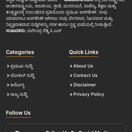
ಅಂತರರಾಷ್ಟ್ರೀಯ, ರಾಜಕೀಯ, ಕ್ರೀಡೆ, ಮನರಂಜನೆ, ವಾಣಿಜ್ಯ, ಶಿಕ್ಷಣ ಮತ್ತು
ತಂತ್ರಜ್ಞಾನಕ್ಕೆ ಸಂಬಂಧಿಸಿದ ಪ್ರತಿಯೊಂದು ಪ್ರಮುಖ ಅಪ್‌ಡೇಟ್. ನೀವು
ಯಾವಾಗಲೂ ಅಪ್‌ಡೇಟ್ ಆಗಿರಲು ನಾವು ವೇಗವಾದ, ನಿಖರವಾದ ಮತ್ತು
ನಿಷ್ಪಕ್ಷಪಾತವಾದ ಸುದ್ದಿಗಳನ್ನು ಸರಳ ಹಾಗೂ ಸ್ಪಷ್ಟ ಭಾಷೆಯಲ್ಲಿ ನೀಡುತ್ತೇವೆ.
ಸಂಪಾದಕರು:
ನಾಗೇಂದ್ರ ರೆಡ್ಡಿ ಪಿ.ಎಲ್
Categories
Quick Links
ಪ್ರಮುಖ ಸುದ್ದಿ
About Us
ಲೋಕಲ್ ಸುದ್ದಿ
Contact Us
ಆರೋಗ್ಯ
Disclaimer
ರಾಜ್ಯ ಸುದ್ದಿ
Privacy Policy
Follow Us