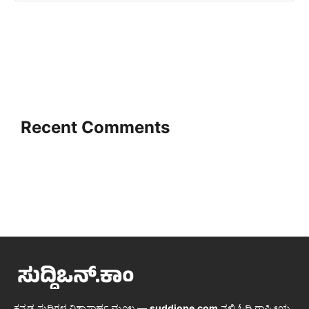
Recent Comments
ಕನ್ನಡ ಸುದ್ದಿಗಳ ವಿಶ್ವಾಸಾರ್ಹ ಮೂಲ —
suddione.com
ನಲ್ಲಿ ಓದಿ ರಾಷ್ಟ್ರೀಯ,